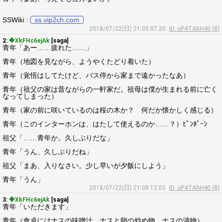
SSWiki :
ss.vip2ch.com
2018/07/22(日) 21:05:07.20
ID: uP4TAhH40 (8)
2:
◆XkFHc6ejAk
[saga]
青年「あー……疲れた……」
青年（地図を見ながら、ようやくたどり着いた）
青年（覚悟はしてたけど、バス停から家まで遠かったなあ）
青年（祖父の家は昔ながらの一軒家だ。祖母は僕が生まれる前に亡く
なってしまった）
青年（家の前に咲いているのは桜の木か？ 何だか懐かしく感じる）
青年（このインターホンは、はたして使えるのか……？）ﾋﾟﾝﾎﾟｰﾝ
祖父「……青年か。久しぶりだな」
青年「うん、久しぶりだね」
祖父「まあ、入りなさい。少し早いが夕飯にしよう」
青年「うん」
2018/07/22(日) 21:08:12.03
ID: uP4TAhH40 (8)
3:
◆XkFHc6ejAk
[saga]
青年「いただきます」
青年（食卓にはナスの味噌汁、ナスと卵の炒め物、ナスの漬物）