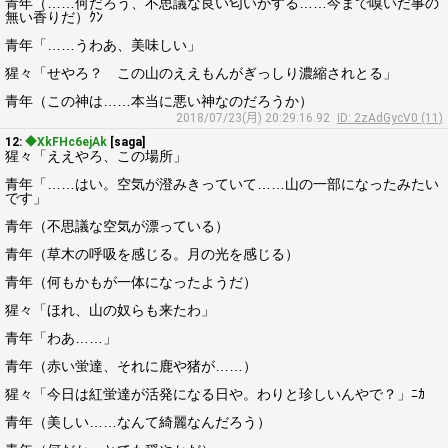
青年（……何だろう、不思議な良い匂いがする……今まで嗅いだ事の
無い香りだ）ｸﾝ
青年「……うわあ、美味しい」
猩々「せやろ？ この山のええもんがぎっしり濃縮されとる」
青年（この神は……本当に悪い神なのだろうか）
2018/07/23(月) 20:29:16.92
ID: 2zAdGycV0 (11)
12:
◆XkFHc6ejAk
[saga]
猩々「ええやろ、この場所」
青年「……はい。空気が澄みきっていて……山の一部になったみたい
です」
青年（不思議な空気が漂っている）
青年（草木の呼吸を感じる。月の光を感じる）
青年（何もかもが一体になったようだ）
猩々「ほれ、山の奴らも来たわ」
青年「わあ……」
青年（赤い蛍達、それに鹿や猪が……）
猩々「今日は紅蛍達が活発になる日や。わりと珍しいんやで？」ﾆｶ
青年（美しい……なんて綺麗なんだろう）