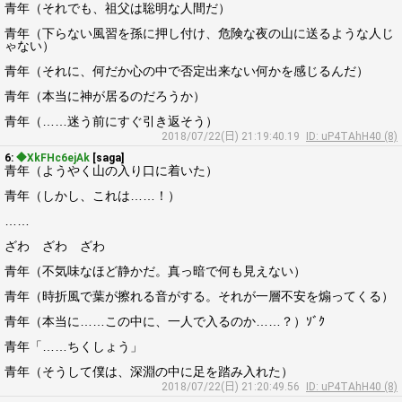
青年（それでも、祖父は聡明な人間だ）
青年（下らない風習を孫に押し付け、危険な夜の山に送るような人じ
ゃない）
青年（それに、何だか心の中で否定出来ない何かを感じるんだ）
青年（本当に神が居るのだろうか）
青年（……迷う前にすぐ引き返そう）
2018/07/22(日) 21:19:40.19
ID: uP4TAhH40 (8)
6:
◆XkFHc6ejAk
[saga]
青年（ようやく山の入り口に着いた）
青年（しかし、これは……！）
……
ざわ ざわ ざわ
青年（不気味なほど静かだ。真っ暗で何も見えない）
青年（時折風で葉が擦れる音がする。それが一層不安を煽ってくる）
青年（本当に……この中に、一人で入るのか……？）ｿﾞｸ
青年「……ちくしょう」
青年（そうして僕は、深淵の中に足を踏み入れた）
2018/07/22(日) 21:20:49.56
ID: uP4TAhH40 (8)