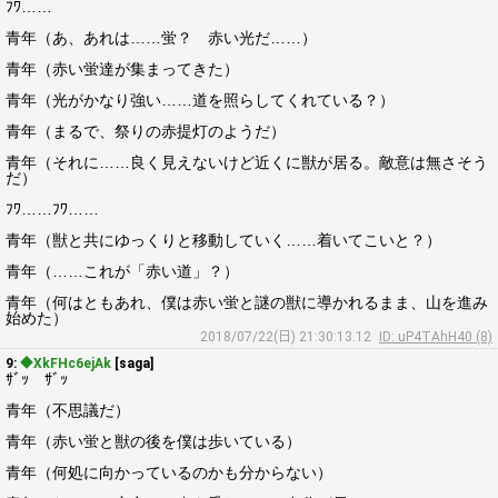
ﾌﾜ……
青年（あ、あれは……蛍？ 赤い光だ……）
青年（赤い蛍達が集まってきた）
青年（光がかなり強い……道を照らしてくれている？）
青年（まるで、祭りの赤提灯のようだ）
青年（それに……良く見えないけど近くに獣が居る。敵意は無さそう
だ）
ﾌﾜ……ﾌﾜ……
青年（獣と共にゆっくりと移動していく……着いてこいと？）
青年（……これが「赤い道」？）
青年（何はともあれ、僕は赤い蛍と謎の獣に導かれるまま、山を進み
始めた）
2018/07/22(日) 21:30:13.12
ID: uP4TAhH40 (8)
9:
◆XkFHc6ejAk
[saga]
ｻﾞｯ ｻﾞｯ
青年（不思議だ）
青年（赤い蛍と獣の後を僕は歩いている）
青年（何処に向かっているのかも分からない）