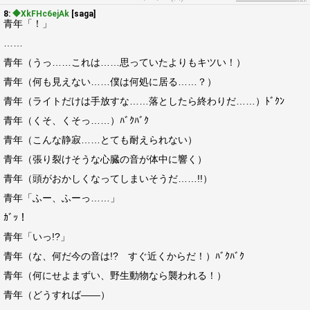
8:
◆XkFHc6ejAk
[saga]
青年「！」
……
青年（うっ……これは……思っていたよりもキツい！）
青年（何も見えない……僕は何処に居る……？）
青年（ライトだけは手放すな……落としたら終わりだ……）ﾄﾞｸﾝ
青年（くそ、くそっ……）ﾊﾞｸﾊﾞｸ
青年（こんな静寂……とても耐えられない）
青年（張り裂けそうな心臓の音が体中に響く）
青年（頭がおかしくなってしまいそうだ……!!）
青年「ふー、ふーっ……」
ｶﾞｯ！
青年「いっ!?」
青年（な、何だ今の音は!? すぐ近くからだ！）ﾊﾞｸﾊﾞｸ
青年（何にせよまずい、野生動物なら襲われる！）
青年（どうすれば――）