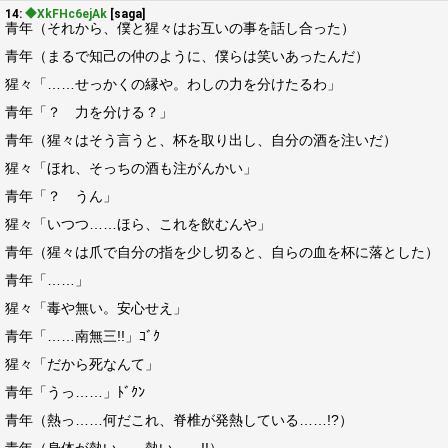
14:
◆XkFHc6ejAk
[saga]
青年（それから、僕と猩々はお互いの事を話し合った）
青年（まるで知己の仲のように、僕らは笑いあったんだ）
猩々「……せっかくの縁や。わしの力を分けたるわ」
青年「？ 力を分ける？」
青年（猩々はそう言うと、杯を取り出し、自分の酒を注いだ）
猩々「ほれ、そっちの酒も注がんかい」
青年「？ うん」
猩々「いつつ……ほら、これを飲むんや」
青年（猩々は爪で自分の指を少し切ると、自らの血を杯に落とした）
青年「……」
猩々「毒や無い。安心せえ」
青年「……南無三!!」ｺﾞｸ
猩々「だから死なんて」
青年「うっ……」ﾄﾞｸﾝ
青年（熱っ……何だこれ、脊椎が発熱している……!?）