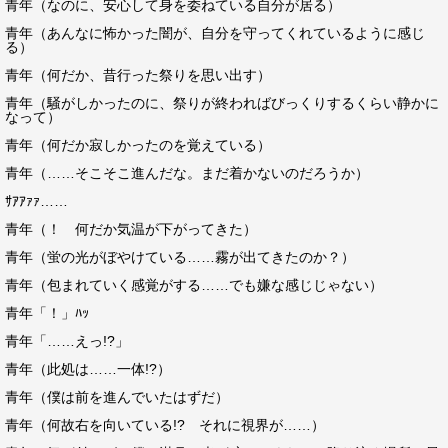
青年（なのに、安心して身を委ねている自分が居る）
青年（あんなに怖かった闇が、自分を守ってくれているように感じ
る）
青年（何だか、昔行った祭りを思い出す）
青年（騒がしかったのに、祭りが終わればびっくりするくらい静かに
なって）
青年（何だか寂しかったのを覚えている）
青年（……そこそこ進んだな。まだ着かないのだろうか）
ｻｱｱｧｧ……
青年（！ 何だか気温が下がってきた）
青年（蛍の光がぼやけている……霧が出てきたのか？）
青年（包まれていく感覚がする……でも嫌な感じじゃない）
青年「！」ﾊｯ
青年「……えっ!?」
青年（此処は……一体!?）
青年（僕は前を進んでいたはずだ）
青年（何故右を向いている!? それに視界が……）