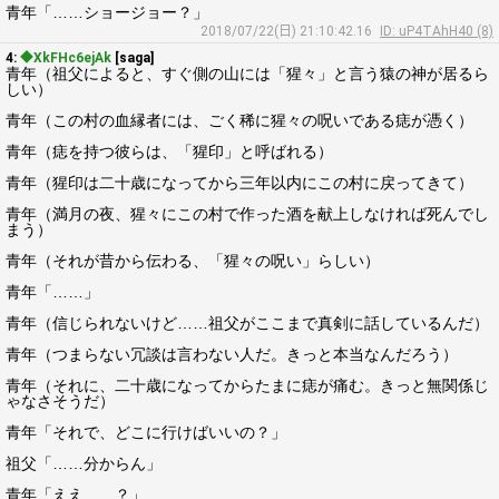
青年「……ショージョー？」
2018/07/22(日) 21:10:42.16
ID: uP4TAhH40 (8)
4:
◆XkFHc6ejAk
[saga]
青年（祖父によると、すぐ側の山には「猩々」と言う猿の神が居るら
しい）
青年（この村の血縁者には、ごく稀に猩々の呪いである痣が憑く）
青年（痣を持つ彼らは、「猩印」と呼ばれる）
青年（猩印は二十歳になってから三年以内にこの村に戻ってきて）
青年（満月の夜、猩々にこの村で作った酒を献上しなければ死んでし
まう）
青年（それが昔から伝わる、「猩々の呪い」らしい）
青年「……」
青年（信じられないけど……祖父がここまで真剣に話しているんだ）
青年（つまらない冗談は言わない人だ。きっと本当なんだろう）
青年（それに、二十歳になってからたまに痣が痛む。きっと無関係じ
ゃなさそうだ）
青年「それで、どこに行けばいいの？」
祖父「……分からん」
青年「ええ……？」