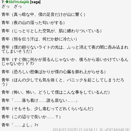
7:
◆XkFHc6ejAk
[saga]
ざっ ざっ
青年（真っ暗な中、僕の足音だけが山に響く）
青年（夜の山の湿った匂いがする）
青年（じっとりとした空気が、肌に纏わりついている）
青年（頬を伝う汗は、何だか妙に冷たい）
青年（僕の頼りないライトの光は、ふっと消えて夜の闇に呑み込まれ
てしまいそうだ）
青年（すぐ側に何かが居るんじゃないか、後ろから追いかけているん
じゃないか）ﾄﾞｸﾝ
青年（恐ろしい想像ばかりが僕の心臓を膨れ上がらせる）
青年（ほんの少しでも気を抜くと、パニックを起こしてしまうだろ
う）
青年（怖い。怖い。どうして僕はこんな事をしているんだ）
青年「……落ち着け……誰も居ない……」
青年（そもそも、少し進むってどれくらいなんだ）
青年（この辺りで良いか……？）
青年「……よし」ﾌｯ
2018/07/22(日) 21:24:58.11
ID: uP4TAhH40 (8)