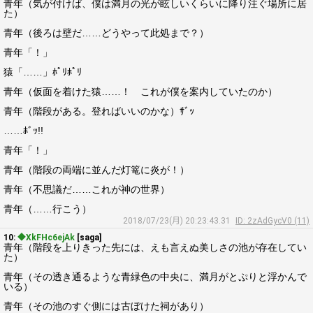
青年（気が付けば、僕は満月の光が眩しいくらいに降り注ぐ場所に居
た）
青年（後ろは壁だ……どうやって此処まで？）
青年「！」
猿「……」ﾎﾟﾘﾎﾟﾘ
青年（仮面を着けた猿……！ これが僕を案内していたのか）
青年（階段がある。登ればいいのかな）ｻﾞｯ
……ﾎﾞｯ!!
青年「！」
青年（階段の両端に並んだ灯篭に炎が！）
青年（不思議だ……これが神の世界）
青年（……行こう）
2018/07/23(月) 20:23:43.31
ID: 2zAdGycV0 (11)
10:
◆XkFHc6ejAk
[saga]
青年（階段を上りきった先には、えも言えぬ美しさの池が存在してい
た）
青年（その透き通るような青緑色の中央に、満月がとぷりと浮かんで
いる）
青年（その池のすぐ側には古ぼけた祠があり）