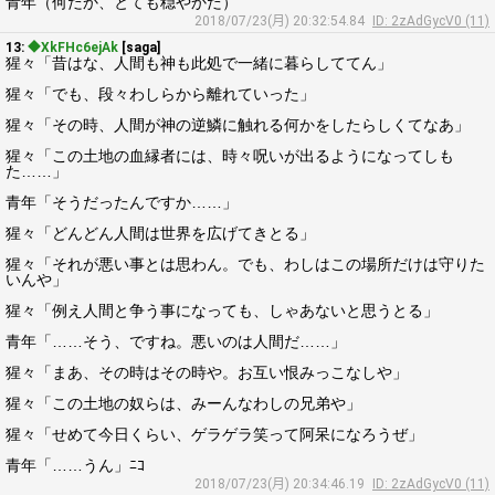
青年（何だか、とても穏やかだ）
2018/07/23(月) 20:32:54.84
ID: 2zAdGycV0 (11)
13:
◆XkFHc6ejAk
[saga]
猩々「昔はな、人間も神も此処で一緒に暮らしててん」
猩々「でも、段々わしらから離れていった」
猩々「その時、人間が神の逆鱗に触れる何かをしたらしくてなあ」
猩々「この土地の血縁者には、時々呪いが出るようになってしも
た……」
青年「そうだったんですか……」
猩々「どんどん人間は世界を広げてきとる」
猩々「それが悪い事とは思わん。でも、わしはこの場所だけは守りた
いんや」
猩々「例え人間と争う事になっても、しゃあないと思うとる」
青年「……そう、ですね。悪いのは人間だ……」
猩々「まあ、その時はその時や。お互い恨みっこなしや」
猩々「この土地の奴らは、みーんなわしの兄弟や」
猩々「せめて今日くらい、ゲラゲラ笑って阿呆になろうぜ」
青年「……うん」ﾆｺ
2018/07/23(月) 20:34:46.19
ID: 2zAdGycV0 (11)