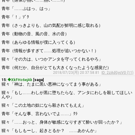
青年（身体が熱い……熱い……!!）
青年「……ぷはっ、はっ」
青年「！」ｿﾞｸ
青年（さっきよりも、山の気配が鮮明に感じ取れる）
青年（動物の音、風の音、水の音）
青年（あらゆる情報が僕に入ってくる）
青年（情報が多すぎて……処理が追いつかない！）
猩々「その力は、いつかアンタを守ってくれるやろ」
青年（何だか、自分がとても大きくなったような感覚だ）
2018/07/23(月) 20:37:58.81
ID: 2zAdGycV0 (11)
15:
◆XkFHc6ejAk
[saga]
猩々「神は、たまに黒い悪神になってまう事がある」
猩々「もし……わしが黒に堕ちたらな、アンタにわしを殺してほしい
んや」
猩々「この土地の奴になら殺されてもええ」
青年「そんな事、言わないでよ……」ｸﾗ
猩々「……おっと、身体が敏感になりすぎて酔いが回ったか？」
猩々「もしもーし、起きとるか？ ……あかんか」