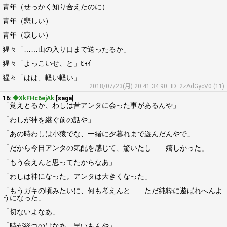
青年（せっかく知り合えたのに）
青年（悲しい）
青年（寂しい）
猩々「……山の入り口まで送ったるか」
猩々「よっこいせ、と」ﾋｮｲ
猩々「はは、軽い軽い」
2018/07/23(月) 20:41:34.90
ID: 2zAdGycV0 (11)
16:
◆XkFHc6ejAk
[saga]
「覚えとるか、わしは昔アンタに会った事があるんや」
「わしが神を継ぐ前の話や」
「あの時わしは小猿でな、一緒に夕暮れまで遊んだんやで」
「だから今日アンタの気配を感じて、驚いたし……嬉しかった」
「もう会えんと思ってたからなあ」
「わしは神になった。アンタは大きくなった」
「もうガキの頃みたいに、何も考えんと……ただ純粋に遊ばれへんよ
うになった」
「切ないよなあ」
「時が経つのはなあ、早いもんや」