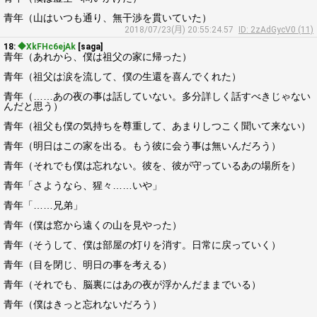
青年（山はいつも通り、無干渉を貫いていた）
2018/07/23(月) 20:55:24.57
ID: 2zAdGycV0 (11)
18:
◆XkFHc6ejAk
[saga]
青年（あれから、僕は祖父の家に帰った）
青年（祖父は涙を流して、僕の生還を喜んでくれた）
青年（……あの夜の事は話していない。多分詳しく話すべきじゃない
んだと思う）
青年（祖父も僕の気持ちを尊重して、あまりしつこく聞いて来ない）
青年（明日はこの家を出る。もう彼に会う事は無いんだろう）
青年（それでも僕は忘れない。彼を、彼が守っているあの場所を）
青年「さようなら、猩々……いや」
青年「……兄弟」
青年（僕は窓から遠くの山を見やった）
青年（そうして、僕は部屋の灯りを消す。日常に戻っていく）
青年（目を閉じ、明日の事を考える）
青年（それでも、脳裏にはあの夜が浮かんだままでいる）
青年（僕はきっと忘れないだろう）