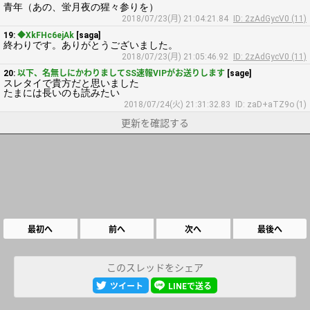
青年（あの、蛍月夜の猩々参りを）
2018/07/23(月) 21:04:21.84
ID: 2zAdGycV0 (11)
19:
◆XkFHc6ejAk
[saga]
終わりです。ありがとうございました。
2018/07/23(月) 21:05:46.92
ID: 2zAdGycV0 (11)
20:
以下、名無しにかわりましてSS速報VIPがお送りします
[sage]
スレタイで貴方だと思いました
たまには長いのも読みたい
2018/07/24(火) 21:31:32.83
ID: zaD+aTZ9o (1)
更新を確認する
最初へ
前へ
次へ
最後へ
このスレッドをシェア
ツイート
LINEで送る