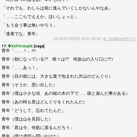
「それでも、わしらは前に進んでいくしかないんやなあ」
「……ここらでええか。ほいしょっと」
「もう会う事は無いやろう」
「達者でな。青年」
2018/07/23(月) 20:51:55.50
ID: 2zAdGycV0 (11)
17:
◆XkFHc6ejAk
[saga]
青年「……！」ﾊｯ
青年（朝になっている!? 猩々は!? 何故山の入り口に!?）
青年「……あっ！」
青年（目の前には、大きな葉で包まれた沢山のどんぐり）
青年（そうか、思い出した）
青年（僕は小さな頃、あの桜の木の下で……猿と遊んだ事がある）
青年（あの時も君はどんぐりをくれたんだ）
青年「どうして、忘れてたんだ」
青年（僕は山を見回した）
青年「君は今、何処に居るんだろう」
青年（僕は虚空へ問いかけた）