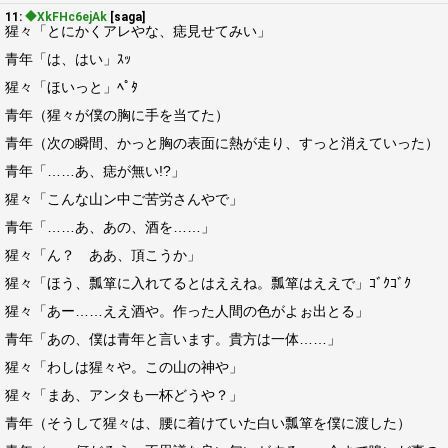
11:
◆XkFHc6ejAk
[saga]
猩々「とにかくアレやな、痣見せてみい」
青年「は、はい」ｽｯ
猩々「ほいっと」ﾍﾟﾀ
青年（猩々が僕の胸に手を当てた）
青年（次の瞬間、かっと胸の表面に熱が走り、すっと消えていった）
青年「……あ、痣が無い!?」
猩々「こんな山ン中ご苦労さんやで」
青年「……あ、あの、酒を……」
猩々「ん？ ああ、頂こうか」
猩々「ほう、瓢箪に入れてるとはええね。瓢箪はええで」ｺﾞｸｺﾞｸ
猩々「あー……ええ酒や。作った人間の色がよぉ出とる」
青年「あの、僕は青年と言います。貴方は一体……」
猩々「わしは猩々や。この山の神や」
猩々「まあ、アンタも一杯どうや？」
青年（そうして猩々は、腰に着けていた白い瓢箪を僕に渡した）