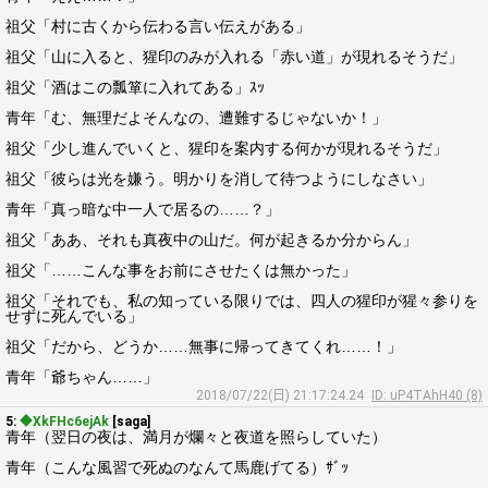
祖父「村に古くから伝わる言い伝えがある」
祖父「山に入ると、猩印のみが入れる「赤い道」が現れるそうだ」
祖父「酒はこの瓢箪に入れてある」ｽｯ
青年「む、無理だよそんなの、遭難するじゃないか！」
祖父「少し進んでいくと、猩印を案内する何かが現れるそうだ」
祖父「彼らは光を嫌う。明かりを消して待つようにしなさい」
青年「真っ暗な中一人で居るの……？」
祖父「ああ、それも真夜中の山だ。何が起きるか分からん」
祖父「……こんな事をお前にさせたくは無かった」
祖父「それでも、私の知っている限りでは、四人の猩印が猩々参りを
せずに死んでいる」
祖父「だから、どうか……無事に帰ってきてくれ……！」
青年「爺ちゃん……」
2018/07/22(日) 21:17:24.24
ID: uP4TAhH40 (8)
5:
◆XkFHc6ejAk
[saga]
青年（翌日の夜は、満月が爛々と夜道を照らしていた）
青年（こんな風習で死ぬのなんて馬鹿げてる）ｻﾞｯ