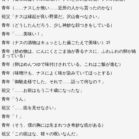
青年（……ナスしか無い……近所の人から貰ったのかな）
祖父「ナスは縁起が良い野菜だ。沢山食べなさい」
青年（どうしたんだろう、少し神妙な顔つきをしている）
青年「……美味い！」
青年（ナスの漬物はキュッとした歯ごたえで美味い）ｺﾘ
青年（炒め物は、にんにくとごま油が香るナスに、ふわふわの卵が絡
まっている）
青年（卵はめんつゆで味付けされている。これはご飯が進む）
青年（味噌汁も、ナスによく味が染みていてほっとする）
青年「御馳走様でした。それで……話って何なの？」
祖父「……お前はもう二十歳になったな」
青年「うん」
祖父「……痣を見せなさい」
青年「！」
青年（そう、僕の胸には生まれつき奇妙な痣がある）
祖父「この痣はな、猩々の呪いなんだ」