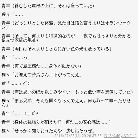
青年（苔むした屋根の上に、それは座っていた）
猩々「……」
青年（どっしりとした体躯、見た目は猿と言うよりはオランウータ
ン）
青年（そして、何よりも特徴的なのが……夜でもはっきりと分かる、
逆立つ深紅の毛並）
青年（両目はそれよりもさらに深い色の光を放っている）
青年「……っ」
青年（何て威圧感だ……身体が動かない）
猩々「お迎えご苦労さん。下がってええ」
猿「……」ﾊﾞｯ
青年（声は思いのほか親しみやすい。もっと低い声を想像していた）
猩々「まぁ兄弟、そんな固くならんでええ。何も取って喰ったりせ
ん」
青年「……！」ﾋﾟｸ
青年（身体の強張りが消えた!? 何だこの安心感は……）
猩々「せっかく知りおうたんや、少し話そうぜ」
2018/07/23(月) 20:26:37.35
ID: 2zAdGycV0 (11)