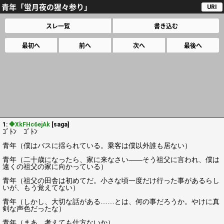
青年「蛍月夜の猩々参り」
URI
スレ一覧
書き込む
最初へ
前へ
次へ
最後へ
1:
◆XkFHc6ejAk
[saga]
ｺﾞﾄﾝ ｺﾞﾄﾝ
青年（僕はバスに揺られている。乗客は僕以外誰も居ない）
青年（二十歳になったら、家に来なさい――そう祖父に言われ、僕は
遠くの祖父の家に向かっている）
青年（祖父の田舎は初めてだ。小さな頃一度だけ行った事があるらし
いが、もう覚えてない）
青年（しかし、大切な話がある……とは、何の事だろうか。やけに真
剣な声色だったな）
青年（まあ、考えても仕方ないか）