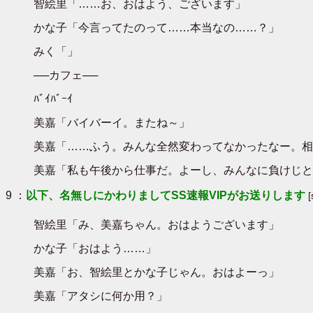
智絵里「……お、おはよう、ございます」
かな子「今言ってたのって……本当なの……？」
みく「」
──カフェ──
ﾊﾞｲﾊﾞｰｲ
美嘉「バイバーイ。またね～」
美嘉「……ふう。みんな全然変わってなかったなー。相
美嘉「私も午後から仕事だ。よーし、みんなに負けじと
9 ：
以下、名無しにかわりましてSS速報VIPがお送りします
智絵里「み、美嘉ちゃん。おはようございます」
かな子「おはよう……」
美嘉「お、智絵里とかな子じゃん。おはよーっ」
美嘉「アタシに何か用？」