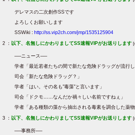
デレマスの二次創作SSです
よろしくお願いします
SSWiki :
http://ss.vip2ch.com/jmp/1535125904
2 ：
以下、名無しにかわりましてSS速報VIPがお送りします
──ニュース──
学者「最近若者たちの間で新たな危険ドラッグが流行し
司会「新たな危険ドラッグ？」
学者「はい。その名も”毒藻”と言います」
司会「ドクモ……なんだか禍々しい名前ですねぇ」
学者「ある種類の藻から抽出される毒素を調合した薬物
3 ：
以下、名無しにかわりましてSS速報VIPがお送りします
──事務所──