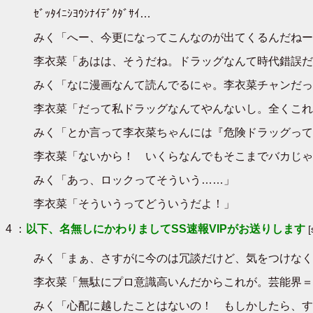
ｾﾞｯﾀｲﾆｼﾖｳｼﾅｲﾃﾞｸﾀﾞｻｲ…
みく「へー、今更になってこんなのが出てくるんだねー
李衣菜「あはは、そうだね。ドラッグなんて時代錯誤だな
みく「なに漫画なんて読んでるにゃ。李衣菜チャンだっ
李衣菜「だって私ドラッグなんてやんないし。全くこれ
みく「とか言って李衣菜ちゃんには『危険ドラッグって
李衣菜「ないから！ いくらなんでもそこまでバカじゃ
みく「あっ、ロックってそういう……」
李衣菜「そういうってどういうだよ！」
4 ：
以下、名無しにかわりましてSS速報VIPがお送りします
みく「まぁ、さすがに今のは冗談だけど、気をつけなく
李衣菜「無駄にプロ意識高いんだからこれが。芸能界＝
みく「心配に越したことはないの！ もしかしたら、す