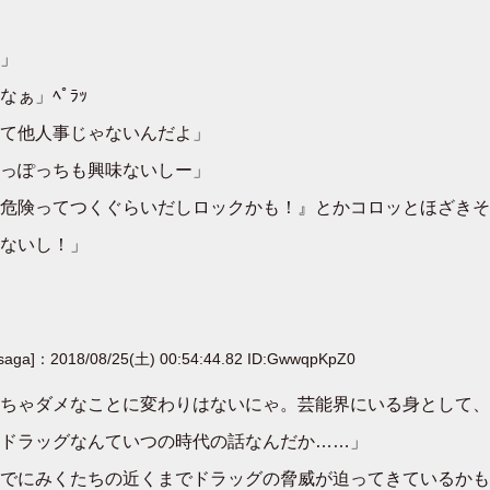
」
ぁ」ﾍﾟﾗｯ
て他人事じゃないんだよ」
っぽっちも興味ないしー」
危険ってつくぐらいだしロックかも！』とかコロッとほざきそ
ないし！」
[saga]：2018/08/25(土) 00:54:44.82 ID:GwwqpKpZ0
ちゃダメなことに変わりはないにゃ。芸能界にいる身として、
ドラッグなんていつの時代の話なんだか……」
でにみくたちの近くまでドラッグの脅威が迫ってきているかも