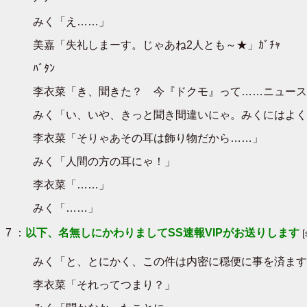
みく「え……」
美嘉「失礼しまーす。じゃあね2人とも～★」ｶﾞﾁｬ
ﾊﾞﾀﾝ
李衣菜「き、聞きた？ 今『ドクモ』って……ニュース
みく「い、いや、きっと聞き間違いにゃ。みくにはよく
李衣菜「そりゃあその耳は飾り物だから……」
みく「人間の方の耳にゃ！」
李衣菜「……」
みく「……」
7 ：
以下、名無しにかわりましてSS速報VIPがお送りします
みく「と、とにかく、この件は内密に穏便に事を済ます
李衣菜「それってつまり？」