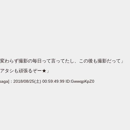
変わらず撮影の毎日って言ってたし、この後も撮影だって」
アタシも頑張るぞー★」
[saga]：2018/08/25(土) 00:59:49.99 ID:GwwqpKpZ0