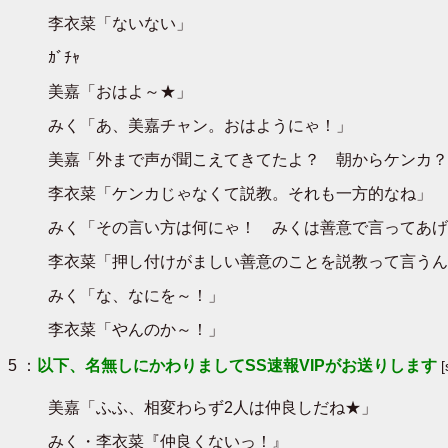
李衣菜「ないない」
ｶﾞﾁｬ
美嘉「おはよ～★」
みく「あ、美嘉チャン。おはようにゃ！」
美嘉「外まで声が聞こえてきてたよ？ 朝からケンカ？
李衣菜「ケンカじゃなくて説教。それも一方的なね」
みく「その言い方は何にゃ！ みくは善意で言ってあげ
李衣菜「押し付けがましい善意のことを説教って言うん
みく「な、なにを～！」
李衣菜「やんのか～！」
5 ：
以下、名無しにかわりましてSS速報VIPがお送りします
美嘉「ふふ、相変わらず2人は仲良しだね★」
みく・李衣菜『仲良くないっ！』