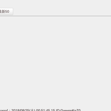
】
最新50
[saga]：2018/08/25(土) 00:51:45.15 ID:GwwqpKpZ0