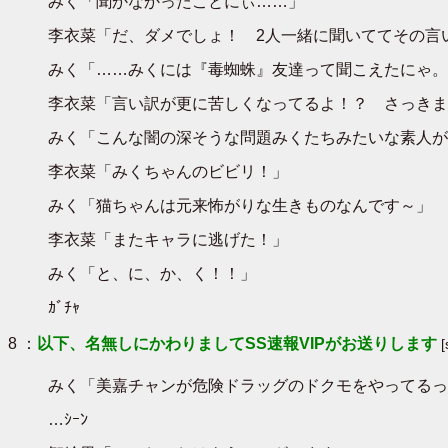
みく「聞かなかったことにぃ……」
李衣菜「だ、ダメでしょ！ 2人一緒に聞いててその言
みく「……みくには『毒蜘蛛』友達って聞こえたにゃ。
李衣菜「言い訳が更に苦しくなってるよ！？ さっきま
みく「こんな闇の深そうな問題みくたちみたいな素人が
李衣菜「みくちゃんのビビリ！」
みく「猫ちゃんは元来怖がりな生きものなんです～」
李衣菜「またキャラに逃げた！」
みく「と、に、か、く！！」
ｶﾞﾁｬ
8 ：
以下、名無しにかわりましてSS速報VIPがお送りします
みく「美嘉チャンが危険ドラッグのドクモをやってるっ
…ｼｰﾝ