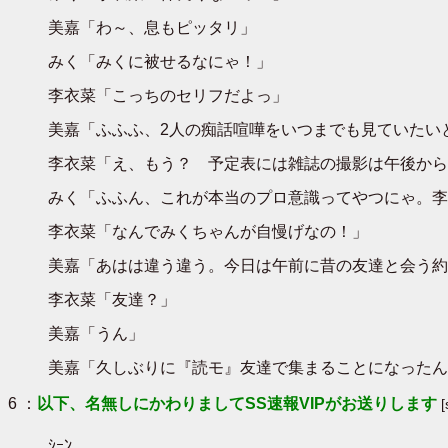
美嘉「わ～、息もピッタリ」
みく「みくに被せるなにゃ！」
李衣菜「こっちのセリフだよっ」
美嘉「ふふふ、2人の痴話喧嘩をいつまでも見ていたい
李衣菜「え、もう？ 予定表には雑誌の撮影は午後から
みく「ふふん、これが本当のプロ意識ってやつにゃ。李
李衣菜「なんでみくちゃんが自慢げなの！」
美嘉「あはは違う違う。今日は午前に昔の友達と会う約
李衣菜「友達？」
美嘉「うん」
美嘉「久しぶりに『読モ』友達で集まることになったん
6 ：
以下、名無しにかわりましてSS速報VIPがお送りします
ｼｰﾝ