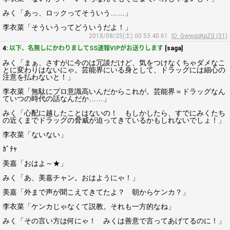
みく「あっ、ロックってそういう……」
李衣菜「そういうってどういうだよ！」
2018/08/25(土) 00:53:40.61
ID: GwwqpKpZ0 (31)
4:
以下、名無しにかわりましてSS速報VIPがお送りします
[saga]
みく「まぁ、さすがに今のは冗談だけど、気をつけなくちゃダメなこ
とに変わりはないにゃ。芸能界にいる身として、ドラッグには細心の
注意を払わないと！」
李衣菜「無駄にプロ意識高いんだからこれが。芸能界＝ドラッグなん
ていつの時代の話なんだか……」
みく「心配に越したことはないの！ もしかしたら、すでにみくたち
の近くまでドラッグの脅威が迫ってきているかもしれないでしょ！」
李衣菜「ないない」
ｶﾞﾁｬ
美嘉「おはよ～★」
みく「あ、美嘉チャン。おはようにゃ！」
美嘉「外まで声が聞こえてきてたよ？ 朝からケンカ？」
李衣菜「ケンカじゃなくて説教。それも一方的なね」
みく「その言い方は何にゃ！ みくは善意で言ってあげてるのに！」