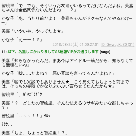
智絵里「で、でも、そういうお友達がいるってだけなんだよね。美嘉
ちゃんは全然関係ないんだよね……？」
かな子「あ、当たり前だよ！ 美嘉ちゃんがドクモなんてやるわけ─
─」
美嘉「いやいや、やってたよ★」
かな子「えーー！？」
2018/08/25(土) 01:00:27.81
ID: GwwqpKpZ0 (31)
11:
以下、名無しにかわりましてSS速報VIPがお送りします
[saga]
美嘉「知らなかったんだ。まあ今はアイドル一筋だから、知らなくて
も無理ないね」
かな子「嘘……だよね？ 悪い冗談を言ってるんだよね？」
美嘉「嘘でも冗談でもありません★ こう見えてもちょっと前まで
は、そっちの界隈でかなりぶいぶい言わせてたんだから★」
智絵里「」ｶﾞｸｶﾞｸｶﾞｸ
美嘉「？ どしたの智絵里。そんな怯えるウサギみたいな顔しちゃっ
て」
智絵里「～～～！！」ｸﾙｯ
ﾀﾀﾀ…
美嘉「ちょ、ちょっと智絵里！？」