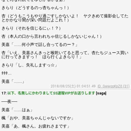
きらり（どうするのっ杏ちゃんっ！）
杏（どうもこうもやり過ごすしかないよ！ ヤクきめて撮影会してた
とかかなり闇が深い問題だよこれ！）
きらり（それを信じるにぃ！？）
杏（本人の口から言われちゃ信じるしかないじゃん！）
美嘉「……何小声で話し合ってるのー？」
杏「いえ、美嘉さんきっと喉乾いてると思って。杏たちジュース買い
に行ってきますっ！ ほら行くよきらり！」
きらり「し、失礼しますっ☆」
ﾀﾀﾀ…
美嘉「……」
2018/08/25(土) 01:04:51.49
ID: GwwqpKpZ0 (31)
17:
以下、名無しにかわりましてSS速報VIPがお送りします
[saga]
──夜──
美嘉「……はぁ」
楓「おや、美嘉ちゃんじゃないですか」
美嘉「あ、楓さん。お疲れさまです」