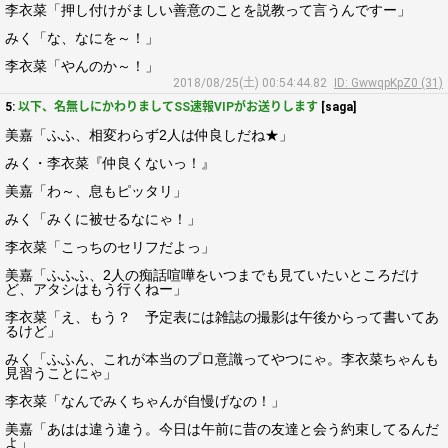
李衣菜「押し付けがましい善意のことを説教って言うんですー」
みく「な、なにを～！」
李衣菜「やんのか～！」
2018/08/25(土) 00:54:44.82
ID: GwwqpKpZ0 (31)
5:
以下、名無しにかわりましてSS速報VIPがお送りします
[saga]
美嘉「ふふ、相変わらず2人は仲良しだね★」
みく・李衣菜『仲良くないっ！』
美嘉「わ～、息もピッタリ」
みく「みくに被せるなにゃ！」
李衣菜「こっちのセリフだよっ」
美嘉「ふふふ、2人の痴話喧嘩をいつまでも見ていたいところだけ
ど、アタシはもう行くねー」
李衣菜「え、もう？ 予定表には雑誌の撮影は午後からって書いてあ
るけど」
みく「ふふん、これが本当のプロ意識ってやつにゃ。李衣菜ちゃんも
見習うことにゃ」
李衣菜「なんでみくちゃんが自慢げなの！」
美嘉「あはは違う違う。今日は午前に昔の友達と会う約束してるんだ
よ」