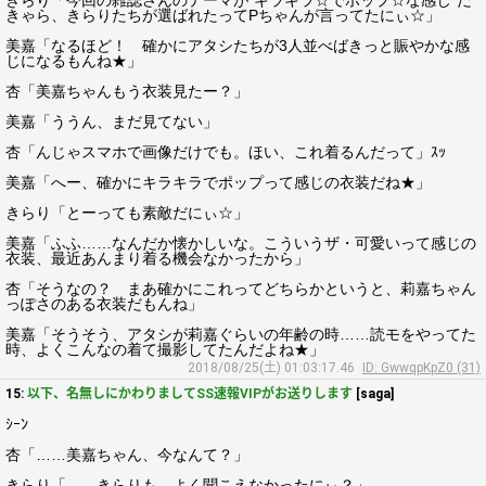
きらり「今回の雑誌さんのテーマが”キラキラ☆でポップ☆な感じ”だ
きゃら、きらりたちが選ばれたってPちゃんが言ってたにぃ☆」
美嘉「なるほど！ 確かにアタシたちが3人並べばきっと賑やかな感
じになるもんね★」
杏「美嘉ちゃんもう衣装見たー？」
美嘉「ううん、まだ見てない」
杏「んじゃスマホで画像だけでも。ほい、これ着るんだって」ｽｯ
美嘉「へー、確かにキラキラでポップって感じの衣装だね★」
きらり「とーっても素敵だにぃ☆」
美嘉「ふふ……なんだか懐かしいな。こういうザ・可愛いって感じの
衣装、最近あんまり着る機会なかったから」
杏「そうなの？ まあ確かにこれってどちらかというと、莉嘉ちゃん
っぽさのある衣装だもんね」
美嘉「そうそう、アタシが莉嘉ぐらいの年齢の時……読モをやってた
時、よくこんなの着て撮影してたんだよね★」
2018/08/25(土) 01:03:17.46
ID: GwwqpKpZ0 (31)
15:
以下、名無しにかわりましてSS速報VIPがお送りします
[saga]
ｼｰﾝ
杏「……美嘉ちゃん、今なんて？」
きらり「……きらりも、よく聞こえなかったにぃ？」