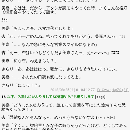
美嘉「あはは。だから、アタシが読モをやってた時、よくこんな格好
で撮影会をやってたって話★」
ｶﾗｯ
美嘉「ちょっと杏、スマホ落としたよ」
杏「わ、わーごめんね。拾ってくれてありがとう、美嘉さんっ」ﾆｺｯ
美嘉「……なんで急にそんな営業スマイルになるの」
杏「えー、杏はいつもどうりだよ美嘉さんっ、えへへへっ」ﾆｺﾆｺ
美嘉「変な杏。ねえきらり？」
きらり「あ、あはははっ。確かに、きらりもそう思いますにぃ」
美嘉「……あんたの口調も変になってるよ」
きらり「にょっ！？」
2018/08/25(土) 01:04:12.77
ID: GwwqpKpZ0 (31)
16:
以下、名無しにかわりましてSS速報VIPがお送りします
[saga]
美嘉「どうしたの2人揃って。読モって言葉を耳にした途端そんな恐
縮ちゃってさ！」
杏「恐縮なんてそんなぁ～、めっそうもないですよぉ～」ﾍｺﾍｺ
美嘉「全く……智絵里とかな子の時もそうだったけど、どうしてみん
なそんなに読モを珍しがるかなぁ」