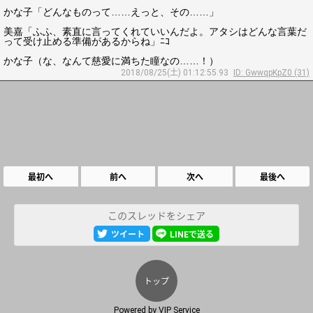
かな子「どんなものって……えっと、その……」
美嘉「ふふ、素直に言ってくれていいんだよ。アタシはどんな言葉だ
って受け止める準備があるからね」ﾆｺ
かな子（な、なんて慈愛に満ちた瞳なの……！）
2018/08/25(土) 01:12:55.93
ID: GwwqpKpZ0 (31)
最初へ
前へ
次へ
最後へ
このスレッドをシェア
ツイート
LINEで送る
トップ
Powered by
VIP Service