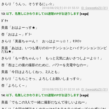
きらり「うんっ。そうするにぃ☆」
2018/08/25(土) 01:01:55.51
ID: GwwqpKpZ0 (31)
13:
以下、名無しにかわりましてSS速報VIPがお送りします
[saga]
ｶﾞﾁｬ
美嘉「おはよーっす★」
杏「おはよ～」ﾀﾞﾗｰ
きらり「美嘉ちゃーん！ おっはよーっ☆！」ｷﾗｷﾗｯ
美嘉「あはは。いつも通りのローテンションとハイテンションコンビ
だね★」
きらり「もー杏ちゃんっ！ もっと元気にあいさつしよーよ☆！」
杏「杏はこの後の撮影のために、パワーを充電中なのー」
美嘉「今日はよろしくねっ、2人とも」
きらり「こちらこそっ、よろしくお願いしまっす☆」
杏「よろしく～」
2018/08/25(土) 01:02:31.69
ID: GwwqpKpZ0 (31)
14:
以下、名無しにかわりましてSS速報VIPがお送りします
[saga]
美嘉「でもこの3人で一緒に撮影だなんて珍しいよねー」