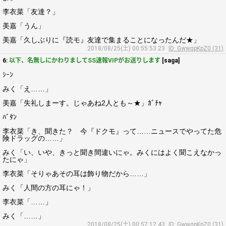
李衣菜「友達？」
美嘉「うん」
美嘉「久しぶりに『読モ』友達で集まることになったんだ★」
2018/08/25(土) 00:55:53.23
ID: GwwqpKpZ0 (31)
6:
以下、名無しにかわりましてSS速報VIPがお送りします
[saga]
ｼｰﾝ
みく「え……」
美嘉「失礼しまーす。じゃあね2人とも～★」ｶﾞﾁｬ
ﾊﾞﾀﾝ
李衣菜「き、聞きた？ 今『ドクモ』って……ニュースでやってた危
険ドラッグの……」
みく「い、いや、きっと聞き間違いにゃ。みくにはよく聞こえなかっ
たにゃ」
李衣菜「そりゃあその耳は飾り物だから……」
みく「人間の方の耳にゃ！」
李衣菜「……」
みく「……」
2018/08/25(土) 00:57:12.43
ID: GwwqpKpZ0 (31)