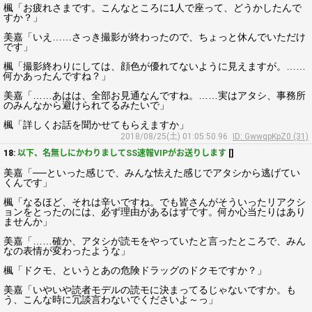
楓「お疲れさまです。こんなところに1人で座って、どうかしたんで
すか？」
美嘉「いえ……さっき撮影が終わったので、ちょっと休んでいただけ
です」
楓「撮影終わりにしては、顔色が優れてないように見えますが。……
何かあったんですね？」
美嘉「……あはは、全部お見通なんですね。……実はアタシ、事務所
のみんなから避けられてるみたいで」
楓「詳しくお話を聞かせてもらえますか」
2018/08/25(土) 01:05:50.96
ID: GwwqpKpZ0 (31)
18:
以下、名無しにかわりましてSS速報VIPがお送りします
[]
美嘉「──といった感じで、みんな怯えた感じでアタシから逃げてい
くんです」
楓「なるほど、それは辛いですね。でも皆さんがそういったリアクシ
ョンをとったのには、必ず理由があるはずです。何か心当たりはあり
ませんか」
美嘉「……確か、アタシが読モをやっていたと言ったところで、みん
なの表情が変わったような」
楓「ドクモ、というとあの危険ドラッグのドクモですか？」
美嘉「いやいや読者モデルの読モに決まってるじゃないですか。も
う、こんな時に冗談言わないでくださいよ～っ」