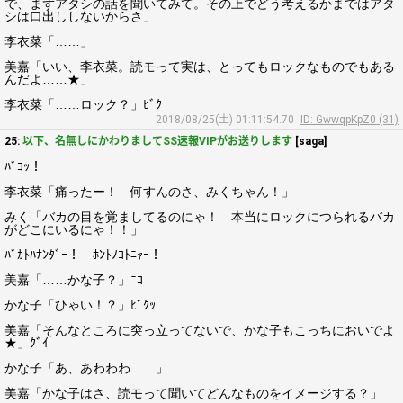
で、まずアタシの話を聞いてみて。その上でどう考えるかまではアタ
シは口出ししないからさ」
李衣菜「……」
美嘉「いい、李衣菜。読モって実は、とってもロックなものでもある
んだよ……★」
李衣菜「……ロック？」ﾋﾞｸ
2018/08/25(土) 01:11:54.70
ID: GwwqpKpZ0 (31)
25:
以下、名無しにかわりましてSS速報VIPがお送りします
[saga]
ﾊﾞｺｯ！
李衣菜「痛ったー！ 何すんのさ、みくちゃん！」
みく「バカの目を覚ましてるのにゃ！ 本当にロックにつられるバカ
がどこにいるにゃ！！」
ﾊﾞｶﾄﾊﾅﾝﾀﾞｰ！ ﾎﾝﾄﾉｺﾄﾆｬｰ！
美嘉「……かな子？」ﾆｺ
かな子「ひゃい！？」ﾋﾞｸｯ
美嘉「そんなところに突っ立ってないで、かな子もこっちにおいでよ
★」ｸﾞｲ
かな子「あ、あわわわ……」
美嘉「かな子はさ、読モって聞いてどんなものをイメージする？」