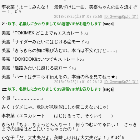
李衣菜「よーしみんな！ 景気ずけに一曲、美嘉ちゃんの曲を流すぞ
ー！」ﾋﾟｯ
2018/08/25(土) 01:08:35.68
ID: GwwqpKpZ0 (31)
21:
以下、名無しにかわりましてSS速報VIPがお送りします
[saga]
美嘉『TOKIMEKIどこまでもエスカレート♪』
美嘉『サイダーみたいにはじける恋モード♪』
美嘉『きらきらの胸に飛び込むの。本当は不安だけど……』
美嘉『DOKIDOKIはいつでもストレート♪』
美嘉『迷路みたいに感じる恋ロード♪』
美嘉『ハートはデコらず伝えるの。本当の私を見てねっ★』
2018/08/25(土) 01:09:26.13
ID: GwwqpKpZ0 (31)
22:
以下、名無しにかわりましてSS速報VIPがお送りします
[saga]
全員『………………』
みく（ダメにゃ。歌詞が意味深にしか聞こえないにゃ）
李衣菜（エスカレート……はじけるって、そういう……）
きらり「ちょ、ちょっとみんなー！ 何うつむいてるにぃ！ さっき
までの団結はどこにいっちゃったの！」
かな子「だ、大丈夫だよ。美味しければ大丈夫だよ！」ｸﾞﾙｸﾞﾙ