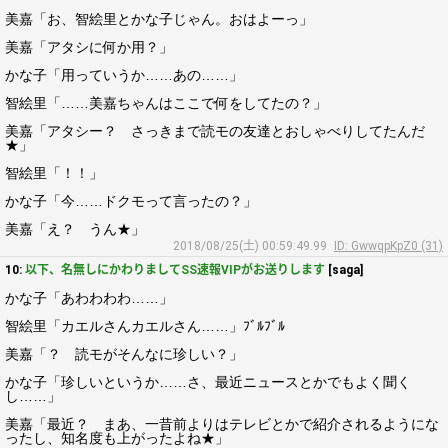
美嘉「お、智絵里とかな子じゃん。おはよーっ」
美嘉「アタシに何か用？」
かな子「用っていうか……あの……」
智絵里「……美嘉ちゃんはここで何をしてたの？」
美嘉「アタシー？ さっきまで読モの友達とおしゃべりしてたんだ
★」
智絵里「！！」
かな子「今……ドクモって言ったの？」
美嘉「え？ うん★」
2018/08/25(土) 00:59:49.99
ID: GwwqpKpZ0 (31)
10:
以下、名無しにかわりましてSS速報VIPがお送りします
[saga]
かな子「あわわわわ……」
智絵里「カエルさんカエルさん……」ﾌﾞﾙﾌﾞﾙ
美嘉「？ 読モがそんなに珍しい？」
かな子「珍しいというか……さ、最近ニュースとかでもよく聞く
し……」
美嘉「最近？ まあ、一昔前よりはテレビとかで紹介されるようにな
ったし、知名度も上がったよね★」