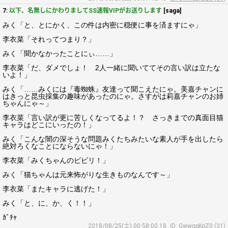
7:
以下、名無しにかわりましてSS速報VIPがお送りします
[saga]
みく「と、とにかく、この件は内密に穏便に事を済ますにゃ」
李衣菜「それってつまり？」
みく「聞かなかったことにぃ……」
李衣菜「だ、ダメでしょ！ 2人一緒に聞いててその言い訳は立たな
いよ！」
みく「……みくには『毒蜘蛛』友達って聞こえたにゃ。美嘉チャンに
はきっと昆虫採集の趣味があったのにゃ。さすがは莉嘉チャンのお姉
ちゃんにゃ～」
李衣菜「言い訳が更に苦しくなってるよ！？ さっきまでの真面目猫
キャラはどこにいったの！」
みく「こんな闇の深そうな問題みくたちみたいな素人が手を出したら
絶対ろくなことにならないにゃ！」
李衣菜「みくちゃんのビビリ！」
みく「猫ちゃんは元来怖がりな生きものなんです～」
李衣菜「またキャラに逃げた！」
みく「と、に、か、く！！」
ｶﾞﾁｬ
2018/08/25(土) 00:58:00.18
ID: GwwqpKpZ0 (31)