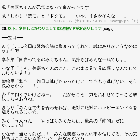
楓「美嘉ちゃんが元気になって良かったです」
楓「しかし『読モ』と『ドクモ』……いや、まさかそんな……」
2018/08/25(土) 01:07:49.03
ID: GwwqpKpZ0 (31)
20:
以下、名無しにかわりましてSS速報VIPがお送りします
[saga]
──翌日──
みく「……今日は緊急会議に集まってくれて、誠にありがとうなのに
ゃ」ﾍﾟｺﾘ
李衣菜「何言ってるのみくちゃん。気持ちはみんな一緒でしょ」
かな子「うん。美嘉ちゃんのこと、このまま見て見ぬ振りなんてして
おけないよ！」
智絵里「私も……昨日は逃げちゃったけど、でももう逃げない、そう
決めたから……！」
杏「面倒くさいけどねー。……だからこそ、力を合わせてさっさと解
決しちゃおうね」
きらり「みんなで力を合わせれば、絶対に絶対にハッピーエンド☆を
迎えられるにぃ☆」
みく「うんうん……やっぱりみくたちは、最高の『仲間』だに
ゃ……」ｳﾙ
かな子「当たり前だよ！ みんな美嘉ちゃんの事を信じてる。その気
持ちはここにいる誰だって一緒なんだから！」