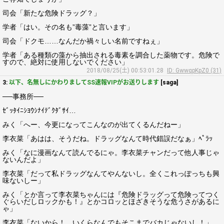
司会「新たな危険ドラッグ？」
学者「はい。その名も”毒藻”と言います」
司会「ドクモ……なんだか禍々しい名前ですねぇ」
学者「ある種類の藻から抽出される毒素を調合した薬物です。危険で
すので、絶対に使用しないでください」
2018/08/25(土) 00:53:01.28
ID: GwwqpKpZ0 (31)
3:
以下、名無しにかわりましてSS速報VIPがお送りします
[saga]
──事務所──
ｾﾞｯﾀｲﾆｼﾖｳｼﾅｲﾃﾞｸﾀﾞｻｲ…
みく「へー、今更になってこんなのが出てくるんだねー」
李衣菜「あはは、そうだね。ドラッグなんて時代錯誤だなぁ」ﾍﾟﾗｯ
みく「なに漫画なんて読んでるにゃ。李衣菜チャンだって他人事じゃ
ないんだよ」
李衣菜「だって私ドラッグなんてやんないし。全くこれっぽっちも興
味ないしー」
みく「とか言って李衣菜ちゃんには『危険ドラッグって危険ってつく
ぐらいだしロックかも！』とかコロッとほざきそうな危うさがあるに
ゃ」
李衣菜「ないから！ いくらなんでもそこまでバカじゃないし！」