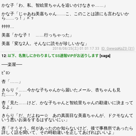
かな子「わ、私、智絵里ちゃんを追いかけなきゃ……」
かな子「じゃあね美嘉ちゃん……こ、このことは誰にも言わないか
ら……っ！」ﾊﾞｯ
ﾀﾀﾀﾀ…
美嘉「かな子！ ……行っちゃった」
美嘉「変な2人。そんなに読モが珍しいかな」
2018/08/25(土) 01:01:17.33
ID: GwwqpKpZ0 (31)
12:
以下、名無しにかわりましてSS速報VIPがお送りします
[saga]
──楽屋──
ﾋﾟﾛﾝ
杏「……」
きらり「……今かな子ちゃんから届いたメール、杏ちゃんも見
た……？」
杏「見た……けど、かな子ちゃんと智絵里ちゃんの勘違いに決まって
るよ」
きらり「だ、だよねー☆ あの真面目な美嘉ちゃんが、ドクモなんて
いう悪いお薬をするはずないにぃ」
杏「そうそう。何があったのか知らないけど、後で事務所であったら
詳しく話を聞いて、その時勘違いを正してあげればいいよ」