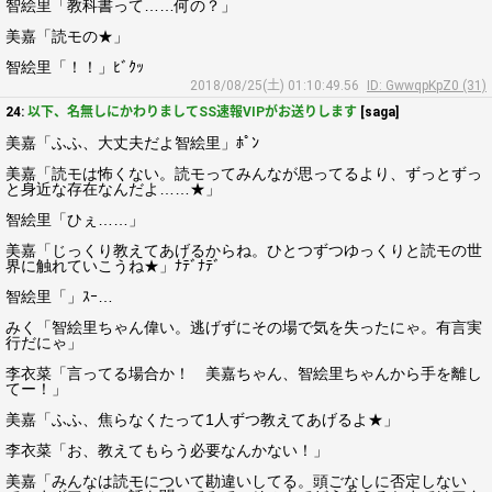
智絵里「教科書って……何の？」
美嘉「読モの★」
智絵里「！！」ﾋﾞｸｯ
2018/08/25(土) 01:10:49.56
ID: GwwqpKpZ0 (31)
24:
以下、名無しにかわりましてSS速報VIPがお送りします
[saga]
美嘉「ふふ、大丈夫だよ智絵里」ﾎﾟﾝ
美嘉「読モは怖くない。読モってみんなが思ってるより、ずっとずっ
と身近な存在なんだよ……★」
智絵里「ひぇ……」
美嘉「じっくり教えてあげるからね。ひとつずつゆっくりと読モの世
界に触れていこうね★」ﾅﾃﾞﾅﾃﾞ
智絵里「」ｽｰ…
みく「智絵里ちゃん偉い。逃げずにその場で気を失ったにゃ。有言実
行だにゃ」
李衣菜「言ってる場合か！ 美嘉ちゃん、智絵里ちゃんから手を離し
てー！」
美嘉「ふふ、焦らなくたって1人ずつ教えてあげるよ★」
李衣菜「お、教えてもらう必要なんかない！」
美嘉「みんなは読モについて勘違いしてる。頭ごなしに否定しない