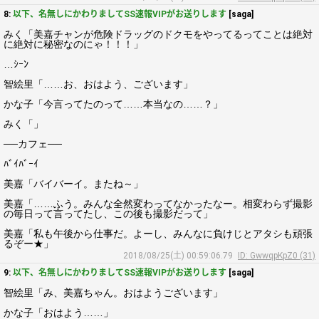
8:
以下、名無しにかわりましてSS速報VIPがお送りします
[saga]
みく「美嘉チャンが危険ドラッグのドクモをやってるってことは絶対
に絶対に秘密なのにゃ！！！」
…ｼｰﾝ
智絵里「……お、おはよう、ございます」
かな子「今言ってたのって……本当なの……？」
みく「」
──カフェ──
ﾊﾞｲﾊﾞｰｲ
美嘉「バイバーイ。またね～」
美嘉「……ふう。みんな全然変わってなかったなー。相変わらず撮影
の毎日って言ってたし、この後も撮影だって」
美嘉「私も午後から仕事だ。よーし、みんなに負けじとアタシも頑張
るぞー★」
2018/08/25(土) 00:59:06.79
ID: GwwqpKpZ0 (31)
9:
以下、名無しにかわりましてSS速報VIPがお送りします
[saga]
智絵里「み、美嘉ちゃん。おはようございます」
かな子「おはよう……」