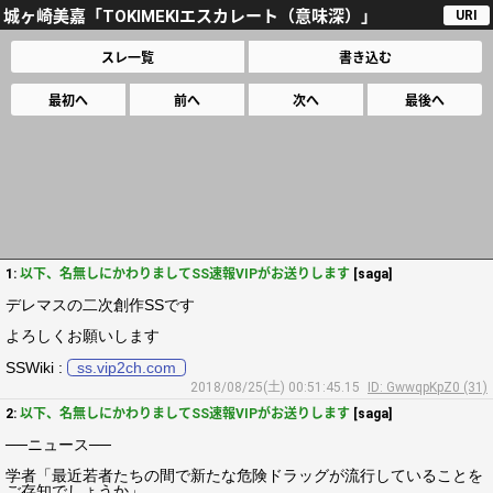
城ヶ崎美嘉「TOKIMEKIエスカレート（意味深）」
URI
スレ一覧
書き込む
最初へ
前へ
次へ
最後へ
1:
以下、名無しにかわりましてSS速報VIPがお送りします
[saga]
デレマスの二次創作SSです
よろしくお願いします
SSWiki :
ss.vip2ch.com
2018/08/25(土) 00:51:45.15
ID: GwwqpKpZ0 (31)
2:
以下、名無しにかわりましてSS速報VIPがお送りします
[saga]
──ニュース──
学者「最近若者たちの間で新たな危険ドラッグが流行していることを
ご存知でしょうか」