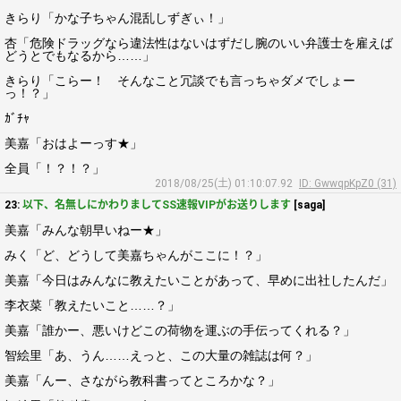
きらり「かな子ちゃん混乱しずぎぃ！」
杏「危険ドラッグなら違法性はないはずだし腕のいい弁護士を雇えば
どうとでもなるから……」
きらり「こらー！ そんなこと冗談でも言っちゃダメでしょー
っ！？」
ｶﾞﾁｬ
美嘉「おはよーっす★」
全員「！？！？」
2018/08/25(土) 01:10:07.92
ID: GwwqpKpZ0 (31)
23:
以下、名無しにかわりましてSS速報VIPがお送りします
[saga]
美嘉「みんな朝早いねー★」
みく「ど、どうして美嘉ちゃんがここに！？」
美嘉「今日はみんなに教えたいことがあって、早めに出社したんだ」
李衣菜「教えたいこと……？」
美嘉「誰かー、悪いけどこの荷物を運ぶの手伝ってくれる？」
智絵里「あ、うん……えっと、この大量の雑誌は何？」
美嘉「んー、さながら教科書ってところかな？」