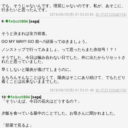
でも、そうじゃないんです。理屈じゃないのです。私が、あそこに、
行きたいと思ったんです。
2018/08/29(水) 01:53:03.85
ID: tTZ11COq0 (16)
9:
◆foQczOBlAI
[saga]
そうと決まれば全力前進。
GO MY WAY!! GO 前へ!!頑張ってゆきましょう。
ノンストップで行ってみましょ。って思ったらまた赤信号！？！
そうでした、今日は噛み合わない日でした。外に出たからリセットさ
れたと思っていました。
早くしないと陽炎が逃げてしまうのに。
もちろんそんなことはなくて、陽炎はそこにあり続けて、でもたどり
着くことは出来ないままでした。
2018/08/29(水) 01:53:31.48
ID: tTZ11COq0 (16)
10:
◆foQczOBlAI
[saga]
「そういえば、今日の花火はどうするの？」
夕飯を食べている最中のことでした。お母さんに聞かれました。
「部屋で見るよ」