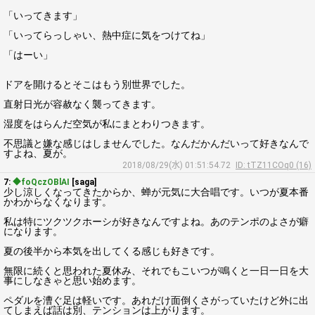
「いってきます」
「いってらっしゃい、熱中症に気をつけてね」
「はーい」
ドアを開けるとそこはもう別世界でした。
直射日光が容赦なく襲ってきます。
湿度をはらんだ空気が私にまとわりつきます。
不思議と嫌な感じはしませんでした。なんだかんだいって好きなんで
すよね、夏が。
2018/08/29(水) 01:51:54.72
ID: tTZ11COq0 (16)
7:
◆foQczOBlAI
[saga]
少し涼しくなってきたからか、蝉が元気に大合唱です。いつが夏本番
かわからなくなります。
私は特にツクツクホーシが好きなんですよね。あのテンポのよさが癖
になります。
夏の後半から本気を出してくる感じも好きです。
無限に続くと思われた夏休み、それでもこいつが鳴くと一日一日を大
事にしなきゃと思い始めます。
ペダルを漕ぐ足は軽いです。あれだけ面倒くさがっていたけど外に出
てしまえば話は別、テンションは上がります。