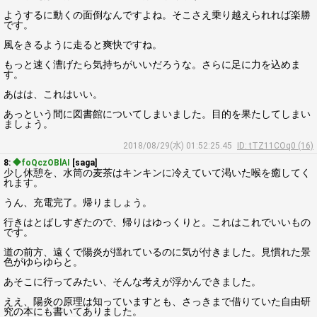
ようするに動くの面倒なんですよね。そこさえ乗り越えられれば楽勝
です。
風をきるように走ると爽快ですね。
もっと速く漕げたら気持ちがいいだろうな。さらに足に力を込めま
す。
あはは、これはいい。
あっという間に図書館についてしまいました。目的を果たしてしまい
ましょう。
2018/08/29(水) 01:52:25.45
ID: tTZ11COq0 (16)
8:
◆foQczOBlAI
[saga]
少し休憩を、水筒の麦茶はキンキンに冷えていて渇いた喉を癒してく
れます。
うん、充電完了。帰りましょう。
行きはとばしすぎたので、帰りはゆっくりと。これはこれでいいもの
です。
道の前方、遠くで陽炎が揺れているのに気が付きました。見慣れた景
色がゆらゆらと。
あそこに行ってみたい、そんな考えが浮かんできました。
ええ、陽炎の原理は知っていますとも、さっきまで借りていた自由研
究の本にも書いてありました。