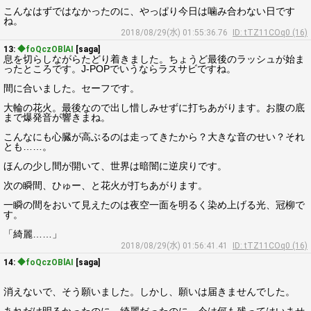
こんなはずではなかったのに、やっぱり今日は噛み合わない日です
ね。
2018/08/29(水) 01:55:36.76
ID: tTZ11COq0 (16)
13:
◆foQczOBlAI
[saga]
息を切らしながらたどり着きました。ちょうど最後のラッシュが始ま
ったところです。J-POPでいうならラスサビですね。
間に合いました。セーフです。
大輪の花火。最後なので出し惜しみせずに打ちあがります。お腹の底
まで爆発音が響きまね。
こんなにも心臓が高ぶるのは走ってきたから？大きな音のせい？それ
とも……。
ほんの少し間が開いて、世界は暗闇に逆戻りです。
次の瞬間、ひゅー、と花火が打ちあがります。
一瞬の間をおいて見えたのは夜空一面を明るく染め上げる光、冠柳で
す。
「綺麗……」
2018/08/29(水) 01:56:41.41
ID: tTZ11COq0 (16)
14:
◆foQczOBlAI
[saga]
消えないで、そう願いました。しかし、願いは届きませんでした。