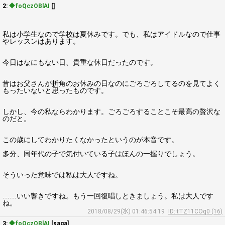
2:
◆foQczOBlAI
[]
私は小学生なので学校は夏休みです。でも、私はアイドルなので仕事
やレッスンはあります。
今日はなにもない日、貴重な休日だったのです。
昔はお父さんが折角のお休みの日なのにごろごろしてるのを見てよく
もったいないと思ったものです。
しかし、今の私ならわかります。ごろごろすることこそ最高の贅沢な
のだと。
この歳にしてわかりたくなかったというのが本音です。
多分、同年代の子で気付いている子はほんの一握りでしょう。
そういった意味では私は大人ですね。
……いい響きですね。もう一回復唱しときましょう。私は大人です
ね。
2018/08/29(水) 01:46:54.19
ID: tTZ11COq0 (16)
3:
◆foQczOBlAI
[saga]