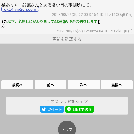
橘ありす「晶葉さんとある暑い日の事務所にて」
ex14.vip2ch.com
2018/08/29(水) 02:00:37.54
ID: tTZ11COq0 (16)
17:
以下、名無しにかわりましてSS速報VIPがお送りします
[]
あ
2023/03/16(木) 12:03:24.04
ID: qUIxlkEQ0 (1)
更新を確認する
最初へ
前へ
次へ
最後へ
このスレッドをシェア
ツイート
LINEで送る
トップ