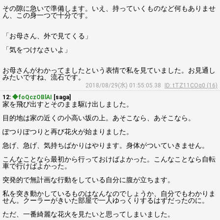
その隙に急いで準備します。いえ、持っていくものなど何もありませ
ん、この身一つで十分です。
「お母さん、外で見てくる」
「気をつけなさいよ」
お母さんがわかってましたという表情で私を見ていました。お見通し
みたいですね、流石です。
2018/08/29(水) 01:55:05.38
ID: tTZ11COq0 (16)
12:
◆foQczOBlAI
[saga]
家を飛び出すとそのまま駆け出しました。
目的地は家の近くの小高い坂の上。あそこなら、あそこなら。
ぽつりぽつりと再び花火が始まりました。
急げ、急げ、気持ちばかりはやります。身体がついていきません。
こんなことなら最初から行っておけばよかった。こんなことなら自転
車で行けばよかった。
突発的で無計画な行動をしている自分に腹が立ちます。
私を突き動かしているものはなんなのでしょうか、自分でもわかりま
せん。クーラーがきいた部屋で一人ゆっくりするはずだったのに。
ただ、一番綺麗な花火を見たいと思ってしまいました。