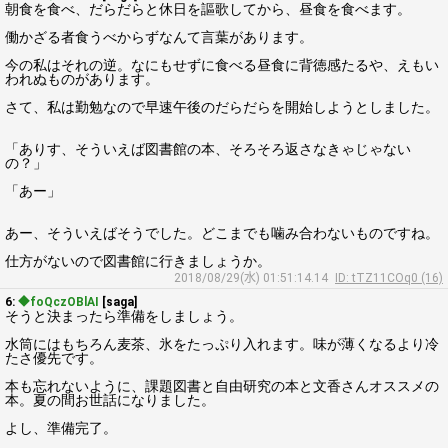
朝食を食べ、だらだらと休日を謳歌してから、昼食を食べます。
働かざる者食うべからずなんて言葉があります。
今の私はそれの逆。なにもせずに食べる昼食に背徳感たるや、えもい
われぬものがあります。
さて、私は勤勉なので早速午後のだらだらを開始しようとしました。
「ありす、そういえば図書館の本、そろそろ返さなきゃじゃない
の？」
「あー」
あー、そういえばそうでした。どこまでも噛み合わないものですね。
仕方がないので図書館に行きましょうか。
2018/08/29(水) 01:51:14.14
ID: tTZ11COq0 (16)
6:
◆foQczOBlAI
[saga]
そうと決まったら準備をしましょう。
水筒にはもちろん麦茶、氷をたっぷり入れます。味が薄くなるより冷
たさ優先です。
本も忘れないように、課題図書と自由研究の本と文香さんオススメの
本。夏の間お世話になりました。
よし、準備完了。