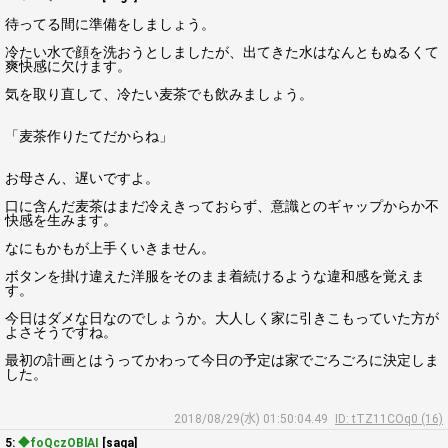
待ってる間に準備をしましょう。
冷たい水で顔を洗おうとしましたが、出てきた水はなんともぬるくて
爽快感に欠けます。
気を取り直して、冷たい麦茶でも飲みましょう。
「麦茶作りたてだからね」
お母さん、遅いですよ。
口に含んだ麦茶はまだ冷えきっておらず、意識とのギャップからか不
快感を生みます。
なにもかもが上手くいきません。
ボタンを掛け違えた洋服をそのまま着続けるような違和感を覚えま
す。
今日はダメな日なのでしょうか。大人しく家に引きこもっていた方が
よさそうですね。
最初の計画とはうってかわって今日の予定は家でごろごろに決定しま
した。
2018/08/29(水) 01:50:04.49
ID: tTZ11COq0 (16)
5:
◆foQczOBlAI
[saga]