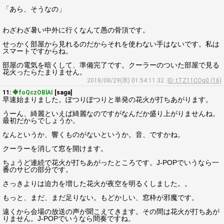
「あら、そうなの」
わざわざ暑い中外に行くなんて愚の骨頂です。
せっかく部屋から見れるのだからそれを使わない手はないです。私は
スマートですからね。
部屋の電気を暗くして、準備完了です。クーラーのついた部屋で見る
花火ったらたまりません。
2018/08/29(水) 01:54:11.32
ID: tTZ11COq0 (16)
11:
◆foQczOBlAI
[saga]
早速始まりました。ぽつりぽつりと単発の花火が打ちあがります。
うーん、綺麗といえば綺麗なのですがなんだか盛り上がりませんね。
最初だからでしょうか。
なんというか、響くものがないというか。音、ですかね。
クーラーを消して窓を開けます。
ちょうど連続で花火が打ちあがったところです。J-POPでいうなら一
番のサビの部分です。
さっきよりは迫力を増した花火が夜空を明るくしました。。
もっと、まだ、まだ足りない。もどかしい、窓枠が邪魔です。
遠くから会場の放送の声が聞こえてきます。その間は花火が打ちあが
りません。J-POPでいうなら間奏ですね。