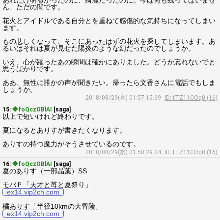
あれだけ明るかったのに、綺麗だったのに。今は何も残ってはいませ
ん、ただの闇です。
花火とアイドルである自分とを重ねて感傷的な気持ちになってしまい
ます。
もの悲しくなって、そこにあったはずの花火を探してしまいます。あ
るいはそれは夏が見せた陽炎のような幻だったのでしょうか。
いえ、心が躍ったあの瞬間は確かにありました。どうか忘れないでと
思うばかりです。
ああ、無性に誰かの声が聞きたい。帰ったら文香さんに電話でもしま
しょうか。
2018/08/29(水) 01:57:15.69
ID: tTZ11COq0 (16)
15:
◆foQczOBlAI
[saga]
以上で短いけれど終わりです。
夏になるとありすが書きたくなります。
ありすの持つ魔力がそうさせているのです。
2018/08/29(水) 01:58:29.04
ID: tTZ11COq0 (16)
16:
◆foQczOBlAI
[saga]
夏のありす（一部晶葉）SS
モバＰ「天才と苺と夏祭り」
ex14.vip2ch.com
橘ありす「半径10kmの大冒険」
ex14.vip2ch.com