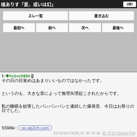
橘ありす「夏、或いは幻」
URI
スレ一覧
書き込む
最初へ
前へ
次へ
最後へ
1:
◆foQczOBlAI
[]
その日の目覚めはあまりいいものではなかったです。
というのも、大きな音によって無理矢理起こされたからです。
私の睡眠を妨害したバンバンバンと連続した爆発音、今日はお祭りの
日でした。
SSWiki :
ss.vip2ch.com
2018/08/29(水) 01:45:18.40
ID: tTZ11COq0 (16)