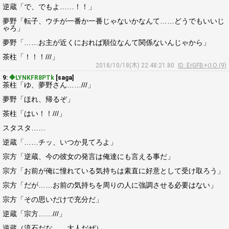
逆蔵「で、でもよ……！！」
夢野「転子、ウチが一番か一番じゃないかなんて……どうでもいいじ
ゃろ」
夢野「……お主が近くにおれば順位なんて関係ないんじゃから」
茶柱「！！！///」
2018/10/18(木) 22:48:21.80
ID: ErGFB+j1O (9)
9:
◆LYNKFR8PTk
[saga]
茶柱「ゆ、夢野さん……///」
夢野「ほれ、帰るぞ」
茶柱「はい！！///」
スタスタ……
逆蔵「……チッ、いつか見てろよ」
宗方「逆蔵、今の彼女の発言は俺達にも言える事だ」
宗方「お前が俺に憧れている気持ちは素直に好意として受け取ろう」
宗方「だが……お前の気持ちを周りの人に強調させる必要はない」
宗方「その思いだけで充分だ」
逆蔵「宗方……///」
逆蔵（流石だな……大人だぜ）