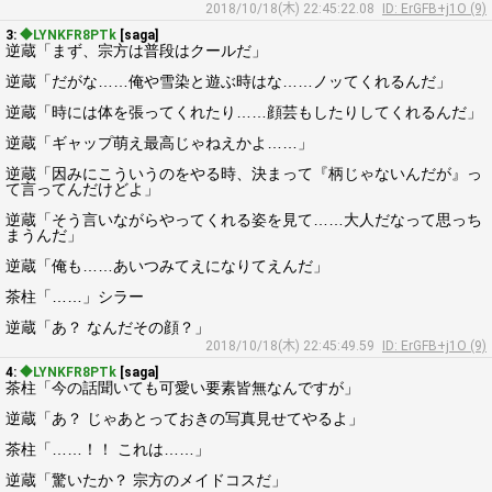
2018/10/18(木) 22:45:22.08
ID: ErGFB+j1O (9)
3:
◆LYNKFR8PTk
[saga]
逆蔵「まず、宗方は普段はクールだ」
逆蔵「だがな……俺や雪染と遊ぶ時はな……ノッてくれるんだ」
逆蔵「時には体を張ってくれたり……顔芸もしたりしてくれるんだ」
逆蔵「ギャップ萌え最高じゃねえかよ……」
逆蔵「因みにこういうのをやる時、決まって『柄じゃないんだが』っ
て言ってんだけどよ」
逆蔵「そう言いながらやってくれる姿を見て……大人だなって思っち
まうんだ」
逆蔵「俺も……あいつみてえになりてえんだ」
茶柱「……」シラー
逆蔵「あ？ なんだその顔？」
2018/10/18(木) 22:45:49.59
ID: ErGFB+j1O (9)
4:
◆LYNKFR8PTk
[saga]
茶柱「今の話聞いても可愛い要素皆無なんですが」
逆蔵「あ？ じゃあとっておきの写真見せてやるよ」
茶柱「……！！ これは……」
逆蔵「驚いたか？ 宗方のメイドコスだ」