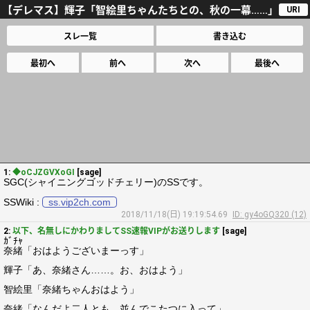
【デレマス】輝子「智絵里ちゃんたちとの、秋の一幕……」
URI
スレ一覧
書き込む
最初へ
前へ
次へ
最後へ
1:
◆oCJZGVXoGI
[sage]
SGC(シャイニングゴッドチェリー)のSSです。
SSWiki :
ss.vip2ch.com
2018/11/18(日) 19:19:54.69
ID: gy4oGQ320 (12)
2:
以下、名無しにかわりましてSS速報VIPがお送りします
[sage]
ｶﾞﾁｬ
奈緒「おはようございまーっす」
輝子「あ、奈緒さん……。お、おはよう」
智絵里「奈緒ちゃんおはよう」
奈緒「なんだよ二人とも、並んでこたつに入って」