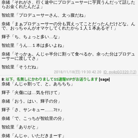
奈緒「それがさ、行く途中にプロデューサーに芋買うんだって話した
らお金くれたんだよ」
智絵里「プロデューサーさん、太っ腹だね」
奈緒「まぁプロデューサーの分も買えってことだったんだけどな。ん
で、おっちゃんがオマケしてくれたから１人１本あるぞ！」
輝子「ち、ちょっと多い…な」
智絵里「うん…１本は多いよね」
奈緒「そっかぁ。んじゃ半分に割って食べるか。余った分はプロデュ
ーサーに渡してさ」
智絵里「そうだね」
2018/11/18(日) 19:30:42.20
ID: gy4oGQ320 (12)
8:
以下、名無しにかわりましてSS速報VIPがお送りします
[sage]
奈緒「んじゃ割って、と。あちちち」
輝子「火傷には…気を付けて」
奈緒「おう。はい、輝子の分」
輝子「さ、サンキュー……ﾌﾋｯ」
奈緒「で、こっちが智絵里の分」
智絵里「ありがと」
奈緒「んじゃ、いただきまーす」