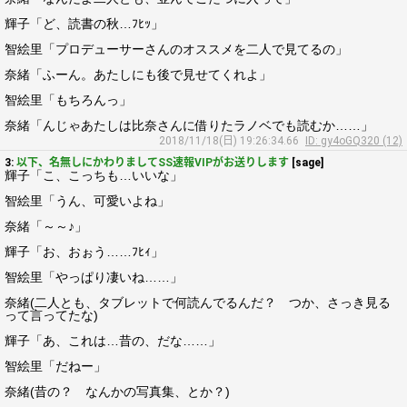
輝子「ど、読書の秋…ﾌﾋｯ」
智絵里「プロデューサーさんのオススメを二人で見てるの」
奈緒「ふーん。あたしにも後で見せてくれよ」
智絵里「もちろんっ」
奈緒「んじゃあたしは比奈さんに借りたラノベでも読むか……」
2018/11/18(日) 19:26:34.66
ID: gy4oGQ320 (12)
3:
以下、名無しにかわりましてSS速報VIPがお送りします
[sage]
輝子「こ、こっちも…いいな」
智絵里「うん、可愛いよね」
奈緒「～～♪」
輝子「お、おぉう……ﾌﾋｨ」
智絵里「やっぱり凄いね……」
奈緒(二人とも、タブレットで何読んでるんだ？ つか、さっき見る
って言ってたな)
輝子「あ、これは…昔の、だな……」
智絵里「だねー」
奈緒(昔の？ なんかの写真集、とか？)