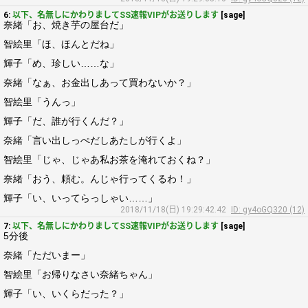
6:
以下、名無しにかわりましてSS速報VIPがお送りします
[sage]
奈緒「お、焼き芋の屋台だ」
智絵里「ほ、ほんとだね」
輝子「め、珍しい……な」
奈緒「なぁ、お金出しあって買わないか？」
智絵里「うんっ」
輝子「だ、誰が行くんだ？」
奈緒「言い出しっぺだしあたしが行くよ」
智絵里「じゃ、じゃあ私お茶を淹れておくね？」
奈緒「おう、頼む。んじゃ行ってくるわ！」
輝子「い、いってらっしゃい……」
2018/11/18(日) 19:29:42.42
ID: gy4oGQ320 (12)
7:
以下、名無しにかわりましてSS速報VIPがお送りします
[sage]
5分後
奈緒「ただいまー」
智絵里「お帰りなさい奈緒ちゃん」
輝子「い、いくらだった？」