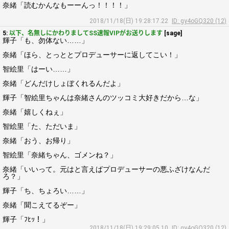
奈緒「読むかんなもーーんっ！！！！」
2018/11/18(日) 19:28:17.22
ID: gy4oGQ320 (12)
5:
以下、名無しにかわりましてSS速報VIPがお送りします
[sage]
輝子「も、勿体ない……」
奈緒「ほら、とっととプロデューサーに返してこい！」
智絵里「はーい……」
奈緒「どんだけしょぼくれるんだよ」
輝子「智絵里ちゃんは奈緒さんのツッコミ大好きだから…な」
奈緒「嬉しくねぇ」
智絵里「た、ただいま」
奈緒「おう、お帰り」
智絵里「奈緒ちゃん、ゴメンね？」
奈緒「いいって。元はと言えばプロデューサーの悪ふざけなんだ
ろ？」
輝子「ち、ちょろい……」
奈緒「聞こえてるぞー」
輝子「ﾌﾋｯ！」
2018/11/18(日) 19:29:05.10
ID: gy4oGQ320 (12)