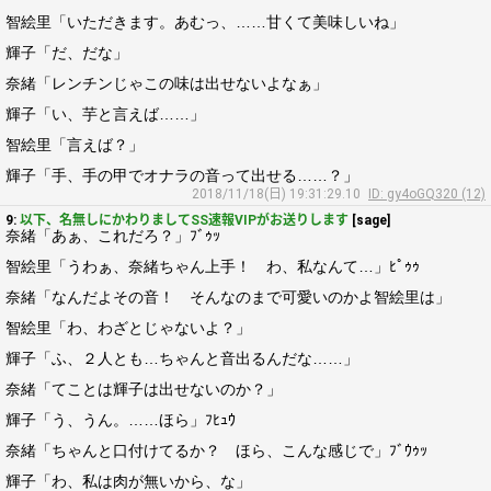
智絵里「いただきます。あむっ、……甘くて美味しいね」
輝子「だ、だな」
奈緒「レンチンじゃこの味は出せないよなぁ」
輝子「い、芋と言えば……」
智絵里「言えば？」
輝子「手、手の甲でオナラの音って出せる……？」
2018/11/18(日) 19:31:29.10
ID: gy4oGQ320 (12)
9:
以下、名無しにかわりましてSS速報VIPがお送りします
[sage]
奈緒「あぁ、これだろ？」ﾌﾞｩｯ
智絵里「うわぁ、奈緒ちゃん上手！ わ、私なんて…」ﾋﾟｩｩ
奈緒「なんだよその音！ そんなのまで可愛いのかよ智絵里は」
智絵里「わ、わざとじゃないよ？」
輝子「ふ、２人とも…ちゃんと音出るんだな……」
奈緒「てことは輝子は出せないのか？」
輝子「う、うん。……ほら」ﾌﾋｭｳ
奈緒「ちゃんと口付けてるか？ ほら、こんな感じで」ﾌﾞｳｩｯ
輝子「わ、私は肉が無いから、な」