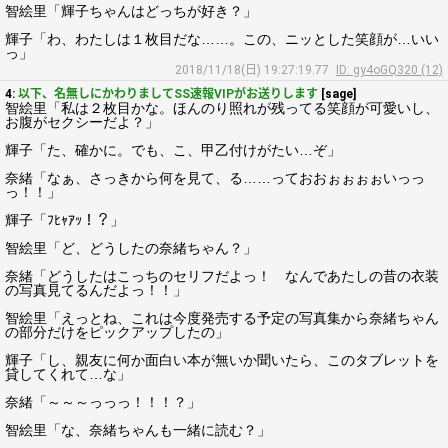
智絵里「輝子ちゃんはどっちが好き？」
輝子「わ、わたしは１枚目だな……。この、ニッとした笑顔が…いい
っ」
2018/11/18(日) 19:27:19.77
ID: gy4oGQ320 (12)
4:
以下、名無しにかわりましてSS速報VIPがお送りします
[sage]
智絵里「私は２枚目かな。ほんのり照れが残ってる笑顔が可愛いし、
お腹がセクシーだよ？」
輝子「た、確かに。でも、こ、甲乙付けがたい…ぞ」
奈緒「なぁ、さっきから何を見て、る……っておおぉぉぉぉいっっ
っ！！」
輝子「ﾌﾋｬｱｯ！？」
智絵里「ど、どうしたの奈緒ちゃん？」
奈緒「どうしたはこっちのセリフだよっ！ なんであたしの昔の衣装
の写真見てるんだよっ！！」
智絵里「えっとね、これは今度発売する予定の写真集から奈緒ちゃん
の部分だけをピックアップしたの」
輝子「し、親友に何か面白い本が無いか聞いたら、このタブレットを
貸してくれて…な」
奈緒「～～～っっっ！！！？」
智絵里「な、奈緒ちゃんも一緒に読む？」