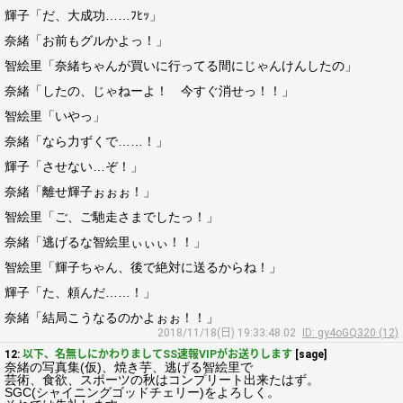
輝子「だ、大成功……ﾌﾋｯ」
奈緒「お前もグルかよっ！」
智絵里「奈緒ちゃんが買いに行ってる間にじゃんけんしたの」
奈緒「したの、じゃねーよ！ 今すぐ消せっ！！」
智絵里「いやっ」
奈緒「なら力ずくで……！」
輝子「させない…ぞ！」
奈緒「離せ輝子ぉぉぉ！」
智絵里「ご、ご馳走さまでしたっ！」
奈緒「逃げるな智絵里ぃぃぃ！！」
智絵里「輝子ちゃん、後で絶対に送るからね！」
輝子「た、頼んだ……！」
奈緒「結局こうなるのかよぉぉ！！」
2018/11/18(日) 19:33:48.02
ID: gy4oGQ320 (12)
12:
以下、名無しにかわりましてSS速報VIPがお送りします
[sage]
奈緒の写真集(仮)、焼き芋、逃げる智絵里で
芸術、食欲、スポーツの秋はコンプリート出来たはず。
SGC(シャイニングゴッドチェリー)をよろしく。