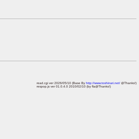
read.cgi ver 2026/05/10 (Base By
http://www.toshinari.net/
@Thanks!)
respop.js ver 01.0.4.0 2010/02/10 (by fla@Thanks!)