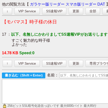
他の閲覧方法【
ガラケー版リーダー
スマホ版リーダー
DAT
↓
VIP Service
SS速報VIP
更新
全部
【モバマス】時子様の休日
17 ：
以下、名無しにかわりましてSS速報VIPがお送りします
すごく魅力的な時子様
よかった
14.78 KB
Speed:0
↑
VIP Service
SS速報VIP
更新
専用ブラウ
名前：
256ビットSSL暗号化送信っぽいです
最大6000バイト 最大85行