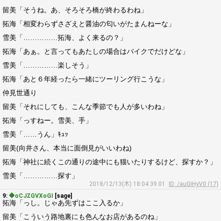
留美「そうね。あ、そろそろ橋が終わるわね」
拓海「相変わらずさざえと醤油の匂いがたまんねーな」
雪美「……………拓海、よく来るの？」
拓海「あぁ。と言ってもあたしの場合はバイクでだけどな」
雪美「……………楽しそう」
拓海「あと６年経ったら一緒にツーリング行こうな」
仲見世通り
留美「それにしても、こんな季節でも人が多いわね」
拓海「っすねー。雪美、手」
雪美「……うん」ｷｭｯ
留美(向井さん、本当に面倒見がいいわね)
拓海「神社に続くこの通りの途中にも猫いたりするけど、探すか？」
雪美「……………探す」
2018/12/13(木) 18:04:39.01
ID: /auGIHyV0 (17)
9:
◆oCJZGVXoGI
[sage]
拓海「っし。じゃあ先ずはここ入るか」
留美「こういう路地裏にも色んなお店があるのね」