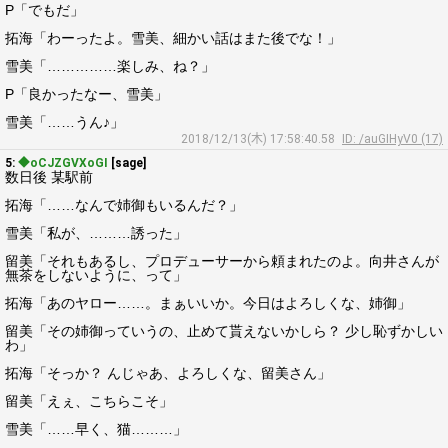
P「でもだ」
拓海「わーったよ。雪美、細かい話はまた後でな！」
雪美「……………楽しみ、ね？」
P「良かったなー、雪美」
雪美「……うん♪」
2018/12/13(木) 17:58:40.58
ID: /auGIHyV0 (17)
5:
◆oCJZGVXoGI
[sage]
数日後 某駅前
拓海「……なんで姉御もいるんだ？」
雪美「私が、………誘った」
留美「それもあるし、プロデューサーから頼まれたのよ。向井さんが
無茶をしないように、って」
拓海「あのヤロー……。まぁいいか。今日はよろしくな、姉御」
留美「その姉御っていうの、止めて貰えないかしら？ 少し恥ずかしい
わ」
拓海「そっか？ んじゃあ、よろしくな、留美さん」
留美「えぇ、こちらこそ」
雪美「……早く、猫………」