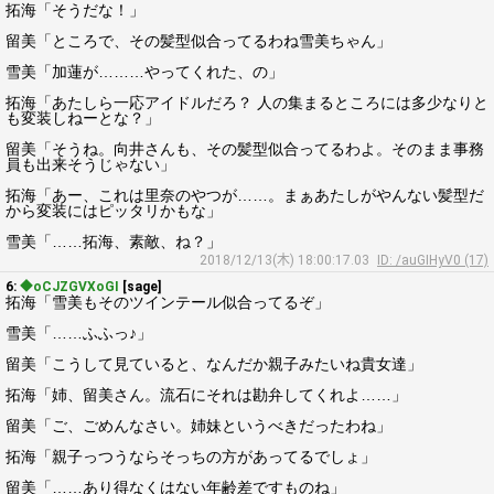
拓海「そうだな！」
留美「ところで、その髪型似合ってるわね雪美ちゃん」
雪美「加蓮が………やってくれた、の」
拓海「あたしら一応アイドルだろ？ 人の集まるところには多少なりと
も変装しねーとな？」
留美「そうね。向井さんも、その髪型似合ってるわよ。そのまま事務
員も出来そうじゃない」
拓海「あー、これは里奈のやつが……。まぁあたしがやんない髪型だ
から変装にはピッタリかもな」
雪美「……拓海、素敵、ね？」
2018/12/13(木) 18:00:17.03
ID: /auGIHyV0 (17)
6:
◆oCJZGVXoGI
[sage]
拓海「雪美もそのツインテール似合ってるぞ」
雪美「……ふふっ♪」
留美「こうして見ていると、なんだか親子みたいね貴女達」
拓海「姉、留美さん。流石にそれは勘弁してくれよ……」
留美「ご、ごめんなさい。姉妹というべきだったわね」
拓海「親子っつうならそっちの方があってるでしょ」
留美「……あり得なくはない年齢差ですものね」