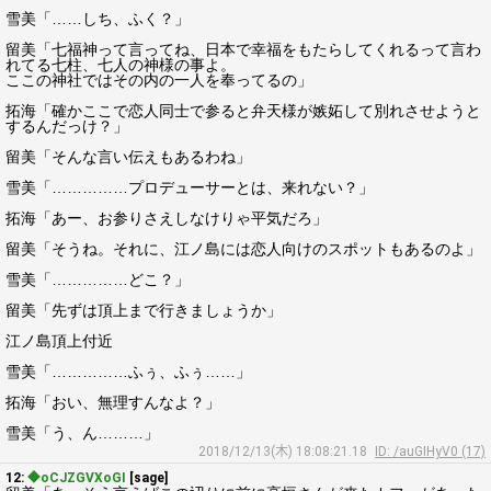
雪美「……しち、ふく？」
留美「七福神って言ってね、日本で幸福をもたらしてくれるって言わ
れてる七柱、七人の神様の事よ。
ここの神社ではその内の一人を奉ってるの」
拓海「確かここで恋人同士で参ると弁天様が嫉妬して別れさせようと
するんだっけ？」
留美「そんな言い伝えもあるわね」
雪美「……………プロデューサーとは、来れない？」
拓海「あー、お参りさえしなけりゃ平気だろ」
留美「そうね。それに、江ノ島には恋人向けのスポットもあるのよ」
雪美「……………どこ？」
留美「先ずは頂上まで行きましょうか」
江ノ島頂上付近
雪美「……………ふぅ、ふぅ……」
拓海「おい、無理すんなよ？」
雪美「う、ん………」
2018/12/13(木) 18:08:21.18
ID: /auGIHyV0 (17)
12:
◆oCJZGVXoGI
[sage]