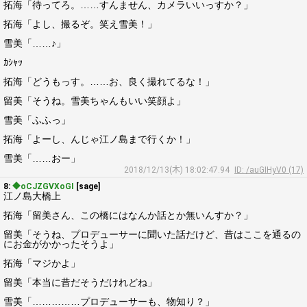
拓海「待ってろ。……すんません、カメラいいっすか？」
拓海「よし、撮るぞ。笑え雪美！」
雪美「……♪」
ｶｼｬｯ
拓海「どうもっす。……お、良く撮れてるな！」
留美「そうね。雪美ちゃんもいい笑顔よ」
雪美「ふふっ」
拓海「よーし、んじゃ江ノ島まで行くか！」
雪美「……おー」
2018/12/13(木) 18:02:47.94
ID: /auGIHyV0 (17)
8:
◆oCJZGVXoGI
[sage]
江ノ島大橋上
拓海「留美さん、この橋にはなんか話とか無いんすか？」
留美「そうね、プロデューサーに聞いた話だけど、昔はここを通るの
にお金がかかったそうよ」
拓海「マジかよ」
留美「本当に昔だそうだけれどね」
雪美「……………プロデューサーも、物知り？」