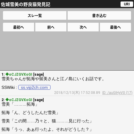
佐城雪美の野良猫発見記
URI
スレ一覧
書き込む
最初へ
前へ
次へ
最後へ
1:
◆oCJZGVXoGI
[sage]
雪美ちゃんが拓海や留美さんと江ノ島にいくお話です。
SSWiki :
ss.vip2ch.com
2018/12/13(木) 17:52:08.89
ID: /auGIHyV0 (17)
2:
◆oCJZGVXoGI
[sage]
雪美「………拓海」
拓海「ん、どうしたんだ雪美」
雪美「この間……乃々と、猫………見に行った」
拓海「うっ、あぁ行ったよ。それがどうした？」