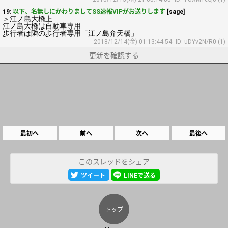
19:
以下、名無しにかわりましてSS速報VIPがお送りします
[sage]
＞江ノ島大橋上
江ノ島大橋は自動車専用
歩行者は隣の歩行者専用「江ノ島弁天橋」
2018/12/14(金) 01:13:44.54
ID: uDYv2N/R0 (1)
更新を確認する
最初へ
前へ
次へ
最後へ
このスレッドをシェア
ツイート
LINEで送る
トップ