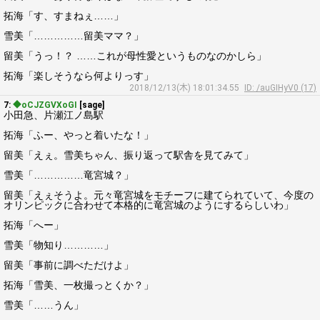
拓海「す、すまねぇ……」
雪美「……………留美ママ？」
留美「うっ！？ ……これが母性愛というものなのかしら」
拓海「楽しそうなら何よりっす」
2018/12/13(木) 18:01:34.55
ID: /auGIHyV0 (17)
7:
◆oCJZGVXoGI
[sage]
小田急、片瀬江ノ島駅
拓海「ふー、やっと着いたな！」
留美「えぇ。雪美ちゃん、振り返って駅舎を見てみて」
雪美「……………竜宮城？」
留美「えぇそうよ。元々竜宮城をモチーフに建てられていて、今度の
オリンピックに合わせて本格的に竜宮城のようにするらしいわ」
拓海「へー」
雪美「物知り…………」
留美「事前に調べただけよ」
拓海「雪美、一枚撮っとくか？」
雪美「……うん」