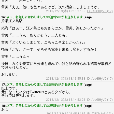
留美「えぇ。他にも色々あるけど、次の機会にしましょうか」
2018/12/13(木) 18:13:27.86
ID: /auGIHyV0 (17)
16:
以下、名無しにかわりましてSS速報VIPがお送りします
[sage]
片瀬江ノ島駅
拓海「はぁー、江ノ島ともおさらばか。雪美、楽しかったか？」
雪美「……うん、ありがとう、二人とも」
留美「どういたしまして。こちらこそ楽しかったわ」
拓海「だな。さーて、そろそろ電車も来るし戻るとするか！」
雪美「……うんっ」
後日、みくや春菜に自分達も連れていけと詰め寄られる拓海が事務所
で見られたとか。
おしまい。
2018/12/13(木) 18:13:55.38
ID: /auGIHyV0 (17)
17:
以下、名無しにかわりましてSS速報VIPがお送りします
[sage]
以上です。
元になったネタはTwitterのとあるタグから。
それでは失礼します。
2018/12/13(木) 18:14:53.26
ID: /auGIHyV0 (17)
18:
以下、名無しにかわりましてSS速報VIPがお送りします
[sage]
おつ
2018/12/13(木) 21:05:14.85
ID: TUXM1eSj0 (1)