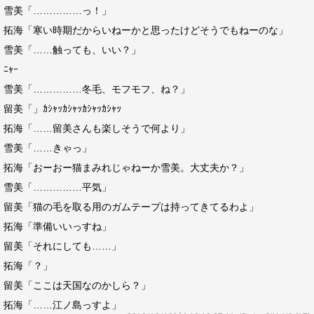
雪美「……………っ！」
拓海「寒い時期だからいねーかと思ったけどそうでもねーのな」
雪美「……触っても、いい？」
ﾆｬｰ
雪美「……………冬毛、モフモフ、ね？」
留美「」ｶｼｬｯｶｼｬｯｶｼｬｯｶｼｬｯ
拓海「……留美さんも楽しそうで何より」
雪美「……きゃっ」
拓海「おーおー猫まみれじゃねーか雪美。大丈夫か？」
雪美「……………平気」
留美「猫の毛を取る用のガムテープは持ってきてるわよ」
拓海「準備いいっすね」
留美「それにしても……」
拓海「？」
留美「ここは天国なのかしら？」
拓海「……江ノ島っすよ」