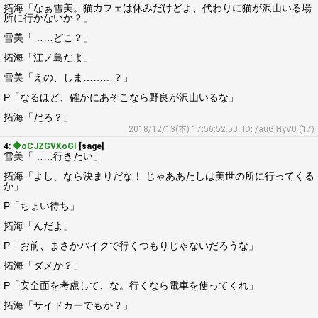
拓海「なぁ雪美。猫カフェは休みだけどよ、代わりに猫が沢山いる場
所に行かないか？」
雪美「……どこ？」
拓海「江ノ島だよ」
雪美「えの、しま………？」
P「なるほど、確かにあそこなら野良が沢山いるな」
拓海「だろ？」
2018/12/13(木) 17:56:52.50
ID: /auGIHyV0 (17)
4:
◆oCJZGVXoGI
[sage]
雪美「……行きたい」
拓海「よし、なら決まりだな！ じゃああたしは美世の所に行ってくる
か」
P「ちょい待ち」
拓海「んだよ」
P「お前、まさかバイクで行くつもりじゃないだろうな」
拓海「ダメか？」
P「安全面を考慮して、な。行くなら電車を使ってくれ」
拓海「サイドカーでもか？」