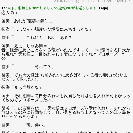
2018/12/13(木) 18:10:37.11
ID: /auGIHyV0 (17)
14:
以下、名無しにかわりましてSS速報VIPがお送りします
[sage]
恋人の丘
留美「あれが“龍恋の鐘”よ」
拓海「……なんか場違いな場所に来ちまったな」
雪美「………これにも、お話…ある？」
留美「えぇ、じゃあ簡単に。
昔、鎌倉に悪いことをする龍がいたんですって。その龍はある日天か
ら現れた天女様に一目惚れをして妻になってくれとプロポーズした
の」
雪美「……………それで？」
留美「でも天女様は“お前みたいに悪さばかりする者の妻にはなりま
せん”って振ったの」
拓海「まぁ当然だな」
留美「それを聞いて自分の行いを反省した龍は心を入れ換えるからっ
て改めてプロポーズしたの」
留美「この言葉を信じて天女様はプロポーズを受け入れた。それから
龍は人々の為に行動をして、命が尽きる時も山となってこの江ノ島を
見守ってるそうよ」
雪美「………龍、偉い」