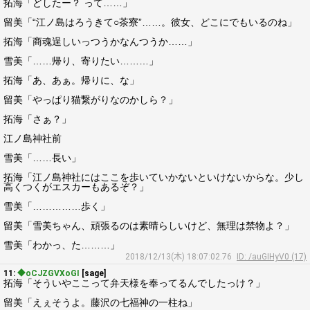
拓海「どしたー？ って……」
留美「“江ノ島はろうきて○茶寮”……。彼女、どこにでもいるのね」
拓海「商魂逞しいっつうかなんつうか……」
雪美「……帰り、寄りたい………」
拓海「あ、あぁ。帰りに、な」
留美「やっぱり猫繋がりなのかしら？」
拓海「さぁ？」
江ノ島神社前
雪美「……長い」
拓海「江ノ島神社にはここを歩いていかないといけないからな。少し
高くつくがエスカーもあるぞ？」
雪美「……………歩く」
留美「雪美ちゃん、頑張るのは素晴らしいけど、無理は禁物よ？」
雪美「わかっ、た………」
2018/12/13(木) 18:07:02.76
ID: /auGIHyV0 (17)
11:
◆oCJZGVXoGI
[sage]
拓海「そういやここって弁天様を奉ってるんでしたっけ？」
留美「えぇそうよ。藤沢の七福神の一柱ね」