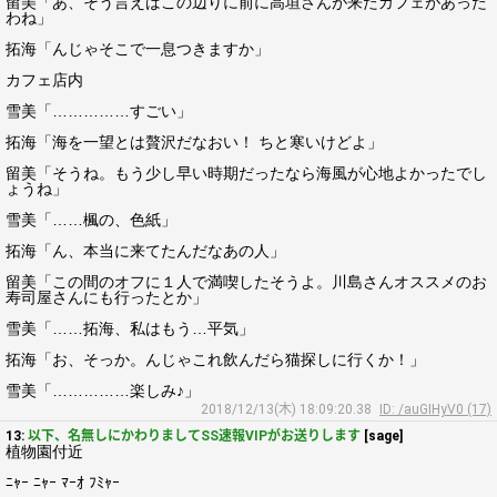
留美「あ、そう言えばこの辺りに前に高垣さんが来たカフェがあった
わね」
拓海「んじゃそこで一息つきますか」
カフェ店内
雪美「……………すごい」
拓海「海を一望とは贅沢だなおい！ ちと寒いけどよ」
留美「そうね。もう少し早い時期だったなら海風が心地よかったでし
ょうね」
雪美「……楓の、色紙」
拓海「ん、本当に来てたんだなあの人」
留美「この間のオフに１人で満喫したそうよ。川島さんオススメのお
寿司屋さんにも行ったとか」
雪美「……拓海、私はもう…平気」
拓海「お、そっか。んじゃこれ飲んだら猫探しに行くか！」
雪美「……………楽しみ♪」
2018/12/13(木) 18:09:20.38
ID: /auGIHyV0 (17)
13:
以下、名無しにかわりましてSS速報VIPがお送りします
[sage]
植物園付近
ﾆｬｰ ﾆｬｰ ﾏｰｵ ﾌﾐｬｰ