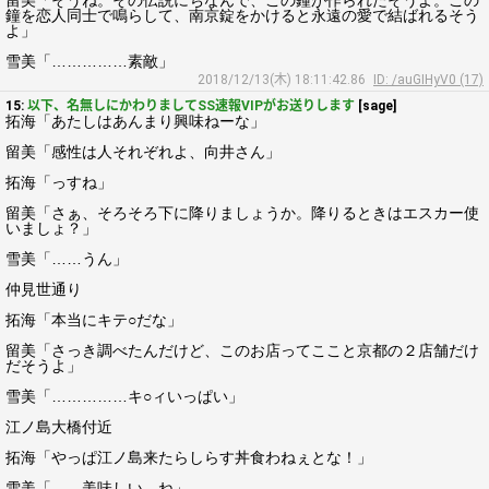
留美「そうね。その伝説にちなんで、この鐘が作られたそうよ。この
鐘を恋人同士で鳴らして、南京錠をかけると永遠の愛で結ばれるそう
よ」
雪美「……………素敵」
2018/12/13(木) 18:11:42.86
ID: /auGIHyV0 (17)
15:
以下、名無しにかわりましてSS速報VIPがお送りします
[sage]
拓海「あたしはあんまり興味ねーな」
留美「感性は人それぞれよ、向井さん」
拓海「っすね」
留美「さぁ、そろそろ下に降りましょうか。降りるときはエスカー使
いましょ？」
雪美「……うん」
仲見世通り
拓海「本当にキテ○だな」
留美「さっき調べたんだけど、このお店ってここと京都の２店舗だけ
だそうよ」
雪美「……………キ○ィいっぱい」
江ノ島大橋付近
拓海「やっぱ江ノ島来たらしらす丼食わねぇとな！」
雪美「……美味しい、ね」