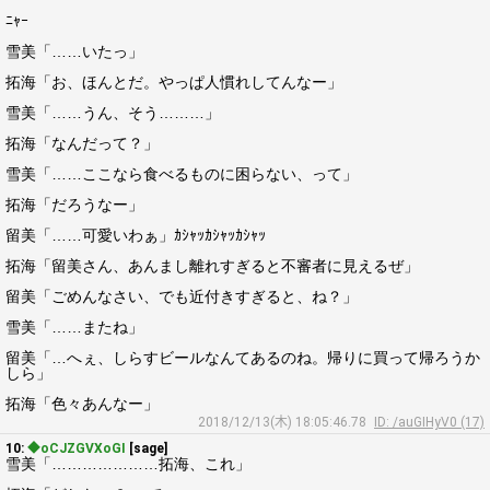
ﾆｬｰ
雪美「……いたっ」
拓海「お、ほんとだ。やっぱ人慣れしてんなー」
雪美「……うん、そう………」
拓海「なんだって？」
雪美「……ここなら食べるものに困らない、って」
拓海「だろうなー」
留美「……可愛いわぁ」ｶｼｬｯｶｼｬｯｶｼｬｯ
拓海「留美さん、あんまし離れすぎると不審者に見えるぜ」
留美「ごめんなさい、でも近付きすぎると、ね？」
雪美「……またね」
留美「…へぇ、しらすビールなんてあるのね。帰りに買って帰ろうか
しら」
拓海「色々あんなー」
2018/12/13(木) 18:05:46.78
ID: /auGIHyV0 (17)
10:
◆oCJZGVXoGI
[sage]
雪美「…………………拓海、これ」