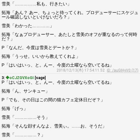
雪美「……………私も、行きたい」
拓海「あん？ あー、ちょっと待ってくれ。プロデューサーにスケジュ
ール確認しないといけないだろ？」
雪美「わかった…………」
拓海「なぁプロデューサー、あたしと雪美のオフが重なるのって何時
だ？」
P「なんだ、今度は雪美とデートか？」
拓海「うっせ。いいから教えてくれよ」
P「はいはいっ、と。んー、今度の土曜なら空いてるね」
2018/12/13(木) 17:54:11.52
ID: /auGIHyV0 (17)
3:
◆oCJZGVXoGI
[sage]
P「はいはいっ、と。んー、今度の土曜なら空いてるね」
拓海「ん、サンキュー」
P「でも、その日はこの間の猫カフェ定休日だぞ？」
拓海「げっ」
雪美「……………そう」
拓海「そんな顔すんなよ、雪美ぃ。……お、そうだ」
雪美「……………？」