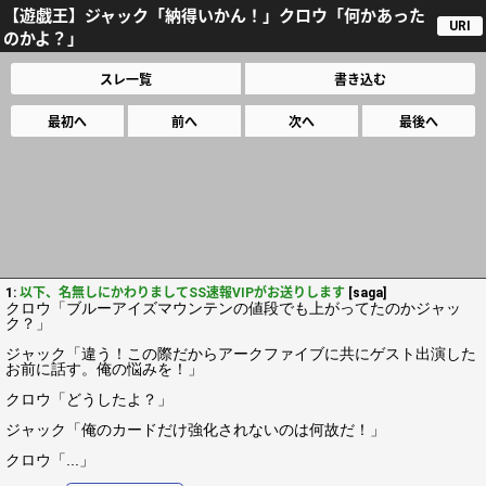
【遊戯王】ジャック「納得いかん！」クロウ「何かあった
URI
のかよ？」
スレ一覧
書き込む
最初へ
前へ
次へ
最後へ
1:
以下、名無しにかわりましてSS速報VIPがお送りします
[saga]
クロウ「ブルーアイズマウンテンの値段でも上がってたのかジャッ
ク？」
ジャック「違う！この際だからアークファイブに共にゲスト出演した
お前に話す。俺の悩みを！」
クロウ「どうしたよ？」
ジャック「俺のカードだけ強化されないのは何故だ！」
クロウ「...」