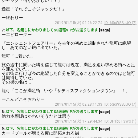
ジャック「何がおかしい！？」
遊星「それでこそジャックだ！」
ー終わりー
2019/01/15(火) 02:26:22.74
ID: 6ScWSSuUO (7)
7:
以下、名無しにかわりましてSS速報VIPがお送りします
[saga]
ーエピローグー
『エンシェントフェアリー』を去年の初めに規制された龍可は絶望
し、あてのない旅に出ていた。
龍可「...着いた」
旅の途中に聞いた噂を信じて龍可は現在、満足を追い求める街へと足
を運んでいた。
その街に行けば今の絶望した自分を変えることができるのではと龍可
は期待していた。
その街の名は...
龍可「ここが満足街...いや『サティスファクションタウン』...！」
ーこんどこそおわりー
2019/01/15(火) 02:28:11.33
ID: 6ScWSSuUO (7)
8:
以下、名無しにかわりましてSS速報VIPがお送りします
[sage]
他力本願鰻はかわいそうだとは思う
2019/01/15(火) 17:29:44.34
ID: DP1b0T3Wo (1)
9:
以下、名無しにかわりましてSS速報VIPがお送りします
[sage]
カードプールが増える度に開拓される街