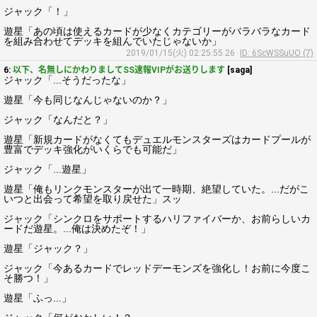
ジャック「！」
遊星「あの頃は使えるカードが少なくカテゴリーがバラバラなカード
を組み合わせてデッキを組んでいたじゃないか」
2019/01/15(火) 02:25:55.26
ID: 6ScWSSuUO (7)
6:
以下、名無しにかわりましてSS速報VIPがお送りします
[saga]
ジャック「...そうだったな」
遊星「今も同じなんじゃないのか？」
ジャック「なんだと？」
遊星「新規カードがなくてもデュエルモンスターズはカードプールが
豊富でデッキ強化がいくらでも可能だ」
ジャック「...遊星」
遊星「俺もリンクモンスターが出て一時期、絶望していた。...だがこ
いつと出会って希望を取り戻せた」スッ
ジャック「シンクロをサポートするハリファイバーか、お前らしいカ
ードだ遊星。...俺は決めたぞ！」
遊星「ジャック？」
ジャック「今あるカードでレッドデーモンズを強化し！お前に今度こ
そ勝つ！」
遊星「ふっ...」