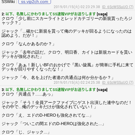
SSWiki :
ss.vip2ch.com
2019/01/15(火) 02:23:29.38
ID: 6ScWSSuUO (7)
2:
以下、名無しにかわりましてSS速報VIPがお送りします
[saga]
クロウ「少し前にスカーライトとレッドカテゴリーの新規貰ったろジ
ャック？」
ジャック「...確かに新規を貰って俺のデッキが回るようになったのは
認めよう。だが！」
クロウ「なんかあるのか？」
ジャック「去年の話だ。クロウ、明日香、カイトは新規カードを貰い
デッキが強化された」
クロウ「あぁ！新しいBFのおかげで『黒い旋風』が簡単に手札に来て
デッキが回りやすくなったな！」
ジャック「今、名を上げた者達の共通点は何か分かるか？」
2019/01/15(火) 02:24:25.38
ID: 6ScWSSuUO (7)
3:
以下、名無しにかわりましてSS速報VIPがお送りします
[saga]
クロウ「共通点？......あっ」
ジャック「そう！全員アークファイブにゲスト出演した連中なのだ！
その中で...俺のデッキだけが強化されていない！」
クロウ「え、エドのD-HEROも強化されてな...」
ジャック「ついこの間エドのD-HEROは強化された...」
クロウ「じ、ジャック...」