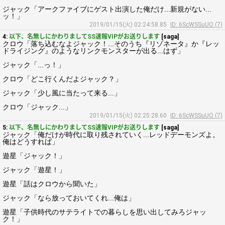
ジャック「アークファイブにゲスト出演した俺だけ...新規がない...
ッ！」
2019/01/15(火) 02:24:58.85
ID: 6ScWSSuUO (7)
4:
以下、名無しにかわりましてSS速報VIPがお送りします
[saga]
クロウ「落ち込むなよジャック！...そのうち『リゾネータ』か『レッ
ドライジング』のようなリンクモンスターが出る...はず」
ジャック「...っ！」
クロウ「どこ行くんだよジャック？」
ジャック「少し風に当たって来る...」
クロウ「ジャック...」
2019/01/15(火) 02:25:28.60
ID: 6ScWSSuUO (7)
5:
以下、名無しにかわりましてSS速報VIPがお送りします
[saga]
ジャック「俺だけが時代に取り残されていく...レッドデーモンズよ。
俺はどうすれば」
遊星「ジャック！」
ジャック「遊星！」
遊星「話はクロウから聞いた」
ジャック「なら放っておいてくれ...俺は」
遊星「子供時代のサテライトでの暮らしを思い出してみろジャッ
ク！」