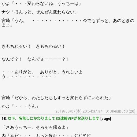
かよ「・・・変わらないね、うっちーは」
ナツ「ほんっと、ぜんぜん変わらない」
宮崎「うん。 ・・・・・・・・・・・・今でもずっと、あのときの
まま」
きもちわるい！ きもちわるい！
なんで？！ なんでぇーーーー？！
・・・ありがと。 ありがと、うれしいよ
う・・・・・・・・・・・・
宮崎「だから、わたしたちもずっと変わらずにいられた」
かよ「・・・うん」
2019/03/07(木) 20:54:37.34
ID: 3KeiuB6d0 (20)
18:
以下、名無しにかわりましてSS速報VIPがお送りします
[sage]
「さあうっちー、そろそろ帰るよ」
内「やだ・・・ もっと飲む・・・」ｸﾞﾋﾞｸﾞﾋﾞ