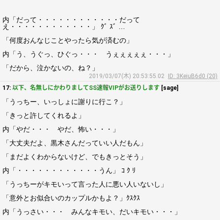
内「だって・・・・・・・・・・・・だって
え・・・・・・・・・・・・」 ｸﾞ ｽﾞ …
「何度おんなじことやったら気が済むの」
内「う、うぐっ、ひぐっ・・・ うぇぇぇぇぇ・・・」
「だから、泣かないの、ね？」
2019/03/07(木) 20:53:55.02
ID: 3KeiuB6d0 (20)
17:
以下、名無しにかわりましてSS速報VIPがお送りします
[sage]
「うっちー、いっしょに謝りに行こ？」
「きっと許してくれるよ」
内「やだ・・・ やだ、怖い・・・」
「大丈夫だよ、黒木さんだっていい人だもん」
「まだよくわからないけど、でもきっとそう」
内「・・・・・・・・・・・・うん」 ｺ ｸ ﾘ
「うっちーがキモいって言った人に悪い人いないし」
「意外とお似合いのカップルかもよ？」ｸｽｸｽ
内「うっさい・・・ みんなキモい、だいキモい・・・」