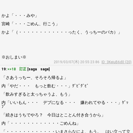
かよ「・・・みや」
宮崎「・・・ごめん、行こう」
かよ「（・・・・・・・・・・・・ったく、うっちーのバカ）」
※おしまい※
2019/03/07(木) 20:55:23.86
ID: 3KeiuB6d0 (20)
19:
>>18 訂正
[saga sage]
「さあうっちー、そろそろ帰るよ」
内「やだ・・・ もっと飲む・・・」ｸﾞﾋﾞｸﾞﾋﾞ
「飲みすぎると太っちゃうよ、もう」
内「いいもん・・・ デブになる・・・ 嫌われてやる・・・」ｹﾞｯ
ﾌﾟ
「続きはうちでやろ？ 今日はとことん付き合うから」
内「・・・・・・・・・・・・ごめんね」
「・・・・・・・・・・・・いまさらなによ、もう。 はい立って立