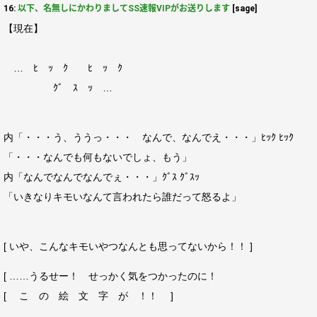
16:
以下、名無しにかわりましてSS速報VIPがお送りします
[sage]
【現在】
… ﾋ ｯ ｸ ﾋ ｯ ｸ
ｸﾞ ｽ ｯ …
内「・・・う、ううっ・・・ なんで、なんでえ・・・」ﾋｯｸ ﾋｯｸ
「・・・なんでも何もないでしょ、もう」
内「なんでなんでなんでぇ・・・」ｸﾞｽ ｸﾞｽｯ
「いきなりキモいなんて言われたら誰だって怒るよ」
[ いや、こんなキモいやつなんとも思ってないから！！ ]
[ ……うるせー！ せっかく気をつかったのに！
[ こ の 絵 文 字 が ！！ ]