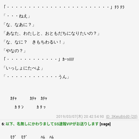
「・・・・・・・・・・・・・・・・・・・・・・・・」ﾁﾗ ﾁﾗ
「・・・ねえ」
「な、なあに？」
「あなた、わたしと、おともだちになりたいの？」
「な、なに？ きもちわるい！」
「やなの？」
「・・・・・・・・・・・・」ｶｰｯ////
「いっしょにたべよ」
「・・・・・・・・・・・・うん」
ｶﾁｬ ｶﾁｬ ｶﾁｬ
ｶ ﾀ ﾝ ｶ ﾀ ｯ
2019/03/07(木) 20:42:54.90
ID: 3KeiuB6d0 (20)
6:
以下、名無しにかわりましてSS速報VIPがお送りします
[sage]
ﾓｸﾞ ﾓｸﾞ ﾊﾑ ﾊﾑ