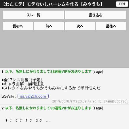
【わたモテ】モテないしハーレムを作る【みやうち】
URI
スレ一覧
書き込む
最初へ
前へ
次へ
最後へ
1:
以下、名無しにかわりましてSS速報VIPがお送りします
[sage]
●全17レス前後（予定）
●キャラ曲解・崩壊注意
●スレタイをみやうちかうちみやにするかで半日悩んだ
SSWiki :
ss.vip2ch.com
2019/03/07(木) 20:39:47.90
ID: 3KeiuB6d0 (20)
2:
以下、名無しにかわりましてSS速報VIPがお送りします
[sage]
ｷｰﾝ ｺｰﾝ ｶｰﾝ ｺｰﾝ …