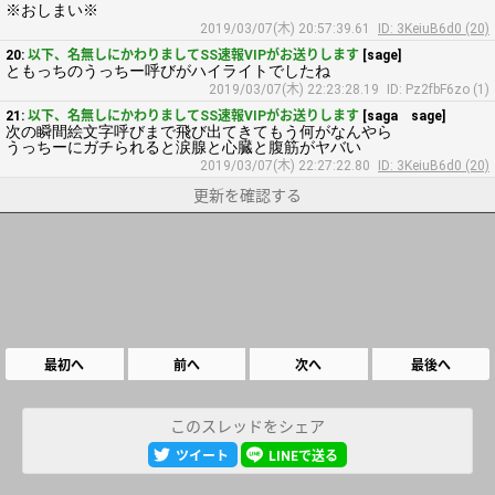
※おしまい※
2019/03/07(木) 20:57:39.61
ID: 3KeiuB6d0 (20)
20:
以下、名無しにかわりましてSS速報VIPがお送りします
[sage]
ともっちのうっちー呼びがハイライトでしたね
2019/03/07(木) 22:23:28.19
ID: Pz2fbF6zo (1)
21:
以下、名無しにかわりましてSS速報VIPがお送りします
[saga sage]
次の瞬間絵文字呼びまで飛び出てきてもう何がなんやら
うっちーにガチられると涙腺と心臓と腹筋がヤバい
2019/03/07(木) 22:27:22.80
ID: 3KeiuB6d0 (20)
更新を確認する
最初へ
前へ
次へ
最後へ
このスレッドをシェア
ツイート
LINEで送る