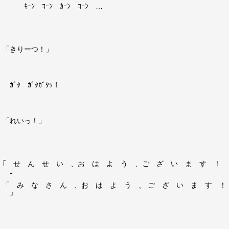
ｷｰﾝ ｺｰﾝ ｶｰﾝ ｺｰﾝ …
「きりーつ！」
ｶﾞﾀ ｶﾞﾀｶﾞﾀｯ！
「れいっ！」
｢ せ ん せ い 、お は よ う 、ご ざ い ま す ！
｣
「 み な さ ん 、お は よ う 、 ご ざ い ま す ！
」