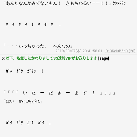
「あんたなんかみてないもん！ きもちわるいーー！！」ﾀﾀﾀﾀﾀｯ
ﾀ ﾀ ﾀ ﾀ ﾀ ﾀ ﾀ ﾀ …
「・・・いっちゃった。 へんなの」
2019/03/07(木) 20:41:58.01
ID: 3KeiuB6d0 (20)
5:
以下、名無しにかわりましてSS速報VIPがお送りします
[sage]
ｶﾞﾀ ｶﾞﾀ ｶﾞﾀｯ ！
「「「「 い た ー だ き ー ま す ！ 」」」」
「はい、めしあがれ」
ｶﾞﾀ ｶﾞﾀ ｶﾞﾀ ｶﾞﾀ …