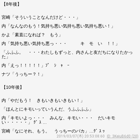
【8年後】
宮崎「そういうことなんだけど・・・」
内「なんなのもう！気持ち悪い気持ち悪い気持ち悪い！」
かよ「素直になれば？ もう」
内「気持ち悪い気持ち悪っ・・・ キ モ い ！！」
「ふふふ。 ・・・わたしもずっと、内さんと友だちになりたかっ
た」
内「えっ！！！！！」ﾌﾟ ｼ ｬ ｰ
ナツ「うっちー？！」
【10年後】
内「やだもう！ きもいきもいきもい！」
「ほんとにキモいっていうんだ、うふふふふ」
内「キモいよっ・・・ みんな、キモい・・・ だいキモ
い・・・・・」 ｸﾞ ｽ …
宮崎「なにそれ、もう。 うっちーのバカ」…ｸﾞ ｽ ｯ
2019/03/07(木) 20:53:08.60
ID: 3KeiuB6d0 (20)