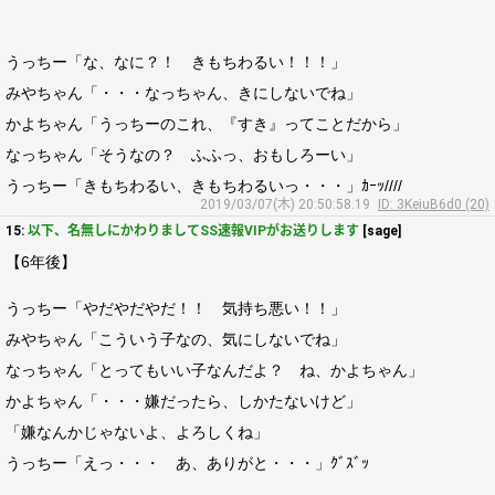
うっちー「な、なに？！ きもちわるい！！！」
みやちゃん「・・・なっちゃん、きにしないでね」
かよちゃん「うっちーのこれ、『すき』ってことだから」
なっちゃん「そうなの？ ふふっ、おもしろーい」
うっちー「きもちわるい、きもちわるいっ・・・」ｶｰｯ////
2019/03/07(木) 20:50:58.19
ID: 3KeiuB6d0 (20)
15:
以下、名無しにかわりましてSS速報VIPがお送りします
[sage]
【6年後】
うっちー「やだやだやだ！！ 気持ち悪い！！」
みやちゃん「こういう子なの、気にしないでね」
なっちゃん「とってもいい子なんだよ？ ね、かよちゃん」
かよちゃん「・・・嫌だったら、しかたないけど」
「嫌なんかじゃないよ、よろしくね」
うっちー「えっ・・・ あ、ありがと・・・」ｸﾞｽﾞｯ