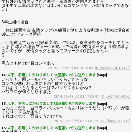
学校外の友情タッグだと海堂一軍恩恵が適用されません
(3年生で二軍の球太などは出かけるコマンドでしか友情タッグできな
い)
3年生組の場合
一緒に練習する(友情タッグ)※練習と似たような判定＋(球太の場合)8
0以上でフォーク習得
〇〇を教えてもらう(好感度8以上で出現。得意分野をコーチしてもら
います 球太の場合フォーク60以上で習得)※友情タッグより習得率は
高いですが、友情タッグと違ってフォークの判定しかない
()
両方とも体力消費コンマあり
2019/03/23(土) 03:16:15.83
ID: wWXMSQD1O (13)
14:
以下、名無しにかわりましてSS速報VIPがお送りします
[sage]
いっても、同レベルかちょい下くらいだろうな
コンマが悪ければ更に下の可能性もあるけど
これより上となるとやっぱスパクリくらいかね？
パワプロが強くなりすぎた
2019/03/23(土) 03:17:05.97
ID: pyN4QObF0 (6)
15:
以下、名無しにかわりましてSS速報VIPがお送りします
[sage]
このままだと、吾郎ライバルルートもあり得そうだな（パワプロが強
くなりすぎるが条件）
それはそれで、面白そうだけどw
2019/03/23(土) 03:24:03.20
ID: Fknvx8MnO (3)
16:
以下、名無しにかわりましてSS速報VIPがお送りします
[saga]