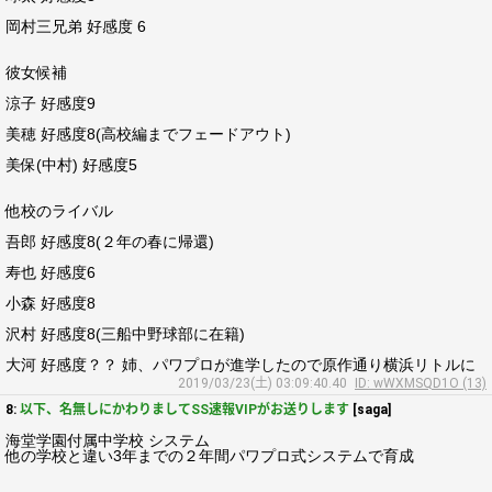
岡村三兄弟 好感度 6
彼女候補
涼子 好感度9
美穂 好感度8(高校編までフェードアウト)
美保(中村) 好感度5
他校のライバル
吾郎 好感度8(２年の春に帰還)
寿也 好感度6
小森 好感度8
沢村 好感度8(三船中野球部に在籍)
大河 好感度？？ 姉、パワプロが進学したので原作通り横浜リトルに
2019/03/23(土) 03:09:40.40
ID: wWXMSQD1O (13)
8:
以下、名無しにかわりましてSS速報VIPがお送りします
[saga]
海堂学園付属中学校 システム
他の学校と違い3年までの２年間パワプロ式システムで育成