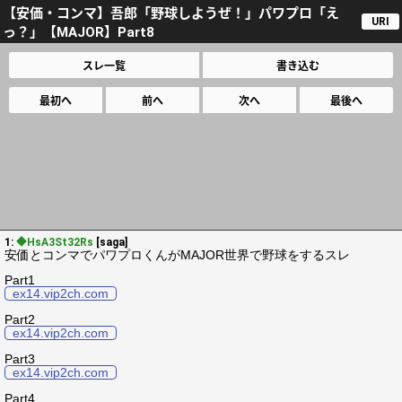
【安価・コンマ】吾郎「野球しようぜ！」パワプロ「え
URI
っ？」【MAJOR】Part8
スレ一覧
書き込む
最初へ
前へ
次へ
最後へ
1:
◆HsA3St32Rs
[saga]
安価とコンマでパワプロくんがMAJOR世界で野球をするスレ
Part1
ex14.vip2ch.com
Part2
ex14.vip2ch.com
Part3
ex14.vip2ch.com
Part4