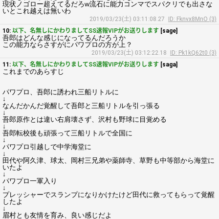
現状ノゴロー超えてるだろw流石に能力コンマでスパクリでも出さな
いとこれ越えは無いわ
2019/03/23(土) 03:11:08.27
ID: Fknvx8MnO (3)
10:
以下、名無しにかわりましてSS速報VIPがお送りします
[sage]
吾郎はどんな感じになってるんだろうか
この能力ならさすがにパワプロの方が上？
2019/03/23(土) 03:12:22.18
ID: Pk1kQ62t0 (3)
11:
以下、名無しにかわりましてSS速報VIPがお送りします
[saga]
これまでのあらすじ
パワプロ、吾郎に誘われ三船リトルに
↓
なんだかんだ覚醒して吾郎と三船リトルを引っ張る
↓
吾郎原作とは違い右肩壊さず、沢村も野球に目覚める
↓
吾郎転校後も頑張って三船リトルで全国に
↓
パワプロ引越しで中学海堂に
↓
田代や阿久津、球太、岡村三兄弟や薬師寺、草野も中等部から海堂に
いたよ
↓
パワプロ一軍入り
↓
プレッシャーでスランプになりかけたけど田代に救ってもらって覚醒
したよ
↓
眉村とも友情を育み、良い感じだよ