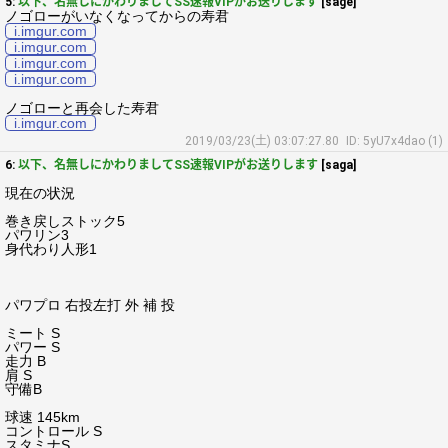
5:
以下、名無しにかわりましてSS速報VIPがお送りします
[sage]
ノゴローがいなくなってからの寿君
i.imgur.com
i.imgur.com
i.imgur.com
i.imgur.com
ノゴローと再会した寿君
i.imgur.com
2019/03/23(土) 03:07:27.80
ID: 5yU7x4dao (1)
6:
以下、名無しにかわりましてSS速報VIPがお送りします
[saga]
現在の状況
巻き戻しストック5
パワリン3
身代わり人形1
パワプロ 右投左打 外 補 投
ミート S
パワー S
走力 B
肩 S
守備B
球速 145km
コントロール S
スタミナS