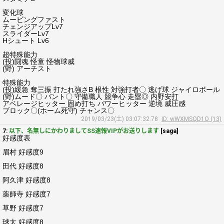
変化球
ムービングファスト
チェンジアップLv7
スライダーLv7
Hシュート Lv6
超特殊能力
(投)闘魂 怪童 怪物球威
(野) アーチスト
特殊能力
(投)緩急 奪三振 打たれ強さB 根性 対強打者〇 逃げ球 ジャイロボール
(野)ムード〇 バント〇 守備職人 競争心 走塁◎ 内野安打
アベレージヒッター 固め打ち パワーヒッター 逆境 威圧感
ブロック〇(ホーム死守) チャンス〇
2019/03/23(土) 03:07:32.78
ID: wWXMSQD1O (13)
7:
以下、名無しにかわりましてSS速報VIPがお送りします
[saga]
好感度表
眉村 好感度9
田代 好感度8
阿久津 好感度8
薬師寺 好感度7
草野 好感度7
球太 好感度8