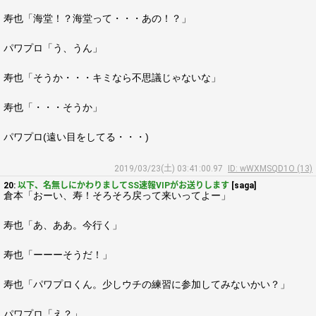
寿也「海堂！？海堂って・・・あの！？」
パワプロ「う、うん」
寿也「そうか・・・キミなら不思議じゃないな」
寿也「・・・そうか」
パワプロ(遠い目をしてる・・・)
2019/03/23(土) 03:41:00.97
ID: wWXMSQD1O (13)
20:
以下、名無しにかわりましてSS速報VIPがお送りします
[saga]
倉本「おーい、寿！そろそろ戻って来いってよー」
寿也「あ、ああ。今行く」
寿也「ーーーそうだ！」
寿也「パワプロくん。少しウチの練習に参加してみないかい？」
パワプロ「え？」