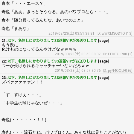
倉本「・・・エース？」
寿也「ああ。きっとそうなる。あのパワプロなら・・・」
倉本「随分買ってるんだな、あいつのこと」
寿也「まあな」
2019/03/23(土) 03:51:39.81
ID: wWXMSQD1O (13)
21:
以下、名無しにかわりましてSS速報VIPがお送りします
[sage]
もう既に
化けものになってるんやけどなｗｗｗｗ
2019/03/23(土) 03:53:08.37
ID: EFDP7JR80 (1)
22:
以下、名無しにかわりましてSS速報VIPがお送りします
[sage]
つーか受けられるキャッチャーいないだろｗｗ
2019/03/23(土) 03:57:30.76
ID: pyN4QObF0 (6)
23:
以下、名無しにかわりましてSS速報VIPがお送りします
[saga]
ズバァァァァァン！！
「す、すげぇ・・・」
「中学生の球じゃないぜ・・・」
寿也(・・・・・・！！)
寿也(・・・流石だね、パワプロくん。あんな球は見たことがない)