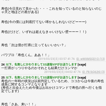
寿也(今日見れて良かった・・・これを知っているのと知らないのじ
ゃ天と地ほどの差がある)
寿也(今の僕には到底打てない球かもしれないけどーーー)
寿也(だけど、いずれは超えなきゃいけない壁ーーー！！)
寿也「次は僕が打席に立ってもいいかい？」
パワプロ「寿也くん。ああ！！」
2019/03/23(土) 03:57:41.76
ID: wWXMSQD1O (13)
24:
以下、名無しにかわりましてSS速報VIPがお送りします
[sage]
一打席がっつりやるのかそれとも結果だけコンマか
2019/03/23(土) 04:02:47.76
ID: Pk1kQ62t0 (3)
25:
以下、名無しにかわりましてSS速報VIPがお送りします
[saga]
寿也の一年時の状況は以前判定しているため、ココからは今後の寿也
成長に関するコンマとなります
(寿也と出会えたため今後はお出かけコマンドで寿也の所へ行くを指
定でします)
寿也「さあ、来い！！」