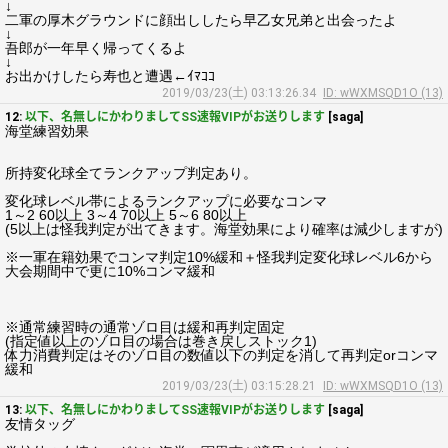
↓
二軍の厚木グラウンドに顔出ししたら早乙女兄弟と出会ったよ
↓
吾郎が一年早く帰ってくるよ
↓
お出かけしたら寿也と遭遇←ｲﾏｺｺ
2019/03/23(土) 03:13:26.34
ID: wWXMSQD1O (13)
12:
以下、名無しにかわりましてSS速報VIPがお送りします
[saga]
海堂練習効果
所持変化球全てランクアップ判定あり。
変化球レベル帯によるランクアップに必要なコンマ
1～2 60以上 3～4 70以上 5～6 80以上
(5以上は怪我判定が出てきます。海堂効果により確率は減少しますが)
※一軍在籍効果でコンマ判定10%緩和＋怪我判定変化球レベル6から
大会期間中で更に10%コンマ緩和
※通常練習時の通常ゾロ目は緩和再判定固定
(指定値以上のゾロ目の場合は巻き戻しストック1)
体力消費判定はそのゾロ目の数値以下の判定を消して再判定orコンマ
緩和
2019/03/23(土) 03:15:28.21
ID: wWXMSQD1O (13)
13:
以下、名無しにかわりましてSS速報VIPがお送りします
[saga]
友情タッグ