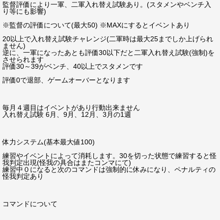
監督評価により一軍、二軍入れ替え試験あり。(スタメンやベンチ入
り等にも影響)
※監督の評価について(最大50) ※MAXにするとイベントあり
20以上で入れ替え試験チャレンジ(二軍時は最大25までしか上げられ
ません)
逆に、一軍になったあとも評価30以下だと二軍入れ替え試験(強制)を
させられます
評価30～39がベンチ、40以上でスタメンです
評価0で退部、ゲームオーバーとなります
毎月４週目はイベントがあり行動出来ません
入れ替え試験 6月、9月、12月、3月の1週
体力システム(基本最大値100)
練習やイベントによって消耗します。30を切った状態で練習すると怪
我判定出現(怪我の具合はまたコンマにて)
練習中０になると次のコマンドは強制的に休みになり、ペナルティの
怪我判定あり
コマンドについて