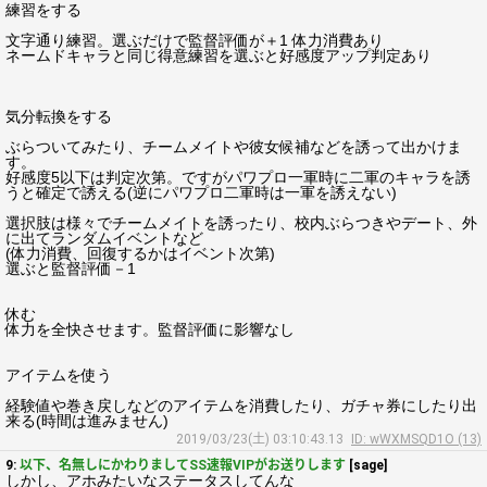
練習をする
文字通り練習。選ぶだけで監督評価が＋1 体力消費あり
ネームドキャラと同じ得意練習を選ぶと好感度アップ判定あり
気分転換をする
ぶらついてみたり、チームメイトや彼女候補などを誘って出かけま
す。
好感度5以下は判定次第。ですがパワプロ一軍時に二軍のキャラを誘
うと確定で誘える(逆にパワプロ二軍時は一軍を誘えない)
選択肢は様々でチームメイトを誘ったり、校内ぶらつきやデート、外
に出てランダムイベントなど
(体力消費、回復するかはイベント次第)
選ぶと監督評価－1
休む
体力を全快させます。監督評価に影響なし
アイテムを使う
経験値や巻き戻しなどのアイテムを消費したり、ガチャ券にしたり出
来る(時間は進みません)
2019/03/23(土) 03:10:43.13
ID: wWXMSQD1O (13)
9:
以下、名無しにかわりましてSS速報VIPがお送りします
[sage]
しかし、アホみたいなステータスしてんな