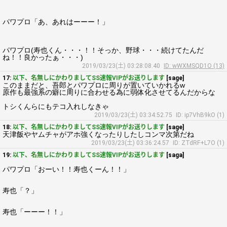
パワプロ「あ、あれはーーー！」
パワプロ(寿也くん・・・！！そっか、野球・・・続けてたんだ
ね！！良かったぁ・・・)
2019/03/23(土) 03:28:08.40
ID: wWXMSQD1O (13)
17:
以下、名無しにかわりましてSS速報VIPがお送りします
[sage]
このままだと、吾郎とパワプロに周りが置いていかれるw
原作も最強系の癖に周りに合わせる為に弱体化させてるんだからな
トシくんらにもテコ入れしなきゃ
2019/03/23(土) 03:34:52.75
ID: ip7VhB9kO (1)
18:
以下、名無しにかわりましてSS速報VIPがお送りします
[sage]
天津飯やヤムチャがアホ強くなったりしたしコンマ次第だね
2019/03/23(土) 03:36:24.57
ID: ZTdRF+L7O (1)
19:
以下、名無しにかわりましてSS速報VIPがお送りします
[saga]
パワプロ「おーい！！寿也くーん！！」
寿也「？」
寿也「ーーー！！」