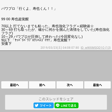
パワプロ「行くよ、寿也くん！！」
99 00 寿也超覚醒
70以上 打てないまでも粘った。寿也強化フラグ＋経験値☆
30～69 打ち取ったが、確かに何かを掴んだ表情をしていた(寿也強化
フラグ)
10～29 パワプロが圧倒して終わった(今回変化なし)
9以下 「ﾔｯﾊﾟﾘﾊﾟﾜﾌﾟﾛｸﾝﾊｽｺﾞｲﾔ!!」寿也覚醒？
安価下
2019/03/23(土) 04:08:07.80
ID: wWXMSQD1O (13)
最初へ
前へ
次へ
最後へ
このスレッドをシェア
ツイート
LINEで送る