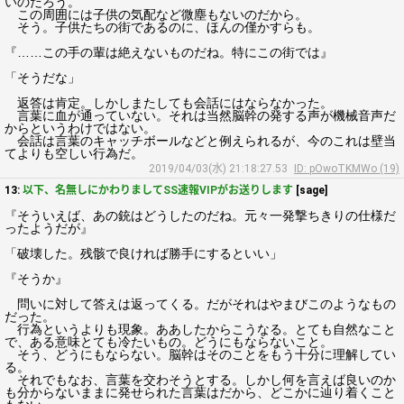
いのだろう。
この周囲には子供の気配など微塵もないのだから。
そう。子供たちの街であるのに、ほんの僅かすらも。
『……この手の輩は絶えないものだね。特にこの街では』
「そうだな」
返答は肯定。しかしまたしても会話にはならなかった。
言葉に血が通っていない。それは当然脳幹の発する声が機械音声だ
からというわけではない。
会話は言葉のキャッチボールなどと例えられるが、今のこれは壁当
てよりも空しい行為だ。
2019/04/03(水) 21:18:27.53
ID: pOwoTKMWo (19)
13:
以下、名無しにかわりましてSS速報VIPがお送りします
[sage]
『そういえば、あの銃はどうしたのだね。元々一発撃ちきりの仕様だ
ったようだが』
「破壊した。残骸で良ければ勝手にするといい」
『そうか』
問いに対して答えは返ってくる。だがそれはやまびこのようなもの
だった。
行為というよりも現象。ああしたからこうなる。とても自然なこと
で、ある意味とても冷たいもの。どうにもならないこと。
そう、どうにもならない。脳幹はそのことをもう十分に理解してい
る。
それでもなお、言葉を交わそうとする。しかし何を言えば良いのか
も分からないままに発せられた言葉はだから、どこかに辿り着くこと