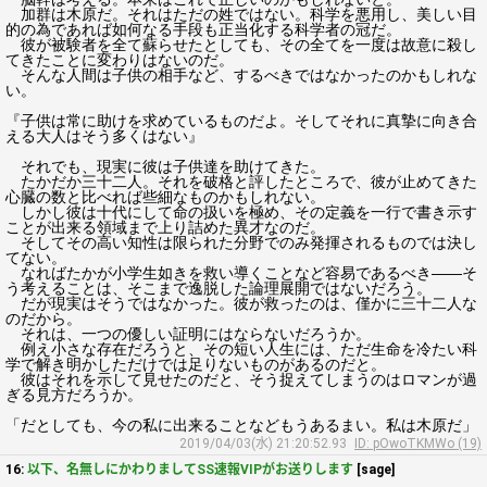
加群は木原だ。それはただの姓ではない。科学を悪用し、美しい目
的の為であれば如何なる手段も正当化する科学者の冠だ。
彼が被験者を全て蘇らせたとしても、その全てを一度は故意に殺し
てきたことに変わりはないのだ。
そんな人間は子供の相手など、するべきではなかったのかもしれな
い。
『子供は常に助けを求めているものだよ。そしてそれに真摯に向き合
える大人はそう多くはない』
それでも、現実に彼は子供達を助けてきた。
たかだか三十二人。それを破格と評したところで、彼が止めてきた
心臓の数と比べれば些細なものかもしれない。
しかし彼は十代にして命の扱いを極め、その定義を一行で書き示す
ことが出来る領域まで上り詰めた異才なのだ。
そしてその高い知性は限られた分野でのみ発揮されるものでは決し
てない。
なればたかが小学生如きを救い導くことなど容易であるべき――そ
う考えることは、そこまで逸脱した論理展開ではないだろう。
だが現実はそうではなかった。彼が救ったのは、僅かに三十二人な
のだから。
それは、一つの優しい証明にはならないだろうか。
例え小さな存在だろうと、その短い人生には、ただ生命を冷たい科
学で解き明かしただけでは足りないものがあるのだと。
彼はそれを示して見せたのだと、そう捉えてしまうのはロマンが過
ぎる見方だろうか。
「だとしても、今の私に出来ることなどもうあるまい。私は木原だ」
2019/04/03(水) 21:20:52.93
ID: pOwoTKMWo (19)
16:
以下、名無しにかわりましてSS速報VIPがお送りします
[sage]