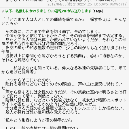
2019/04/03(水) 21:02:51.25
ID: pOwoTKMWo (19)
3:
以下、名無しにかわりましてSS速報VIPがお送りします
[sage]
「『どこまで人は人としての価値を保てるか』 探す答えは、そんな
ところか」
その為に、ここまで生命を切り崩す。歪めてしまう。
価値があると信じているからこそ、その価値を極限まで否定する。
見たところ人間は死体しか使われていないようだが、それもこの部
屋の主の心性を鑑みれば時間の問題だろう。
夜空の星かの如き無数の照明で、少しの暗がりもなく塗り潰された
部屋。
必要以上に暗闇から遠ざかろうとする指向は、恐れに過敏なのか、
それとも鈍感なのか。
「……私はあなたを知っている。偉大なる私達の先駆者にして、果て
から逃げた臆病者」
いつからそこにいたのか。
隠れる場所などないはずのその部屋に、声の主は唐突に現れてい
た。
声から察するには女性のようだが、その風貌は室内の明るさとは打
って変わって暗く、判然としない。
陰気な見た目、などという比喩ではなく、彼女だけ暗闇のスポット
ライトが当たっているかのように不自然に暗いのだ。
十分過ぎる光源のある部屋で直視してもシルエットしか掴めない。
一般人が見れば酷い違和感を覚えるだろう。
「私をどう形容しようが君の勝手だが」
しかし、彼の表情には一切の疑問はない。