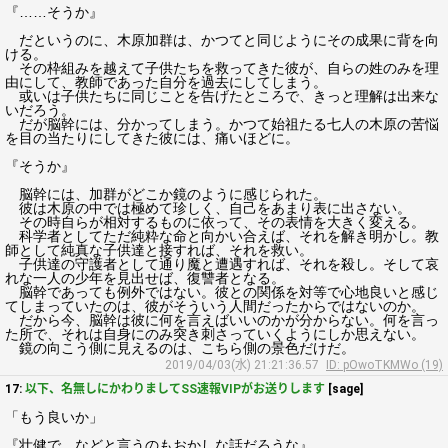
『……そうか』
だというのに、木原加群は、かつてと同じようにその成果に背を向
ける。
その枠組みを越えて子供たちを救ってきた彼が、自らの姓のみを理
由にして、教師であった自分を過去にしてしまう。
或いは子供たちに同じことを告げたところで、きっと理解は出来な
いだろう。
だが脳幹には、分かってしまう。かつて始祖たる七人の木原の苦悩
を目の当たりにしてきた彼には、痛いほどに。
『そうか』
脳幹には、加群がどこか鏡のように感じられた。
彼は木原の中では極めて珍しく、自己をあまり表に出さない。
その時自らが相対するものに依って、その表情を大きく変える。
科学者としてただ純粋な命と向かい合えば、それを解き明かし。教
師として純真な子供達と接すれば、それを救い。
子供達の守護者として通り魔と遭遇すれば、それを殺し。そして哀
れな一人の少年を見出せば、復讐者となる。
脳幹であっても例外ではない。彼との関係を対等で心地良いと感じ
てしまっていたのは、彼がそういう人間だったからではないのか。
だから今、脳幹は彼に何を言えばいいのかが分からない。何を言っ
た所で、それは自身にのみ突き刺さっていくようにしか思えない。
鏡の向こう側に見えるのは、こちら側の景色だけだ。
2019/04/03(水) 21:21:36.57
ID: pOwoTKMWo (19)
17:
以下、名無しにかわりましてSS速報VIPがお送りします
[sage]
「もう良いか」
『壮健で、などと言うのもおかしな話だろうな』