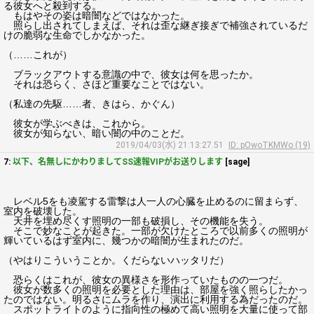
る彼女へと殺到する。
もはやその姿は暗闇などではなかった。
照らし出されてしまえば、それは歪な継ぎ接ぎで補強されているだ
けの脆弱な生命でしかなかった。
（……これが）
ブラックアウトする意識の中で、彼女は何を思ったか。
それは恐らく、さほど重要なことではない。
（私達の先駆……者、きはら、かぐん）
彼女が学ぶべきは、これから。
彼女が知らない、暗い闇の中のことだ。
2019/04/03(水) 21:13:27.51
ID: pOwoTKMWo (19)
7:
以下、名無しにかわりましてSS速報VIPがお送りします
[sage]
レベル5をも凌駕する雷撃は人一人の心臓を止めるのに留まらず、
室内を破壊した。
天井を埋め尽くす照明の一部も破損し、その機能を失う。
そこで妙なことが起きた。一部が欠けたところで以前多くの照明が
輝いているはず室内に、幾つかの暗闇が生まれたのだ。
（やはりこういうことか。くだらないハッタリだ）
恐らくはこれが、彼女の異様さを形作っていたものの一つだ。
彼女が数多くの照明を必要とした理由は、部屋を強く照らしたかっ
たのではない。明るさにムラを作り、演出に利用する為だったのだ。
スポットライトのように指向性の極めて高い照明を大量に使って部