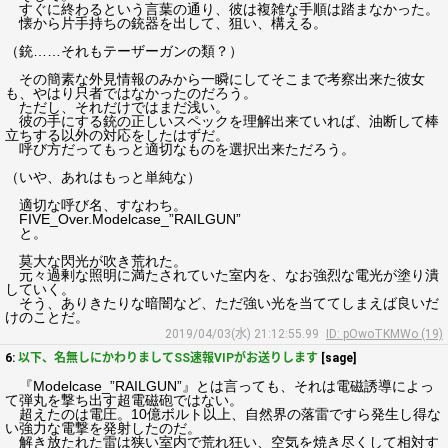
すぐに終わるという言葉の通り、彼は複雑な手順は踏まなかった。
懐から片手持ちの銃器を出して、狙い、構える。
（銃……それもテーザーガンの類？）
その簡素な外見情報のみから一瞬にしてそこまで考察出来た彼女
も、やはり只者ではなかったのだろう。
ただし、それだけではまだ浅い。
彼の手にする銃の正しいスペックを理解出来ていれば、油断して棒
立ちする以外の対応をしたはずだ。
呼び方だってもっと適切なものを選択出来ただろう。
（いや、あれはもっと単純な）
適切な呼び名、すなわち。
FIVE_Over.Modelcase_”RAILGUN”
と。
莫大な閃光が吹き荒れた。
元々過剰な照明に満たされていた室内を、なお強烈な電光が塗り潰
していく。
そう、ありきたりな暗闇など、ただ強い光を当ててしまえば良いだ
けのことだ。
2019/04/03(水) 21:12:55.99
ID: pOwoTKMWo (19)
6:
以下、名無しにかわりましてSS速報VIPがお送りします
[sage]
『Modelcase_”RAILGUN”』とは言っても、それは電磁誘導によっ
て弾丸を撃ち出す超電磁砲ではない。
超えたのは電圧。10億ボルト以上、自然界の落雷ですら発生し得な
い強力な電撃を発射したのだ。
解き放たれた雷は狭い室内で荒れ狂い、空気を焼き尽くして相対す