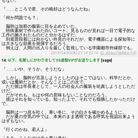
もない。
『……ところで君、その格好はどうなんだね』
「何か問題でも？」
脳幹は加群の服装に目を止めていた。
特殊素材で作られた白いコート。見るものが見れば一目で電子的な
工作の施されたものだと分かるはずだ。
到底普段着には向かない外見のそれだが、電子機器による探知等に
は大きなな効果を発揮するだろう。
例えば、人間の出入りを厳しく監視している学園都市外縁部でも。
2019/04/03(水) 21:19:22.10
ID: pOwoTKMWo (19)
14:
以下、名無しにかわりましてSS速報VIPがお送りします
[sage]
『……いや、そうか。そうだな』
しかし、脳幹が言及しようとしたのはそこではない。科学だとか、
或いは魔術だとか、そんなことは二の次で。
ただ彼は年長者として、一人の社会人の服装を叱責しようとしただ
けだ。
だがそれも、もはや何の意味もないことなのだろう。
彼はそれを知っている。知った上で、それでも指摘したかっただけ
で。
脳幹は一つ息を吐く。寒い冬に、その白さを確かめるように。
だが夏の空気の中では、本来のまま透明である呼気を視認出来よう
はずもない。
『行くのかね、若人よ』