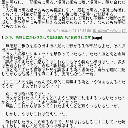
屋を照らし、一部極端に明るい場所と極端に暗い場所を、隣り合わせ
で作る。
人の目は明る過ぎるものも視認し辛い。最初は明るい場所に待機し
ておいて、対象が部屋に入ってきた後に暗い場所へと移動する。
ただそれだけで、明るい部屋に突如として現れた不気味な暗闇の完
成だ。床や壁等にも手を加える必要があるとはいえ、なんともお手軽
なものである。
2019/04/03(水) 21:13:58.56
ID: pOwoTKMWo (19)
8:
以下、名無しにかわりましてSS速報VIPがお送りします
[sage]
無感動に歩みを踏み出す彼の足元に転がる生体部品もまた、その演
出の一部か。
彼女の異様なシルエットを形作っていたもの。ただの血と肉と金属
で出来た鎧のようなもの。
詳細は不明だが、恐らくはこれらにもそう特別な機能はない。多少
は改造されていても、通常の駆動鎧の域を出ないだろう。
血と肉の主たる役割は外見を誇張する為の虚飾だ。自分を暗闇に隠
しながらも他者の目を気にする、臆病な心性の一端。
（ここに人間を誘い込んで効率的に捕獲する為という側面もあるのだ
ろうが……まあそれはもういい）
別に彼は断罪者ではない。
彼女がどれだけの人間をどのような実験に利用するつもりだったの
かということには、大きな興味はなかった。
無論、これから頑張ってくれたまえなどど宣うつもりもないが。
「しかし、やはりこれは使えないな」
倒れ伏した彼女に近寄る途中で、加群はおもむろに手にしていた銃
を手放し、自らの足で踏みつけ破壊する。