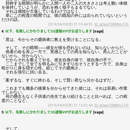
対峙する暗闇が明らかに人間一人や二人の大きさとは考え難い体積
を保持していようが、恐れを抱く様子もまるでない。
それは感情が欠落しているわけではなく。
単にこの程度の暗闇では、彼の既知の外には出られていないという
だけの話。
2019/04/03(水) 21:10:44.55
ID: pOwoTKMWo (19)
4:
以下、名無しにかわりましてSS速報VIPがお送りします
[sage]
「君は、今からその臆病者に教えを受けることになる」
そして、その暗闇――彼女が彼を恐れないのは、知らないからだ。
他者の命を弄ぶ一方で、実感としての死を知らない。死んだことが
ないから、分からない。
だからそれを教えてやる。彼女自身の体で、彼自身の手で。
ここまでして全てを明るみに引きずり出そうとする一方で、自身は
暗がりに身を隠す心性。総じてその臆病さ。
それを強引に拭い去る。
「案ずるな、すぐに終わる。そして賢い君なら分かるはずだ」
これまでも幾多の後輩を分からせてきた彼には、それは容易い作業
でしかない。
何の懸念もなく子供達の先生であり続けることと比べれば、この程
度のことなど。
2019/04/03(水) 21:12:02.44
ID: pOwoTKMWo (19)
5:
以下、名無しにかわりましてSS速報VIPがお送りします
[sage]
そして。