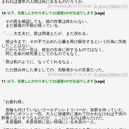
まれれば通常の人間は死に至るものだろうが。
2019/04/03(水) 21:15:54.08
ID: pOwoTKMWo (19)
10:
以下、名無しにかわりましてSS速報VIPがお送りします
[sage]
その死を確認しても、彼の作業は終わらない。
まだ最後の手順が残っている。
「……大丈夫だ。君は間違えたが、まだ戻れる」
彼は今まで、その手で止めた心臓を再び蘇生するという行為に失敗
したことはない。
だからその一言は、彼女の生命に対するものではなく。
同じ生命の研究者としてのものでもなく。
「君は私のように、なってくれるなよ」
ただ踏み外した者としての、先駆者からの言葉だった。
2019/04/03(水) 21:16:22.23
ID: pOwoTKMWo (19)
11:
以下、名無しにかわりましてSS速報VIPがお送りします
[sage]
『お疲れ様』
首輪も付けていないゴールデンレトリバーが、加群を待っていた。
街中にポツンと一匹。大人に保健所に連れて行かれなければ子供の
餌食になりそうなものだが、ここにいるのは彼らだけだ。
木原脳幹。木原加群に近い領域にいる木原の一人。