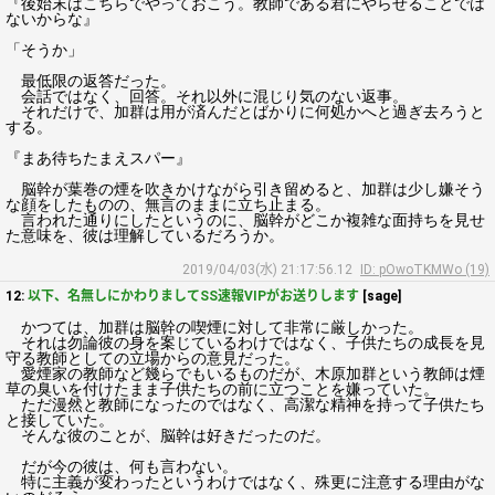
『後始末はこちらでやっておこう。教師である君にやらせることでは
ないからな』
「そうか」
最低限の返答だった。
会話ではなく、回答。それ以外に混じり気のない返事。
それだけで、加群は用が済んだとばかりに何処かへと過ぎ去ろうと
する。
『まあ待ちたまえスパー』
脳幹が葉巻の煙を吹きかけながら引き留めると、加群は少し嫌そう
な顔をしたものの、無言のままに立ち止まる。
言われた通りにしたというのに、脳幹がどこか複雑な面持ちを見せ
た意味を、彼は理解しているだろうか。
2019/04/03(水) 21:17:56.12
ID: pOwoTKMWo (19)
12:
以下、名無しにかわりましてSS速報VIPがお送りします
[sage]
かつては、加群は脳幹の喫煙に対して非常に厳しかった。
それは勿論彼の身を案じているわけではなく、子供たちの成長を見
守る教師としての立場からの意見だった。
愛煙家の教師など幾らでもいるものだが、木原加群という教師は煙
草の臭いを付けたまま子供たちの前に立つことを嫌っていた。
ただ漫然と教師になったのではなく、高潔な精神を持って子供たち
と接していた。
そんな彼のことが、脳幹は好きだったのだ。
だが今の彼は、何も言わない。
特に主義が変わったというわけではなく、殊更に注意する理由がな