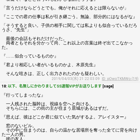
「言うだけならどうとでも。俺がそれに応えるとは限らないが」
『ここでの君の仕事は私が引き継ごう。無論、部分的にはなるがな』
「そうすると良い。子供の相手に関しては私よりも似合っているだろ
うさ、“先生”」
最後の会話もそれだけだった。
両者ともそれを分かって尚、これ以上の言葉は終ぞ出てこなかっ
た。
『……似合っているものか』
『君より相応しい者がいるものかよ、木原先生』
そんな呟きは、正しく出力されたのかも疑わしい。
2019/04/03(水) 21:22:03.09
ID: pOwoTKMWo (19)
18:
以下、名無しにかわりましてSS速報VIPがお送りします
[sage]
『行ってしまったな』
一人残された脳幹は、視線を空へと向ける。
そちらには、この街の主が住まう居城があるはずだ。
『思えば、彼はどこか君に似ていた気がするよ。アレイスター』
窓のないビル。
その中に住まうのは、自らの温かな居場所を奪った全てに背を向け
た一人の男。
彼の友人。