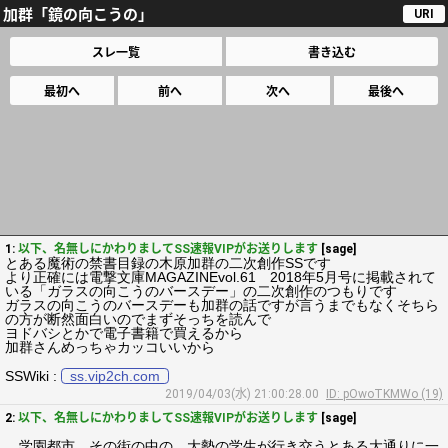
加群「鏡の向こうの」
URI
スレ一覧
書き込む
最初へ
前へ
次へ
最後へ
1:
以下、名無しにかわりましてSS速報VIPがお送りします
[sage]
とある魔術の禁書目録の木原加群の二次創作SSです
より正確には電撃文庫MAGAZINEvol.61 2018年5月号に掲載されて
いる「ガラスの向こうのバースデー」の二次創作のつもりです
ガラスの向こうのバースデーも加群の話ですが言うまでもなくそちら
の方が断然面白いのでまずそっちを読んで
ヨドバシとかで電子書籍で買えるから
加群さんめっちゃカッコいいから
SSWiki :
ss.vip2ch.com
2019/04/03(水) 21:00:28.00
ID: pOwoTKMWo (19)
2:
以下、名無しにかわりましてSS速報VIPがお送りします
[sage]
学園都市。その街の中の、大勢の学生が行き交うとある大通りに一