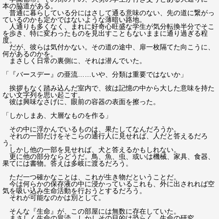
本の脇道がある。
普通に暮らしている分にはさして通る意味のない、先の道に繋がっ
ているのかも定かではないような薄暗い路地。
人通りも多くなく、まれに好奇心旺盛な学生が気分転換半分でそこ
を歩き、特に変わったものを見出すこともないままに通り過ぎる程
度。
だが、彼らは気付かない。その道の途中、扉一枚隔てた向こうに、
何があるのかを。
まさしく日常の裏側に、それは潜んでいた。
「『バースデー』の亜流……いや、分類は重要ではないか」
挨拶もなく踏み込んだ室内で、彼は記憶の中から大した意味を持た
ない文字列を思い起こす。
彼は興味なさげに、眼前の容器の表面を擦った。
「しかしまあ、大層なものを作る」
その中に浮かんでいるものは、果たしてなんだろうか。
それの一部だけをそこらの通行人に見せれば、人だと答えるだろ
う。
しかし他の一部を見せれば、犬と答えるかもしれない。
更に他の部分ならどうだ。鳥、魚、虫、或いは機械、家具、食器、
果てには書物。答えは多岐に渡るだろう。
ただ一つ確かなことは、これが生き物だということだ。
今は何らかの保存液の中に浸かっているこれも、外に出されれば空
気を吸い込み生命活動を行おうとするだろう。
それが可能なのかは別として。
そんな『生命』が、この部屋には無数に存在していた。
まさしく生命の冒涜、しかしその目的は恐らく、生命の研究。