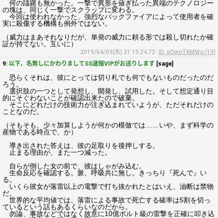
何の躊躇も無かった。一撃で異形を薙ぎ払った異端のテクノロジー
の塊は、同じく一撃でスクラップに変わる。
今回は使われなかった、強烈なバックファイアによって使用者を確
実に殺傷する機構も例外ではない。
（威力はまあそれなりだが、単発の威力に頼る形では殺し切れたか確
証が持てない。互いに）
2019/04/03(水) 21:15:24.72
ID: pOwoTKMWo (19)
9:
以下、名無しにかわりましてSS速報VIPがお送りします
[sage]
恐らくそれは、彼にとっては切り札でも何でもないものだったのだ
ろう。
選択肢の一つとして発想し、開発し、試用した。そして想定通り目
的にそぐわないことが確認出来たので破棄。
そこにどれだけの技術力が注ぎ込まれていようが、ただそれだけの
ことなのだ。
（そもそも、少々加算しようが何かの模倣では……いや、まず科学の
産物である時点で、か）
導き出された答えは、彼の足取りを後押しする。
止まる理由が、また一つ減った。
自らが倒した女の前で、彼はしゃがみ込む。
生命反応を確認する。脈、呼吸共に無し。きっちり『死んで』い
る。
いくら彼女が落雷以上の電撃で打ち抜かれたとはいえ、油断は禁物
だ。
世界的な平均値では、落雷による事故で死亡する確率は5割を切っ
ているという話もあるくらいなのだから。
勿論、事故などではなく故意に10億ボルト級の雷撃を正確に叩き込