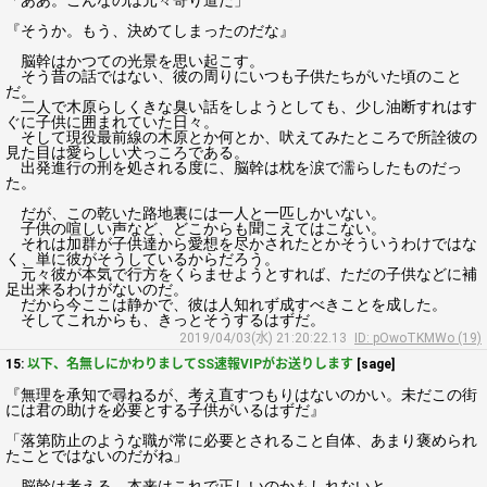
「ああ。こんなのは元々寄り道だ」
『そうか。もう、決めてしまったのだな』
脳幹はかつての光景を思い起こす。
そう昔の話ではない、彼の周りにいつも子供たちがいた頃のこと
だ。
二人で木原らしくきな臭い話をしようとしても、少し油断すれはす
ぐに子供に囲まれていた日々。
そして現役最前線の木原とか何とか、吠えてみたところで所詮彼の
見た目は愛らしい犬っころである。
出発進行の刑を処される度に、脳幹は枕を涙で濡らしたものだっ
た。
だが、この乾いた路地裏には一人と一匹しかいない。
子供の喧しい声など、どこからも聞こえてはこない。
それは加群が子供達から愛想を尽かされたとかそういうわけではな
く、単に彼がそうしているからだろう。
元々彼が本気で行方をくらませようとすれば、ただの子供などに補
足出来るわけがないのだ。
だから今ここは静かで、彼は人知れず成すべきことを成した。
そしてこれからも、きっとそうするはずだ。
2019/04/03(水) 21:20:22.13
ID: pOwoTKMWo (19)
15:
以下、名無しにかわりましてSS速報VIPがお送りします
[sage]
『無理を承知で尋ねるが、考え直すつもりはないのかい。未だこの街
には君の助けを必要とする子供がいるはずだ』
「落第防止のような職が常に必要とされること自体、あまり褒められ
たことではないのだがね」
脳幹は考える。本来はこれで正しいのかもしれないと。