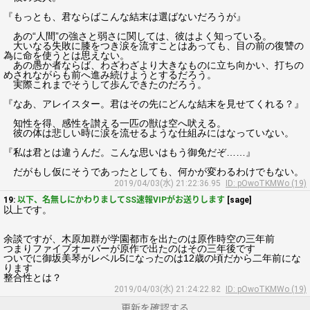
『もっとも、君ならばこんな結末は選ばないだろうが』
あの“人間”の強さと弱さに関しては、彼はよく知っている。
大いなる失敗に膝をつき涙を流すことはあっても、目の前の復讐の
為に命を使うとは思えない。
あの愚か者ならば、わざわざより大きなものに立ち向かい、打ちの
めされながらも前へ進み続けようとするだろう。
実際これまでそうして歩んできたのだろう。
『なあ、アレイスター。君はその先にどんな結末を見せてくれる？』
知性を得、感性を讃える一匹の獣は空へ吠える。
彼の体は悲しい時に涙を流せるような仕組みにはなっていない。
『私は君とは違うんだ。こんな思いはもう御免だぞ……』
だがもし仮にそうであったとしても、何かが変わるわけでもない。
2019/04/03(水) 21:22:36.95
ID: pOwoTKMWo (19)
19:
以下、名無しにかわりましてSS速報VIPがお送りします
[sage]
以上です。
余談ですが、木原加群が学園都市を出たのは原作時空の三年前
つまりファイブオーバーが原作で出たのはその三年後です
ついでに御坂美琴がレベル5になったのは12歳の頃だから二年前にな
ります
整合性とは？
2019/04/03(水) 21:24:22.82
ID: pOwoTKMWo (19)
更新を確認する