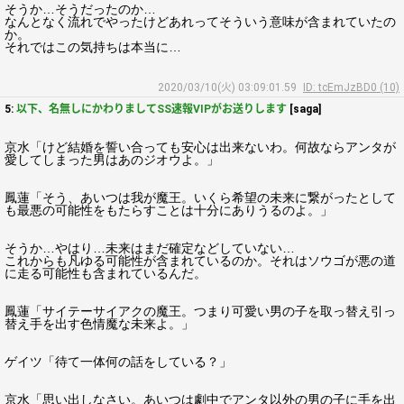
そうか…そうだったのか…
なんとなく流れでやったけどあれってそういう意味が含まれていたの
か。
それではこの気持ちは本当に…
2020/03/10(火) 03:09:01.59
ID: tcEmJzBD0 (10)
5:
以下、名無しにかわりましてSS速報VIPがお送りします
[saga]
京水「けど結婚を誓い合っても安心は出来ないわ。何故ならアンタが
愛してしまった男はあのジオウよ。」
鳳蓮「そう、あいつは我が魔王。いくら希望の未来に繋がったとして
も最悪の可能性をもたらすことは十分にありうるのよ。」
そうか…やはり…未来はまだ確定などしていない…
これからも凡ゆる可能性が含まれているのか。それはソウゴが悪の道
に走る可能性も含まれているんだ。
鳳蓮「サイテーサイアクの魔王。つまり可愛い男の子を取っ替え引っ
替え手を出す色情魔な未来よ。」
ゲイツ「待て一体何の話をしている？」
京水「思い出しなさい。あいつは劇中でアンタ以外の男の子に手を出