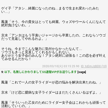
ゲイ子「アタシ…綺麗になったのね…まるで生まれ変わったみた
い…」
鳳蓮「そう、今の貴女はとっても綺麗。ウォズやウールくんになんて
絶対負けないわ。」
京水「アンタはもう芋臭いジャージから卒業したの。これならソウゴ
だって見返してやれるわよ。」
そうね、今までこんな魅力に気付かなかったなんて…
ソウゴもきっと見直してくれるかもしれない。
ありがとう女子会のみんな！アタシ絶対に頑張る！この恋を必ず叶え
てみせるんだから！
2020/03/10(火) 03:15:25.90
ID: tcEmJzBD0 (10)
9:
以下、名無しにかわりましてSS速報VIPがお送りします
[saga]
鳳蓮「これで一人の女子ライダーが恋の悩みを解決出来たわね。」
京水「けど恋に臆病な女子ライダーはまだたくさんいるはずよ。」
鳳蓮「そういった乙女のためにライダー女子会はこれからも頑張って
活動していくの。」