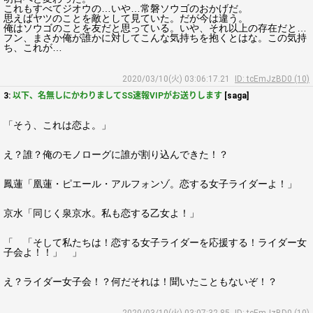
これもすべてジオウの…いや…常磐ソウゴのおかげだ。
思えばヤツのことを敵として見ていた。だが今は違う。
俺はソウゴのことを友だと思っている。いや、それ以上の存在だと…
フン、まさか俺が誰かに対してこんな気持ちを抱くとはな。この気持
ち、これが…
2020/03/10(火) 03:06:17.21
ID: tcEmJzBD0 (10)
3:
以下、名無しにかわりましてSS速報VIPがお送りします
[saga]
「そう、これは恋よ。」
え？誰？俺のモノローグに誰が割り込んできた！？
鳳蓮「凰蓮・ピエール・アルフォンゾ。恋する女子ライダーよ！」
京水「同じく泉京水。私も恋する乙女よ！」
「 「そして私たちは！恋する女子ライダーを応援する！ライダー女
子会よ！！」 」
え？ライダー女子会！？何だそれは！聞いたこともないぞ！？