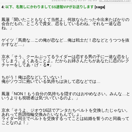
2020/03/10(火) 03:07:32.85
ID: tcEmJzBD0 (10)
4:
以下、名無しにかわりましてSS速報VIPがお送りします
[saga]
鳳蓮「聞いたこともなくて当然よ。何故ならたった今出来たばかりの
会合だもの。ところで貴女、恋をしているわね。それも一途な恋
ね。」
ゲイツ「馬鹿な…この俺が恋など…俺は戦士だ！恋などとうつつを抜
かすなど…」
京水「そう、クールぶってるライダーは恋する男の子に一途な恋をし
てしまう。よくあることよ。だからお姉さんたちがあなたに恋のレク
チャーをしてあ・げ・る♥」
ちがう！俺は恋などしていない！
俺がソウゴに抱いている気持ちは決して恋などでは…
鳳蓮「NON！もう自分の気持ちを隠すのはおやめなさい。みんな…と
いうよりも視聴者は気づいているのよ。」
京水「そうよ、ジオウ16話でアンタたちベルトを交換したじゃない。
あれって所謂指輪交換みたいなもんでしょ。
ライダー同士でベルトを交換するってことは結婚を誓うのと同義って
ことなのよ！」