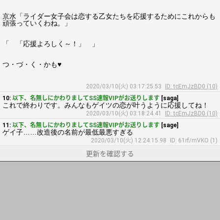
京水「ライダー女子会は恋する乙女たちを応援するためにこれからも
頑張っていくわね。」
「 「応援よろしく～！」 」
つ・づ・く・かも♥
2020/03/10(火) 03:17:25.53
ID: tcEmJzBD0 (10)
10:
以下、名無しにかわりましてSS速報VIPがお送りします
[saga]
これで終わりです。みんなもゲイツの恋が叶うように応援してね！
2020/03/10(火) 03:18:24.41
ID: tcEmJzBD0 (10)
11:
以下、名無しにかわりましてSS速報VIPがお送りします
[sage]
ゲイ子……改造後の名前が最低最悪すぎる
2020/03/10(火) 12:24:15.98
ID: 61rf/mVKO (1)
更新を確認する