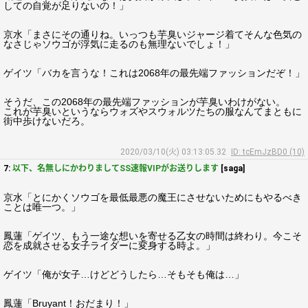
しての自覚が足りないの！」
京水「まさにその通りね。いっつも芋臭いジャージ着てそんな色気の
なさじゃソウゴが浮気に走るのも無理ないでしょ！」
ゲイツ「バカを言うな！これは2068年の最先端ファッションだぞ！」
そうだ、この2068年の最先端ファッションが芋臭いわけがない。
これが芋臭いというならウォズやスウォルツたちの服なんてまともに
街中歩けないだろ。
2020/03/10(火) 03:13:05.32
ID: tcEmJzBD0 (10)
7:
以下、名無しにかわりましてSS速報VIPがお送りします
[saga]
京水「とにかくソウゴを最低最悪の魔王にさせないためにもやるべき
ことは唯一つ。」
鳳蓮「ゲイツ、もう一途な想いを寄せる乙女の時間は終わり。今こそ
恋を成就させる女子ライダーに変身する時よ。」
ゲイツ「俺が女子…けどどうしたら…そもそも俺は…」
鳳蓮「Bruyant！おだまり！」