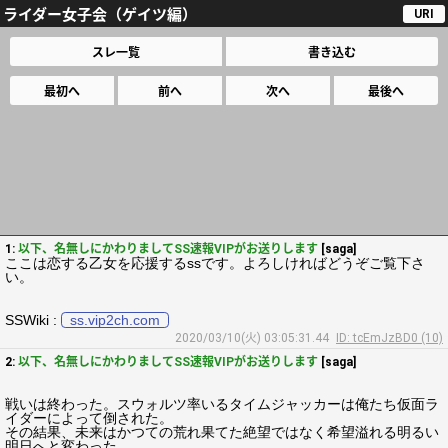
ライダー女子会（ゲイツ編）
URI
スレ一覧
書き込む
最初へ
前へ
次へ
最後へ
1:
以下、名無しにかわりましてSS速報VIPがお送りします
[saga]
ここは恋する乙女を応援するssです。よろしければどうぞご覧下さ
い。
SSWiki :
ss.vip2ch.com
2020/03/10(火) 03:05:31.44
ID: tcEmJzBD0 (10)
2:
以下、名無しにかわりましてSS速報VIPがお送りします
[saga]
戦いは終わった。スウォルツ率いるタイムジャッカーは俺たち仮面ラ
イダーによって倒された。
その結果、未来はかつての荒れ果てた絶望ではなく希望溢れる明るい
明日へと変わった。