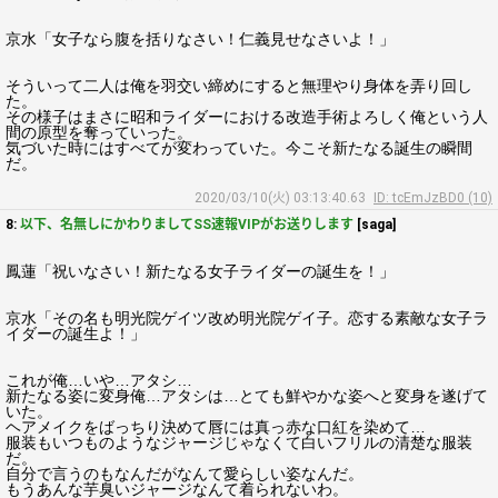
京水「女子なら腹を括りなさい！仁義見せなさいよ！」
そういって二人は俺を羽交い締めにすると無理やり身体を弄り回し
た。
その様子はまさに昭和ライダーにおける改造手術よろしく俺という人
間の原型を奪っていった。
気づいた時にはすべてが変わっていた。今こそ新たなる誕生の瞬間
だ。
2020/03/10(火) 03:13:40.63
ID: tcEmJzBD0 (10)
8:
以下、名無しにかわりましてSS速報VIPがお送りします
[saga]
鳳蓮「祝いなさい！新たなる女子ライダーの誕生を！」
京水「その名も明光院ゲイツ改め明光院ゲイ子。恋する素敵な女子ラ
イダーの誕生よ！」
これが俺…いや…アタシ…
新たなる姿に変身俺…アタシは…とても鮮やかな姿へと変身を遂げて
いた。
ヘアメイクをばっちり決めて唇には真っ赤な口紅を染めて…
服装もいつものようなジャージじゃなくて白いフリルの清楚な服装
だ。
自分で言うのもなんだがなんて愛らしい姿なんだ。
もうあんな芋臭いジャージなんて着られないわ。