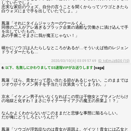
していたでしょ。
忠実な家臣のウォズ、自分の言うことを聞くからってソウゴときたら
白ウォズにまで手を出していたでしょ。」
鳳蓮「それにタイムジャッカーのウールくん。
同僚の二人がアレ過ぎるブラック企業の過酷な労働さに漬け込んで手
を出していたもの。
あの手腕こそまさに我が魔王じゃない！」
確かにソウゴは人たらしなところがあるが…そういえば他のレジェン
ドライダーたちも…
2020/03/10(火) 03:09:57.69
ID: tcEmJzBD0 (10)
6:
以下、名無しにかわりましてSS速報VIPがお送りします
[saga]
鳳蓮「ほら、貴女だって思い当たる節があるじゃない。このままでは
ジオウがイケメン男子を手当たり次第貪ってしまうわ。」
京水「イケメン男子がいなくなればこの世は干物女とブサメンだらけ
の地獄と化すわ！まさにサイテーサイアクの魔王の所業よ！？」
なんかよくわからないがこのままだと悲惨な事態に陥るらしい。
だが俺にどうしろというんだ？
鳳蓮「ソウゴが浮気症なのは貴女が原因よ。ゲイツ！貴女には乙女と