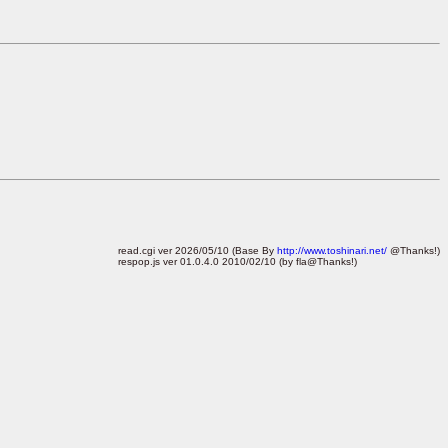
read.cgi ver 2026/05/10 (Base By
http://www.toshinari.net/
@Thanks!)
respop.js ver 01.0.4.0 2010/02/10 (by fla@Thanks!)