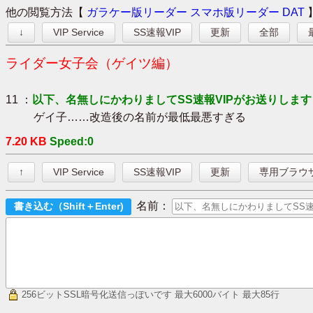
他の閲覧方法【
ガラケー版リーダー
スマホ版リーダー
DAT
↓
VIP Service
SS速報VIP
更新
全部
ライダー女子会（ゲイツ編）
11 ：
以下、名無しにかわりましてSS速報VIPがお送りします
ゲイ子……改造後の名前が最低最悪すぎる
7.20 KB
Speed:0
↑
VIP Service
SS速報VIP
更新
専用ブラウ
名前：
256ビットSSL暗号化送信っぽいです
最大6000バイト 最大85行