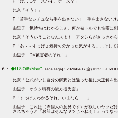
P「け……ケースバイ、ケース？」
比奈「そう！」
P「苦手なシチュなら手を出さない！ 手を出さないけ
由里子「気持ちはわかるじぇ、何か被トルでも性癖に刺
比奈「そういうことなんスよ！ アタシらがさっきから
P「あ～～すっげぇ気持ち分かった気がする……そして
由里子「DV被害者のそれ！」
6 ：
◆U.8lOt6xMsuG
[sage saga]：2020/04/17(金) 01:59:51.68 I
比奈「公式が少し自分の解釈とは違った後に大正解を出
由里子「オタク特有の後方彼氏面」
P「すっげぇわかるそれ、いまなら……」
由里子「これは（※個人の意見です）が欲しいヤツだけ
されちゃうと『お前はそんなヤツじゃねぇ！』ってなっ