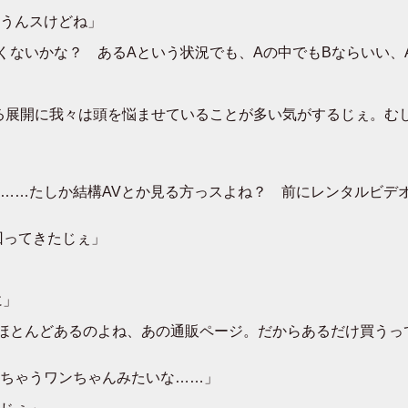
うんスけどね」
くないかな？ あるAという状況でも、Aの中でもBならいい、
る展開に我々は頭を悩ませていることが多い気がするじぇ。む
……たしか結構AVとか見る方っスよね？ 前にレンタルビデオ
回ってきたじぇ」
に」
ほとんどあるのよね、あの通販ページ。だからあるだけ買うっ
ちゃうワンちゃんみたいな……」