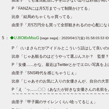
由里子「でも違法配信に手を出さない辺りは好感が高い
P「FANZAには月5万までって制限かけてる」
比奈「結局めちゃくちゃ買ってる」
由里子「月5万円分も買って全部観きれるのか心配にな
5 ：
◆U.8lOt6xMsuG
[sage saga]：2020/04/17(金) 01:58:03.53 I
P「（いまさらだがアイドルとこういう話はして良いの
比奈「じゃあ観るのはどうやって選ぶんスか？ 監督？
P「女優……かな。最近はTwitterとかでエロい写真
由里子「SNS時代を感じちゃうじぇ」
比奈「じゃあそのお気に入りの女優さんが、自分の大苦
P「え゛っ……〇〇（あなたが好きな女優さんの名前を
～～～～～～～～～～～～～～～～～～～～～～～～～
由里子「甲子園のサイレンくらい唸ってるじぇ」