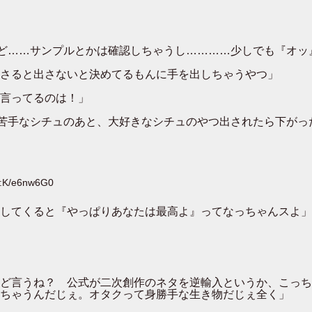
ど……サンプルとかは確認しちゃうし…………少しでも『オッ
さると出さないと決めてるもんに手を出しちゃうやつ」
言ってるのは！」
苦手なシチュのあと、大好きなシチュのやつ出されたら下がっ
D:K/e6nw6G0
してくると『やっぱりあなたは最高よ』ってなっちゃんスよ」
ど言うね？ 公式が二次創作のネタを逆輸入というか、こっち
ちゃうんだじぇ。オタクって身勝手な生き物だじぇ全く」