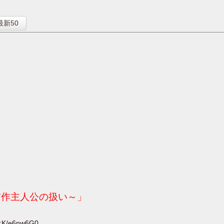
】
最新50
前作主人公の扱い～」
D:K/e6nw6G0