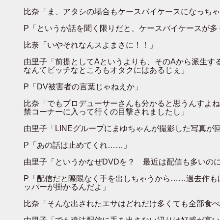
比奈「ま、アタシの場合もケースバイケースになっちゃ
P「というか話を聞く限りだと、ケースバイケースが多
比奈「いやそれなんスよまさに！！」
由里子「前提としてAというよりも、そのAから派生す
なんてビッチなところもオタクにはあるじぇ」
P「DV被害者の言葉じゃねえか」
比奈「でもプロデューサーさんも分かると思うんすよね
禁コーナーに入って行くの目撃されましたし」
由里子「LINEグループにまゆちゃんが撮影した写真が
P「あの話は止めてくれ……」
由里子「というかなぜDVDを？ 最近は配信も多いの
P「配信だと際限なく手を出しちゃうから……過去作も
ッパーが掛かるんだよ」
比奈「そんな出されたエサはどれだけ多くても全部食べ