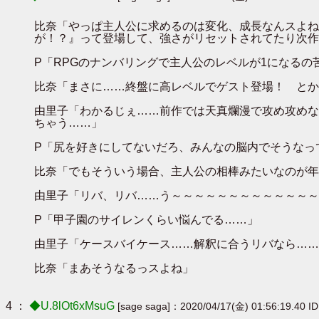
比奈「やっぱ主人公に求めるのは変化、成長なんスよね
が！？』って登場して、強さがリセットされてたり次作
P「RPGのナンバリングで主人公のレベルが1になるの
比奈「まさに……終盤に高レベルでゲスト登場！ とか
由里子「わかるじぇ……前作では天真爛漫で攻め攻めな
ちゃう……」
P「尻を好きにしてないだろ、みんなの脳内でそうなっ
比奈「でもそういう場合、主人公の相棒みたいなのが年
由里子「リバ、リバ……う～～～～～～～～～～～～～
P「甲子園のサイレンくらい悩んでる……」
由里子「ケースバイケース……解釈に合うリバなら……
比奈「まあそうなるっスよね」
4 ：
◆U.8lOt6xMsuG
[sage saga]：2020/04/17(金) 01:56:19.40 I