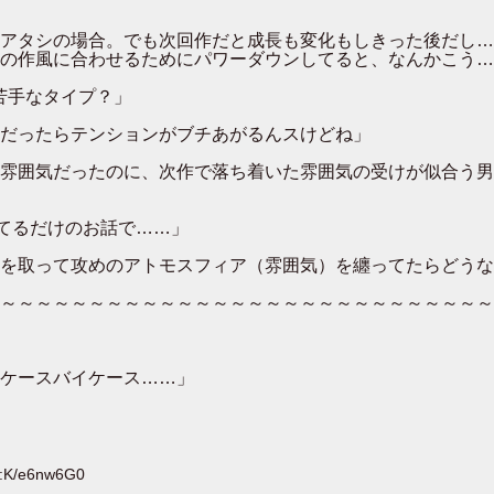
アタシの場合。でも次回作だと成長も変化もしきった後だし…
の作風に合わせるためにパワーダウンしてると、なんかこう…
苦手なタイプ？」
だったらテンションがブチあがるんスけどね」
雰囲気だったのに、次作で落ち着いた雰囲気の受けが似合う男
てるだけのお話で……」
を取って攻めのアトモスフィア（雰囲気）を纏ってたらどうな
～～～～～～～～～～～～～～～～～～～～～～～～～～～～
ケースバイケース……」
D:K/e6nw6G0