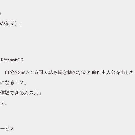
」
の意見）」
D:K/e6nw6G0
 自分の描いてる同人誌も続き物のなると前作主人公を出した
話になる！？」
体験できるんスよ」
ぇ。
ービス