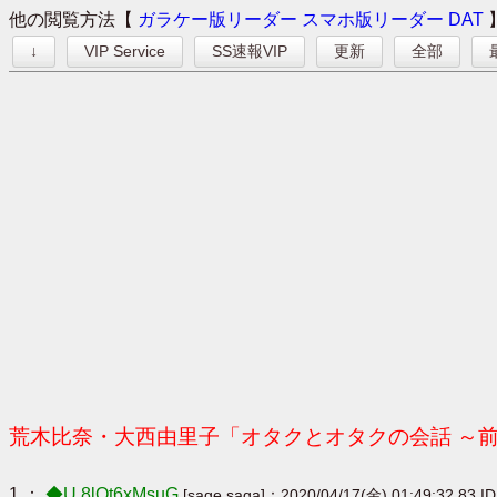
他の閲覧方法【
ガラケー版リーダー
スマホ版リーダー
DAT
↓
VIP Service
SS速報VIP
更新
全部
荒木比奈・大西由里子「オタクとオタクの会話 ～
1 ：
◆U.8lOt6xMsuG
[sage saga]：2020/04/17(金) 01:49:32.83 I