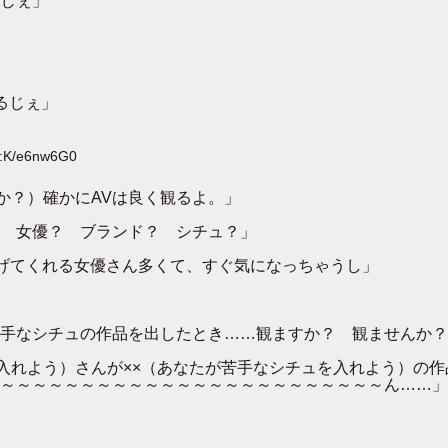
じぇ」
るじぇ」
D:K/e6nw6G0
か？）確かにAVは良く観るよ。」
 女優？ ブランド？ シチュ？」
を上げてくれる女優さん多くて、すぐ気になっちゃうし」
手なシチュの作品を出したとき……観ますか？ 観ませんか？
入れよう）さんが××（あなたが苦手なシチュを入れよう）の
～～～～～～～～～～～～～～～～～～～～～～～～ん……」