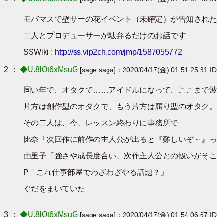
モバマスで壁サーの花イベント（未確定）が告知された
二人とプロデューサーが駄弁るだけのお話です
SSWiki :
http://ss.vip2ch.com/jmp/1587055772
2 ：
◆U.8lOt6xMsuG
[sage saga]：2020/04/17(金) 01:51:25.31 I
同い年で、オタクで……アイドルになって、ここまで波
片方は創作型のオタクで、もう片方は腐り型のオタク。
その二人は、今、レッスン終わりに事務所で
比奈「次回作に前作の主人公が出ると『難しいぞ～』っ
由里子「強さや成長度合い、次作主人公との扱いがそこ
P「これ仕事部屋でわざわざやる話題？」
ぐだをまいていた
3 ：
◆U.8lOt6xMsuG
[sage saga]：2020/04/17(金) 01:54:06.67 I