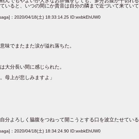
転んでもやよいが大きなお辞儀をしても、多分お腹が千切れる
ていると、いつの間にか貴音は自分の隣まで近づいて来ていて
[saga]：2020/04/18(土) 18:33:14.25 ID:wxbkEhUW0
意味でまたまた涙が溢れ落ちた。
は大分長い間に感じられた。
。母上が悲しみますよ」
自分よろしく脇腹をつねって開こうとする口を波立たせている
[saga]：2020/04/18(土) 18:34:24.90 ID:wxbkEhUW0