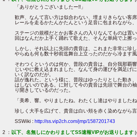
「ありがとうございましたー!!」
歓声、なんて言い方は似合わない、埋まりきらない客席
レールを走るかたんかたんという足音に包まれながら、
ステージの規模だとかお客さんの入りなんてものは置い
回はなんだか上手く踊れて歌えた、そんな単純で上擦っ
しかし、それ以上に先頭の貴音は、これまた非常に珍し
やらぬも何も数十秒前迄舞台上立ったのだから冷ます風
そわつくというのは何か、普段の貴音は、自分我那覇響
じいやに教え込まれました、なんて身の運びを満足げに
いく訳なのだが。
話が逸れた。という様に、普段はゆったりとした動き、
はしないのである。に対して今の貴音は先頭で舞台の袖
り開きしているのだった。
「美希、響。やりましたね。わたくし達はやりましたね
珍しく大手を広げて、貴音は白い頬を赤く染めながら言
SSWiki :
http://ss.vip2ch.com/jmp/1587201743
2 ：
以下、名無しにかわりましてSS速報VIPがお送りします