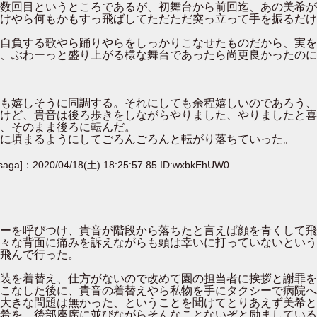
数回目というところであるが、初舞台から前回迄、あの美希が
けやら何もかもすっ飛ばしてただただ突っ立って手を振るだけ
自負する歌やら踊りやらをしっかりこなせたものだから、実を
、ぶわーっと盛り上がる様な舞台であったら尚更良かったのに
も嬉しそうに同調する。それにしても余程嬉しいのであろう、
けど、貴音は後ろ歩きをしながらやりました、やりましたと喜
、そのまま後ろに転んだ。
に填まるようにしてごろんごろんと転がり落ちていった。
[saga]：2020/04/18(土) 18:25:57.85 ID:wxbkEhUW0
ーを呼びつけ、貴音が階段から落ちたと言えば顔を青くして飛
々な背面に痛みを訴えながらも頭は幸いに打っていないという
飛んで行った。
装を着替え、仕方がないので改めて園の担当者に挨拶と謝罪を
こなした後に、貴音の着替えやら私物を手にタクシーで病院へ
大きな問題は無かった、ということを聞けてとりあえず美希と
希を、後部座席に並びながらそんなことないぞと励ましている