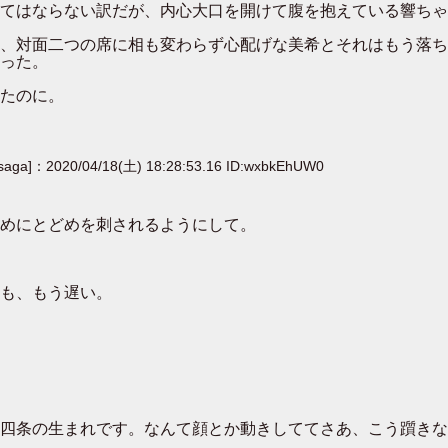
てはならない訳だが、内心大口を開けて腹を抱えている響ちゃ
、対面二つの席に相も変わらず心配げな美希とそれはもう落ち
った。
たのに。
[saga]：2020/04/18(土) 18:28:53.16 ID:wxbkEhUW0
めにとどめを刺されるようにして。
も、もう遅い。
四条の生まれです。なんて顔とか動きしててさあ、こう躓きな