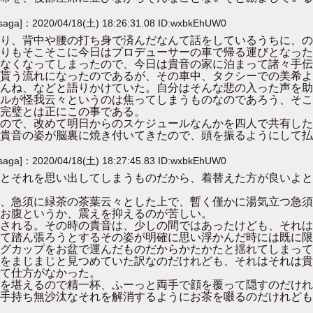
[saga]：2020/04/18(土) 18:26:31.08 ID:wxbkEhUW0
り、背中や腰の打ち身で済んだなんて話をしているうちに、の
りもそこそこに今日はプロデューサーの車で帰る運びとなった
なくなってしまったので、今日は貴音の家に泊まって諸々手伝
貰う流れになったのであるが、その車中、タクシーでの美希よ
んね、などと語りかけていた。自分はそんな悲の入った声を助
ルが怪我云々というのは焦ってしまうものなのであろう、そこ
完璧とは正にこの事である。
ので、改めて明日からのスケジュールなんかを四人で共有した
貴音の姿が脳裏に焼き付いてきたので、頭を振るようにして払
[saga]：2020/04/18(土) 18:27:45.83 ID:wxbkEhUW0
とそれを思い出してしまうものだから、着替えた方が良いよと
、急須に緑茶の茶葉云々とした上で、暫く僅かに湯気立つ急須
お腹というか、震えを抑えるのが苦しい。
される。その時の貴音は、少しの間ではあったけども、それは
て踏ん張ろうとするその姿が明確に思い浮かんだ時には既に限
グカップをお盆で運んだものだからかたかたと揺れてしまって
をまじまじと見つめていた訳なのだけれども、それはそれは貴
て仕方がなかった。
を堪えるので精一杯、ふーっと両手で顔を覆って隠すのだけれ
手持ち無沙汰なそれを解消するようにお茶を啜るのだけれども