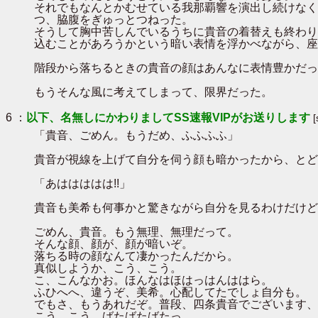
それでもなんとかむせている我那覇響を演出し続けなく
つ、脇腹をぎゅっとつねった。
そうして胸中苦しんでいるうちに貴音の着替えも終わり
込むことがあろうかという暗い表情を浮かべながら、座
階段から落ちるときの貴音の顔はあんなに表情豊かだっ
もうそんな風に考えてしまって、限界だった。
6 ：
以下、名無しにかわりましてSS速報VIPがお送りします
「貴音、ごめん。もうだめ、ふふふふ」
貴音が視線を上げて自分を伺う顔も暗かったから、とど
「あははははは!!」
貴音も美希も何事かと驚きながら自分を見るわけだけど
ごめん、貴音。もう無理、無理だって。
そんな顔、顔が、顔が暗いぞ。
落ちる時の顔なんて凄かったんだから。
真似しようか、こう、こう。
こ、こんなかお。ほんなはほはっはんははら。
ふひへへ、違うぞ、美希。心配してたでしょ自分も。
でもさ、もうあれだぞ。普段、四条貴音でございます、
こう、こう。ばたばたばたっ。