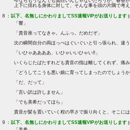
今ならもうなんでも面白いんじゃないだろうか。春香が
上下に揺れる身体に対して、そんな事を頭の片隅で考え
8 ：
以下、名無しにかわりましてSS速報VIPがお送りします
「響」
「貴音座ってなきゃ。んふっ。だめだぞ」
次の瞬間自分の両ほっぺはぐいぐいと引っ張られ、違う
「いひゃああああ、いひゃいいひゃい!!」
いくらじたばたすれども貴音の指は離してくれず、痛み
「どうしてこうも悪い娘に育ってしまったのでしょうか
「だ、だって」
「言い訳は許しません」
「でも美希だってほら」
貴音が髪を置いていく程の早さで振り向くと、そこには
9 ：
以下、名無しにかわりましてSS速報VIPがお送りします
「美希」