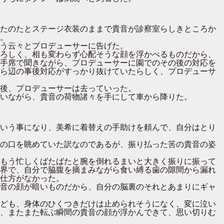
たのたとステージ衣装のままで貴音が診察室らしきところか
。
う云々とプロデューサーに告げた。
ろしく、相も変わらず心配そうな顔を浮かべるものだから、
手席で聞きながら、プロデューサーに園でのその後の対応を
ら辺の事後対応がすっかり抜けていたらしく、プロデューサ
後、プロデューサーは去っていった。
いながら、貴音の荷物諸々を手にして車から降りた。
いう事になり、美希に着替えの手助けを頼んで、自分はとり
の口を眺めていた訳なのであるが、振り払った筈の貴音の姿
もう忙しくばたばたと腕を倒れるまいと大きく振りに振って
界で、自分で脇腹を摘まみながら食い縛る歯の隙間から漏れ
仕方がなかった。
音の顔が暗いものだから、自分の脳裏のそれとあまりにギャ
ども、身体のひくつきだけは止められそうになく、変に泣い
、またまた転ぶ瞬間の貴音の顔が浮かんできて、思い切りむ