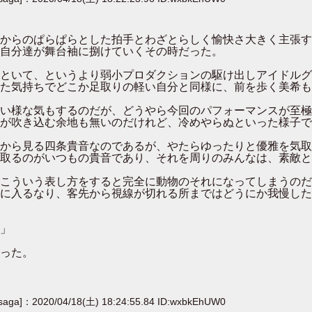
からのぱらぱらとした拍手とわざとらしく愉快さ大きく主張す
自分達が舞台袖に捌けていくその時だった。
といて、というより弱小プロダクションの駆け出しアイドルグ
た気持ちでどこか足取りの軽い自分と同様に、前を歩く美希も
い様な気もするのだが、どうやら今回のパフォーマンスが至極
が吹き込む余地も無いのだけれど、冷めやらぬといった様子で
から見る四条貴音なのであるが、やたらゆったりと優雅を気取
取るのがいつもの貴音であり、それを周りのみんなは、素敵と
こういう表し方をすると完全に動物のそれになってしまうのだ
に入るなり、客先から視線が切れる所まではどうにか我慢した
」
った。
[saga]：2020/04/18(土) 18:24:55.84 ID:wxbkEhUW0