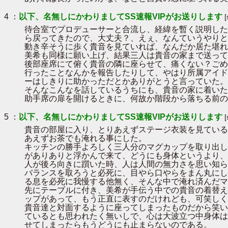
4 ：
以下、名無しにかわりましてSS速報VIPがお送りします
待合室でプロデューサーと合流し、経緯を暫く説明した
ら戻ってきたので、大丈夫？、えぇ、なんていうやりと
動き辛そうに歩く貴音を見ていれば、なんだか居た堪れ
美希も同様に願い上げ、結果三人は貴音の家まで送って
後部座席にて俯く貴音の隣に座らせて、痛くない？ごめ
行ったことなんかを報告したりして、やはり所属アイド
ーはしきりに助かっただとかありがとうと言っていた。
そんなこんなを話しているうちにも、貴音の家に着いた
助手席の扉を開けるときに、何故か階段から落ちる前の
5 ：
以下、名無しにかわりましてSS速報VIPがお送りします
貴音の部屋に入り、とりあえずステージ衣装を見ている
あえずお茶でも淹れる事にした。
キッチンの勝手よろしく三人分のマグカップを取り出し
がありありと浮かんで来て、どうにも身体というより、
人が後ろ向きに躓いた時、人は人間の無力さを思い知ら
バランスを取ろうと必死に、目やら口やらをまん丸にし
る息を必死に我慢する他無く、そんな中で淹れ済んだマ
先にテーブルに付き、美希が手伝う中での貴音の着替え
ップがあって、もう正直に表すのだけれども、可笑しく
貴音達と対面するように座ってしまったものだから笑い
ているとも思われたく無いしで、心は大波立つ中身体は
せてしまったらもうどうにも止まらないのである。