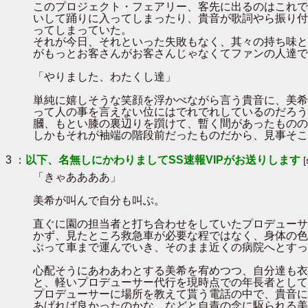
このプロジェクト・フェアリー、客先に出るのはこれで
いして踊りに入ってしまったり、貴音が歌詞やら振り付
ってしまっていた。
それが今日、それといった失敗もなく、其々の持ち味と
がもっとお客さんがお客さんじゃなくてファンの人達で
「やりました、わたくし達」
単純に嬉しそうな笑顔を浮かべながら言う貴音に、美希
って人の事を言えない位にはでれでれしているのだろう
膕、もとい膝の裏辺りを躓けて、暫く間があったものの
しかもそれが袖端の階段前だったものだから、見事そこ
3 ：
以下、名無しにかわりましてSS速報VIPがお送りします
「きゃああああ」
美希が叫んで自分も叫ぶ。
直ぐに園の担当者と打ち合わせをしていたプロデューサ
かず、見たところ救急車が必要な程ではなく、身体の色
ぶって車まで運んでいき、そのまま近くの病院へとすっ
心配そうにあわあわとする美希を宥めつつ、自分達も衣
と、軽いプロデューサー代行を現時点での年長者として
プロデューサーに場所を教えて貰う電話の中で、貴音に
あげれば良かったのかな、などと自責の念に駆られる美