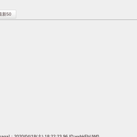
】
最新50
[saga]：2020/04/18(土) 18:22:23.96 ID:wxbkEhUW0