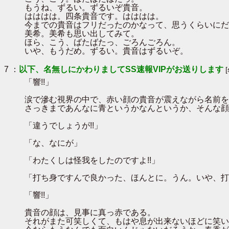
もうね、ずるい。ずるいぞ貴音。
はははは。四条貴音です。はははは。
今までの貴音はフリだったのかなって、思うくらいにだ
美希。美希も思い出してみて。
ほら、こう、ばたばたっ、ごろんごろん。
いや、もうだめ。ずるい。貴音はずるいぞ。
7 ：
以下、名無しにかわりましてSS速報VIPがお送りします
「響!!」
涙で滲む視界の中で、赤い顔の貴音が震えながら名前を
さっきまであんなに青というかなんというか、そんな顔
「違うでしょうが!!」
「な、なにが」
「わたくしは怪我をしたのですよ!!」
「打ち身ですんで良かった、ほんとに。うん。いや、打
「響!!」
貴音の顔は、見事に真っ赤である。
それがまた可笑しくて、もはや息が出来ないほどに笑い