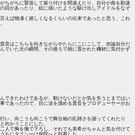
がちがちに緊張して振り付けを間違えたり、自分が曲を勘違
の回があったり、絵に描いたような駆け出しアイドルをなぞ
言えば物凄く嬉しくなるくらいの出来であったと思う、これ
。
貴音はこちらを向きながらやたらにこにこして、勿論自分だ
んでいた次の瞬間、その後ろで雑に置かれた機材に気付かず
んできたわけであるが、動けないだとか気を失うとまではい
事であったので、目に涙を溜める貴音をプロデューサーがお
行い、向こうも向こうで舞台袖の乱雑さを謝ってくれたり
と向かうことにした。
二人で胸を撫で下ろし、それでも美希がちゃんと気を付けて
うちにタクシーは病院へと到着した。