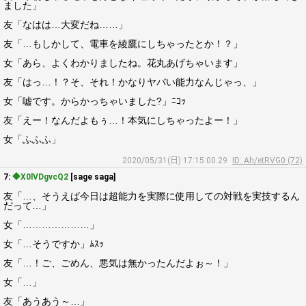
ました」
友「なはは…大変だね……」
友「…もしかして、電車を綾鷹にしちゃったとか！？」
女「あら、よくわかりましたね。花丸あげちゃいます」
友「はっ…！？そ、それ！かなりヤバい能力なんじゃっ、」
女「嘘です。からかっちゃいました?」ﾆｺｯ
友「えー！なんだよもぅ…！本気にしちゃったよー！」
女「ふふふ」
2020/05/31(日) 17:15:00.29
ID: Ah/etRVG0 (72)
7:
◆X0lVDgvcQ2
[sage saga]
友「…、そうえば今日は超能力を実際に使用しての対戦を実技するん
だって…」
女「…………………」
女「…そうですか」ﾑｽｯ
友「…！ご、ごめん、悪気は無かったんだよぉ～！」
女「…」
友「あうあう～…」