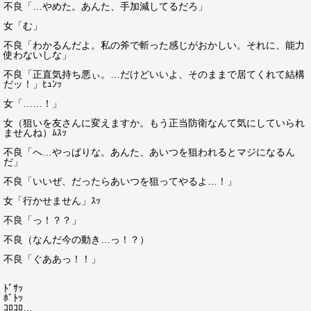
不良「…やめた。あんた、手加減してるだろ」
女「む」
不良「わかるんだよ。私の斧で斬った感じがおかしい。それに、能力
使わないしな」
不良「正直気持ち悪ぃ。…だけどいいよ、そのままで居てくれて結構
だッ！」ﾋｭﾝｯ
女「……！」
女（狙いを友さんに変えますか。もう正当防衛なんて気にしていられ
ませんね）ﾑｽｯ
不良「へ…やっぱりな。あんた、あいつを狙われるとマジになるん
だ」
不良「いいぜ、だったらあいつを狙ってやるよ…！」
女「行かせません」ｽｯ
不良「っ！？？」
不良（なんだ今の動き…っ！？）
不良「ぐああっ！！」
ﾄﾞｻｯ
ﾎﾞﾄｯ
ｺﾛｺﾛ…