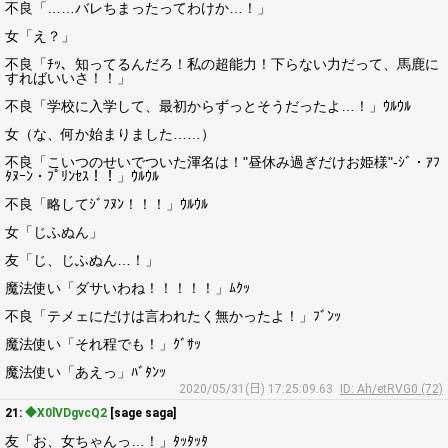
不良「……バレちまったってわけか…！」
女「え？」
不良「ﾁｯ、知ってるんだろ！私の超能力！下らない力だって、馬鹿に
すればいいさ！！」
不良「学校に入学して、最初からずっとそうだったよ…！」ｳﾙｳﾙ
女（な、何か始まりました……）
不良「こいつのせいでついた渾名は！"昼休み過ぎだけお姫様"-ｼﾞ・ｱﾌ
ﾀﾇｰﾝ・ﾌﾟﾘﾝｾｽ！！」ｳﾙｳﾙ
不良「略してｼﾞﾌﾇﾝ！！！」ｳﾙｳﾙ
女「じふぬん」
友「じ、じふぬん…！」
魔法使い「ダサいわね！！！！！」ﾑｸｯ
不良「テメェにだけは言われたく無かったよ！」ﾌﾞﾝｯ
魔法使い「それ程でも！」ｸﾞｻｯ
魔法使い「あえっ」ﾊﾞﾀﾝｯ
2020/05/31(日) 17:25:09.63
ID: Ah/etRVG0 (72)
21:
◆X0lVDgvcQ2
[sage saga]
友「お、女ちゃんっ…！」ﾀｯﾀｯﾀ