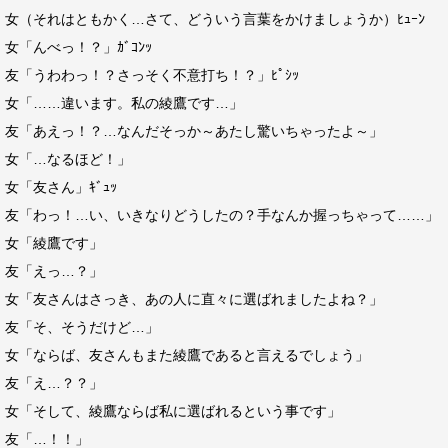
女（それはともかく…さて、どういう言葉をかけましょうか）ﾋｭｰﾝ
女「んべっ！？」ｶﾞｺﾝｯ
友「うわわっ！？さっそく不意打ち！？」ﾋﾟｼｯ
女「……違います。私の綾鷹です…」
友「あえっ！？…なんだそっか～あたし驚いちゃったよ～」
女「…なるほど！」
女「友さん」ｷﾞｭｯ
友「わっ！…い、いきなりどうしたの？手なんか握っちゃって……」
女「綾鷹です」
友「えっ…？」
女「友さんはさっき、あの人に直々に選ばれましたよね？」
友「そ、そうだけど…」
女「ならば、友さんもまた綾鷹であると言えるでしょう」
友「え…？？」
女「そして、綾鷹ならば私に選ばれるという事です」
友「…！！」