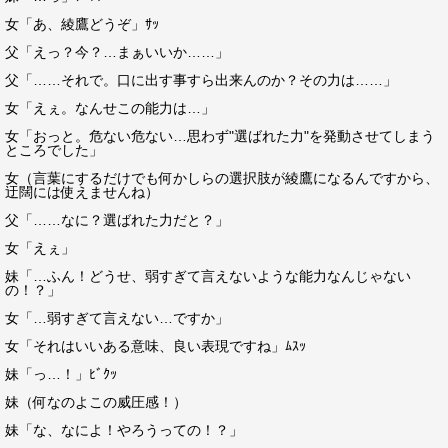
女「あ、綾鷹どうぞ」ｻｯ
父「えっ？今？…まぁいいか……」
父「……それで。口に出す事すら出来んのか？その力は……」
女「えぇ。なんせこの能力は…」
女「おっと。危ない危ない…思わず"選ばれた力"を発動させてしまう
ところでした」
女（言葉にするだけでも何かしらの選択肢が綾鷹になるんですから、
迂闊には使えませんね）
父「……なに？選ばれた力だと？」
女「えぇ」
妹「…ふん！どうせ、弱すぎて言えないような能力なんじゃない
の！？」
女「…弱すぎて言えない…ですか」
女「それはいいある意味、良い表現ですね」ﾑｽｯ
妹「っ…！」ﾋﾞｸｯ
妹（何なのよこの威圧感！）
妹「な、なによ！やろうっての！？」