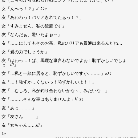
女（こちらから攻める作戦にシフトしましょうか…）ﾋｭｰﾝ
女「んべっ！？」ｶﾞｺﾝｯ
友「あわわっ！バリアきれてたぁっ！？」
女「すみません、私の綾鷹です」
友「なんだぁ、驚いたよぉ～」
友「……にしてもそのお茶、私のバリアも貫通出来るんだね…」
女「愛の力でしょうか」
友「はわっ…！ば、馬鹿な事言わないでよぉ！恥ずかしいでしょ
っ…///」
女「…私と一緒に居ると、恥ずかしいですか………」ﾑｽｯ
友「…！恥ずかしくないっ！恥ずかしいよ！！」
友「…むしろ、私が釣り合わないかな～、みたいな…」
女「………そんな事はありませんよ」ｷﾞｭｯ
友「あっ………」
女「友さん………」
友「女ちゃん……///」
ｽｯ…