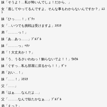
妹「そうよ！…私が怖いんでしょ！だから、」
女「逃してやってるんですよ。そんな事もわからないんですか？」ﾑｽ
ｯ
妹「ひっ……！」ﾋﾞｸｯ
女「…いつでも挑戦は受けますよ」ｽﾀｽﾀ
弟「………っ！」
妹「あ…あっ……」ﾌﾞﾙﾌﾞﾙ
妹「………っ」ﾍﾀｧ
弟「！大丈夫か！？」
妹「う、うるさいわねっ！触らないでよ！！」ｳﾙｳﾙ
妹「ぐすっ…私も部屋に戻るから！！」ﾀﾞｯ
弟「おい…！」
妹「……！」ｽﾀｽﾀ
父「……」
弟「はぁ……なんだよ…」
父「………なんで似たかなぁ…」ﾌﾞﾙﾌﾞﾙ
弟「えっ？」