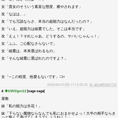
女「貴女のそういう素直な態度、癒やされます」
友「なはは…」
友「でも冗談ならさ、本当の超能力はなんだったの？」
女「いえ。超能力は綾鷹でした。そこは本当です」
友「えぇ！？それじゃあ、どうするの、ヤバいじゃんっ！」
女「ふふ。ご心配なさらないで」
女「綾鷹は、本来選ばれるもの」
女「そんな綾鷹に選ばれたのですよ？」
女「─この程度、他愛もないです」ﾆｺｯ
2020/05/31(日) 17:12:55.32
ID: Ah/etRVG0 (72)
4:
◆X0lVDgvcQ2
[sage saga]
屋敷
妹「私の能力は氷花！」
妹「下らない魔物ならなんでも私におまかせよっ！大半の相手ならき
っと怖くて逃げてしまうでしょうね！！」