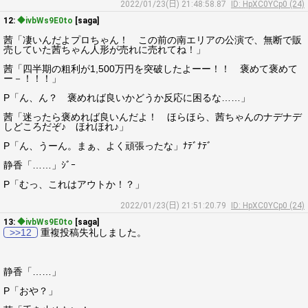
2022/01/23(日) 21:48:58.87
ID: HpXC0YCp0 (24)
12:
◆ivbWs9E0to
[saga]
茜「凄いんだよプロちゃん！ この前の南エリアの公演で、無断で販
売していた茜ちゃん人形が売れに売れてね！」
茜「四半期の粗利が1,500万円を突破したよーー！！ 褒めて褒めて
ー－！！！」
P「ん、ん？ 褒めれば良いかどうか反応に困るな……」
茜「迷ったら褒めれば良いんだよ！ ほらほら、茜ちゃんのナデナデ
しどころだぞ♪ ほれほれ♪」
P「ん、うーん。まぁ、よく頑張ったな」ﾅﾃﾞﾅﾃﾞ
静香「……」ｼﾞｰ
P「むっ、これはアウトか！？」
2022/01/23(日) 21:51:20.79
ID: HpXC0YCp0 (24)
13:
◆ivbWs9E0to
[saga]
>>12
重複投稿失礼しました。
静香「……」
P「おや？」