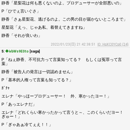
静香「星梨花は何も悪くないのよ。プロデューサーが全部悪いの」
P「ひでぇ言いぐさ」
静香「さぁ星梨花、逃げるのよ。この男の目が届かないところまで」
星梨花「えっ、じゃあ私、着替えてきますね」
静香「それが良いわ」
2022/01/23(日) 21:42:38.51
ID: HpXC0YCp0 (24)
5:
◆ivbWs9E0to
[saga]
P「ねぇ静香、不可抗力って言葉知ってる？ もしくは冤罪って言
葉」
静香「被告人の発言は一切認めません」
P「基本的人権って言葉も知ってる？」
ｶﾞﾁｬ
エレナ「やっほープロデューサー！ 外、寒かったヨー！」
P「あっエレナだ」
エレナ「どれくらい寒かったかって言うと～、このくらいだヨー！
ぎゅー！」
P「ぎゃあぁ冷てぇえ！！」