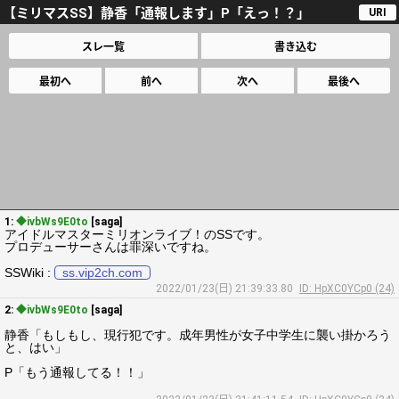
【ミリマスSS】静香「通報します」P「えっ！？」
URI
スレ一覧
書き込む
最初へ
前へ
次へ
最後へ
1:
◆ivbWs9E0to
[saga]
アイドルマスターミリオンライブ！のSSです。
プロデューサーさんは罪深いですね。
SSWiki :
ss.vip2ch.com
2022/01/23(日) 21:39:33.80
ID: HpXC0YCp0 (24)
2:
◆ivbWs9E0to
[saga]
静香「もしもし、現行犯です。成年男性が女子中学生に襲い掛かろう
と、はい」
P「もう通報してる！！」