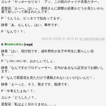
エレナ「ヤッホーセリカ！ アッ、この前のチャイナ衣装だネー」
星梨花「えへへ。はいっ、美咲さんに調整が必要かどうか見たいから
着て欲しいって頼まれたんです」
P「うんうん、ピッタリで似合ってるぞ」
静香「あ、もしもし。はい、事件です」
P「なんで！？」
2022/01/23(日) 21:44:15.94
ID: HpXC0YCp0 (24)
8:
◆ivbWs9E0to
[saga]
静香「はい、現行犯です。成年男性が女子中学生に厭らしい目
を……」
P「いやいやいや、おかしいでしょ」
静香「なんですかプロデューサー。文句があるなら証言台でお願いし
ます」
P「なんで星梨花を見ただけで通報されないといけないんだ！」
静香「えーっと、そう、覗きです。痴漢です」
P「今考えたよね！？」
エレナ「どうしたノ？」
星梨花「私はよく分かりません……」