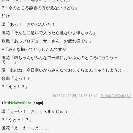
P「今のところ静香の方が危ないけどな」
ｶﾞﾁｬ
環「あっ！ おやぶんいた！」
風花「そんなに急いで入ったら危ないよ環ちゃん」
歌織「あっプロデューサーさん。お疲れ様です」
P「みんな揃ってどうしたんですか」
風花「環ちゃんがみんなで一緒におやぶんのところに行こうっ
て……」
環「あのね、今日寒いからみんなでおしくらまんじゅうしようよ！」
歌織「えっ！？」
P「えっ！？」
2022/01/23(日) 21:55:16.40
ID: HpXC0YCp0 (24)
19:
◆ivbWs9E0to
[saga]
環「えーい！ おしくらまんじゅう！」
P「うわっ！？」
風花「え、えーっと……」