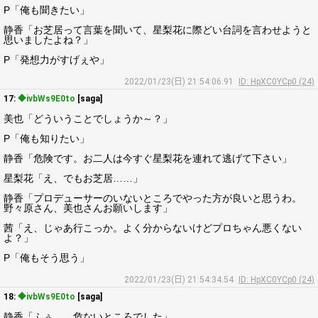
P「俺も聞きたい」
静香「お芝居って言葉を聞いて、星梨花に際どい台詞を言わせようと
思いましたよね？」
P「発想力がすげぇや」
2022/01/23(日) 21:54:06.91
ID: HpXC0YCp0 (24)
17:
◆ivbWs9E0to
[saga]
美也「どういうことでしょうか～？」
P「俺も知りたい」
静香「危険です。お二人は今すぐ星梨花を連れて逃げて下さい」
星梨花「え、でもお芝居……」
静香「プロデューサーのいないところでやった方が良いと思うわ。
野々原さん、美也さんお願いします」
茜「え、じゃあ行こっか。よく分からないけどプロちゃん悪くない
よ？」
P「俺もそう思う」
2022/01/23(日) 21:54:34.54
ID: HpXC0YCp0 (24)
18:
◆ivbWs9E0to
[saga]
静香「ふぅ……危ないところでした」