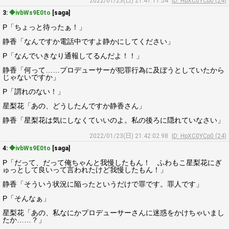
2022/01/23(日) 21:41:11.54
ID: HpXC0YCp0 (24)
3:
◆ivbWs9E0to
[saga]
P「ちょっと待ったぁ！」
静香「なんですか電話中ですよ静かにしてください」
P「なんでいきなり通報してるんだよ！！」
静香「何って……プロデューサーが犯罪行為に及ぼうとしていたから
じゃないですか」
P「謂れのない！」
星梨花「あの、どうしたんですか静香さん」
静香「星梨花は気にしなくていいのよ。私の後ろに隠れていなさい」
2022/01/23(日) 21:42:02.98
ID: HpXC0YCp0 (24)
4:
◆ivbWs9E0to
[saga]
P「だって、だって俺ちゃんと我慢したもん！ ふわもこ星梨花にぎ
ゅっとして良いって言われたけど我慢したもん！」
静香「そういう状況に陥ったというだけで罪です。罪人です」
P「そんなぁ」
星梨花「あの、私なにかプロデューサーさんに迷惑をかけちゃいまし
たか……？」