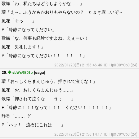
歌織「わ、私たちはどうしようかな……」
環「え～。ふうかもかおりもやらないの？ たまき寂しいぞ～」
風花「ぐっ……」
P「冷静になってください」
歌織「な、何事も経験ですよね。えぇーい！」
風花「失礼します！」
P「冷静になってください！！！！！！！」
2022/01/23(日) 21:55:46.46
ID: HpXC0YCp0 (24)
20:
◆ivbWs9E0to
[saga]
環「おっしくらまんじゅう、押されて泣くな！」
風花「お、おしくらまんじゅう……」
歌織「押されて泣くな……うぅ……」
P「冷静に！！！なって！！！！ください！！！！！！」
静香「……」ｼﾞｰ
P「ハッ！ 流石にこれは……」
2022/01/23(日) 21:56:14.17
ID: HpXC0YCp0 (24)