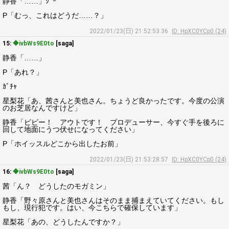
静香「……」ｼﾞｰ
P「むっ、これはどうだ……？」
2022/01/23(日) 21:52:53.36
ID: HpXC0YCp0 (24)
15:
◆ivbWs9E0to
[saga]
静香「……」
P「あれ？」
ｶﾞﾁｬ
星梨花「あ、茜さんと美也さん。ちょうど良かったです。今度の公演
のお芝居なんですけど」
静香「ピピー！ アウトです！ プロデューサー、今すぐ手を後ろに
回して地面にうつ伏せになってください」
P「ホイッスルどこから出したお前」
2022/01/23(日) 21:53:28.57
ID: HpXC0YCp0 (24)
16:
◆ivbWs9E0to
[saga]
茜「ん？ どうしたのモガミン」
静香「野々原さんと美也さんはそのまま捕まえていてください。もし
もし、現行犯です。はい、今こちらで確保しています」
星梨花「あの、どうしたんですか？」