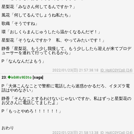
星梨花「みなさん何してるんですか？」
風花「何してるんでしょうね私たち」
歌織「そうですね」
環「おしくらまんじゅうしたら温かくなるんだぞ！」
星梨花「そうなんですか？ 私、やってみたいです！」
静香「星梨花、もう少し我慢して。もう少ししたら迎えが来てプロデ
ューサーを連れて行ってくれるから」
P「なんなんだよもう」
2022/01/23(日) 21:57:38.18
ID: HpXC0YCp0 (24)
23:
◆ivbWs9E0to
[saga]
P「大体こんなことで警察に電話したら迷惑かかるだろ、イタズラ電
話はやめなさい」
静香「そんなことするわけないじゃないですか。私はずっと星梨花の
お父さんに電話してましたよ」
P「もっとやめろ！！！！！！」
おわり
2022/01/23(日) 21:58:13.38
ID: HpXC0YCp0 (24)