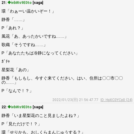
21:
◆ivbWs9E0to
[saga]
環「わぁーい温かいぞー！」
静香「……」
P「あれ？」
風花「あ、あったかいですね……」
歌織「そうですね……」
P「あなたたちは冷静になってください」
ｶﾞﾁｬ
星梨花「あの」
静香「もしもし、今すぐ来てください。はい、住所は〇〇市〇〇
の……」
P「なんで！？」
2022/01/23(日) 21:56:47.77
ID: HpXC0YCp0 (24)
22:
◆ivbWs9E0to
[saga]
静香「いま星梨花のこと見ましたよね？」
P「見ただけで！？」
環「せりかも、おしくらまんじゅうする？」