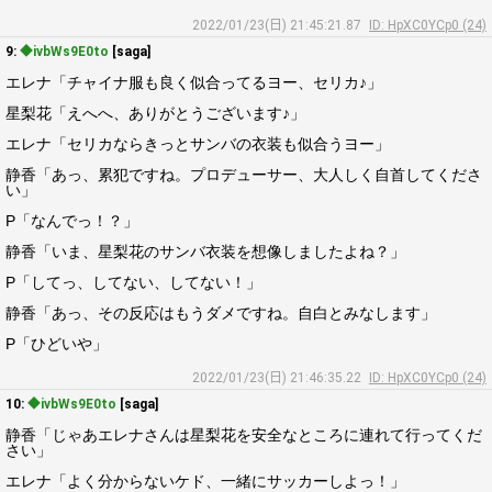
2022/01/23(日) 21:45:21.87
ID: HpXC0YCp0 (24)
9:
◆ivbWs9E0to
[saga]
エレナ「チャイナ服も良く似合ってるヨー、セリカ♪」
星梨花「えへへ、ありがとうございます♪」
エレナ「セリカならきっとサンバの衣装も似合うヨー」
静香「あっ、累犯ですね。プロデューサー、大人しく自首してくださ
い」
P「なんでっ！？」
静香「いま、星梨花のサンバ衣装を想像しましたよね？」
P「してっ、してない、してない！」
静香「あっ、その反応はもうダメですね。自白とみなします」
P「ひどいや」
2022/01/23(日) 21:46:35.22
ID: HpXC0YCp0 (24)
10:
◆ivbWs9E0to
[saga]
静香「じゃあエレナさんは星梨花を安全なところに連れて行ってくだ
さい」
エレナ「よく分からないケド、一緒にサッカーしよっ！」