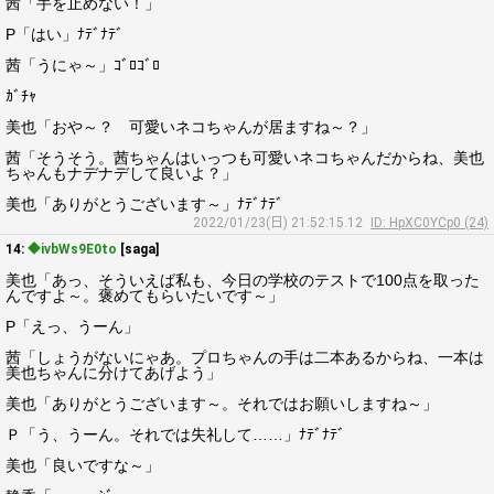
茜「手を止めない！」
P「はい」ﾅﾃﾞﾅﾃﾞ
茜「うにゃ～」ｺﾞﾛｺﾞﾛ
ｶﾞﾁｬ
美也「おや～？ 可愛いネコちゃんが居ますね～？」
茜「そうそう。茜ちゃんはいっつも可愛いネコちゃんだからね、美也
ちゃんもナデナデして良いよ？」
美也「ありがとうございます～」ﾅﾃﾞﾅﾃﾞ
2022/01/23(日) 21:52:15.12
ID: HpXC0YCp0 (24)
14:
◆ivbWs9E0to
[saga]
美也「あっ、そういえば私も、今日の学校のテストで100点を取った
んですよ～。褒めてもらいたいです～」
P「えっ、うーん」
茜「しょうがないにゃあ。プロちゃんの手は二本あるからね、一本は
美也ちゃんに分けてあげよう」
美也「ありがとうございます～。それではお願いしますね～」
Ｐ「う、うーん。それでは失礼して……」ﾅﾃﾞﾅﾃﾞ
美也「良いですな～」