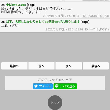
24:
◆ivbWs9E0to
[sage]
終わりました。せりしずは良いですねぇ……。
HTML依頼出してきます。
2022/01/23(日) 21:59:01.51
ID: HpXC0YCp0 (24)
25:
以下、名無しにかわりましてSS速報VIPがお送りします
[sage]
正直うざい
2022/01/23(日) 22:01:28.09
ID: h+YffByDO (1)
最初へ
前へ
次へ
最後へ
このスレッドをシェア
ツイート
LINEで送る
トップ