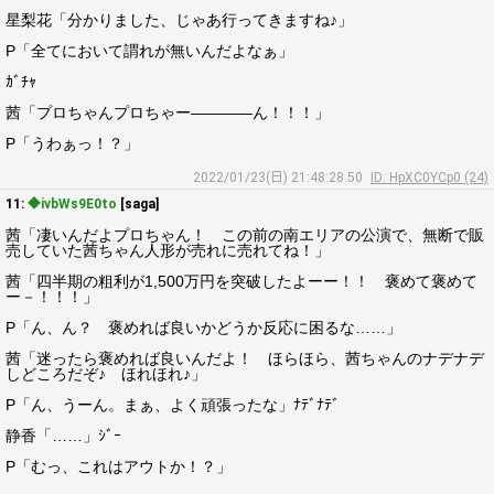
星梨花「分かりました、じゃあ行ってきますね♪」
P「全てにおいて謂れが無いんだよなぁ」
ｶﾞﾁｬ
茜「プロちゃんプロちゃー――――ん！！！」
P「うわぁっ！？」
2022/01/23(日) 21:48:28.50
ID: HpXC0YCp0 (24)
11:
◆ivbWs9E0to
[saga]
茜「凄いんだよプロちゃん！ この前の南エリアの公演で、無断で販
売していた茜ちゃん人形が売れに売れてね！」
茜「四半期の粗利が1,500万円を突破したよーー！！ 褒めて褒めて
ー－！！！」
P「ん、ん？ 褒めれば良いかどうか反応に困るな……」
茜「迷ったら褒めれば良いんだよ！ ほらほら、茜ちゃんのナデナデ
しどころだぞ♪ ほれほれ♪」
P「ん、うーん。まぁ、よく頑張ったな」ﾅﾃﾞﾅﾃﾞ
静香「……」ｼﾞｰ
P「むっ、これはアウトか！？」