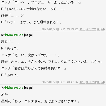
エレナ「エヘヘー、プロデューサーあったかいネー♪」
P「おいおいエレナ離れなさい、って……」
静香「……」ｼﾞｰ
P「ハッ！ まずい、また通報される！」
2022/01/23(日) 21:43:13.22
ID: HpXC0YCp0 (24)
6:
◆ivbWs9E0to
[saga]
静香「……」
P「あれ？」
エレナ「えーい、次はシズカだヨー！」
静香「わっ、エレナさん冷たいですよ。やめてくださいよ、もうっ」
エレナ「静香は柔らかくて気持ち良いネー」
P「あれ？」
2022/01/23(日) 21:43:47.86
ID: HpXC0YCp0 (24)
7:
◆ivbWs9E0to
[saga]
ｶﾞﾁｬ
星梨花「あっ、エレナさん。おはようございます！」