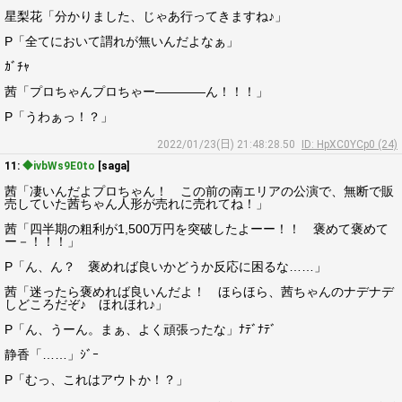
星梨花「分かりました、じゃあ行ってきますね♪」
P「全てにおいて謂れが無いんだよなぁ」
ｶﾞﾁｬ
茜「プロちゃんプロちゃー――――ん！！！」
P「うわぁっ！？」
2022/01/23(日) 21:48:28.50
ID: HpXC0YCp0 (24)
11:
◆ivbWs9E0to
[saga]
茜「凄いんだよプロちゃん！ この前の南エリアの公演で、無断で販
売していた茜ちゃん人形が売れに売れてね！」
茜「四半期の粗利が1,500万円を突破したよーー！！ 褒めて褒めて
ー－！！！」
P「ん、ん？ 褒めれば良いかどうか反応に困るな……」
茜「迷ったら褒めれば良いんだよ！ ほらほら、茜ちゃんのナデナデ
しどころだぞ♪ ほれほれ♪」
P「ん、うーん。まぁ、よく頑張ったな」ﾅﾃﾞﾅﾃﾞ
静香「……」ｼﾞｰ
P「むっ、これはアウトか！？」