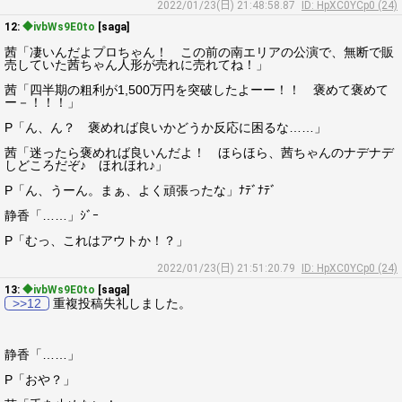
2022/01/23(日) 21:48:58.87
ID: HpXC0YCp0 (24)
12:
◆ivbWs9E0to
[saga]
茜「凄いんだよプロちゃん！ この前の南エリアの公演で、無断で販
売していた茜ちゃん人形が売れに売れてね！」
茜「四半期の粗利が1,500万円を突破したよーー！！ 褒めて褒めて
ー－！！！」
P「ん、ん？ 褒めれば良いかどうか反応に困るな……」
茜「迷ったら褒めれば良いんだよ！ ほらほら、茜ちゃんのナデナデ
しどころだぞ♪ ほれほれ♪」
P「ん、うーん。まぁ、よく頑張ったな」ﾅﾃﾞﾅﾃﾞ
静香「……」ｼﾞｰ
P「むっ、これはアウトか！？」
2022/01/23(日) 21:51:20.79
ID: HpXC0YCp0 (24)
13:
◆ivbWs9E0to
[saga]
>>12
重複投稿失礼しました。
静香「……」
P「おや？」