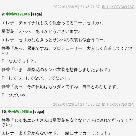
2022/01/23(日) 21:45:21.87
ID: HpXC0YCp0 (24)
9:
◆ivbWs9E0to
[saga]
エレナ「チャイナ服も良く似合ってるヨー、セリカ♪」
星梨花「えへへ、ありがとうございます♪」
エレナ「セリカならきっとサンバの衣装も似合うヨー」
静香「あっ、累犯ですね。プロデューサー、大人しく自首してくださ
い」
P「なんでっ！？」
静香「いま、星梨花のサンバ衣装を想像しましたよね？」
P「してっ、してない、してない！」
静香「あっ、その反応はもうダメですね。自白とみなします」
P「ひどいや」
2022/01/23(日) 21:46:35.22
ID: HpXC0YCp0 (24)
10:
◆ivbWs9E0to
[saga]
静香「じゃあエレナさんは星梨花を安全なところに連れて行ってくだ
さい」
エレナ「よく分からないケド、一緒にサッカーしよっ！」