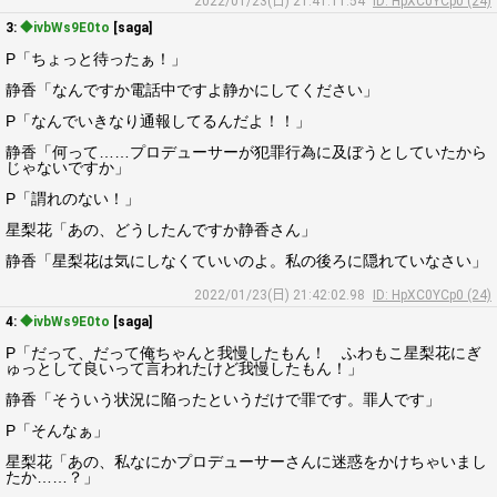
2022/01/23(日) 21:41:11.54
ID: HpXC0YCp0 (24)
3:
◆ivbWs9E0to
[saga]
P「ちょっと待ったぁ！」
静香「なんですか電話中ですよ静かにしてください」
P「なんでいきなり通報してるんだよ！！」
静香「何って……プロデューサーが犯罪行為に及ぼうとしていたから
じゃないですか」
P「謂れのない！」
星梨花「あの、どうしたんですか静香さん」
静香「星梨花は気にしなくていいのよ。私の後ろに隠れていなさい」
2022/01/23(日) 21:42:02.98
ID: HpXC0YCp0 (24)
4:
◆ivbWs9E0to
[saga]
P「だって、だって俺ちゃんと我慢したもん！ ふわもこ星梨花にぎ
ゅっとして良いって言われたけど我慢したもん！」
静香「そういう状況に陥ったというだけで罪です。罪人です」
P「そんなぁ」
星梨花「あの、私なにかプロデューサーさんに迷惑をかけちゃいまし
たか……？」