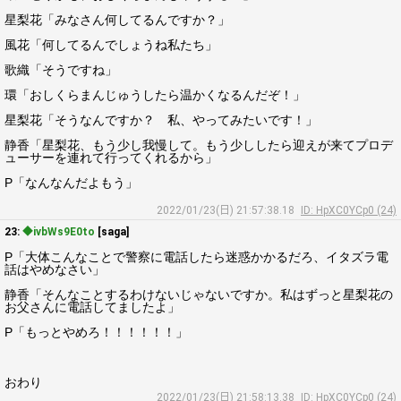
星梨花「みなさん何してるんですか？」
風花「何してるんでしょうね私たち」
歌織「そうですね」
環「おしくらまんじゅうしたら温かくなるんだぞ！」
星梨花「そうなんですか？ 私、やってみたいです！」
静香「星梨花、もう少し我慢して。もう少ししたら迎えが来てプロデ
ューサーを連れて行ってくれるから」
P「なんなんだよもう」
2022/01/23(日) 21:57:38.18
ID: HpXC0YCp0 (24)
23:
◆ivbWs9E0to
[saga]
P「大体こんなことで警察に電話したら迷惑かかるだろ、イタズラ電
話はやめなさい」
静香「そんなことするわけないじゃないですか。私はずっと星梨花の
お父さんに電話してましたよ」
P「もっとやめろ！！！！！！」
おわり
2022/01/23(日) 21:58:13.38
ID: HpXC0YCp0 (24)