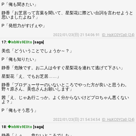
P「俺も聞きたい」
静香「お芝居って言葉を聞いて、星梨花に際どい台詞を言わせようと
思いましたよね？」
P「発想力がすげぇや」
2022/01/23(日) 21:54:06.91
ID: HpXC0YCp0 (24)
17:
◆ivbWs9E0to
[saga]
美也「どういうことでしょうか～？」
P「俺も知りたい」
静香「危険です。お二人は今すぐ星梨花を連れて逃げて下さい」
星梨花「え、でもお芝居……」
静香「プロデューサーのいないところでやった方が良いと思うわ。
野々原さん、美也さんお願いします」
茜「え、じゃあ行こっか。よく分からないけどプロちゃん悪くない
よ？」
P「俺もそう思う」
2022/01/23(日) 21:54:34.54
ID: HpXC0YCp0 (24)
18:
◆ivbWs9E0to
[saga]
静香「ふぅ……危ないところでした」