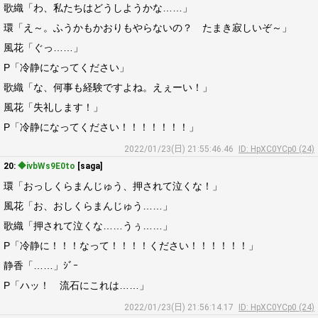
歌織「わ、私たちはどうしようかな……」
環「え～。ふうかもかおりもやらないの？ たまき寂しいぞ～」
風花「ぐっ……」
P「冷静になってください」
歌織「な、何事も経験ですよね。えぇーい！」
風花「失礼します！」
P「冷静になってください！！！！！！！」
2022/01/23(日) 21:55:46.46
ID: HpXC0YCp0 (24)
20:
◆ivbWs9E0to
[saga]
環「おっしくらまんじゅう、押されて泣くな！」
風花「お、おしくらまんじゅう……」
歌織「押されて泣くな……うぅ……」
P「冷静に！！！なって！！！！ください！！！！！！」
静香「……」ｼﾞｰ
P「ハッ！ 流石にこれは……」
2022/01/23(日) 21:56:14.17
ID: HpXC0YCp0 (24)