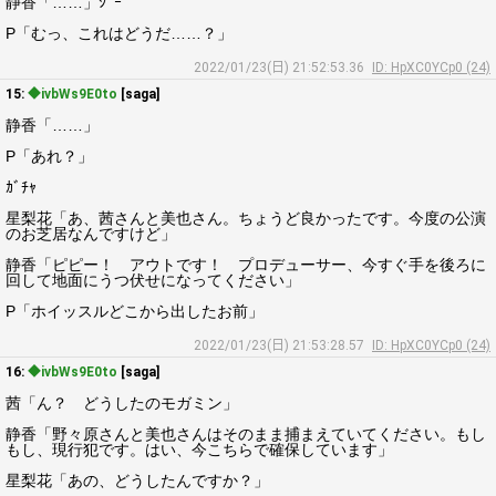
静香「……」ｼﾞｰ
P「むっ、これはどうだ……？」
2022/01/23(日) 21:52:53.36
ID: HpXC0YCp0 (24)
15:
◆ivbWs9E0to
[saga]
静香「……」
P「あれ？」
ｶﾞﾁｬ
星梨花「あ、茜さんと美也さん。ちょうど良かったです。今度の公演
のお芝居なんですけど」
静香「ピピー！ アウトです！ プロデューサー、今すぐ手を後ろに
回して地面にうつ伏せになってください」
P「ホイッスルどこから出したお前」
2022/01/23(日) 21:53:28.57
ID: HpXC0YCp0 (24)
16:
◆ivbWs9E0to
[saga]
茜「ん？ どうしたのモガミン」
静香「野々原さんと美也さんはそのまま捕まえていてください。もし
もし、現行犯です。はい、今こちらで確保しています」
星梨花「あの、どうしたんですか？」