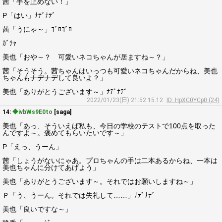
茜「手を止めない！」
P「はい」ﾅﾃﾞﾅﾃﾞ
茜「うにゃ～」ｺﾞﾛｺﾞﾛ
ｶﾞﾁｬ
美也「おや～？ 可愛いネコちゃんが居ますね～？」
茜「そうそう。茜ちゃんはいっつも可愛いネコちゃんだからね、美也
ちゃんもナデナデして良いよ？」
美也「ありがとうございます～」ﾅﾃﾞﾅﾃﾞ
2022/01/23(日) 21:52:15.12
ID: HpXC0YCp0 (24)
14:
◆ivbWs9E0to
[saga]
美也「あっ、そういえば私も、今日の学校のテストで100点を取った
んですよ～。褒めてもらいたいです～」
P「えっ、うーん」
茜「しょうがないにゃあ。プロちゃんの手は二本あるからね、一本は
美也ちゃんに分けてあげよう」
美也「ありがとうございます～。それではお願いしますね～」
Ｐ「う、うーん。それでは失礼して……」ﾅﾃﾞﾅﾃﾞ
美也「良いですな～」