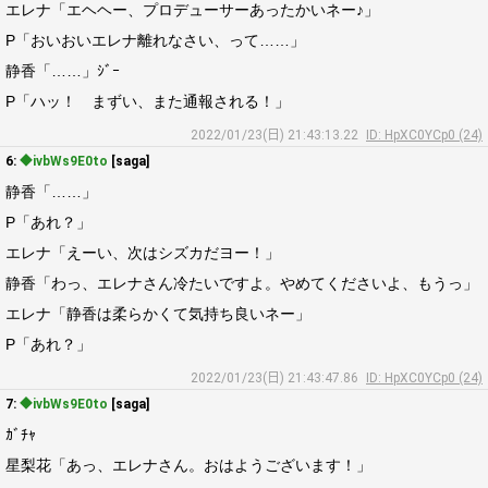
エレナ「エヘヘー、プロデューサーあったかいネー♪」
P「おいおいエレナ離れなさい、って……」
静香「……」ｼﾞｰ
P「ハッ！ まずい、また通報される！」
2022/01/23(日) 21:43:13.22
ID: HpXC0YCp0 (24)
6:
◆ivbWs9E0to
[saga]
静香「……」
P「あれ？」
エレナ「えーい、次はシズカだヨー！」
静香「わっ、エレナさん冷たいですよ。やめてくださいよ、もうっ」
エレナ「静香は柔らかくて気持ち良いネー」
P「あれ？」
2022/01/23(日) 21:43:47.86
ID: HpXC0YCp0 (24)
7:
◆ivbWs9E0to
[saga]
ｶﾞﾁｬ
星梨花「あっ、エレナさん。おはようございます！」