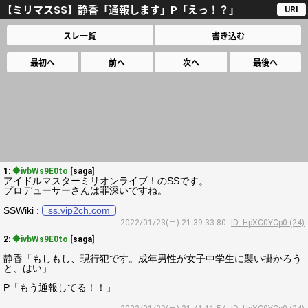
【ミリマスSS】静香「通報します」P「えっ！？」
URI
スレ一覧
書き込む
最初へ
前へ
次へ
最後へ
1:
◆ivbWs9E0to
[saga]
アイドルマスターミリオンライブ！のSSです。
プロデューサーさんは罪深いですね。
SSWiki :
ss.vip2ch.com
2022/01/23(日) 21:39:33.80
ID: HpXC0YCp0 (24)
2:
◆ivbWs9E0to
[saga]
静香「もしもし、現行犯です。成年男性が女子中学生に襲い掛かろう
と、はい」
P「もう通報してる！！」