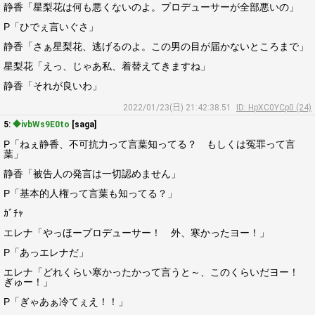
静香「星梨花は何も悪くないのよ。プロデューサーが全部悪いの」
P「ひでぇ言いぐさ」
静香「さぁ星梨花、逃げるのよ。この男の目が届かないところまで」
星梨花「えっ、じゃあ私、着替えてきますね」
静香「それが良いわ」
2022/01/23(日) 21:42:38.51
ID: HpXC0YCp0 (24)
5:
◆ivbWs9E0to
[saga]
P「ねぇ静香、不可抗力って言葉知ってる？ もしくは冤罪って言
葉」
静香「被告人の発言は一切認めません」
P「基本的人権って言葉も知ってる？」
ｶﾞﾁｬ
エレナ「やっほープロデューサー！ 外、寒かったヨー！」
P「あっエレナだ」
エレナ「どれくらい寒かったかって言うと～、このくらいだヨー！
ぎゅー！」
P「ぎゃあぁ冷てぇえ！！」