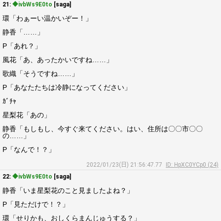
21:
◆ivbWs9E0to
[saga]
環「わぁーい温かいぞー！」
静香「……」
P「あれ？」
風花「あ、あったかいですね……」
歌織「そうですね……」
P「あなたたちは冷静になってください」
ｶﾞﾁｬ
星梨花「あの」
静香「もしもし、今すぐ来てください。はい、住所は〇〇市〇〇
の……」
P「なんで！？」
2022/01/23(日) 21:56:47.77
ID: HpXC0YCp0 (24)
22:
◆ivbWs9E0to
[saga]
静香「いま星梨花のこと見ましたよね？」
P「見ただけで！？」
環「せりかも、おしくらまんじゅうする？」