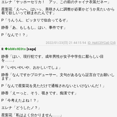
エレナ「ヤッホーセリカ！ アッ、この前のチャイナ衣装だネー」
星梨花「えへへ。はいっ、美咲さんに調整が必要かどうか見たいから
着て欲しいって頼まれたんです」
P「うんうん、ピッタリで似合ってるぞ」
静香「あ、もしもし。はい、事件です」
P「なんで！？」
2022/01/23(日) 21:44:15.94
ID: HpXC0YCp0 (24)
8:
◆ivbWs9E0to
[saga]
静香「はい、現行犯です。成年男性が女子中学生に厭らしい目
を……」
P「いやいやいや、おかしいでしょ」
静香「なんですかプロデューサー。文句があるなら証言台でお願いし
ます」
P「なんで星梨花を見ただけで通報されないといけないんだ！」
静香「えーっと、そう、覗きです。痴漢です」
P「今考えたよね！？」
エレナ「どうしたノ？」
星梨花「私はよく分かりません……」