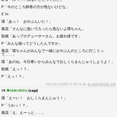
P「今のところ静香の方が危ないけどな」
ｶﾞﾁｬ
環「あっ！ おやぶんいた！」
風花「そんなに急いで入ったら危ないよ環ちゃん」
歌織「あっプロデューサーさん。お疲れ様です」
P「みんな揃ってどうしたんですか」
風花「環ちゃんがみんなで一緒におやぶんのところに行こうっ
て……」
環「あのね、今日寒いからみんなでおしくらまんじゅうしようよ！」
歌織「えっ！？」
P「えっ！？」
2022/01/23(日) 21:55:16.40
ID: HpXC0YCp0 (24)
19:
◆ivbWs9E0to
[saga]
環「えーい！ おしくらまんじゅう！」
P「うわっ！？」
風花「え、えーっと……」