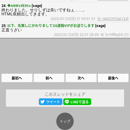
24:
◆ivbWs9E0to
[sage]
終わりました。せりしずは良いですねぇ……。
HTML依頼出してきます。
2022/01/23(日) 21:59:01.51
ID: HpXC0YCp0 (24)
25:
以下、名無しにかわりましてSS速報VIPがお送りします
[sage]
正直うざい
2022/01/23(日) 22:01:28.09
ID: h+YffByDO (1)
最初へ
前へ
次へ
最後へ
このスレッドをシェア
ツイート
LINEで送る
トップ