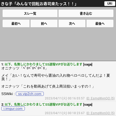
きな子「みんなで回転お寿司来たッス！！」
URI
スレ一覧
書き込む
最初へ
前へ
次へ
最後へ
1:
以下、名無しにかわりましてSS速報VIPがお送りします
[saga]
オニナッツ「ﾍﾟﾛﾍﾟﾛﾍﾟﾛﾍﾟﾛ」
メイ「おい！なんで寿司やら醤油の入れ物ペロペロしてんだよ！夏
美！」
オニナッツ「これを動画あげて炎上商法狙いまっすの！」
SSWiki :
ss.vip2ch.com
2023/04/11(火) 00:16:03.57
ID: EsmqWvnQO (5)
2:
以下、名無しにかわりましてSS速報VIPがお送りします
[saga]
i.imgur.com
2023/04/11(火) 00:18:23.67
ID: EsmqWvnQO (5)