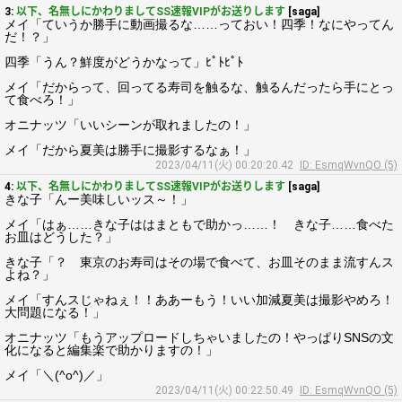
3:
以下、名無しにかわりましてSS速報VIPがお送りします
[saga]
メイ「ていうか勝手に動画撮るな……っておい！四季！なにやってん
だ！？」
四季「うん？鮮度がどうかなって」ﾋﾟﾄﾋﾟﾄ
メイ「だからって、回ってる寿司を触るな、触るんだったら手にとっ
て食べろ！」
オニナッツ「いいシーンが取れましたの！」
メイ「だから夏美は勝手に撮影するなぁ！」
2023/04/11(火) 00:20:20.42
ID: EsmqWvnQO (5)
4:
以下、名無しにかわりましてSS速報VIPがお送りします
[saga]
きな子「んー美味しいッス～！」
メイ「はぁ……きな子ははまともで助かっ……！ きな子……食べた
お皿はどうした？」
きな子「？ 東京のお寿司はその場で食べて、お皿そのまま流すんス
よね？」
メイ「すんスじゃねぇ！！ああーもう！いい加減夏美は撮影やめろ！
大問題になる！」
オニナッツ「もうアップロードしちゃいましたの！やっぱりSNSの文
化になると編集楽で助かりますの！」
メイ「＼(^o^)／」
2023/04/11(火) 00:22:50.49
ID: EsmqWvnQO (5)