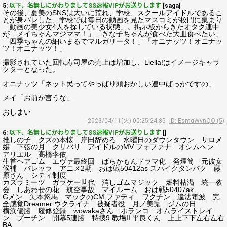
5:
以下、名無しにかわりましてSS速報VIPがお送りします
[saga]
その後、夏美のSNSは大いに荒れ、学校、スクールアイドルであるこ
とが身バレした、学校では毎日の動画を見たマスコミが校門に集まり
「動画の美少女4人を探している状態」。掲示板からきたオタク連中
が「メイちゃんマジママ！」「きな子ちゃんが食べた大皿食べたい」
「四季ちゃんの細いまるでマルガリータ！」「オニナッツ！オニナッ
ツ！オニナッツ！」
撮影されていた回転寿司屋の売上は増加し、Liella!はイメージキャラ
クターとなった。
オニナッツ「ネット民ってやっぱり頭おかしい連中ばっかですの」
メイ「お前が言うな」
おしまい
2023/04/11(火) 00:25:24.85
ID: EsmqWvnQO (5)
6:
以下、名無しにかわりましてSS速報VIPがお送りします
[]
推しの子 クズの本懐 岸田辞めろ 水曜日のダウンタウン サロメ
嬢 下弦の月 クリバリ アイドルのMV フォファナ オシムヘン
アリエル 高橋李依
生首ヘアゴム エヴァ最終回 ばらかもんドラマ化 発煙筒 元彼女
候補 バレッラ アニメ2期 おは戦50412as スパイクタンパク 藤
原さん シティ制度
カズラミーツ ガラケー世代 消しゴムマジック 燃料枯渇 統一教
会 しあわせの花 航空事故 マイルーム おは戦50407ak
Gメン 矢本悠馬 マックのCM ファティ ワクチン 違法電波 完
全感覚Dreamer ウクライナ 被疑者役 月ノ美兎 ジムの日
横浜優勝 履修登録 wowakaさん ポランコ オムライストレイ
ン プーチン 開幕5連勝 特捜9 教場II 平良くん 上上下下左右左右
BA