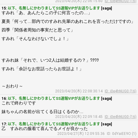
2023/04/20(木) 22:06:15.60
ID: i0e4hNUG0 (16)
15:
以下、名無しにかわりましてSS速報VIPがお送りします
[saga]
すみれ「あ、あんたらこの子に何言ったの…」
夏美「何って…部内でのすみれ先輩のあれこれを言っただけですの」
四季「関係者周知の事実だと思って」
すみれ「そんなわけないでしょ！」
すみれ妹「それで、いつ2人は結婚するの？」ﾜｸﾜｸ
すみれ「余計なお世話ったらお世話よ！」
～おわり～
2023/04/20(木) 22:08:30.14
ID: i0e4hNUG0 (16)
16:
以下、名無しにかわりましてSS速報VIPがお送りします
[saga]
これで終わりです
妹ちゃんの名前が出てくる日はくるのか…
2023/04/20(木) 22:09:18.45
ID: i0e4hNUG0 (16)
17:
以下、名無しにかわりましてSS速報VIPがお送りします
[sage]
乙 すみれの服着て喜んでるメイが良かった
2023/04/27(木) 12:09:55.36
ID: 0dYaiEE9O (1)