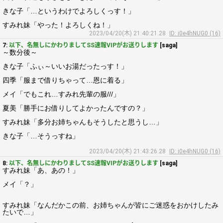
きな子「…というわけでよろしくっす！」
すみれ妹「やった！よろしくね！」
2023/04/20(木) 21:40:21.28
ID: i0e4hNUG0 (16)
7:
以下、名無しにかわりましてSS速報VIPがお送りします
[saga]
～数分後～
きな子「ふぃ～いいお湯だったっす！」
四季「服まで借りちゃって…恩に着る」
メイ「でもこれ…すみれ先輩の服///」
夏美「勝手にお借りしてよかったんですの？」
すみれ妹「多分お姉ちゃんもそうしたと思うし…」
きな子「…そうっすね」
2023/04/20(木) 21:43:26.28
ID: i0e4hNUG0 (16)
8:
以下、名無しにかわりましてSS速報VIPがお送りします
[saga]
すみれ妹「あ、あの！」
メイ「？」
すみれ妹「なんだかこの前、お姉ちゃんが皆にご迷惑をおかけしたみ
たいで…」