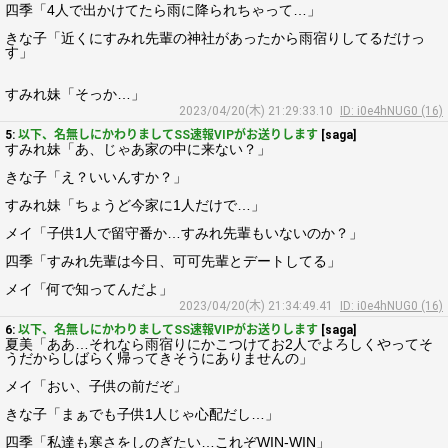
四季「4人で出かけてたら雨に降られちゃって…」
きな子「近くにすみれ先輩の神社があったから雨宿りしてるだけっ
す」
すみれ妹「そっか…」
2023/04/20(木) 21:29:33.10
ID: i0e4hNUG0 (16)
5:
以下、名無しにかわりましてSS速報VIPがお送りします
[saga]
すみれ妹「あ、じゃあ家の中に来ない？」
きな子「え？いいんすか？」
すみれ妹「ちょうど今家に1人だけで…」
メイ「子供1人で留守番か…すみれ先輩もいないのか？」
四季「すみれ先輩は今日、可可先輩とデートしてる」
メイ「何で知ってんだよ」
2023/04/20(木) 21:34:49.41
ID: i0e4hNUG0 (16)
6:
以下、名無しにかわりましてSS速報VIPがお送りします
[saga]
夏美「ああ…それなら雨宿りにかこつけてお2人でよろしくやってそ
うだからしばらく帰ってきそうにありませんの」
メイ「おい、子供の前だぞ」
きな子「まぁでも子供1人じゃ心配だし…」
四季「私達も寒さをしのぎたい…これぞWIN-WIN」