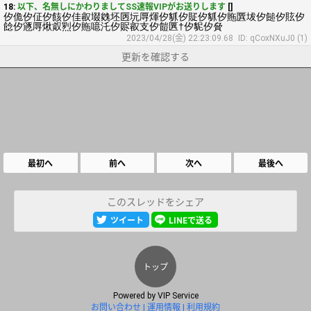
18:
以下、名無しにかわりましてSS速報VIPがお送りします
[]
㐴佹㐴佂㐴䬵㐴佳㕡㙍㕙坯㔷坃㕌煇㐴䝖㐴䝪㐴䝖㐴䝯㔵坺㐴䭔㐴䝮㐴
䭃㐴䝇㕌煍㕢煭㐴䝯噫汑㐴䝲㕡支㐴䭓㔴†㐴䝚㐴䝱
2023/04/28(金) 22:23:09.68
ID: qCoxNXuJ0 (1)
更新を確認する
最初へ
前へ
次へ
最後へ
このスレッドをシェア
ツイート
LINEで送る
トップ
Powered by
VIP Service
お問い合わせ
運用情報
利用規約