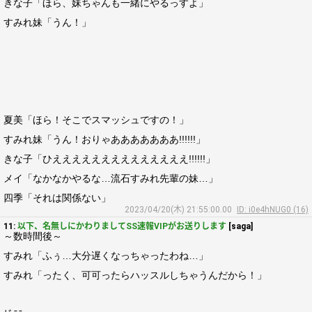
きな子「ほら、妹ちゃんも一緒にやるっすよ」
すみれ妹「うん！」
夏美「ほら！そこでスマッシュですの！」
すみれ妹「うん！おりゃあああああああ!!!!!!」
きな子「ひええええええええええええええ!!!!!!」
メイ「なかなかやるな…流石すみれ先輩の妹…」
四季「それは関係ない」
2023/04/20(木) 21:55:00.00
ID: i0e4hNUG0 (16)
11:
以下、名無しにかわりましてSS速報VIPがお送りします
[saga]
～数時間後～
すみれ「ふぅ…大分遅くなっちゃったわね…」
すみれ「ったく、可可ったらハッスルしちゃうんだから！」