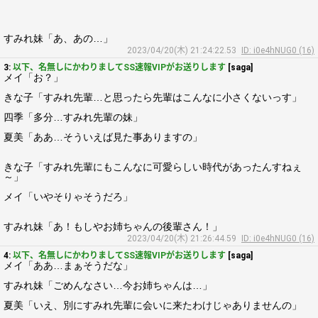
すみれ妹「あ、あの…」
2023/04/20(木) 21:24:22.53
ID: i0e4hNUG0 (16)
3:
以下、名無しにかわりましてSS速報VIPがお送りします
[saga]
メイ「お？」
きな子「すみれ先輩…と思ったら先輩はこんなに小さくないっす」
四季「多分…すみれ先輩の妹」
夏美「ああ…そういえば見た事ありますの」
きな子「すみれ先輩にもこんなに可愛らしい時代があったんすねぇ
～」
メイ「いやそりゃそうだろ」
すみれ妹「あ！もしやお姉ちゃんの後輩さん！」
2023/04/20(木) 21:26:44.59
ID: i0e4hNUG0 (16)
4:
以下、名無しにかわりましてSS速報VIPがお送りします
[saga]
メイ「ああ…まぁそうだな」
すみれ妹「ごめんなさい…今お姉ちゃんは…」
夏美「いえ、別にすみれ先輩に会いに来たわけじゃありませんの」