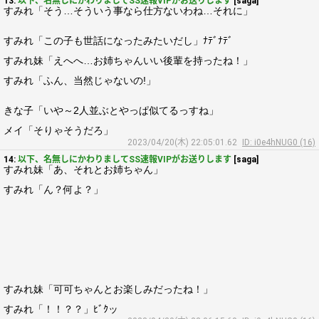
13:
以下、名無しにかわりましてSS速報VIPがお送りします
[saga]
すみれ「そう…そういう事なら仕方ないわね…それに」
すみれ「この子も世話になったみたいだし」ﾅﾃﾞﾅﾃﾞ
すみれ妹「えへへ…お姉ちゃんいい後輩を持ったね！」
すみれ「ふん、当然じゃないの!」
きな子「いや～2人並ぶとやっぱ似てるっすね」
メイ「そりゃそうだろ」
2023/04/20(木) 22:05:01.62
ID: i0e4hNUG0 (16)
14:
以下、名無しにかわりましてSS速報VIPがお送りします
[saga]
すみれ妹「あ、それとお姉ちゃん」
すみれ「ん？何よ？」
すみれ妹「可可ちゃんとお楽しみだったね！」
すみれ「！！？？」ﾋﾞｸッ