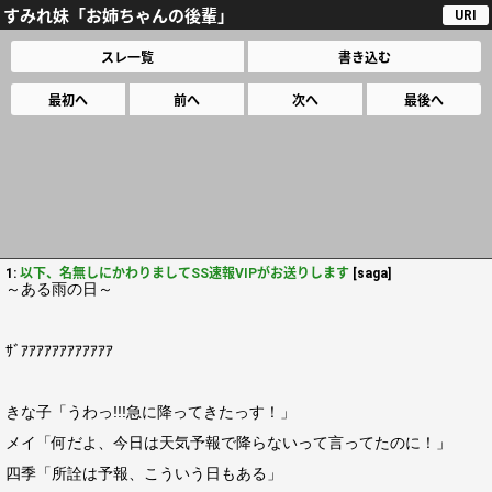
すみれ妹「お姉ちゃんの後輩」
URI
スレ一覧
書き込む
最初へ
前へ
次へ
最後へ
1:
以下、名無しにかわりましてSS速報VIPがお送りします
[saga]
～ある雨の日～
ｻﾞｱｱｱｱｱｱｱｱｱｱｱｱ
きな子「うわっ!!!急に降ってきたっす！」
メイ「何だよ、今日は天気予報で降らないって言ってたのに！」
四季「所詮は予報、こういう日もある」