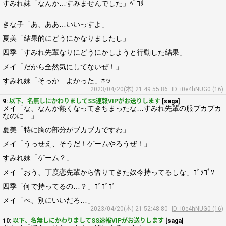
すみれ妹「なんか…すみませんでした」ﾍﾟｺﾘ
きな子「あ、ああ…いいっすよ」
夏美「結果的にどうにかなりましたし」
四季「すみれ先輩なりにどうにかしようと行動した結果」
メイ「だから全然気にしてないぜ！」
すみれ妹「そっか…よかった」ﾎッ
2023/04/20(木) 21:49:55.86
ID: i0e4hNUG0 (16)
9:
以下、名無しにかわりましてSS速報VIPがお送りします
[saga]
メイ「な、なんか熱くなってきちまったな…すみれ先輩の服ブカブカ
なのに…」
夏美「特に胸の部分がブカブカですわ」
メイ「うっせえ、そうだ！ゲームやろうぜ！」
すみれ妹「ゲーム？」
メイ「おう、丁度恋先輩から借りてきた奴今持ってるしな」ｺﾞｿｺﾞｿ
四季「何で持ってるの…？」ｺﾞｺﾞｺﾞ
メイ「べ、別にいいだろ…」
2023/04/20(木) 21:52:48.80
ID: i0e4hNUG0 (16)
10:
以下、名無しにかわりましてSS速報VIPがお送りします
[saga]