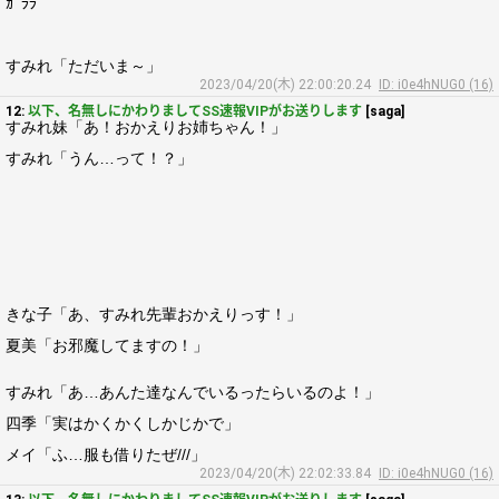
ｶﾞﾗﾗ
すみれ「ただいま～」
2023/04/20(木) 22:00:20.24
ID: i0e4hNUG0 (16)
12:
以下、名無しにかわりましてSS速報VIPがお送りします
[saga]
すみれ妹「あ！おかえりお姉ちゃん！」
すみれ「うん…って！？」
きな子「あ、すみれ先輩おかえりっす！」
夏美「お邪魔してますの！」
すみれ「あ…あんた達なんでいるったらいるのよ！」
四季「実はかくかくしかじかで」
メイ「ふ…服も借りたぜ///」
2023/04/20(木) 22:02:33.84
ID: i0e4hNUG0 (16)