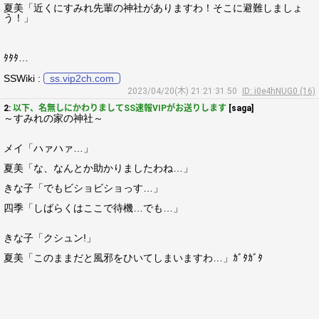
夏美「近くにすみれ先輩の神社がありますわ！そこに避難しましょ
う！」
ﾀﾀﾀ…
SSWiki :
ss.vip2ch.com
2023/04/20(木) 21:21:31.50
ID: i0e4hNUG0 (16)
2:
以下、名無しにかわりましてSS速報VIPがお送りします
[saga]
～すみれの家の神社～
メイ「ハァハァ…」
夏美「な、なんとか助かりましたわね…」
きな子「でもビショビショっす…」
四季「しばらくはここで待機…でも…」
きな子「クシュン!」
夏美「このままだと風邪をひいてしまいますわ…」ｶﾞﾀｶﾞﾀ