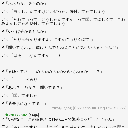
P「おお乃々。居たのか」
乃々「白々しいんですけど。ぜったい気付いてたでしょう」
乃々「それでもって、どうしたんですか、って聞いてほしくて、これ
みよがしにため息付いてたでしょう」
P「やっぱ分かるもんか」
乃々「そりゃ分かりますよ。さすがのもりくぼでも」
P「聞いてくれよ、俺はとんでもねえことに気付いちまったんだ」
乃々「はあ……なんですか……？」
P「まゆってさ……めちゃめちゃかわいくねぇか……？」
乃々「……」ぺらり
P「あれ？ 乃々？ 聞いてる？」
乃々「聞いてました」
P「過去形になってる！」
2024/04/24(水) 22:47:35.00
ID: gulbWFtS0 (22)
3:
◆Z9rYxRK0vI
[saga]
P「いやな？ この前俺とまゆの二人で海外ロケ行ったじゃん」
乃々「みたいですね。二人でプールで遊んだの、楽しかったって聞き