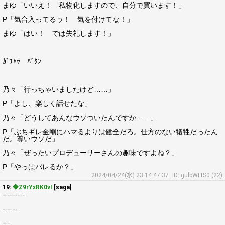
まゆ「いいえ！ 私物化しますので、自分で買います！」
P「気合入ってるゥ！ 気を付けてな！」
まゆ「はい！ では失礼します！」
ｶﾞﾁｬｯ ﾊﾞﾀﾝ
乃々「行っちゃいましたけど……」
P「よし、楽しく話せたな」
乃々「どうしてあんなウソついたんですか……」
P「ぶちギレ金剛にハマるよりは健全だろ。仕方のない犠牲だったん
だ。尊いウソだ」
乃々「ぜったいプロデューサーさんの趣味ですよね？」
P「やっぱパレるか？」
2024/04/24(水) 23:14:47.37
ID: gulbWFtS0 (22)
19:
◆Z9rYxRK0vI
[saga]
---------
------
---