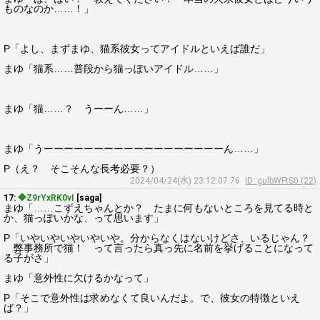
ものなのか……！」
P「よし、まずまゆ、猫系彼女ってアイドルといえば誰だ」
まゆ「猫系……普段から猫っぽいアイドル……」
まゆ「猫……？ うーーん……」
まゆ「うーーーーーーーーーーーーーーーーーーん……」
P（え？ そこそんな長考必要？）
2024/04/24(水) 23:12:07.76
ID: gulbWFtS0 (22)
17:
◆Z9rYxRK0vI
[saga]
まゆ「……こずえちゃんとか？ たまに何もないところを見てる時と
か、猫っぽいかな、って思います」
P「いやいやいやいやいや。分からなくはないけどさ、いるじゃん？
弊事務所で猫！ って言ったら真っ先に名前を挙げることになって
る子がさ」
まゆ「意外性に欠けるかなって」
P「そこで意外性は求めなくて良いんだよ。で、彼女の特徴といえ
ば？」