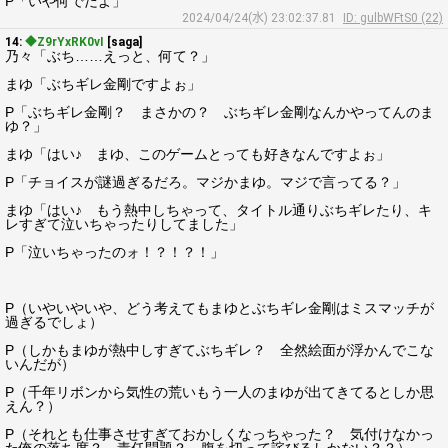
P「いや何でだよ」
2024/04/24(水) 23:02:37.81
ID: gulbWFtS0 (22)
14:
◆Z9rYxRK0vI
[saga]
乃々「ぶち……えっと、何て？」
まゆ「ぶちギレ金剛ですよぉ」
P「ぶちギレ金剛？ まさかの？ ぶちギレ金剛なんかやってんのま
ゆ？」
まゆ「はい♪ まゆ、このゲームとっても好きなんですよぉ」
P「チョイスが謎過ぎるだろ。マジかまゆ。マジで言ってる？」
まゆ「はい♪ もう熱中しちゃって、タイトル通りぶちギレたり、キ
レすぎて泣いちゃったりしてました」
P「泣いちゃったのォ！？！？！」
P（いやいやいや、どう考えてもまゆとぶちギレ金剛はミスマッチが
過ぎるでしょ）
P（しかもまゆが熱中しすぎてぶちギレ？ 全然絵面が浮かんでこな
いんだが）
P（千年リボンから気性の荒いもう一人のまゆが出てきてるとしか思
えん？）
P（それとも仕事させすぎておかしくなっちゃった？ 気付けなかっ