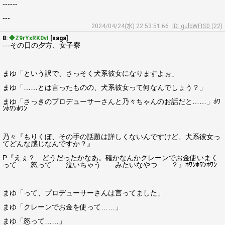
------
---
2024/04/24(水) 22:53:51.66
ID: gulbWFtS0 (22)
8:
◆Z9rYxRK0vI
[saga]
---その日の夕方、女子寮
まゆ「という訳で、さっそく犬系彼女になりますよぉ」
まゆ「……とは言ったものの、犬系彼女って何なんでしょう？」
まゆ「さっきのプロデューサーさんと乃々ちゃんのお話だと……」ﾎﾜ
ﾝﾎﾜﾝﾎﾜﾝ
乃々『もりくぼ、その手の話題は詳しくないんですけど、犬系彼女っ
てどんな感じなんですか？』
P『えぇ？ どうだったかなあ。確かなんかクレーンでお金使いまく
って……怒って……泣いちゃう……みたいなやつ……？』ﾎﾜﾝﾎﾜﾝﾎﾜﾝ
まゆ「って、プロデューサーさんは言ってました」
まゆ「クレーンでお金を使って……」
まゆ「怒って……」