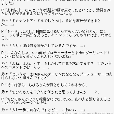
ました」
P「あれ以来、なんというか演技の幅が広がったというか、活発さみ
たいなのが見えるようになってきたんだよな」
乃々「ドミナントアイドルでしたっけ。多彩な演技ができると
か……」
P「もうさ、ふとした瞬間に見せるいたずらっぽい笑顔とか、にし
し、って感じの笑顔を見ると、キュンってなっちゃうわけよ、わかる
よね」
乃々「もりくぼは何を聞かされているんですか……」
P「こんなんじゃ、いつ俺がプロデューサーとまゆのダーリンのドミ
ナントになるか分かったもんじゃないよね」
乃々「よね、よね、って、もしかして同意を求めてます？ 世迷い言
へのコメントはむーりぃ……」
乃々「というか、まゆさんのダーリンになるならプロデューサーは続
けられないと思うんですけど……」
P「そこはほら、ちひろさんが何とかしてくれるから」
乃々「ちひろさんをワタリか何かだと思ってませんか……？」
P「ちひろさんがワタリ程度なわけないだろ。あの人と渡り合えると
したらウォルターぐらいだよ」
乃々「人外一歩手前なんですけど……こわいぃ……」