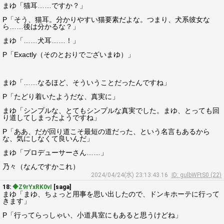
まゆ「猫耳……ですか？」
P「そう、猫耳。分かりやすい猫要素だよな。つまり、犬系彼女な
ら……後は分かるな？」
まゆ「……犬耳……！」
P「Exactly（そのとおりでございまゆ）」
まゆ「……なるほど、そういうことだったんですね」
P「たどり着いたようだな、真実に」
まゆ「シンプルな、とてもシンプルな真実でした。まゆ、とっても回
り道してしまったようですね」
P「ああ、だが回り道こそ最短の道だった、という名言もあるから
な、気にしなくて良いんだ」
まゆ「プロデューサーさん……」
乃々（なんですかこれ）
2024/04/24(水) 23:13:43.16
ID: gulbWFtS0 (22)
18:
◆Z9rYxRK0vI
[saga]
まゆ「まゆ、ちょっと用事を思い出したので、ドンキホーテに行って
きます」
P「行ってらっしゃい、小道具室にもあると思うけどね」