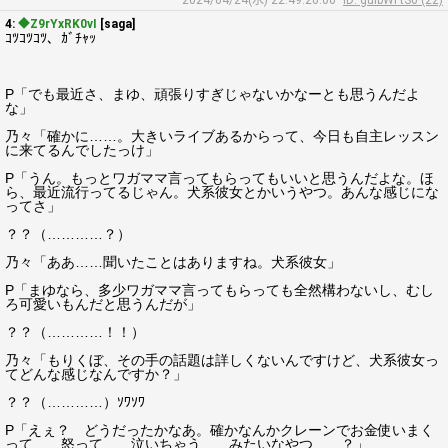
2024/04/24(水) 22:49:20.06
ID: gulbWFtS0 (22)
4:
◆Z9rYxRK0vI
[saga]
ｺﾂｺﾂｺﾂ、ｶﾞﾁｬｯ
P「でも最近さ、まゆ、頑張りすぎじゃないかなーとも思うんだよ
な」
乃々「確かに……。大きいライブあるからって、今日も自主レッスン
に来てるんでしたっけ」
P「うん。もっとワガママ言ってもらってもいいと思うんだよな。ほ
ら、最近流行ってるじゃん。犬系彼女とかいうやつ。あんな感じにな
ってさ」
？？（…………？）
乃々「ああ……聞いたことはありますね。犬系彼女」
P「まゆなら、多少ワガママ言ってもらっても全然構わないし、むし
ろ可愛いもんだと思うんだが」
？？（…………！！）
乃々「もりくぼ、その手の話題は詳しくないんですけど、犬系彼女っ
てどんな感じなんですか？」
？？（…………）ｿﾜｿﾜ
P「えぇ？ どうだったかなあ。確かなんかクレーンでお金使いまく
って……怒って……泣いちゃう……みたいなやつ……？」