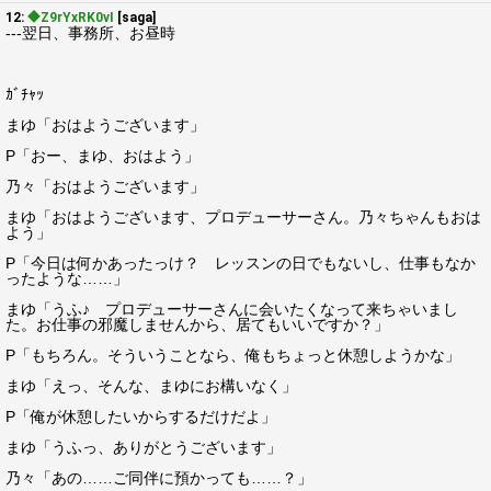
12:
◆Z9rYxRK0vI
[saga]
---翌日、事務所、お昼時
ｶﾞﾁｬｯ
まゆ「おはようございます」
P「おー、まゆ、おはよう」
乃々「おはようございます」
まゆ「おはようございます、プロデューサーさん。乃々ちゃんもおは
よう」
P「今日は何かあったっけ？ レッスンの日でもないし、仕事もなか
ったような……」
まゆ「うふ♪ プロデューサーさんに会いたくなって来ちゃいまし
た。お仕事の邪魔しませんから、居てもいいですか？」
P「もちろん。そういうことなら、俺もちょっと休憩しようかな」
まゆ「えっ、そんな、まゆにお構いなく」
P「俺が休憩したいからするだけだよ」
まゆ「うふっ、ありがとうございます」
乃々「あの……ご同伴に預かっても……？」