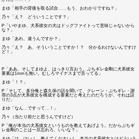
まゆ「相手の背後を取る試合……もう、おわかりですね？」
乃々「え？ どういうことです？」
P「いやまゆ、犬系彼女の犬はドッグファイトって意味じゃないから
な？」
まゆ「あれ、違うんですか？」
乃々「え？ あ、そういうことですか！？ 分かるわけないんですけ
ど！」
P「ああ、そしてまゆよ、はっきり言おう。ぶちギレ金剛に犬系彼女
要素は1mmも無い。むしろマイナスまで言ってる」
まゆ「！？」
P「そして、多分俺と森久保の話を聞いて、クレーン・ぶちギレ・謝
罪の3点が犬系彼女を構成する要素だと考えたのだろうが、それは誤
りだ」
まゆ「なん…ですって…！」
乃々（当たり前だと思うんですけど）
P「俺が本当の犬系彼女というものを教えてあげよう。だからぶちギ
レ金剛のことは一旦忘れろ、いいな？」
まゆ「は、はい！ 教えてください！ 本当の犬系彼女とはどういう