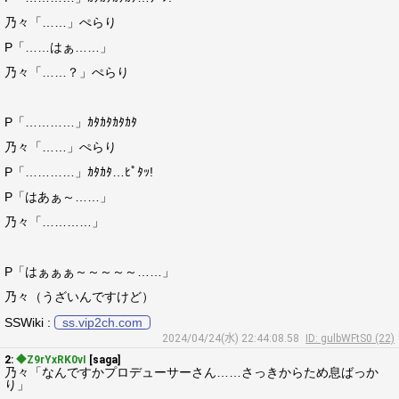
乃々「……」ぺらり
P「……はぁ……」
乃々「……？」ぺらり
P「…………」ｶﾀｶﾀｶﾀｶﾀ
乃々「……」ぺらり
P「…………」ｶﾀｶﾀ…ﾋﾟﾀｯ!
P「はあぁ～……」
乃々「…………」
P「はぁぁぁ～～～～～……」
乃々（うざいんですけど）
SSWiki :
ss.vip2ch.com
2024/04/24(水) 22:44:08.58
ID: gulbWFtS0 (22)
2:
◆Z9rYxRK0vI
[saga]
乃々「なんですかプロデューサーさん……さっきからため息ばっか
り」