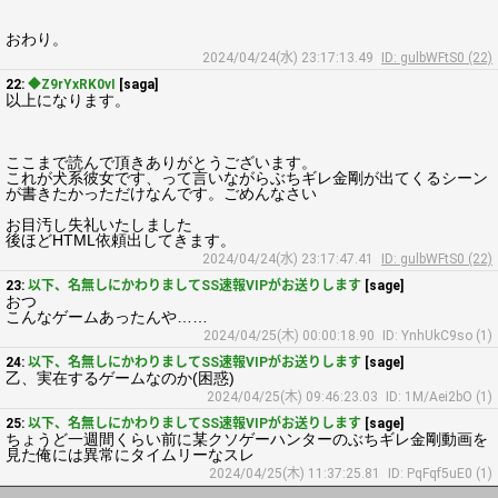
おわり。
2024/04/24(水) 23:17:13.49
ID: gulbWFtS0 (22)
22:
◆Z9rYxRK0vI
[saga]
以上になります。
ここまで読んで頂きありがとうございます。
これが犬系彼女です、って言いながらぶちギレ金剛が出てくるシーン
が書きたかっただけなんです。ごめんなさい
お目汚し失礼いたしました
後ほどHTML依頼出してきます。
2024/04/24(水) 23:17:47.41
ID: gulbWFtS0 (22)
23:
以下、名無しにかわりましてSS速報VIPがお送りします
[sage]
おつ
こんなゲームあったんや……
2024/04/25(木) 00:00:18.90
ID: YnhUkC9so (1)
24:
以下、名無しにかわりましてSS速報VIPがお送りします
[sage]
乙、実在するゲームなのか(困惑)
2024/04/25(木) 09:46:23.03
ID: 1M/Aei2bO (1)
25:
以下、名無しにかわりましてSS速報VIPがお送りします
[sage]
ちょうど一週間くらい前に某クソゲーハンターのぶちギレ金剛動画を
見た俺には異常にタイムリーなスレ
2024/04/25(木) 11:37:25.81
ID: PqFqf5uE0 (1)