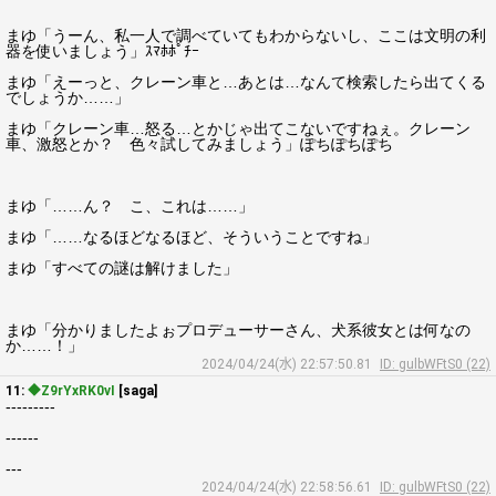
まゆ「うーん、私一人で調べていてもわからないし、ここは文明の利
器を使いましょう」ｽﾏﾎﾎﾟﾁｰ
まゆ「えーっと、クレーン車と…あとは…なんて検索したら出てくる
でしょうか……」
まゆ「クレーン車…怒る…とかじゃ出てこないですねぇ。クレーン
車、激怒とか？ 色々試してみましょう」ぽちぽちぽち
まゆ「……ん？ こ、これは……」
まゆ「……なるほどなるほど、そういうことですね」
まゆ「すべての謎は解けました」
まゆ「分かりましたよぉプロデューサーさん、犬系彼女とは何なの
か……！」
2024/04/24(水) 22:57:50.81
ID: gulbWFtS0 (22)
11:
◆Z9rYxRK0vI
[saga]
---------
------
---
2024/04/24(水) 22:58:56.61
ID: gulbWFtS0 (22)