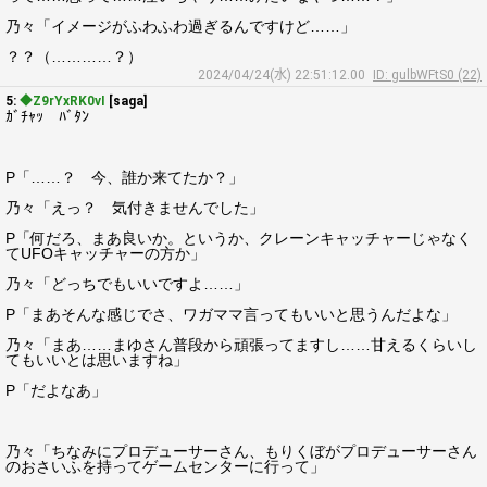
乃々「イメージがふわふわ過ぎるんですけど……」
？？（…………？）
2024/04/24(水) 22:51:12.00
ID: gulbWFtS0 (22)
5:
◆Z9rYxRK0vI
[saga]
ｶﾞﾁｬｯ ﾊﾞﾀﾝ
P「……？ 今、誰か来てたか？」
乃々「えっ？ 気付きませんでした」
P「何だろ、まあ良いか。というか、クレーンキャッチャーじゃなく
てUFOキャッチャーの方か」
乃々「どっちでもいいですよ……」
P「まあそんな感じでさ、ワガママ言ってもいいと思うんだよな」
乃々「まあ……まゆさん普段から頑張ってますし……甘えるくらいし
てもいいとは思いますね」
P「だよなあ」
乃々「ちなみにプロデューサーさん、もりくぼがプロデューサーさん
のおさいふを持ってゲームセンターに行って」