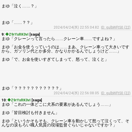
まゆ「泣く……？」
まゆ「……？？」
2024/04/24(水) 22:55:04.82
ID: gulbWFtS0 (22)
9:
◆Z9rYxRK0vI
[saga]
まゆ「クレーンって言ったら……クレーン車……ですよね？」
まゆ「お金を使うっていうのは……まあ、クレーン車って大きいです
から、ガソリン代とか多分、かなりかかるんでしょうけど……」
まゆ「で、お金を使いすぎてしまって、怒って、泣くと」
まゆ「？？？？？？？？？？？」
2024/04/24(水) 22:56:08.05
ID: gulbWFtS0 (22)
10:
◆Z9rYxRK0vI
[saga]
まゆ「これの一体どこに犬系の要素があるんでしょう……」
まゆ「皆目検討も付きません」
まゆ「というかそもそも、クレーン車を動かして怒って泣くって、そ
んなの涙もろい職人気質の現場監督ぐらいじゃないですか？」