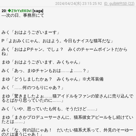
2024/04/24(水) 23:15:25.92
ID: gulbWFtS0 (22)
20:
◆Z9rYxRK0vI
[saga]
---次の日、事務所にて
みく「おはようございまーす」
P「よおみくにゃん、おはよう。今日もナイスな猫耳だな」
みく「おはよPチャン。でしょ？ みくのチャームポイントだから
ね」
まゆ「おはようございます、みくちゃん」
みく「あっ、まゆチャンもおは……よ……？」
まゆ「どうしましたかぁ？ みくちゃん」※犬耳装備
みく「……何のつもりにゃあ？」
まゆ「驚きましたよぉ……猫アイドルをファンの皆さんに売り込んで
るとばかり思っていたのに……」
みく「いや、思っていたも何も、そうだけど……」
まゆ「まさかプロデューサーさんに、猫系彼女アピールをし続けてい
たとは……」
みく「な、何の話にゃあ！ だいたい猫系犬系って、外見のそーゆー
のとは違うにゃあ！」