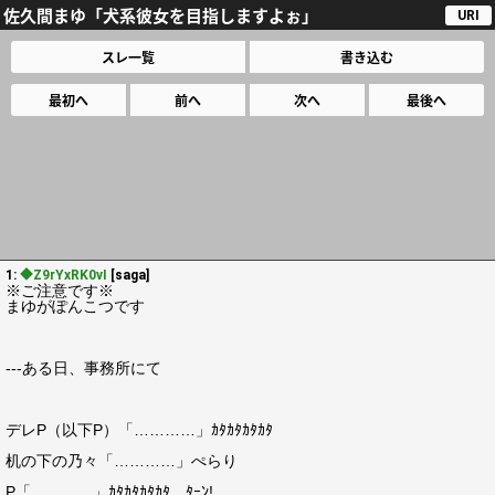
佐久間まゆ「犬系彼女を目指しますよぉ」
URI
スレ一覧
書き込む
最初へ
前へ
次へ
最後へ
1:
◆Z9rYxRK0vI
[saga]
※ご注意です※
まゆがぽんこつです
---ある日、事務所にて
デレP（以下P）「…………」ｶﾀｶﾀｶﾀｶﾀ
机の下の乃々「…………」ぺらり
P「…………」ｶﾀｶﾀｶﾀｶﾀ…ﾀｰﾝ!