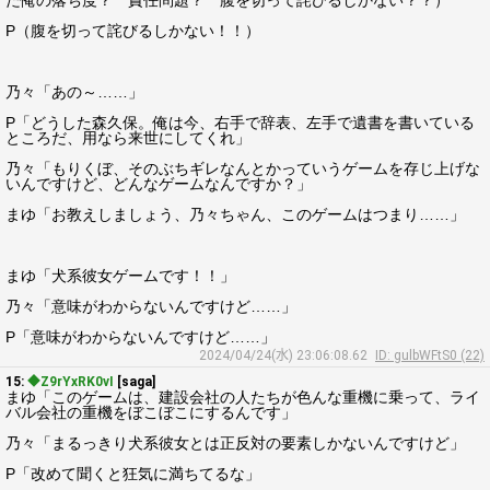
た俺の落ち度？ 責任問題？ 腹を切って詫びるしかない？？）
P（腹を切って詫びるしかない！！）
乃々「あの～……」
P「どうした森久保。俺は今、右手で辞表、左手で遺書を書いている
ところだ、用なら来世にしてくれ」
乃々「もりくぼ、そのぶちギレなんとかっていうゲームを存じ上げな
いんですけど、どんなゲームなんですか？」
まゆ「お教えしましょう、乃々ちゃん、このゲームはつまり……」
まゆ「犬系彼女ゲームです！！」
乃々「意味がわからないんですけど……」
P「意味がわからないんですけど……」
2024/04/24(水) 23:06:08.62
ID: gulbWFtS0 (22)
15:
◆Z9rYxRK0vI
[saga]
まゆ「このゲームは、建設会社の人たちが色んな重機に乗って、ライ
バル会社の重機をぼこぼこにするんです」
乃々「まるっきり犬系彼女とは正反対の要素しかないんですけど」
P「改めて聞くと狂気に満ちてるな」