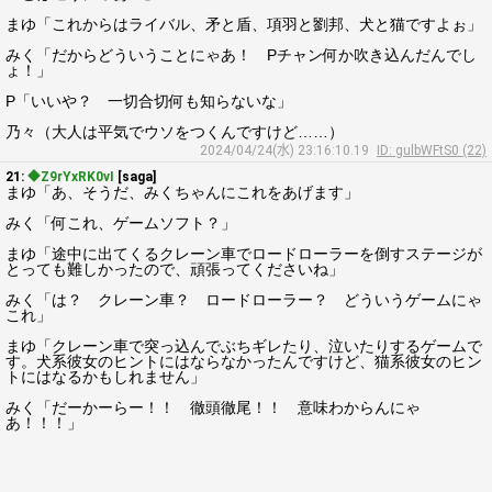
まゆ「これからはライバル、矛と盾、項羽と劉邦、犬と猫ですよぉ」
みく「だからどういうことにゃあ！ Pチャン何か吹き込んだんでし
ょ！」
P「いいや？ 一切合切何も知らないな」
乃々（大人は平気でウソをつくんですけど……）
2024/04/24(水) 23:16:10.19
ID: gulbWFtS0 (22)
21:
◆Z9rYxRK0vI
[saga]
まゆ「あ、そうだ、みくちゃんにこれをあげます」
みく「何これ、ゲームソフト？」
まゆ「途中に出てくるクレーン車でロードローラーを倒すステージが
とっても難しかったので、頑張ってくださいね」
みく「は？ クレーン車？ ロードローラー？ どういうゲームにゃ
これ」
まゆ「クレーン車で突っ込んでぶちギレたり、泣いたりするゲームで
す。犬系彼女のヒントにはならなかったんですけど、猫系彼女のヒン
トにはなるかもしれません」
みく「だーかーらー！！ 徹頭徹尾！！ 意味わからんにゃ
あ！！！」