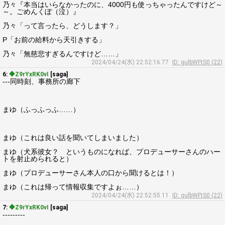
乃々『本当はいらなかったのに、4000円も使っちゃったんですけど～
～。ごめんくぼ（泣）』
乃々「って言ったら、どうします？」
P「お前の給料から天引きする」
乃々「無慈悲すぎるんですけど……」
2024/04/24(水) 22:52:16.77
ID: gulbWFtS0 (22)
6:
◆Z9rYxRK0vI
[saga]
---同時刻、事務所の廊下
まゆ（ふっふっふ……）
まゆ（これは良い話を聞いてしまいました）
まゆ（犬系彼女？ というものになれば、プロデューサーさんのハー
トを射止められると）
まゆ（プロデューサーさん本人の口から聞けるとは！）
まゆ（これは帰って情報収集ですよぉ……）
2024/04/24(水) 22:52:55.11
ID: gulbWFtS0 (22)
7:
◆Z9rYxRK0vI
[saga]
---------