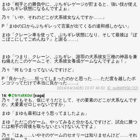
まゆ「相手との勝負中に、ぶちギレゲージが貯まると、強い技が使え
るぶちギレ状態になるんですよぉ」
乃々「いや、それのどこが犬系彼女なんですか……」
P「まゆの口からぶちギレって言葉が出てくるの違和感しかない」
まゆ「クレーン車を使って、ぶちギレ状態になり、そして最後は『ぼ
こぼこにしてごめんね？』と謝る……」
まゆ「つまり、クレーン、ぶちギレ、謝罪の犬系彼女三種の神器を兼
ね備えたこのゲームこそ、犬系彼女養成ゲームなんですよぉ！」
乃々「何もつまってないんですけど」
P「良かった……狂ってしまったのかと思った……ただ度を越したポ
ンコツってだけで本当に良かった……」
2024/04/24(水) 23:07:40.02
ID: gulbWFtS0 (22)
16:
◆Z9rYxRK0vI
[saga]
乃々「そもそも、仮にそうだとして、その要素のどこが犬系なんです
か。犬要素ゼロじゃないですか」
まゆ「まゆも最初はそう思ってましたよぉ」
まゆ「ただこのゲーム、やってみると分かるんですけど、試合に勝つ
には相手の背後を取らないといけないんですよ」
乃々「はぁ……いやそのゲームのセオリーは知りませんけど……それ
が何か……？」