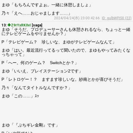
まゆ「もちろんですよぉ。一緒に休憩しましょ」
乃々「えへ……おじゃまします……」
2024/04/24(水) 23:00:42.66
ID: gulbWFtS0 (22)
13:
◆Z9rYxRK0vI
[saga]
まゆ「そうだ、プロデューサーさんも休憩されるなら、ちょっと一緒
にテレビゲームをやりませんか？」
P「テレビゲーム？ 珍しいな、まゆがテレビゲームなんて」
まゆ「はい。最近流行ってるって聞いたので、まゆもやってみたくな
っちゃって」
P「へー。何のゲーム？ Switchとか？」
まゆ「いいえ、プレイステーション2です」
P「レトロゲー！？ ますます珍しいな。紗南とかが喜びそうだ」
乃々「なんてタイトルなんですか？」
まゆ「この……」ｽｯ
まゆ「『ぶちギレ金剛』です」