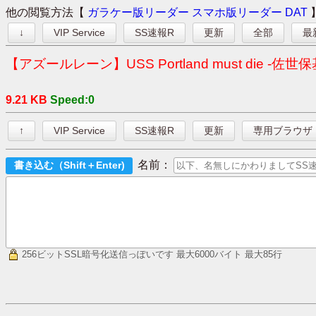
他の閲覧方法【
ガラケー版リーダー
スマホ版リーダー
DAT
↓
VIP Service
SS速報R
更新
全部
最
【アズールレーン】USS Portland must die 
9.21 KB
Speed:0
↑
VIP Service
SS速報R
更新
専用ブラウザ
名前：
256ビットSSL暗号化送信っぽいです
最大6000バイト 最大85行