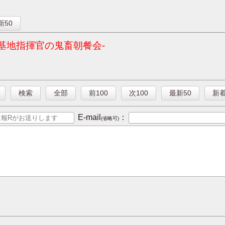
】
新50
-佐世保基地指揮官の鬼畜朝餐会-
検索
全部
前100
次100
最新50
新
E-mail
：
(省略可)