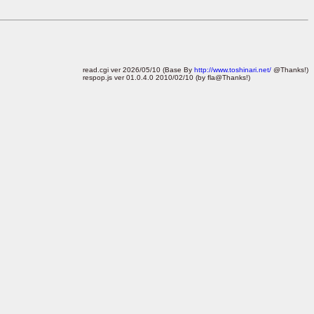
read.cgi ver 2026/05/10 (Base By
http://www.toshinari.net/
@Thanks!)
respop.js ver 01.0.4.0 2010/02/10 (by fla@Thanks!)