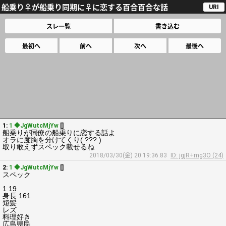
船乗り♀が船乗り同期に♀に恋する百合百合な話
URI
スレ一覧
書き込む
最初へ
前へ
次へ
最後へ
1:
1 ◆JgWutcMjYw
[]
船乗りが同僚の船乗りに恋する話よ
オラに度胸を分けてくり( ??? )
取り敢えずスペック載せるね
2018/03/30(金) 20:19:36.83
ID: jgjR+mg3O (24)
2:
1 ◆JgWutcMjYw
[]
スペック
1 19
身長 161
短髪
レズ
料理好き
広島県民