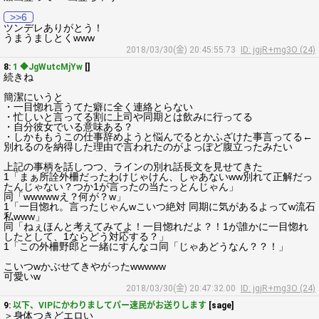
>>6
ツンデレありがとう！
うまうましとくwww
2018/03/30(金) 20:45:55.73
ID: jgjR+mg3O (24)
8:
1 ◆JgWutcMjYw
[]
続きね
簡潔にいうと
・一目惚れ言うてた癖に全く連絡とらない
・忙しいと言ってる割に上司や同期とは飲みに行ってる
・自分彼女でいる意味ある？
・しかももうこの仕事辞めようと悩んでるとかふざけた事言ってる←
別れるのを納得した理由で言われたのがよっぽど腹立ったみたい
上記の事柄を話しつつ、ラインの別れ話長文を見せてきた
1「まぁ所詮外柵だったわけじゃけん、しゃあないww別れて正解だっ
たんじゃない？つか1が言ったの当たっとんじゃん」
同「wwwwwえ？何が？w」
1「一目惚れ。言ったじゃんwこいつ絶対 同期に気があるよってw流石
私www」
同「ねぇほんと考えてみてよ！一目惚れだよ？！1が誰かに一目惚れ
したとして、1ならどう対応する？」
1「この外柵野郎と一緒にすんなコ同「じゃあどうなん？？！」
こいつwかぶせてきやがったwwwww
可愛いw
2018/03/30(金) 20:47:32.00
ID: jgjR+mg3O (24)
9:
以下、VIPにかわりましてパー速民がお送りします
[sage]
＞身体つきどエロい