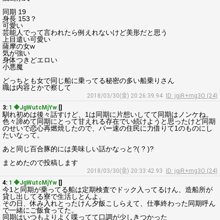
同期 19
身長 153？
可愛い
芸能人でって言われたら例えれないけど美形だと思う
上目遣い可愛い
薩摩の女w
気が強い
身体つきどエロい
小悪魔
どっちとも女で同じ船に乗ってる秘密の多い船乗りさん
職は内容とかで察して
2018/03/30(金) 20:26:39.94
ID: jgjR+mg3O (24)
3:
1 ◆JgWutcMjYw
[]
馴れ初めは後々話すけど、1は同期に片想いしてて同期はノンケね。
色々諦めて同期にとって甘えれる存在でい続けようと思ったけど同期
のせいで恋心再燃焼したので、パー速の住民に力借りて1のものにし
たいなって。
あと同じ百合豚的には美味しい話かなっと?( ? )?
まとめたので投稿します
2018/03/30(金) 20:33:42.93
ID: jgjR+mg3O (24)
4:
1 ◆JgWutcMjYw
[]
今1と同期が乗ってる船は定期検査でドック入ってるけん、造船所が
貸し出してる寮で生活しとんよ。
その日、休み入れとったけん夕飯こしらえて、仕事終わった同期呼ん
で一緒にご飯食ってた。
同期はいつもよりよく喋ってて口調が少しきつかった