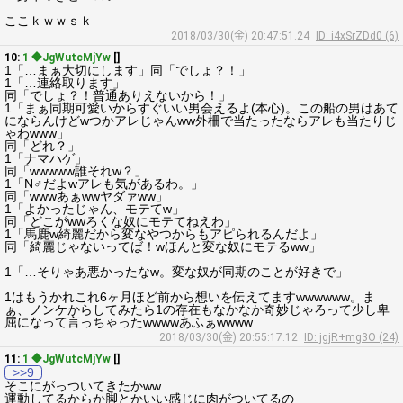
ここｋｗｗｓｋ
2018/03/30(金) 20:47:51.24
ID: i4xSrZDd0 (6)
10:
1 ◆JgWutcMjYw
[]
1「…まぁ大切にします」同「でしょ？！」
1「…連絡取ります」
同「でしょ？！普通ありえないから！」
1「まぁ同期可愛いからすぐいい男会えるよ(本心)。この船の男はあて
にならんけどwつかアレじゃんww外柵で当たったならアレも当たりじ
ゃわwww」
同「どれ？」
1「ナマハゲ」
同「wwwww誰それw？」
1「N♂だよwアレも気があるわ。」
同「wwwあぁwwヤダァww」
1「よかったじゃん、モテてw」
同「どこがwwろくな奴にモテてねえわ」
1「馬鹿w綺麗だから変なやつからもアピられるんだよ」
同「綺麗じゃないってば！wほんと変な奴にモテるww」
1「…そりゃあ悪かったなw。変な奴が同期のことが好きで」
1はもうかれこれ6ヶ月ほど前から想いを伝えてますwwwwww。ま
ぁ、ノンケからしてみたら1の存在もなかなか奇妙じゃろって少し卑
屈になって言っちゃったwwwwあふぁwwww
2018/03/30(金) 20:55:17.12
ID: jgjR+mg3O (24)
11:
1 ◆JgWutcMjYw
[]
>>9
そこにがっついてきたかww
運動してるからか脚とかいい感じに肉がついてるの