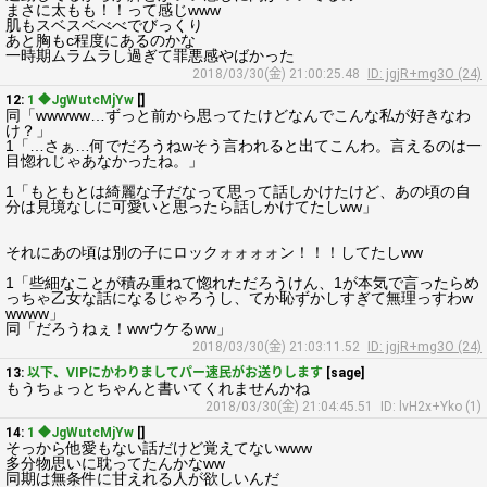
まさに太もも！！って感じwww
肌もスベスベべべでびっくり
あと胸もc程度にあるのかな
一時期ムラムラし過ぎて罪悪感やばかった
2018/03/30(金) 21:00:25.48
ID: jgjR+mg3O (24)
12:
1 ◆JgWutcMjYw
[]
同「wwwww…ずっと前から思ってたけどなんでこんな私が好きなわ
け？」
1「…さぁ…何でだろうねwそう言われると出てこんわ。言えるのは一
目惚れじゃあなかったね。」
1「もともとは綺麗な子だなって思って話しかけたけど、あの頃の自
分は見境なしに可愛いと思ったら話しかけてたしww」
それにあの頃は別の子にロックォォォォン！！！してたしww
1「些細なことが積み重ねて惚れただろうけん、1が本気で言ったらめ
っちゃ乙女な話になるじゃろうし、てか恥ずかしすぎて無理っすわw
wwww」
同「だろうねぇ！wwウケるww」
2018/03/30(金) 21:03:11.52
ID: jgjR+mg3O (24)
13:
以下、VIPにかわりましてパー速民がお送りします
[sage]
もうちょっとちゃんと書いてくれませんかね
2018/03/30(金) 21:04:45.51
ID: lvH2x+Yko (1)
14:
1 ◆JgWutcMjYw
[]
そっから他愛もない話だけど覚えてないwww
多分物思いに耽ってたんかなww
同期は無条件に甘えれる人が欲しいんだ