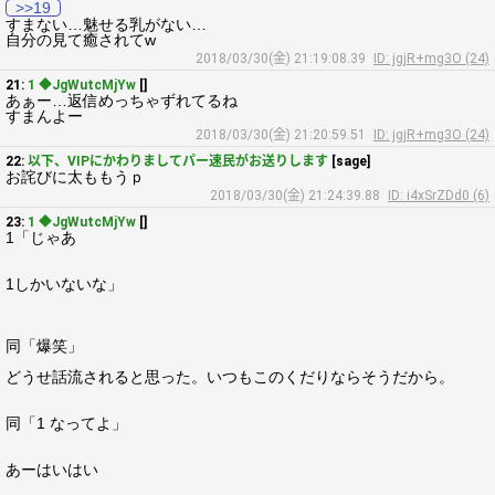
>>19
すまない…魅せる乳がない…
自分の見て癒されてw
2018/03/30(金) 21:19:08.39
ID: jgjR+mg3O (24)
21:
1 ◆JgWutcMjYw
[]
あぁー…返信めっちゃずれてるね
すまんよー
2018/03/30(金) 21:20:59.51
ID: jgjR+mg3O (24)
22:
以下、VIPにかわりましてパー速民がお送りします
[sage]
お詫びに太ももうｐ
2018/03/30(金) 21:24:39.88
ID: i4xSrZDd0 (6)
23:
1 ◆JgWutcMjYw
[]
1「じゃあ
1しかいないな」
同「爆笑」
どうせ話流されると思った。いつもこのくだりならそうだから。
同「1 なってよ」
あーはいはい