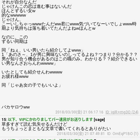
それが自分なんだ
じゃけんこの恋は進む事はないんだ
ほんとずるい女w
的なwwwww
じゃけん、
こーいしちゃっwwwたんだww君にwww気づいてなーいでしょwww時
期より気持ちは落ち着いてたんだよねwほんとw
なのに、この
ずるい同期は
同「ねぇ、いい男いたら紹介してよwww」
1「あのさ～、1が男に興味ないのしってるよね？つまり？分かる？？
男が知り合う機会があるのはこの職のみ。わかりる？？紹介できるい
い男なんざおらんわwwww」
いたとしても紹介せんわwwww
お疲れ様www
同「じゃあ女の子でもいいよ」
バカヤロウww
2018/03/30(金) 21:06:17.16
ID: jgjR+mg3O (24)
15:
以下、VIPにかわりましてパー速民がお送りします
[sage]
草多すぎて読む気失せるんだけど
もうちょっとまともな文章で書いてくれるとありがたい
2018/03/30(金) 21:07:49.81
ID: OrnEqP1BO (1)