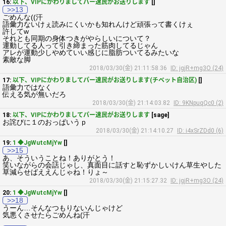
16:
以下、VIPにかわりましてパー速民がお送りします
[]
>>13
ごめんな((汗
語彙力ないけぇ読みにくいかも知れんけど頑張って書くけぇ
許してw
それとも同期の身体つきがやらしいについて？
運動してる人って引き締まった筋肉してるじゃん
アレが運動少しやめていい感じに脂肪ついてるみたいな
素敵な脚
2018/03/30(金) 21:11:58.36
ID: jgjR+mg3O (24)
17:
以下、VIPにかわりましてパー速民がお送りします(チベット自治区)
[]
語彙力ではなく
伝える気が無いだろ
2018/03/30(金) 21:14:03.82
ID: 9KNpuqQc0 (2)
18:
以下、VIPにかわりましてパー速民がお送りします
[sage]
お詫びに１のおっぱいうｐ
2018/03/30(金) 21:14:10.27
ID: i4xSrZDd0 (6)
19:
1 ◆JgWutcMjYw
[]
>>15
あ、そういうことね！ありがとう！
笑いながらの会話じゃし、真面目に話すと恥ずかしいけん草生やした
草減らせばええんじゃね！りょ～
2018/03/30(金) 21:15:27.32
ID: jgjR+mg3O (24)
20:
1 ◆JgWutcMjYw
[]
>>18
うーん…そんなつもりないんじゃけど
気悪くさせたらごめんね(汗