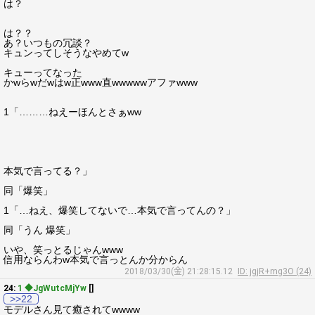
は？
は？？
あ？いつもの冗談？
キュンってしそうなやめてw
キューってなった
かwらwだwはw正www直wwwwwアファwww
1「………ねえーほんとさぁww
本気で言ってる？」
同「爆笑」
1「…ねえ、爆笑してないで…本気で言ってんの？」
同「うん 爆笑」
いや、笑っとるじゃんwww
信用ならんわw本気で言っとんか分からん
2018/03/30(金) 21:28:15.12
ID: jgjR+mg3O (24)
24:
1 ◆JgWutcMjYw
[]
>>22
モデルさん見て癒されてwwww