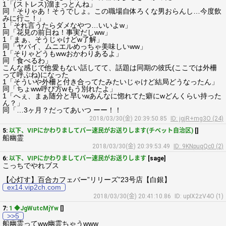
1「(ストレス)溜まっとんね」
同「そりゃあ！そうでしょ。この職場自体ろくな男おらんし…今度飲
みに行こ！」
1「それ言うたらダメなやつ…いいよw」
同「花見の前日ね！事実だしww」
1「まぁ、そうじゃけどw了解」
同「ヤバイ、ムニエルめっちゃ美味しいww」
1「そりゃどうもwwおかわりあるよ」
同「食べるわ」
こんな感じで他愛もない話してて、話題は同期の彼氏(ここでは外柵
って呼ぶね)になった
1「そういや外柵と付き合ってたみたいじゃけど結局どうなったん」
同「ちょww呼び方wもう別れたよ」
1「へぇ、まぁ随分と早いwあんなに惚れてた癖にwどんくらい持った
ん？」
同「…3ヶ月？だってあいつ ーー！！
2018/03/30(金) 20:39:50.85
ID: jgjR+mg3O (24)
5:
以下、VIPにかわりましてパー速民がお送りします(チベット自治区)
[]
船幽霊
2018/03/30(金) 20:39:53.49
ID: 9KNpuqQc0 (2)
6:
以下、VIPにかわりましてパー速民がお送りします
[sage]
こっちでやれブス
【心灯す】百合カフェバー”リリーズ”23号店【白銀】
ex14.vip2ch.com
2018/03/30(金) 20:41:10.86
ID: upIX2zV4O (1)
7:
1 ◆JgWutcMjYw
[]
>>5
船幽霊ってww幽霊ちゃうwww