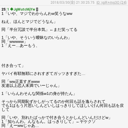
2018/03/30(金) 21:30:25.75
ID: jgjR+mg3O (24)
25:
1 ◆JgWutcMjYw
[]
1「いや、マジでわからんわw笑うなww
ねえ、ほんとマジでどうなん」
同「半分冗談で半分本気」←まだ笑ってる
1「いや、そういう曖昧なのいらんわ」
同「wwwww」
1「えー…あーもう、
付き合って」
ヤバイ有耶無耶にされすぎてガッツきすぎた…
同「ww正直すぎwww
友達以上恋人未満でいーじゃん」
1「いらんわそんな関係w1の身が持たん」
そっから同期恥ずかしがってるのか何回も話を逸らされて
でも1はもう片思いしんどいしはっきりしてほしいけん何回も話を戻
して
同「いや、別れたばっかで付き合うとかしんどいんだけどw」
1「知らんわ。んなもん。はっきりして」←ヤケクソ
同「えーwwじゃあ…