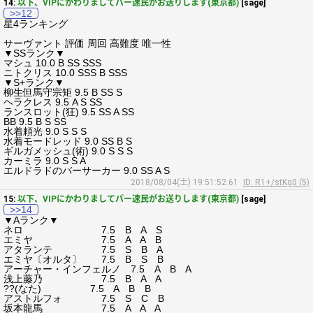
14:
以下、VIPにかわりましてパー速民がお送りします(東京都)
[sage]
>>12
星4ランキング
サーヴァント 評価 周回 高難度 唯一性
▼SSランク▼
マシュ 10.0 B SS SSS
ニトクリス 10.0 SSS B SSS
▼S+ランク▼
柳生但馬守宗矩 9.5 B SS S
ヘラクレス 9.5 A S SS
ランスロット(狂) 9.5 SS A SS
BB 9.5 B S SS
水着頼光 9.0 S S S
水着モードレッド 9.0 SS B S
ギルガメッシュ(術) 9.0 S S S
カーミラ 9.0 S S A
エルドラドのバーサーカー 9.0 SS A S
2018/08/04(土) 19:51:52.61
ID: R1+/stKg0 (5)
15:
以下、VIPにかわりましてパー速民がお送りします(東京都)
[sage]
>>14
▼Aランク▼
ネロ 7.5 B A S
エミヤ 7.5 A A B
アタランテ 7.5 S B A
エミヤ〔オルタ〕 7.5 B S B
アーチャー・インフェルノ 7.5 A B A
浅上藤乃 7.5 B A A
??(なた) 7.5 A B B
アストルフォ 7.5 S C B
坂本龍馬 7.5 A A A