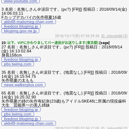
www.youtube.com
3 名前：名無しさん＠涙目です。(pc?) [FR][] 投稿日：2018/09/14(金)
16:06:03.11
Fカップデカパイの矢作萌夏16歳
akb48-matomeg-chan.com
livedoor.blogimg.jp
blogimg.goo.ne.jp
2018/10/17(水) 07:05:39.26
ID: JvIsvqnb0 (2)
23:
以下、VIPにかわりましてパー速民がお送りします(東京都)
[sage]
27 名前：名無しさん＠涙目です。(pc?) [FR][] 投稿日：2018/09/14
(金) 16:13:02.84
身長158cm
livedoor.blogimg.jp
pbs.twimg.com
35 名前：名無しさん＠涙目です。(地震なし) [FR][] 投稿日：2018/09/
14(金) 16:15:54.75
矢作萌夏の太もも
news.walkerplus.com
65 名前：名無しさん＠涙目です。(地震なし) [FR][] 投稿日：2018/09/
14(金) 16:25:32.90
矢作萌夏の姉の矢作有紀奈(23歳)もアイドルSKE48に所属の現役歯科
大生 芸能界一の美人姉妹
livedoor.blogimg.jp
pbs.twimg.com
livedoor.blogimg.jp
akb48-matomeg-chan.com
2018/10/17(水) 07:06:17.00
ID: JvIsvqnb0 (2)