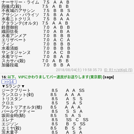
ナーサリー・ライム 7.5 A A B
両儀式(殺) 7.5 A B B
不夜城のアサシン 7.5 B B S
アサシン・パライソ 7.5 B A A
水着ニトクリス 7.5 B A A
アタランテ(オルタ) 7.5 A A B
鈴鹿御前 7.0 A B B
織田信長 7.0 A B A
水着アンメア 7.0 B B B
エリザベート 7.0 A C A
フィン 7.0 B B B
水着清姫 7.0 B B B
サンタジャンヌ 7.0 A C B
水着マリー 7.0 B A B
スカサハ(殺) 7.0 A B B
加藤段蔵 7.0 B B A
2018/08/04(土) 19:58:35.73
ID: R1+/stKg0 (5)
16:
以下、VIPにかわりましてパー速民がお送りします(東京都)
[sage]
>>14
▼Sランク▼
ジークフリート 8.5 A A SS
ランスロット(剣) 8.5 A A A
トリスタン 8.5 A S S
クロエ 8.5 S A S
アルトリアオルタ(槍) 8.5 A A A
パールヴァティー 8.5 S S A
坂田金時(騎) 8.5 S A S
エレナ 8.5 SS C SS
エジソン 8.5 B S SS
エミヤ(殺) 8.5 B S S
茨木童子 8.5 A S A