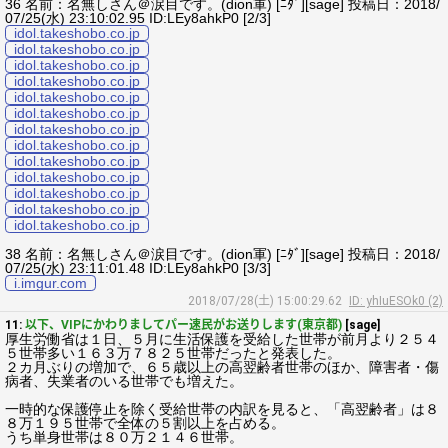
36 名前：名無しさん＠涙目です。(dion軍) [ﾆﾀﾞ][sage] 投稿日：2018/
07/25(水) 23:10:02.95 ID:LEy8ahkP0 [2/3]
idol.takeshobo.co.jp
idol.takeshobo.co.jp
idol.takeshobo.co.jp
idol.takeshobo.co.jp
idol.takeshobo.co.jp
idol.takeshobo.co.jp
idol.takeshobo.co.jp
idol.takeshobo.co.jp
idol.takeshobo.co.jp
idol.takeshobo.co.jp
idol.takeshobo.co.jp
idol.takeshobo.co.jp
idol.takeshobo.co.jp
38 名前：名無しさん＠涙目です。(dion軍) [ﾆﾀﾞ][sage] 投稿日：2018/
07/25(水) 23:11:01.48 ID:LEy8ahkP0 [3/3]
i.imgur.com
2018/07/28(土) 15:00:29.62
ID: yhIuESOk0 (2)
11:
以下、VIPにかわりましてパー速民がお送りします(東京都)
[sage]
厚生労働省は１日、５月に生活保護を受給した世帯が前月より２５４
５世帯多い１６３万７８２５世帯だったと発表した。
２カ月ぶりの増加で、６５歳以上の高翌齢者世帯のほか、障害者・傷
病者、失業者のいる世帯でも増えた。
一時的な保護停止を除く受給世帯の内訳を見ると、「高翌齢者」は８
８万１９５世帯で全体の５割以上を占める。
うち単身世帯は８０万２１４６世帯。