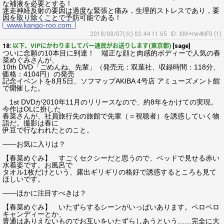
な補液を必要とする！
迷走神経反射の要因は過度な緊張と痛み，生理的ストレスであり，要
因を取り除くことで予防可能である！
www.kango-roo.com
2018/08/07(火) 02:44:11.65
ID: XM+rw4NF0 (1)
18:
以下、VIPにかわりましてパー速民がお送りします(東京都)
[sage]
ついに念願の10本目に到達！ 端正な顔と肉感的ボディーで人気の春
菜めぐみさんが、
10th DVD「ごめんね、先輩」（発売元：双葉社、収録時間：118分、
価格：4104円）の発売
記念イベントを8月5日、ソフマップAKIBA 4号店 アミューズメント館
で開催した。
1st DVDが2010年11月のリリースなので、約8年をかけての実現。
今作はOLに扮した
春菜さんが、社員旅行先の旅館で先輩（＝視聴者）を誘惑していく物
語だ。撮影は春に
伊豆で行なわれたとのこと。
――お気に入りは？
【春菜めぐみ】 すごくセクシーだと思うので、ベッドで見せる赤い
水着姿です。お風呂で
タオル1枚だけという、露出ギリギリの格好で誘惑するところも見て
ほしいです。
――ほかに注目すべきは？
【春菜めぐみ】 いたずらするシーンがいっぱいあります。ペロペロ
キャンディーとか、
普通はありえないものでお互いをいたずらしあうという……完全に大