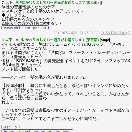
7:
以下、VIPにかわりましてパー速民がお送りします(東京都)
[]
浮腫の苦痛軽減のためのケア
～スキンケアと終末期の方のケアについて～
◆プログラム
1.浮腫のある方のスキンケア
2.終末期の方の浮腫に対するケア
www.nichii-kangoshi.jp
2018/07/24(火) 21:25:07.33
ID: 5NTZ017k0 (3)
8:
以下、VIPにかわりましてパー速民がお送りします(東京都)
[sage]
かわいい顔なのに、胸はボリュームたっぷりのGカップ。「さやぼ
ー」のニックネームで親し
まれる片岡沙耶さんが、「片岡沙耶 ファースト・トレーディングカー
ド」（発売元：ヒッツ、
価格：1BOX 6480円）の発売記念イベントを7月22日、ソフマップAK
IBA 4号店 アミューズ
メント館で開催した。
――ところで、髪の毛の色が変わりましたね。
【片岡沙耶】 舞台に出演したとき、茶色っぽいオレンジに染めたん
です。評判がよかった
ので、しばらくこの色でいいかなって。うれしいことに、みなさんか
ら「色っぽいね」と言わ
れます。
これまでの黒髪は古風な少女のイメージだったが、イマドキ感が加
わってセクシーな
雰囲気に。グラビアでどこまで活かせるかに期待だ。
ascii.jp
images-na.ssl-images-amazon.com