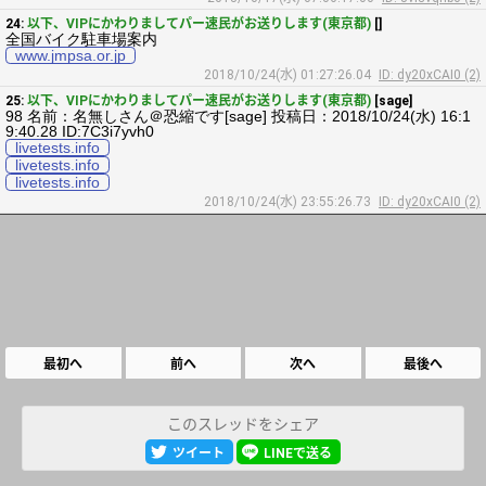
24:
以下、VIPにかわりましてパー速民がお送りします(東京都)
[]
全国バイク駐車場案内
www.jmpsa.or.jp
2018/10/24(水) 01:27:26.04
ID: dy20xCAI0 (2)
25:
以下、VIPにかわりましてパー速民がお送りします(東京都)
[sage]
98 名前：名無しさん＠恐縮です[sage] 投稿日：2018/10/24(水) 16:1
9:40.28 ID:7C3i7yvh0
livetests.info
livetests.info
livetests.info
2018/10/24(水) 23:55:26.73
ID: dy20xCAI0 (2)
最初へ
前へ
次へ
最後へ
このスレッドをシェア
ツイート
LINEで送る