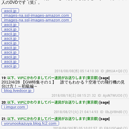
人のDVDです（笑）。
ascii.jp
images-na.ssl-images-amazon.com
images-na.ssl-images-amazon.com
ascii.jp
ascii.jp
ascii.jp
ascii.jp
ascii.jp
ascii.jp
ascii.jp
ascii.jp
ascii.jp
ascii.jp
2018/08/08(水) 05:14:10.30
ID: j8ttUA+Q0 (1)
19:
以下、VIPにかわりましてパー速民がお送りします(東京都)
[sage]
2012/4/28 【GW特集その１】 誰でもわかる？空港での飛行機の見
分け方！～初級編～
blog.livedoor.jp
2018/08/18(土) 08:15:21.32
ID: AjoN7WUO0 (1)
20:
以下、VIPにかわりましてパー速民がお送りします(東京都)
[sage]
i.imgur.com
2018/08/21(火) 21:04:14.93
ID: 0bJjV8Hd0 (1)
21:
以下、VIPにかわりましてパー速民がお送りします(東京都)
[sage]
yorunookazuya.blog.fc2.com
2018/08/30(木) 05:10:02.57
ID: E8/USQ4p0 (1)