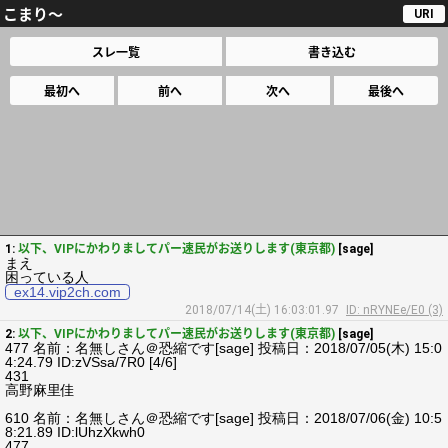
こまり～
URI
スレ一覧
書き込む
最初へ
前へ
次へ
最後へ
1:
以下、VIPにかわりましてパー速民がお送りします(東京都)
[sage]
まえ
困っている人
ex14.vip2ch.com
2018/07/14(土) 16:03:01.97
ID: nRYNEe/E0 (3)
2:
以下、VIPにかわりましてパー速民がお送りします(東京都)
[sage]
477 名前：名無しさん＠恐縮です[sage] 投稿日：2018/07/05(木) 15:0
4:24.79 ID:zVSsa/7R0 [4/6]
431
高野麻里佳
610 名前：名無しさん＠恐縮です[sage] 投稿日：2018/07/06(金) 10:5
8:21.89 ID:lUhzXkwh0
477