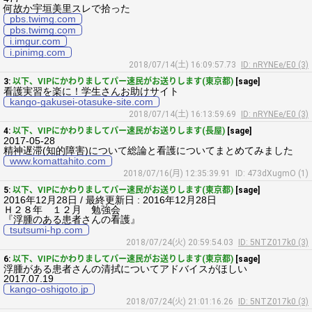
何故か宇垣美里スレで拾った
pbs.twimg.com
pbs.twimg.com
i.imgur.com
i.pinimg.com
2018/07/14(土) 16:09:57.73
ID: nRYNEe/E0 (3)
3:
以下、VIPにかわりましてパー速民がお送りします(東京都)
[sage]
看護実習を楽に！学生さんお助けサイト
kango-gakusei-otasuke-site.com
2018/07/14(土) 16:13:59.69
ID: nRYNEe/E0 (3)
4:
以下、VIPにかわりましてパー速民がお送りします(長屋)
[sage]
2017-05-28
精神遅滞(知的障害)について総論と看護についてまとめてみました
www.komattahito.com
2018/07/16(月) 12:35:39.91
ID: 473dXugmO (1)
5:
以下、VIPにかわりましてパー速民がお送りします(東京都)
[sage]
2016年12月28日 / 最終更新日 : 2016年12月28日
Ｈ２８年 １２月 勉強会
『浮腫のある患者さんの看護』
tsutsumi-hp.com
2018/07/24(火) 20:59:54.03
ID: 5NTZ017k0 (3)
6:
以下、VIPにかわりましてパー速民がお送りします(東京都)
[sage]
浮腫がある患者さんの清拭についてアドバイスがほしい
2017.07.19
kango-oshigoto.jp
2018/07/24(火) 21:01:16.26
ID: 5NTZ017k0 (3)