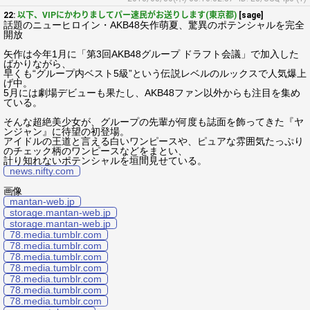
22:
以下、VIPにかわりましてパー速民がお送りします(東京都)
[sage]
話題のニューヒロイン・AKB48矢作萌夏、驚異のポテンシャルを完全
開放
矢作は今年1月に「第3回AKB48グループ ドラフト会議」で加入した
ばかりながら、
早くも“グループ内ベスト5級”という伝説レベルのルックスで人気爆上
げ中。
5月には劇場デビューも果たし、AKB48ファン以外からも注目を集め
ている。
そんな超絶美少女が、グループの先輩が何度も誌面を飾ってきた『ヤ
ンジャン』に待望の初登場。
アイドルの王道と言える白いワンピースや、ピュアな雰囲気たっぷり
のチェック柄のワンピースなどをまとい、
計り知れないポテンシャルを垣間見せている。
news.nifty.com
画像
mantan-web.jp
storage.mantan-web.jp
storage.mantan-web.jp
78.media.tumblr.com
78.media.tumblr.com
78.media.tumblr.com
78.media.tumblr.com
78.media.tumblr.com
78.media.tumblr.com
78.media.tumblr.com