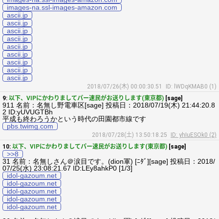
images-na.ssl-images-amazon.com
ascii.jp
ascii.jp
ascii.jp
ascii.jp
ascii.jp
ascii.jp
ascii.jp
ascii.jp
ascii.jp
2018/07/26(木) 00:00:30.51
ID: lWDqKMAB0 (1)
9:
以下、VIPにかわりましてパー速民がお送りします(東京都)
[sage]
911 名前：名無し野電車区[sage] 投稿日：2018/07/19(木) 21:44:20.8
2 ID:yUVUGTBh
平成も終わろうかという時代の田園都市線です
pbs.twimg.com
2018/07/28(土) 13:50:18.25
ID: yhIuESOk0 (2)
10:
以下、VIPにかわりましてパー速民がお送りします(東京都)
[sage]
>>8
31 名前：名無しさん＠涙目です。(dion軍) [ﾆﾀﾞ][sage] 投稿日：2018/
07/25(水) 23:08:21.67 ID:LEy8ahkP0 [1/3]
idol-gazoum.net
idol-gazoum.net
idol-gazoum.net
idol-gazoum.net
idol-gazoum.net