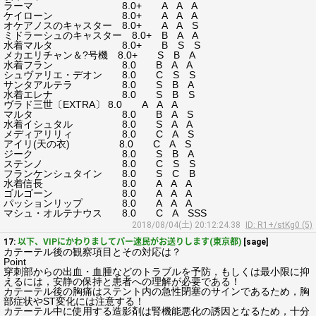
ラーマ 8.0+ A A A
ケイローン 8.0+ A A A
オケアノスのキャスター 8.0+ A A S
ミドラーシュのキャスター 8.0+ B A A
水着マルタ 8.0+ B S S
メカエリチャン＆?号機 8.0+ S B A
水着フラン 8.0 B A A
シュヴァリエ・デオン 8.0 C S S
サンタアルテラ 8.0 S B A
水着エレナ 8.0 S B S
ヴラド三世〔EXTRA〕 8.0 A A A
マルタ 8.0 B A S
水着イシュタル 8.0 S A A
メディアリリィ 8.0 C A S
アイリ(天の衣) 8.0 C A S
ジーク 8.0 S B A
ステンノ 8.0 C S S
フランケンシュタイン 8.0 S C B
水着信長 8.0 A A A
ゴルゴーン 8.0 A A A
パッションリップ 8.0 A A A
マシュ・オルテナウス 8.0 C A SSS
2018/08/04(土) 20:12:24.38
ID: R1+/stKg0 (5)
17:
以下、VIPにかわりましてパー速民がお送りします(東京都)
[sage]
カテーテル後の観察項目とその対応は？
Point
穿刺部からの出血・血腫などのトラブルを予防，もしくは最小限に抑
えるには，安静の保持と患者への理解が必要である！
カテーテル後の胸痛はステント内の急性閉塞のサインであるため，胸
部症状やST変化には注意する！
カテーテル中に使用する造影剤は腎機能悪化の誘因となるため，十分