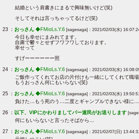
結婚という肩書きにまるで興味無いけど(笑)
そしてそれは言っちゃってるけど(笑)
23 ：
おっさん
◆FMioLs.Y.6
[sagesaga]：2021/02/03(水) 16:07:
今日も幸せにまみれてます。
自粛で鬱々とせずフワフワしております。
幸せって
すげーーーーーー照
24 ：
おっさん
◆FMioLs.Y.6
[sagesaga]：2021/02/03(水) 16:08:
ご飯作ってくれてお店の片付けも一緒にしてくれて職場
もうおっさん何にもいらない(笑)
25 ：
おっさん
◆FMioLs.Y.6
[sagesaga]：2021/02/03(水) 19:50:5
負けた…もう死のう…二度とギャンブルできない様に…
26 ：
以下、VIPにかわりましてパー速民がお送りします
[sage
何にもいらないと言ったそばから…
27 ：
おっさん
◆FMioLs.Y.6
[sagesaga]：2021/02/07(日) 13:44:3