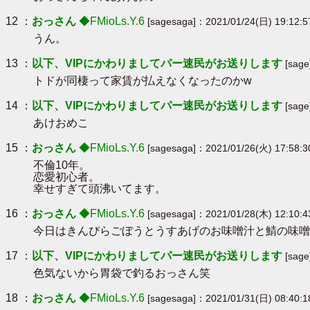
12 ：
おっさん
◆FMioLs.Y.6
[sagesaga]：2021/01/24(日) 19:12:5
うん。
13 ：
以下、VIPにかわりましてパー速民がお送りします
[sag
トドが同棲って家賃が払えなくなったのかw
14 ：
以下、VIPにかわりましてパー速民がお送りします
[sage
あけおめこ
15 ：
おっさん
◆FMioLs.Y.6
[sagesaga]：2021/01/26(火) 17:58:3
不倫10年。
恋愛初心者。
幸せすぎて頭沸いてます。
16 ：
おっさん
◆FMioLs.Y.6
[sagesaga]：2021/01/28(木) 12:10:4
今日はきんぴらごぼうとうすあげのお味噌汁と鯖の味噌
17 ：
以下、VIPにかわりましてパー速民がお送りします
[sag
色気ないから胃袋で釣るおっさん笑
18 ：
おっさん
◆FMioLs.Y.6
[sagesaga]：2021/01/31(日) 08:40:1