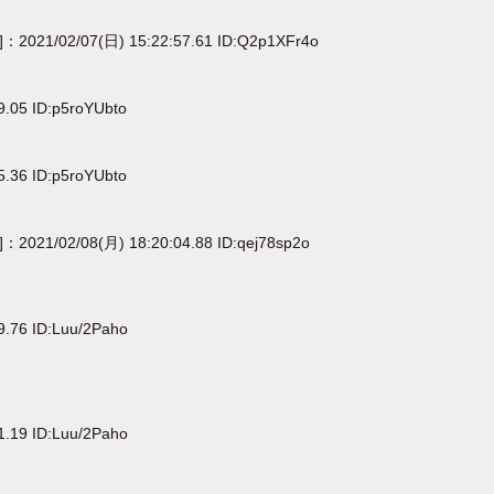
e]：2021/02/07(日) 15:22:57.61 ID:Q2p1XFr4o
9.05 ID:p5roYUbto
5.36 ID:p5roYUbto
]：2021/02/08(月) 18:20:04.88 ID:qej78sp2o
9.76 ID:Luu/2Paho
1.19 ID:Luu/2Paho