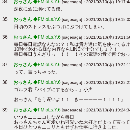
34 ：
おっさん
◆FMioLs.Y.6
[sagesaga]：2021/02/10(水) 19:17:4
深夜に酒に溺れてる僕、
35 ：
おっさん
◆FMioLs.Y.6
[sagesaga]：2021/02/10(水) 19:18:0
日頃のストレスをぶつけにぶつけてしまい、
36 ：
おっさん
◆FMioLs.Y.6
[sagesaga]：2021/02/10(水) 19:21:5
毎日毎日電話なんなの？！私は貴方達に気を使ってるけ
10秒で終わる様な内容ならLINEで十分でしょ？！
毎日毎日うんざりっ！！！！！その電話の音で何でおっ
37 ：
おっさん
◆FMioLs.Y.6
[sagesaga]：2021/02/10(水) 19:22:1
って、言っちゃった、
38 ：
おっさん
◆FMioLs.Y.6
[sagesaga]：2021/02/10(水) 19:23:2
ゴルフ君『バイブにするから…』小声
おっさん『もう遅いよ！！！きーーーーー！！！！』
39 ：
おっさん
◆FMioLs.Y.6
[sagesaga]：2021/02/10(水) 19:24:3
いつもニコニコしながら毎日
おっさんちゃん可愛いね可愛いね大好きだよって言って
本日ひとつもニコリともせずお仕事に行きました、