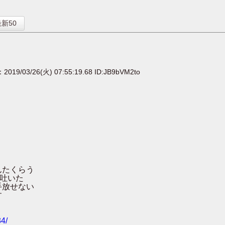
】
新50
：2019/03/26(火) 07:55:19.68 ID:JB9bVM2to
たくらう
吐いた
放せない
す
34/