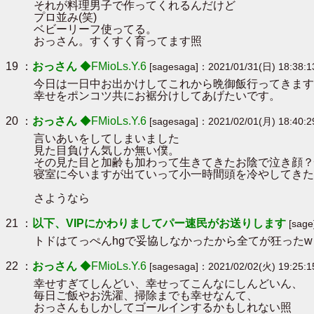
それが料理男子で作ってくれるんだけど
プロ並み(笑)
ベビーリーフ使ってる。
おっさん。すくすく育ってます照
19 ：
おっさん
◆FMioLs.Y.6
[sagesaga]：2021/01/31(日) 18:38:1
今日は一日中お出かけしてこれから晩御飯行ってきます
幸せをポンコツ共にお裾分けしてあげたいです。
20 ：
おっさん
◆FMioLs.Y.6
[sagesaga]：2021/02/01(月) 18:40:2
言いあいをしてしまいました
見た目負けん気しか無い僕。
その見た目と加齢も加わって生きてきたお陰で泣き顔？
寝室に今いますが出ていって小一時間頭を冷やしてきた
さようなら
21 ：
以下、VIPにかわりましてパー速民がお送りします
[sage
トドはてっぺんhgで妥協しなかったから全てが狂ったw
22 ：
おっさん
◆FMioLs.Y.6
[sagesaga]：2021/02/02(火) 19:25:1
幸せすぎてしんどい、幸せってこんなにしんどいん、
毎日ご飯やお洗濯、掃除までも幸せなんて、
おっさんもしかしてゴールインするかもしれない照