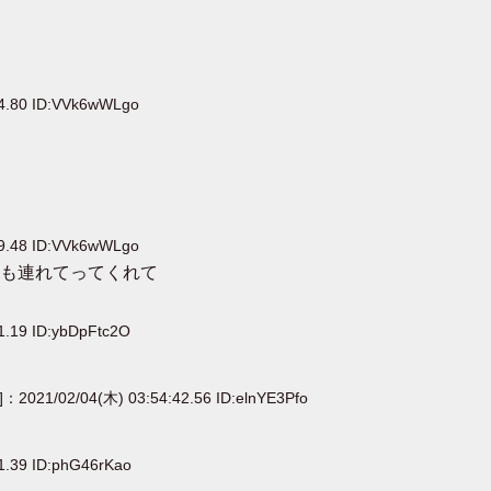
24.80 ID:VVk6wWLgo
09.48 ID:VVk6wWLgo
も連れてってくれて
1.19 ID:ybDpFtc2O
]：2021/02/04(木) 03:54:42.56 ID:elnYE3Pfo
1.39 ID:phG46rKao