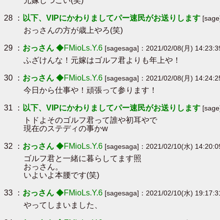
元嫁しつこい(笑)
28 ：
以下、VIPにかわりましてパー速民がお送りします
[sag
おっさんの方が歳上やろ(笑)
29 ：
おっさん
◆FMioLs.Y.6
[sagesaga]：2021/02/08(月) 14:23:3
ふざけんな！元嫁はゴルフ君よりも年上や！
30 ：
おっさん
◆FMioLs.Y.6
[sagesaga]：2021/02/08(月) 14:24:2
今日から仕事や！頑張って参ります！
31 ：
以下、VIPにかわりましてパー速民がお送りします
[sage
トドよそのゴルフ君って誰や初耳やで
現在のステディの事かw
32 ：
おっさん
◆FMioLs.Y.6
[sagesaga]：2021/02/10(水) 14:20:0
ゴルフ君と一緒に暮らしてます照
おっさん。
いよいよ本腰です(笑)
33 ：
おっさん
◆FMioLs.Y.6
[sagesaga]：2021/02/10(水) 19:17:3
やってしまいました、