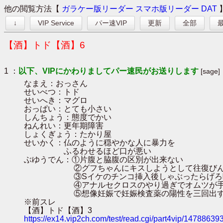
他の閲覧方法【
ガラケー版リーダー
スマホ版リーダー
DAT
↓
VIP Service
パー速VIP
更新
全部
最
【酒】トド【酒】6
1 ：
以下、VIPにかわりましてパー速民がお送りします
[sage]
なまえ：おっさん
せいべつ：トド
せいへき：マグロ
おっぱい：とても小さい
しんちょう：態度でかい
ねんれい：更年期障害
しょくぎょう：たかり屋
せいかく：仏のように穏やかな人に暴力を
ふるわせるほど口が悪い
ぶゆうでん：①片腹と脇腹の区別が出来ない
②グフちゃんにキスしようとして往復びん
③Sイケのチンコ挿入後しゃぶったらげろ
④アナルセクロスのやり過ぎでオムツが手
⑤想像妊娠で妊娠検査薬の陽性を三回出
※前スレ
【酒】トド【酒】3
https://ex14.vip2ch.com/test/read.cgi/part4vip/14788639