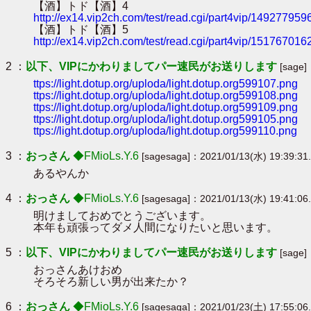
【酒】トド【酒】4
http://ex14.vip2ch.com/test/read.cgi/part4vip/1492779596
【酒】トド【酒】5
http://ex14.vip2ch.com/test/read.cgi/part4vip/1517670162
2 ：
以下、VIPにかわりましてパー速民がお送りします
[sage]
ttps://light.dotup.org/uploda/light.dotup.org599107.png
ttps://light.dotup.org/uploda/light.dotup.org599108.png
ttps://light.dotup.org/uploda/light.dotup.org599109.png
ttps://light.dotup.org/uploda/light.dotup.org599105.png
ttps://light.dotup.org/uploda/light.dotup.org599110.png
3 ：
おっさん
◆FMioLs.Y.6
[sagesaga]：2021/01/13(水) 19:39:31
あるやんか
4 ：
おっさん
◆FMioLs.Y.6
[sagesaga]：2021/01/13(水) 19:41:06
明けましておめでとうございます。
本年も頑張ってダメ人間になりたいと思います。
5 ：
以下、VIPにかわりましてパー速民がお送りします
[sage]
おっさんあけおめ
そろそろ新しい男が出来たか？
6 ：
おっさん
◆FMioLs.Y.6
[sagesaga]：2021/01/23(土) 17:55:06