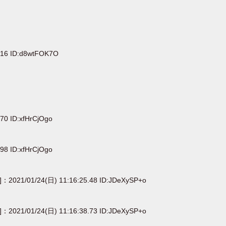
.16 ID:d8wtFOK7O
70 ID:xfHrCjOgo
98 ID:xfHrCjOgo
e]：2021/01/24(日) 11:16:25.48 ID:JDeXySP+o
e]：2021/01/24(日) 11:16:38.73 ID:JDeXySP+o