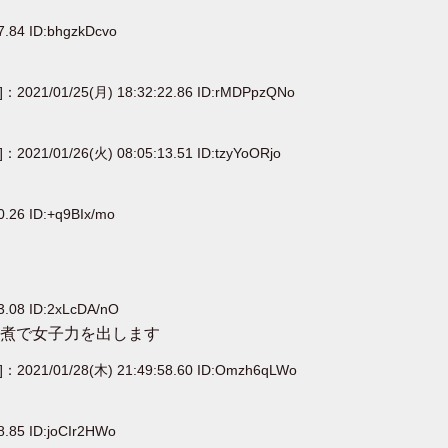
7.84 ID:bhgzkDcvo
e]：2021/01/25(月) 18:32:22.86 ID:rMDPpzQNo
]：2021/01/26(火) 08:05:13.51 ID:tzyYoORjo
0.26 ID:+q9BIx/mo
3.08 ID:2xLcDA/nO
煮で女子力を出します
e]：2021/01/28(木) 21:49:58.60 ID:Omzh6qLWo
8.85 ID:joCIr2HWo