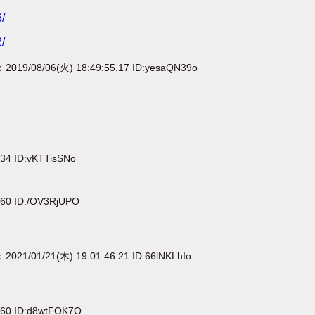
/
/
：2019/08/06(火) 18:49:55.17 ID:yesaQN39o
.34 ID:vKTTisSNo
.60 ID:/OV3RjUPO
：2021/01/21(木) 19:01:46.21 ID:66lNKLhIo
.60 ID:d8wtFOK7O