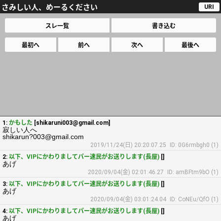
さみしい人、めーるください
URI
スレ一覧
書き込む
最初へ
前へ
次へ
最後へ
1:
かもした
[shikaruni003@gmail.com]
寂しい人へ
shikarun?003@gmail.com
2019/11/24(日) 20:20:07.25
ID: 0G6rmbgh0 (1)
2:
以下、VIPにかわりましてパー速民がお送りします(長屋)
[]
あげ
2020/09/04(金) 02:01:46.27
ID: amBFtm9bO (1)
3:
以下、VIPにかわりましてパー速民がお送りします(長屋)
[]
あげ
2020/09/04(金) 03:01:24.04
ID: CoNEu/QfO (1)
4:
以下、VIPにかわりましてパー速民がお送りします(長屋)
[]
あげ