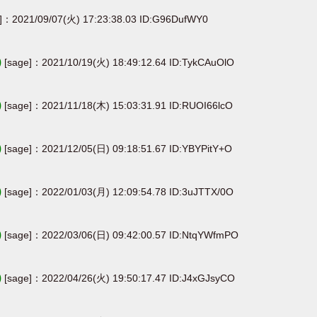
e]：2021/09/07(火) 17:23:38.03 ID:G96DufWY0
)
[sage]：2021/10/19(火) 18:49:12.64 ID:TykCAuOlO
)
[sage]：2021/11/18(木) 15:03:31.91 ID:RUOI66lcO
)
[sage]：2021/12/05(日) 09:18:51.67 ID:YBYPitY+O
)
[sage]：2022/01/03(月) 12:09:54.78 ID:3uJTTX/0O
)
[sage]：2022/03/06(日) 09:42:00.57 ID:NtqYWfmPO
)
[sage]：2022/04/26(火) 19:50:17.47 ID:J4xGJsyCO