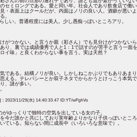
さんの前の旦那の連れ子であり、誰とも血が繋がっていない
のセミロングである。愛と同い年。社会人であり飲食店で働い
・表面上はクールだが、内面はノリの良い人。酒癖が悪いよ
る。
らしい。普通程度には美人。少し愚痴っぽいところアリ。
がつかない。と言うか親（彩さん）でも見分けがつかないら
り、裏では成績優秀で人と1：1で話すのが苦手と言う一面
ロイ味」と良くわからない事を言う。実は天然？
である。結構ノリが良い。しかしねこかぶりでもありあまり
える。テレパシーとか双子ネタでからかうとけっこう本気で
り、謎が多い。
。
]：2023/11/29(水) 14:40:33.47 ID:YT/wPghVo
のがゆっくりで独特の空気を出している女の子。
今だ誰かと共にしており実年齢よりかなり子供っぽいところ
ている。知らない間に成長中（いろいろな意味で）。