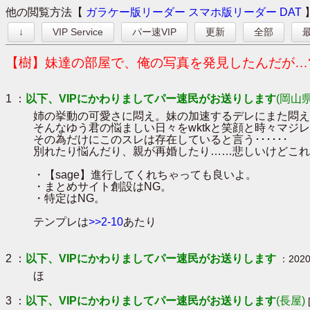
他の閲覧方法【
ガラケー版リーダー
スマホ版リーダー
DAT
↓
VIP Service
パー速VIP
更新
全部
最
【樹】妹達の部屋で、俺の写真を発見したんだが…?
1 ：
以下、VIPにかわりましてパー速民がお送りします
(岡山県
姉の挙動の可愛さに悶え。妹の加速するデレにまた悶え
そんなゆう君の悩ましい日々をwktkと笑顔と時々マジ
その為だけにこのスレは存在していると言う･･････
別れたり悩んだり、親が再婚したり……悲しいけどこれ
・【sage】進行してくれちゃっても良いよ。
・まとめサイト創設はNG。
・特定はNG。
テンプレは
>>2-10
あたり
2 ：
以下、VIPにかわりましてパー速民がお送りします
：2020/
ほ
3 ：
以下、VIPにかわりましてパー速民がお送りします
(長屋)