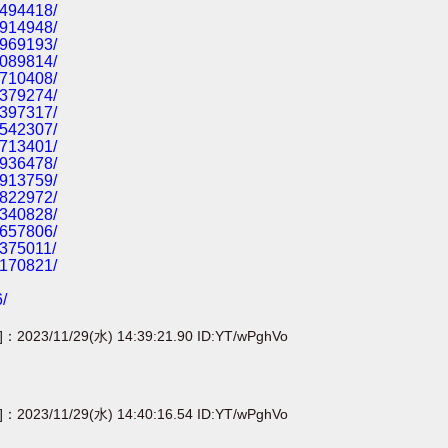
1494418/
2914948/
4969193/
6089814/
8710408/
2379274/
8397317/
3542307/
7713401/
0936478/
4913759/
7822972/
3340828/
8657806/
6375011/
2170821/
/
]：2023/11/29(水) 14:39:21.90 ID:YT/wPghVo
]：2023/11/29(水) 14:40:16.54 ID:YT/wPghVo