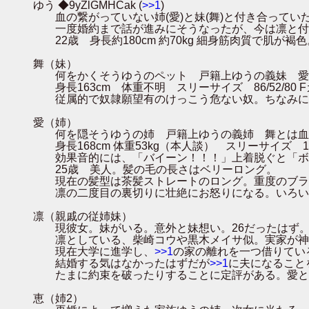
ゆう ◆9yZlGMHCak (
>>1
)
血の繋がっていない姉(愛)と妹(舞)と付き合ってい
一度婚約まで話が進みにそうなったが、今は凛と付き
22歳 身長約180cm 約70kg 細身筋肉質で肌が褐色
舞（妹）
何をかくそうゆうのペット 戸籍上ゆうの義妹 愛
身長163cm 体重不明 スリーサイズ 86/52/8
従属的で奴隷願望有のけっこう危ない奴。ちなみにド
愛（姉）
何を隠そうゆうの姉 戸籍上ゆうの義姉 舞とは血
身長168cm 体重53kg（本人談） スリーサイズ 106
効果音的には、「バイーン！！！」上着脱ぐと「ボ
25歳 美人。髪の毛の長さはベリーロング。
現在の髪型は茶髪ストレートのロング。重度のブラコ
凛の二度目の裏切りに壮絶にお怒りになる。いろいろ
凛（親戚の従姉妹）
現彼女。妹がいる。意外と妹想い。26だったはず。抜
凛としている、柴崎コウや黒木メイサ似。実家が神社
現在大学に進学し、
>>1
の家の離れを一つ借りてい
結婚する気はなかったはずだが
>>1
に夫になること
たまに約束を破ったりすることに定評がある。愛と
恵（姉2）