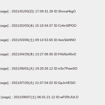
[sage]：2021/01/03(日) 17:09:31.28 ID:3hnxaHkgO
[sage]：2021/02/03(水) 15:15:04.07 ID:CnfmSfPOO
[sage]：2021/03/06(土) 09:14:53.65 ID:4wsSlsNNO
[sage]：2021/04/29(木) 13:27:06.95 ID:FKkNzA0vO
[sage]：2021/06/01(火) 19:20:26.12 ID:nSn7PwwSO
[sage]：2021/07/20(火) 21:07:04.02 ID:GpJvVESiO
)
[sage]：2021/08/07(土) 06:01:21.12 ID:wP2RrJULO