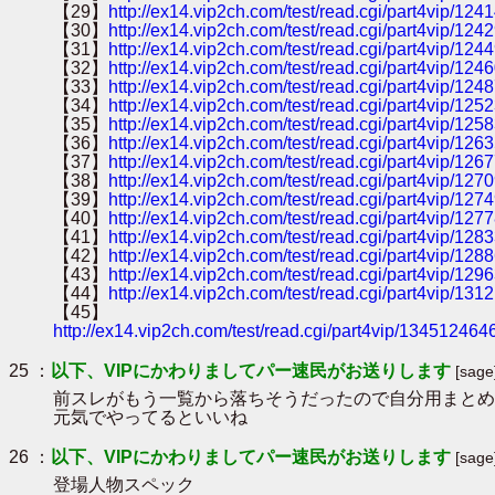
【29】
http://ex14.vip2ch.com/test/read.cgi/part4vip/124
【30】
http://ex14.vip2ch.com/test/read.cgi/part4vip/124
【31】
http://ex14.vip2ch.com/test/read.cgi/part4vip/124
【32】
http://ex14.vip2ch.com/test/read.cgi/part4vip/124
【33】
http://ex14.vip2ch.com/test/read.cgi/part4vip/124
【34】
http://ex14.vip2ch.com/test/read.cgi/part4vip/125
【35】
http://ex14.vip2ch.com/test/read.cgi/part4vip/125
【36】
http://ex14.vip2ch.com/test/read.cgi/part4vip/126
【37】
http://ex14.vip2ch.com/test/read.cgi/part4vip/126
【38】
http://ex14.vip2ch.com/test/read.cgi/part4vip/127
【39】
http://ex14.vip2ch.com/test/read.cgi/part4vip/127
【40】
http://ex14.vip2ch.com/test/read.cgi/part4vip/127
【41】
http://ex14.vip2ch.com/test/read.cgi/part4vip/128
【42】
http://ex14.vip2ch.com/test/read.cgi/part4vip/128
【43】
http://ex14.vip2ch.com/test/read.cgi/part4vip/129
【44】
http://ex14.vip2ch.com/test/read.cgi/part4vip/131
【45】
http://ex14.vip2ch.com/test/read.cgi/part4vip/1345124646
25 ：
以下、VIPにかわりましてパー速民がお送りします
[sage
前スレがもう一覧から落ちそうだったので自分用まとめ
元気でやってるといいね
26 ：
以下、VIPにかわりましてパー速民がお送りします
[sage
登場人物スペック