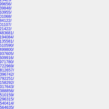
199656/
539848/
863955/
501068/
084122/
601107/
521422/
6483681/
7194084/
8135581/
9510590/
0499800/
1937605/
4609916/
9971780/
3722969/
8812657/
6396742/
7792251/
2158292/
4017643/
5388856/
6510159/
8296315/
9540414/
0564635/