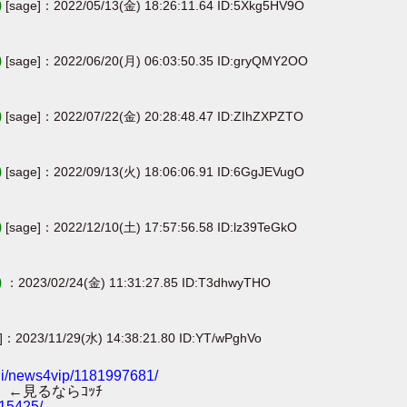
)
[sage]：2022/05/13(金) 18:26:11.64 ID:5Xkg5HV9O
)
[sage]：2022/06/20(月) 06:03:50.35 ID:gryQMY2OO
)
[sage]：2022/07/22(金) 20:28:48.47 ID:ZIhZXPZTO
)
[sage]：2022/09/13(火) 18:06:06.91 ID:6GgJEVugO
)
[sage]：2022/12/10(土) 17:57:56.58 ID:lz39TeGkO
)
：2023/02/24(金) 11:31:27.85 ID:T3dhwyTHO
]：2023/11/29(水) 14:38:21.80 ID:YT/wPghVo
cgi/news4vip/1181997681/
←見るならｺｯﾁ
015425/