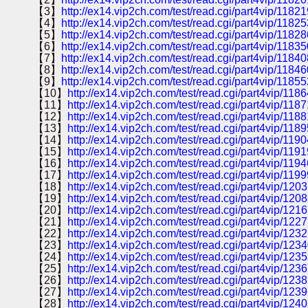
【3】
http://ex14.vip2ch.com/test/read.cgi/part4vip/1182
【4】
http://ex14.vip2ch.com/test/read.cgi/part4vip/1182
【5】
http://ex14.vip2ch.com/test/read.cgi/part4vip/1182
【6】
http://ex14.vip2ch.com/test/read.cgi/part4vip/1183
【7】
http://ex14.vip2ch.com/test/read.cgi/part4vip/1184
【8】
http://ex14.vip2ch.com/test/read.cgi/part4vip/1184
【9】
http://ex14.vip2ch.com/test/read.cgi/part4vip/1185
【10】
http://ex14.vip2ch.com/test/read.cgi/part4vip/118
【11】
http://ex14.vip2ch.com/test/read.cgi/part4vip/118
【12】
http://ex14.vip2ch.com/test/read.cgi/part4vip/118
【13】
http://ex14.vip2ch.com/test/read.cgi/part4vip/118
【14】
http://ex14.vip2ch.com/test/read.cgi/part4vip/119
【15】
http://ex14.vip2ch.com/test/read.cgi/part4vip/119
【16】
http://ex14.vip2ch.com/test/read.cgi/part4vip/119
【17】
http://ex14.vip2ch.com/test/read.cgi/part4vip/119
【18】
http://ex14.vip2ch.com/test/read.cgi/part4vip/120
【19】
http://ex14.vip2ch.com/test/read.cgi/part4vip/120
【20】
http://ex14.vip2ch.com/test/read.cgi/part4vip/121
【21】
http://ex14.vip2ch.com/test/read.cgi/part4vip/122
【22】
http://ex14.vip2ch.com/test/read.cgi/part4vip/123
【23】
http://ex14.vip2ch.com/test/read.cgi/part4vip/123
【24】
http://ex14.vip2ch.com/test/read.cgi/part4vip/123
【25】
http://ex14.vip2ch.com/test/read.cgi/part4vip/123
【26】
http://ex14.vip2ch.com/test/read.cgi/part4vip/123
【27】
http://ex14.vip2ch.com/test/read.cgi/part4vip/123
【28】
http://ex14.vip2ch.com/test/read.cgi/part4vip/124