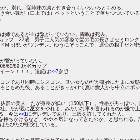
たが、別れ。従姉妹の凛と付き合うもいろいろともめる。
合い舞が（口上では）ペットということで落ちつついている
。
は姉であるが血は繋がっていない。両親は死去。
0 Fカップ 22歳 男子に人気の容姿で髪の毛の長さはセミロング
Mっぽいがツンデレ。ゆうにぞっこんで、運命の相手だと密
が繋がっていない。
/60/89 JかKカップ
イーン！！！」追記は
>>7
参照
ンであり同時にシスコン。良い女なのだが微妙にたまに変態
ともめた後、あることがきっかけて夏に愛人から中立にポジ
群の美人、だが身長が低い（150以下）。性格が男っぽい。
。だが親に巫女をやれよ、みたいな事を言われるのが嫌で上
る。今は
>>1
にデレデレであり、三股を許してくれた人。
を持ちかけるなど、やや本気になってきたのか、と思われる。
はたびたび衝突している。