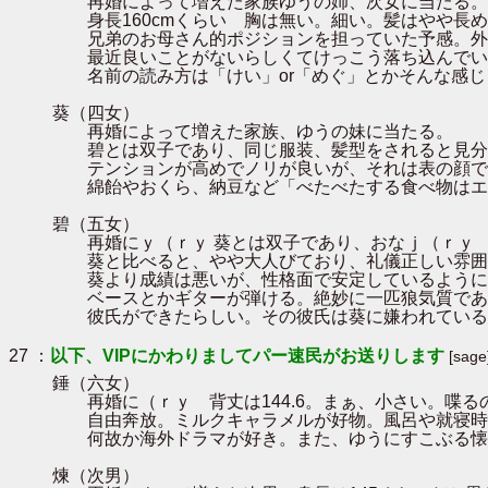
再婚によって増えた家族ゆうの姉、次女に当たる。彩
身長160cmくらい 胸は無い。細い。髪はやや長め
兄弟のお母さん的ポジションを担っていた予感。外見
最近良いことがないらしくてけっこう落ち込んでい
名前の読み方は「けい」or「めぐ」とかそんな感じ
葵（四女）
再婚によって増えた家族、ゆうの妹に当たる。
碧とは双子であり、同じ服装、髪型をされると見分け
テンションが高めでノリが良いが、それは表の顔であ
綿飴やおくら、納豆など「べたべたする食べ物はエ
碧（五女）
再婚にｙ（ｒｙ 葵とは双子であり、おなｊ（ｒｙ
葵と比べると、やや大人びており、礼儀正しい雰囲気
葵より成績は悪いが、性格面で安定しているように思
ベースとかギターが弾ける。絶妙に一匹狼気質であ
彼氏ができたらしい。その彼氏は葵に嫌われている
27 ：
以下、VIPにかわりましてパー速民がお送りします
[sage
錘（六女）
再婚に（ｒｙ 背丈は144.6。まぁ、小さい。喋る
自由奔放。ミルクキャラメルが好物。風呂や就寝時を
何故か海外ドラマが好き。また、ゆうにすこぶる懐い
煉（次男）