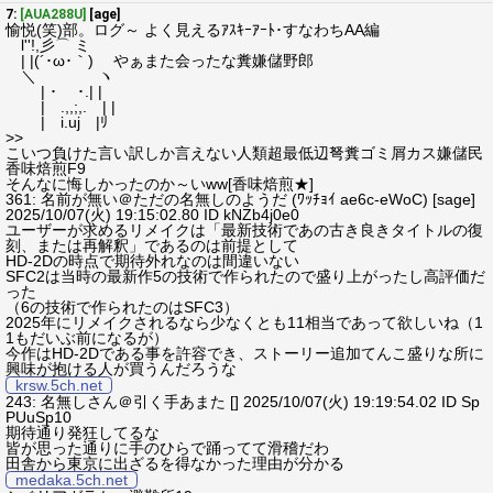
7:
[AUA288U]
[age]
愉悦(笑)部。ログ～ よく見えるｱｽｷｰｱｰﾄ･すなわちAA編
l''!,彡⌒ ミ
| |(´･ω･｀) やぁまた会ったな糞嫌儲野郎
＼ ヽ
| ･ ･.| |
| .,,;,. | |
| i.uj |ﾘ
>>
こいつ負けた言い訳しか言えない人類超最低辺弩糞ゴミ屑カス嫌儲民
香味焙煎F9
そんなに悔しかったのか～いww[香味焙煎★]
361: 名前が無い＠ただの名無しのようだ (ﾜｯﾁｮｲ ae6c-eWoC) [sage]
2025/10/07(火) 19:15:02.80 ID kNZb4j0e0
ユーザーが求めるリメイクは「最新技術であの古き良きタイトルの復
刻、または再解釈」であるのは前提として
HD-2Dの時点で期待外れなのは間違いない
SFC2は当時の最新作5の技術で作られたので盛り上がったし高評価だ
った
（6の技術で作られたのはSFC3）
2025年にリメイクされるなら少なくとも11相当であって欲しいね（1
1もだいぶ前になるが）
今作はHD-2Dである事を許容でき、ストーリー追加てんこ盛りな所に
興味が抱ける人が買うんだろうな
krsw.5ch.net
243: 名無しさん＠引く手あまた [] 2025/10/07(火) 19:19:54.02 ID Sp
PUuSp10
期待通り発狂してるな
皆が思った通りに手のひらで踊ってて滑稽だわ
田舎から東京に出ざるを得なかった理由が分かる
medaka.5ch.net