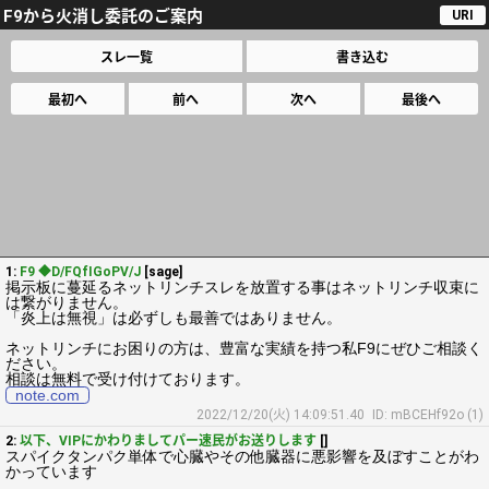
F9から火消し委託のご案内
URI
スレ一覧
書き込む
最初へ
前へ
次へ
最後へ
1:
F9 ◆D/FQfIGoPV/J
[sage]
掲示板に蔓延るネットリンチスレを放置する事はネットリンチ収束に
は繋がりません。
「炎上は無視」は必ずしも最善ではありません。
ネットリンチにお困りの方は、豊富な実績を持つ私F9にぜひご相談く
ださい。
相談は無料で受け付けております。
note.com
2022/12/20(火) 14:09:51.40
ID: mBCEHf92o (1)
2:
以下、VIPにかわりましてパー速民がお送りします
[]
スパイクタンパク単体で心臓やその他臓器に悪影響を及ぼすことがわ
かっています