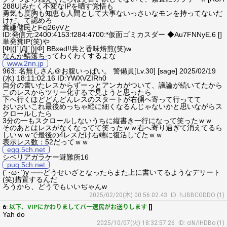
288U]みたく不変なIPを晒す覚悟も
勇気も度胸も知恵も人間として大事ないっさいなモンを持ってないだ
けだ、て認めろ
糞嫌儲民とFcj26yVと
ID:発信元:2400:4153:f284:4700:*仮面ゴミカスダー ◆Au7FNNyE.6 []
単発糞IP(笑)や
[Φ|(|´|Д|`|)|Φ] BBxed!!共と香味焙煎(笑)w
なんか鯖落ちってわくわくするよな
www.2nn.jp
963: 名無しさん＠お腹いっぱい。 警備員[Lv.30] [sage] 2025/02/19
(水) 18:11:02.16 ID:YWXVZIRh0
自分の書いたレスからずーっとアンカがついて、議論が続いてたから
このレスからツリー化するで見ようと思ったら
下へ行くほどどんどんレスのスタートが右側へ寄って行ってて
おいおいこれ最後めっちゃ縦に細くなるんじゃないかと思いながらス
クロールしたら
3分の一もスクロールしないうちに縦書き一行になって笑ったｗｗ
そのあとはレスがなくなってて笑ったｗｗ右へ寄り過ぎて消えてるら
しいｗｗで最後の4レスだけ右端に復活してたｗｗ
表示レス数：52だってｗｗ
egg.5ch.net
シベリアガラケー避難所16
pug.5ch.net
(´･ω･`)y ~~~どうせいざとなったらまた上に書いてるようなデリート
(笑)措置するんだ
ろうから、どうでもいいぢゃんw
2025/02/20(木) 00:56:02.43
ID: hJBBCGDDO (1)
6:
以下、VIPにかわりましてパー速民がお送りします
[]
Yah do
2025/10/07(火) 18:32:57.26
ID: ciN/lHDBo (1)