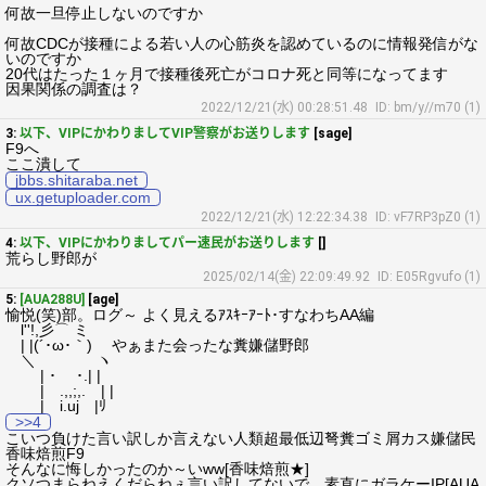
何故一旦停止しないのですか
何故CDCが接種による若い人の心筋炎を認めているのに情報発信がな
いのですか
20代はたった１ヶ月で接種後死亡がコロナ死と同等になってます
因果関係の調査は？
2022/12/21(水) 00:28:51.48
ID: bm/y//m70 (1)
3:
以下、VIPにかわりましてVIP警察がお送りします
[sage]
F9へ
ここ潰して
jbbs.shitaraba.net
ux.getuploader.com
2022/12/21(水) 12:22:34.38
ID: vF7RP3pZ0 (1)
4:
以下、VIPにかわりましてパー速民がお送りします
[]
荒らし野郎が
2025/02/14(金) 22:09:49.92
ID: E05Rgvufo (1)
5:
[AUA288U]
[age]
愉悦(笑)部。ログ～ よく見えるｱｽｷｰｱｰﾄ･すなわちAA編
l''!,彡⌒ ミ
| |(´･ω･｀) やぁまた会ったな糞嫌儲野郎
＼ ヽ
| ･ ･.| |
| .,,;,. | |
| i.uj |ﾘ
>>4
こいつ負けた言い訳しか言えない人類超最低辺弩糞ゴミ屑カス嫌儲民
香味焙煎F9
そんなに悔しかったのか～いww[香味焙煎★]
クソつまらねえくだらねぇ言い訳してないで、素直にガラケーIP[AUA