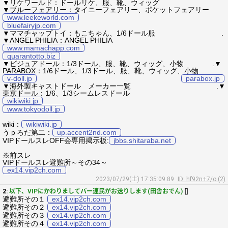
▼リケワールド：ドールリケ、服、靴、ウィッグ
▼ブルーフェアリー：タイニーフェアリー、ポケットフェアリー
www.leekeworld.com
bluefairyjp.com
▼ママチャップトイ：もこちゃん、1/6ドール服 .
▼ANGEL PHILIA：ANGEL PHILIA
www.mamachapp.com
quarantotto.biz
▼ビジュアドール：1/3ドール、服、靴、ウィッグ、小物 .▼
PARABOX：1/6ドール、1/3ドール、服、靴、ウィッグ、小物
v-doll.jp
parabox.jp
▼海外製キャストドール メーカー一覧 .▼
東京ドール：1/6、1/3シームレスドール
wikiwiki.jp
www.tokyodoll.jp
wiki：
wikiwiki.jp
うｐろだ第二：
up.accent2nd.com
VIPドールスレOFF会専用掲示板:
jbbs.shitaraba.net
※前スレ
VIPドールスレ避難所～その34～
ex14.vip2ch.com
2023/07/29(土) 17:35:09.89
ID: hf92n+7/o (2)
2:
以下、VIPにかわりましてパー速民がお送りします(田舎おでん)
[]
避難所その１
ex14.vip2ch.com
避難所その２
ex14.vip2ch.com
避難所その３
ex14.vip2ch.com
避難所その４
ex14.vip2ch.com