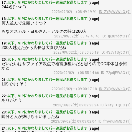
17:
以下、VIPにかわりましてパー速民がお送りします
[sage]
244名(`･ω･´)
2023/09/02(土) 08:49:19.91
ID: ZYFgWvWdO (9)
18:
以下、VIPにかわりましてパー速民がお送りします
[sage]
何人並んで先頭いくつ？
ちなオスカル・ヨルさん・アルクの時は280人
2023/09/02(土) 08:49:43.46
ID: HpBuYddtO (1)
19:
以下、VIPにかわりましてパー速民がお送りします
[sage]
200人越えたから店長は大喜びだね
2023/09/02(土) 08:50:35.19
ID: RSJV1SydO (1)
20:
以下、VIPにかわりましてパー速民がお送りします
[sage]
だいたいはサファイア次点で地雷服狙いだと思うのでDD本体は余裕
かと
2023/09/02(土) 08:55:14.66
ID: 72pdjEWAO (1)
21:
以下、VIPにかわりましてパー速民がお送りします
[sage]
105です(･∀･)
2023/09/02(土) 09:00:17.18
ID: ZYFgWvWdO (9)
22:
以下、VIPにかわりましてパー速民がお送りします
[sage]
ありがとう
2023/09/02(土) 09:02:23.24
ID: k1ay1+QDO (1)
23:
以下、VIPにかわりましてパー速民がお送りします
[sage]
随分と人が抜けちゃいましたね
2023/09/02(土) 09:03:02.04
ID: fmAnuMMBO (1)
24:
以下、VIPにかわりましてパー速民がお送りします
[sage]