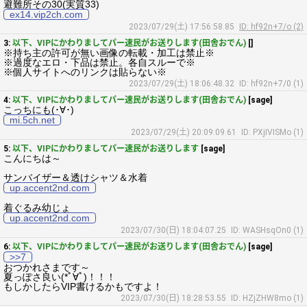
避難所その30(実質33)
ex14.vip2ch.com
2023/07/29(土) 17:56:58.85
ID: hf92n+7/o (2)
3:
以下、VIPにかわりましてパー速民がお送りします(田舎おでん)
[]
※持ち主の許可が無い画像の転載・加工は禁止※
※過度なエロ・下品は禁止。各自スルーで※
※個人サイトへのリンクは貼らない※
2023/07/29(土) 18:06:48.32
ID: hf92n+7/0 (1)
4:
以下、VIPにかわりましてパー速民がお送りします(田舎おでん)
[sage]
こっちにも(･∀･)
mi.5ch.net
2023/07/29(土) 20:09:09.61
ID: PXjIVISMo (1)
5:
以下、VIPにかわりましてパー速民がお送りします
[sage]
こんにちは～
サンバイザー＆透けシャツ＆水着
up.accent2nd.com
着ぐるみ幼じょ
up.accent2nd.com
2023/07/30(日) 18:04:07.25
ID: WASHsqOn0 (1)
6:
以下、VIPにかわりましてパー速民がお送りします(田舎おでん)
[sage]
>>7
おつかれさまです～
夏っぽさ良い(*ﾟ∀ﾟ)！！！
もしかしたらVIP書けるかもですよ！
2023/07/30(日) 18:28:53.55
ID: HZjZHW8mo (1)