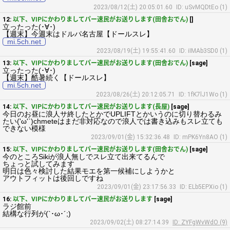
2023/08/12(土) 20:05:01.60
ID: uSvMQDtEo (1)
12:
以下、VIPにかわりましてパー速民がお送りします(田舎おでん)
[]
立ったった(･∀･)
【週末】今週末はドルパ名古屋【ドールスレ】
mi.5ch.net
2023/08/19(土) 19:55:41.60
ID: iIMAb3SD0 (1)
13:
以下、VIPにかわりましてパー速民がお送りします(田舎おでん)
[sage]
立ったった(･∀･)
【週末】酷暑続く【ドールスレ】
mi.5ch.net
2023/08/26(土) 20:12:05.71
ID: 1fK7lJ1Wo (1)
14:
以下、VIPにかわりましてパー速民がお送りします(長屋)
[sage]
今日のお昼に浪人サ終したとかでUPLIFTとかいうのに切り替わるみ
たい('ω'`)chmeteはまだ非対応なので浪人では書き込みもスレ立ても
できない模様
2023/09/01(金) 15:32:36.48
ID: mPK6Yn8AO (1)
15:
以下、VIPにかわりましてパー速民がお送りします(田舎おでん)
[sage]
今のところSikiが浪人無しでスレ立て出来てるんで
ちょっと試してみます
明日は色々検討した結果モエを第一候補にしようかと
アウトフィットは後回しですね
2023/09/01(金) 23:17:56.33
ID: ELb5EPXio (1)
16:
以下、VIPにかわりましてパー速民がお送りします
[sage]
ラジ館前
結構な行列が(`･ω･´;)
2023/09/02(土) 08:27:14.39
ID: ZYFgWvWdO (9)