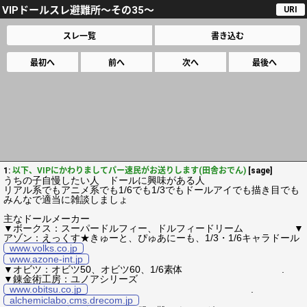
VIPドールスレ避難所～その35～
URI
スレ一覧
書き込む
最初へ
前へ
次へ
最後へ
1:
以下、VIPにかわりましてパー速民がお送りします(田舎おでん)
[sage]
うちの子自慢したい人 ドールに興味がある人
リアル系でもアニメ系でも1/6でも1/3でもドールアイでも描き目でも
みんなで適当に雑談しましょ
主なドールメーカー
▼ボークス：スーパードルフィー、ドルフィードリーム ▼
アゾン：えっくす★きゅーと、ぴゅあにーも、1/3・1/6キャラドール
www.volks.co.jp
www.azone-int.jp
▼オビツ：オビツ50、オビツ60、1/6素体 .
▼錬金術工房：ユノアシリーズ
www.obitsu.co.jp
.
alchemiclabo.cms.drecom.jp