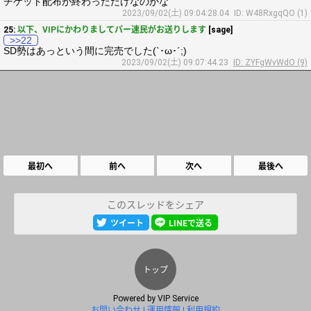
チケット配布が終わっただけなのかな
2023/09/02(土) 09:04:28.04
ID: W48RxgqQO (1)
25:
以下、VIPにかわりましてパー速民がお送りします
[sage]
>>22
SD勢はあっという間に完売でした(`･ω･´;)
2023/09/02(土) 09:07:44.23
ID: ZYFgWvWdO (9)
最初へ
前へ
次へ
最後へ
このスレッドをシェア
ツイート
LINEで送る
トップ
Powered by
VIP Service
お問い合わせ
運用情報
利用規約