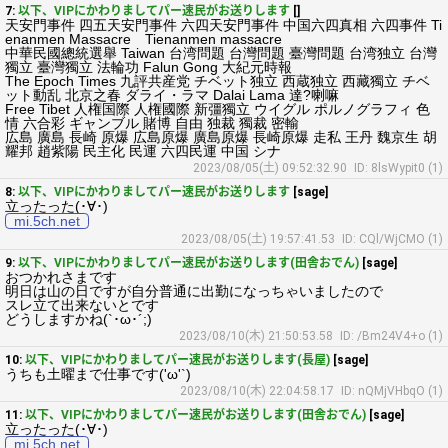
7:
以下、VIPにかわりましてパー速民がお送りします
[]
天安門事件 四五天安門事件 六四天安門事件 中国六四真相 六四事件 Ti
enanmen Massacre Tienanmen massacre
中華民國總統選舉 Taiwan 台湾問題 台灣問題 臺灣問題 台湾独立 台灣
獨立 臺灣獨立 法輪功 Falun Gong 大紀元時報
The Epoch Times 九評共産党 チベット独立 西蔵独立 西藏獨立 チベ
ット動乱 北京之春 ダライ・ラマ Dalai Lama 達?喇嘛
Free Tibet 人権国際 人権國際 新彊獨立 ウイグル ポルノグラフィ 色
情 六合彩 ギャンブル 賭博 自由 独裁 獨裁 密輸
広島 廣島 長崎 原爆 広島原爆 廣島原爆 長崎原爆 走私 王丹 魏京生 胡
耀邦 趙紫陽 民主化 民運 六四民運 中国 シナ
2023/08/05(土) 09:52:32.90
ID: 8lsWypit0 (1)
8:
以下、VIPにかわりましてパー速民がお送りします
[sage]
立ったった(･∀･)
mi.5ch.net
2023/08/05(土) 19:57:41.53
ID: CQl/WjCMO (1)
9:
以下、VIPにかわりましてパー速民がお送りします(田舎おでん)
[sage]
おつかれさまです
明日は山の日ですが自分普通に出勤になっちゃいましたので
スレ立て出来ないとです
どうしますかね(`･ω･´;)
2023/08/10(木) 21:50:53.58
ID: /Bm24V4+o (1)
10:
以下、VIPにかわりましてパー速民がお送りします(長屋)
[sage]
うちも土曜まで仕事です('ω'`)
2023/08/10(木) 22:04:58.17
ID: nQMjVHbqO (1)
11:
以下、VIPにかわりましてパー速民がお送りします(田舎おでん)
[sage]
立ったった(･∀･)
mi.5ch.net