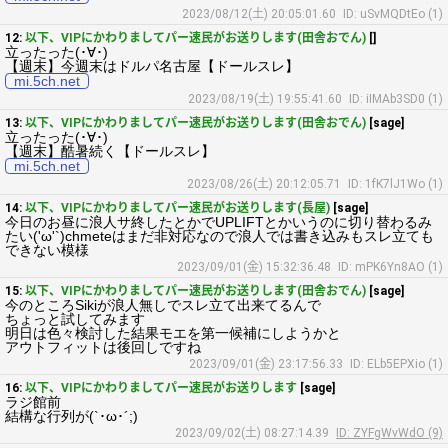
2023/08/12(土) 20:05:01.60
ID: uSvMQDtEo (1)
12:
以下、VIPにかわりましてパー速民がお送りします(田舎おでん)
[]
立ったった(･∀･)
【週末】今週末はドルパ名古屋【ドールスレ】
mi.5ch.net
2023/08/19(土) 19:55:41.60
ID: iIMAb3SD0 (1)
13:
以下、VIPにかわりましてパー速民がお送りします(田舎おでん)
[sage]
立ったった(･∀･)
【週末】酷暑続く【ドールスレ】
mi.5ch.net
2023/08/26(土) 20:12:05.71
ID: 1fK7lJ1Wo (1)
14:
以下、VIPにかわりましてパー速民がお送りします(長屋)
[sage]
今日のお昼に浪人サ終したとかでUPLIFTとかいうのに切り替わるみ
たい('ω'`)chmeteはまだ非対応なので浪人では書き込みもスレ立ても
できない模様
2023/09/01(金) 15:32:36.48
ID: mPK6Yn8AO (1)
15:
以下、VIPにかわりましてパー速民がお送りします(田舎おでん)
[sage]
今のところSikiが浪人無しでスレ立て出来てるんで
ちょっと試してみます
明日は色々検討した結果モエを第一候補にしようかと
アウトフィットは後回しですね
2023/09/01(金) 23:17:56.33
ID: ELb5EPXio (1)
16:
以下、VIPにかわりましてパー速民がお送りします
[sage]
ラジ館前
結構な行列が(`･ω･´;)
2023/09/02(土) 08:27:14.39
ID: ZYFgWvWdO (9)