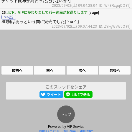
チケット配布が終わっただけなのかな
2023/09/02(土) 09:04:28.04
ID: W48RxgqQO (1)
25:
以下、VIPにかわりましてパー速民がお送りします
[sage]
>>22
SD勢はあっという間に完売でした(`･ω･´;)
2023/09/02(土) 09:07:44.23
ID: ZYFgWvWdO (9)
最初へ
前へ
次へ
最後へ
このスレッドをシェア
ツイート
LINEで送る
トップ
Powered by
VIP Service
お問い合わせ
運用情報
利用規約