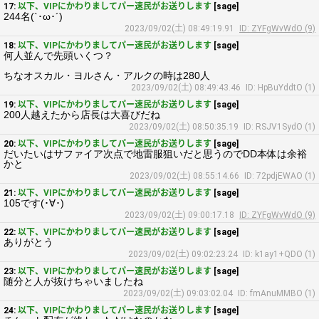
17:
以下、VIPにかわりましてパー速民がお送りします
[sage]
244名(`･ω･´)
2023/09/02(土) 08:49:19.91
ID: ZYFgWvWdO (9)
18:
以下、VIPにかわりましてパー速民がお送りします
[sage]
何人並んで先頭いくつ？
ちなオスカル・ヨルさん・アルクの時は280人
2023/09/02(土) 08:49:43.46
ID: HpBuYddtO (1)
19:
以下、VIPにかわりましてパー速民がお送りします
[sage]
200人越えたから店長は大喜びだね
2023/09/02(土) 08:50:35.19
ID: RSJV1SydO (1)
20:
以下、VIPにかわりましてパー速民がお送りします
[sage]
だいたいはサファイア次点で地雷服狙いだと思うのでDD本体は余裕
かと
2023/09/02(土) 08:55:14.66
ID: 72pdjEWAO (1)
21:
以下、VIPにかわりましてパー速民がお送りします
[sage]
105です(･∀･)
2023/09/02(土) 09:00:17.18
ID: ZYFgWvWdO (9)
22:
以下、VIPにかわりましてパー速民がお送りします
[sage]
ありがとう
2023/09/02(土) 09:02:23.24
ID: k1ay1+QDO (1)
23:
以下、VIPにかわりましてパー速民がお送りします
[sage]
随分と人が抜けちゃいましたね
2023/09/02(土) 09:03:02.04
ID: fmAnuMMBO (1)
24:
以下、VIPにかわりましてパー速民がお送りします
[sage]