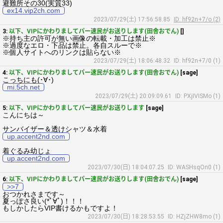
避難所その30(実質33)
ex14.vip2ch.com
2023/07/29(土) 17:56:58.85
ID: hf92n+7/o (2)
3:
以下、VIPにかわりましてパー速民がお送りします(田舎おでん)
[]
※持ち主の許可が無い画像の転載・加工は禁止※
※過度なエロ・下品は禁止。各自スルーで※
※個人サイトへのリンクは貼らない※
2023/07/29(土) 18:06:48.32
ID: hf92n+7/0 (1)
4:
以下、VIPにかわりましてパー速民がお送りします(田舎おでん)
[sage]
こっちにも(･∀･)
mi.5ch.net
2023/07/29(土) 20:09:09.61
ID: PXjIVISMo (1)
5:
以下、VIPにかわりましてパー速民がお送りします
[sage]
こんにちは～
サンバイザー＆透けシャツ＆水着
up.accent2nd.com
着ぐるみ幼じょ
up.accent2nd.com
2023/07/30(日) 18:04:07.25
ID: WASHsqOn0 (1)
6:
以下、VIPにかわりましてパー速民がお送りします(田舎おでん)
[sage]
>>7
おつかれさまです～
夏っぽさ良い(*ﾟ∀ﾟ)！！！
もしかしたらVIP書けるかもですよ！
2023/07/30(日) 18:28:53.55
ID: HZjZHW8mo (1)