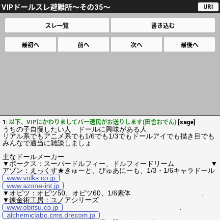
VIPドールスレ避難所～その35～
URI
スレ一覧
書き込む
最初へ
前へ
次へ
最後へ
1:
以下、VIPにかわりましてパー速民がお送りします(田舎おでん)
[sage]
うちの子自慢したい人 ドールに興味がある人
リアル系でもアニメ系でも1/6でも1/3でもドールアイでも描き目でも
みんなで適当に雑談しましょ
主なドールメーカー
▼ボークス：スーパードルフィー、ドルフィードリーム ▼
アゾン：えっくす★きゅーと、ぴゅあにーも、1/3・1/6キャラドール
www.volks.co.jp
www.azone-int.jp
▼オビツ：オビツ50、オビツ60、1/6素体 .
▼錬金術工房：ユノアシリーズ
www.obitsu.co.jp
.
alchemiclabo.cms.drecom.jp