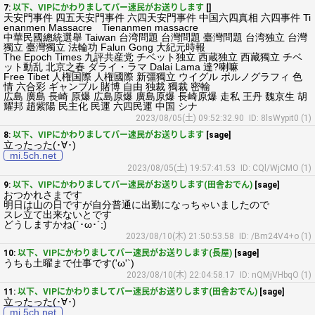
7:
以下、VIPにかわりましてパー速民がお送りします
[]
天安門事件 四五天安門事件 六四天安門事件 中国六四真相 六四事件 Ti
enanmen Massacre Tienanmen massacre
中華民國總統選舉 Taiwan 台湾問題 台灣問題 臺灣問題 台湾独立 台灣
獨立 臺灣獨立 法輪功 Falun Gong 大紀元時報
The Epoch Times 九評共産党 チベット独立 西蔵独立 西藏獨立 チベ
ット動乱 北京之春 ダライ・ラマ Dalai Lama 達?喇嘛
Free Tibet 人権国際 人権國際 新彊獨立 ウイグル ポルノグラフィ 色
情 六合彩 ギャンブル 賭博 自由 独裁 獨裁 密輸
広島 廣島 長崎 原爆 広島原爆 廣島原爆 長崎原爆 走私 王丹 魏京生 胡
耀邦 趙紫陽 民主化 民運 六四民運 中国 シナ
2023/08/05(土) 09:52:32.90
ID: 8lsWypit0 (1)
8:
以下、VIPにかわりましてパー速民がお送りします
[sage]
立ったった(･∀･)
mi.5ch.net
2023/08/05(土) 19:57:41.53
ID: CQl/WjCMO (1)
9:
以下、VIPにかわりましてパー速民がお送りします(田舎おでん)
[sage]
おつかれさまです
明日は山の日ですが自分普通に出勤になっちゃいましたので
スレ立て出来ないとです
どうしますかね(`･ω･´;)
2023/08/10(木) 21:50:53.58
ID: /Bm24V4+o (1)
10:
以下、VIPにかわりましてパー速民がお送りします(長屋)
[sage]
うちも土曜まで仕事です('ω'`)
2023/08/10(木) 22:04:58.17
ID: nQMjVHbqO (1)
11:
以下、VIPにかわりましてパー速民がお送りします(田舎おでん)
[sage]
立ったった(･∀･)
mi.5ch.net