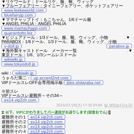
▼リケワールド：ドールリケ、服、靴、ウィッグ
▼ブルーフェアリー：タイニーフェアリー、ポケットフェアリー
www.leekeworld.com
bluefairyjp.com
▼ママチャップトイ：もこちゃん、1/6ドール服 .
▼ANGEL PHILIA：ANGEL PHILIA
www.mamachapp.com
quarantotto.biz
▼ビジュアドール：1/3ドール、服、靴、ウィッグ、小物 .▼
PARABOX：1/6ドール、1/3ドール、服、靴、ウィッグ、小物
v-doll.jp
parabox.jp
▼海外製キャストドール メーカー一覧 .▼
東京ドール：1/6、1/3シームレスドール
wikiwiki.jp
www.tokyodoll.jp
wiki：
wikiwiki.jp
うｐろだ第二：
up.accent2nd.com
VIPドールスレOFF会専用掲示板:
jbbs.shitaraba.net
※前スレ
VIPドールスレ避難所～その34～
ex14.vip2ch.com
2023/07/29(土) 17:35:09.89
ID: hf92n+7/o (2)
2:
以下、VIPにかわりましてパー速民がお送りします(田舎おでん)
[]
避難所その１
ex14.vip2ch.com
避難所その２
ex14.vip2ch.com
避難所その３
ex14.vip2ch.com
避難所その４
ex14.vip2ch.com