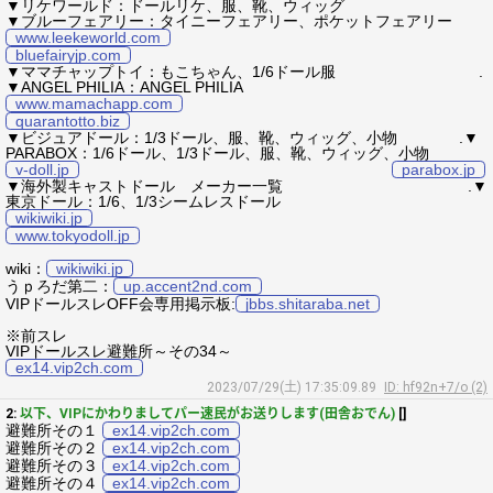
▼リケワールド：ドールリケ、服、靴、ウィッグ
▼ブルーフェアリー：タイニーフェアリー、ポケットフェアリー
www.leekeworld.com
bluefairyjp.com
▼ママチャップトイ：もこちゃん、1/6ドール服 .
▼ANGEL PHILIA：ANGEL PHILIA
www.mamachapp.com
quarantotto.biz
▼ビジュアドール：1/3ドール、服、靴、ウィッグ、小物 .▼
PARABOX：1/6ドール、1/3ドール、服、靴、ウィッグ、小物
v-doll.jp
parabox.jp
▼海外製キャストドール メーカー一覧 .▼
東京ドール：1/6、1/3シームレスドール
wikiwiki.jp
www.tokyodoll.jp
wiki：
wikiwiki.jp
うｐろだ第二：
up.accent2nd.com
VIPドールスレOFF会専用掲示板:
jbbs.shitaraba.net
※前スレ
VIPドールスレ避難所～その34～
ex14.vip2ch.com
2023/07/29(土) 17:35:09.89
ID: hf92n+7/o (2)
2:
以下、VIPにかわりましてパー速民がお送りします(田舎おでん)
[]
避難所その１
ex14.vip2ch.com
避難所その２
ex14.vip2ch.com
避難所その３
ex14.vip2ch.com
避難所その４
ex14.vip2ch.com