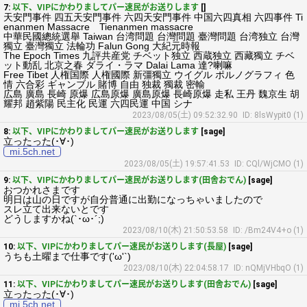
7:
以下、VIPにかわりましてパー速民がお送りします
[]
天安門事件 四五天安門事件 六四天安門事件 中国六四真相 六四事件 Ti
enanmen Massacre Tienanmen massacre
中華民國總統選舉 Taiwan 台湾問題 台灣問題 臺灣問題 台湾独立 台灣
獨立 臺灣獨立 法輪功 Falun Gong 大紀元時報
The Epoch Times 九評共産党 チベット独立 西蔵独立 西藏獨立 チベ
ット動乱 北京之春 ダライ・ラマ Dalai Lama 達?喇嘛
Free Tibet 人権国際 人権國際 新彊獨立 ウイグル ポルノグラフィ 色
情 六合彩 ギャンブル 賭博 自由 独裁 獨裁 密輸
広島 廣島 長崎 原爆 広島原爆 廣島原爆 長崎原爆 走私 王丹 魏京生 胡
耀邦 趙紫陽 民主化 民運 六四民運 中国 シナ
2023/08/05(土) 09:52:32.90
ID: 8lsWypit0 (1)
8:
以下、VIPにかわりましてパー速民がお送りします
[sage]
立ったった(･∀･)
mi.5ch.net
2023/08/05(土) 19:57:41.53
ID: CQl/WjCMO (1)
9:
以下、VIPにかわりましてパー速民がお送りします(田舎おでん)
[sage]
おつかれさまです
明日は山の日ですが自分普通に出勤になっちゃいましたので
スレ立て出来ないとです
どうしますかね(`･ω･´;)
2023/08/10(木) 21:50:53.58
ID: /Bm24V4+o (1)
10:
以下、VIPにかわりましてパー速民がお送りします(長屋)
[sage]
うちも土曜まで仕事です('ω'`)
2023/08/10(木) 22:04:58.17
ID: nQMjVHbqO (1)
11:
以下、VIPにかわりましてパー速民がお送りします(田舎おでん)
[sage]
立ったった(･∀･)
mi.5ch.net