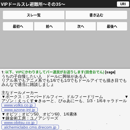
VIPドールスレ避難所～その35～
URI
スレ一覧
書き込む
最初へ
前へ
次へ
最後へ
1:
以下、VIPにかわりましてパー速民がお送りします(田舎おでん)
[sage]
うちの子自慢したい人 ドールに興味がある人
リアル系でもアニメ系でも1/6でも1/3でもドールアイでも描き目でも
みんなで適当に雑談しましょ
主なドールメーカー
▼ボークス：スーパードルフィー、ドルフィードリーム ▼
アゾン：えっくす★きゅーと、ぴゅあにーも、1/3・1/6キャラドール
www.volks.co.jp
www.azone-int.jp
▼オビツ：オビツ50、オビツ60、1/6素体 .
▼錬金術工房：ユノアシリーズ
www.obitsu.co.jp
.
alchemiclabo.cms.drecom.jp