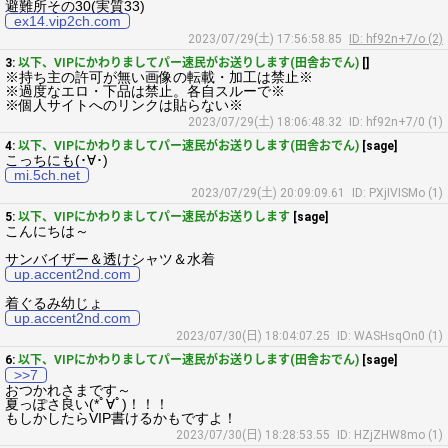
避難所その30(実質33)
ex14.vip2ch.com
2023/07/29(土) 17:56:58.85
ID: hf92n+7/o (2)
3:
以下、VIPにかわりましてパー速民がお送りします(田舎おでん)
[]
※持ち主の許可が無い画像の転載・加工は禁止※
※過度なエロ・下品は禁止。各自スルーで※
※個人サイトへのリンクは貼らない※
2023/07/29(土) 18:06:48.32
ID: hf92n+7/0 (1)
4:
以下、VIPにかわりましてパー速民がお送りします(田舎おでん)
[sage]
こっちにも(･∀･)
mi.5ch.net
2023/07/29(土) 20:09:09.61
ID: PXjIVISMo (1)
5:
以下、VIPにかわりましてパー速民がお送りします
[sage]
こんにちは～
サンバイザー＆透けシャツ＆水着
up.accent2nd.com
着ぐるみ幼じょ
up.accent2nd.com
2023/07/30(日) 18:04:07.25
ID: WASHsqOn0 (1)
6:
以下、VIPにかわりましてパー速民がお送りします(田舎おでん)
[sage]
>>7
おつかれさまです～
夏っぽさ良い(*ﾟ∀ﾟ)！！！
もしかしたらVIP書けるかもですよ！
2023/07/30(日) 18:28:53.55
ID: HZjZHW8mo (1)