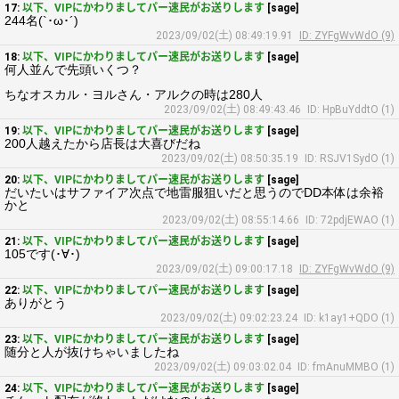
17:
以下、VIPにかわりましてパー速民がお送りします
[sage]
244名(`･ω･´)
2023/09/02(土) 08:49:19.91
ID: ZYFgWvWdO (9)
18:
以下、VIPにかわりましてパー速民がお送りします
[sage]
何人並んで先頭いくつ？
ちなオスカル・ヨルさん・アルクの時は280人
2023/09/02(土) 08:49:43.46
ID: HpBuYddtO (1)
19:
以下、VIPにかわりましてパー速民がお送りします
[sage]
200人越えたから店長は大喜びだね
2023/09/02(土) 08:50:35.19
ID: RSJV1SydO (1)
20:
以下、VIPにかわりましてパー速民がお送りします
[sage]
だいたいはサファイア次点で地雷服狙いだと思うのでDD本体は余裕
かと
2023/09/02(土) 08:55:14.66
ID: 72pdjEWAO (1)
21:
以下、VIPにかわりましてパー速民がお送りします
[sage]
105です(･∀･)
2023/09/02(土) 09:00:17.18
ID: ZYFgWvWdO (9)
22:
以下、VIPにかわりましてパー速民がお送りします
[sage]
ありがとう
2023/09/02(土) 09:02:23.24
ID: k1ay1+QDO (1)
23:
以下、VIPにかわりましてパー速民がお送りします
[sage]
随分と人が抜けちゃいましたね
2023/09/02(土) 09:03:02.04
ID: fmAnuMMBO (1)
24:
以下、VIPにかわりましてパー速民がお送りします
[sage]