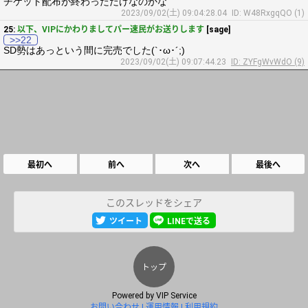
チケット配布が終わっただけなのかな
2023/09/02(土) 09:04:28.04
ID: W48RxgqQO (1)
25:
以下、VIPにかわりましてパー速民がお送りします
[sage]
>>22
SD勢はあっという間に完売でした(`･ω･´;)
2023/09/02(土) 09:07:44.23
ID: ZYFgWvWdO (9)
最初へ
前へ
次へ
最後へ
このスレッドをシェア
ツイート
LINEで送る
トップ
Powered by
VIP Service
お問い合わせ
運用情報
利用規約