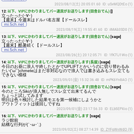
2023/08/12(土) 20:05:01.60
ID: uSvMQDtEo (1)
12:
以下、VIPにかわりましてパー速民がお送りします(田舎おでん)
[]
立ったった(･∀･)
【週末】今週末はドルパ名古屋【ドールスレ】
mi.5ch.net
2023/08/19(土) 19:55:41.60
ID: iIMAb3SD0 (1)
13:
以下、VIPにかわりましてパー速民がお送りします(田舎おでん)
[sage]
立ったった(･∀･)
【週末】酷暑続く【ドールスレ】
mi.5ch.net
2023/08/26(土) 20:12:05.71
ID: 1fK7lJ1Wo (1)
14:
以下、VIPにかわりましてパー速民がお送りします(長屋)
[sage]
今日のお昼に浪人サ終したとかでUPLIFTとかいうのに切り替わるみ
たい('ω'`)chmeteはまだ非対応なので浪人では書き込みもスレ立ても
できない模様
2023/09/01(金) 15:32:36.48
ID: mPK6Yn8AO (1)
15:
以下、VIPにかわりましてパー速民がお送りします(田舎おでん)
[sage]
今のところSikiが浪人無しでスレ立て出来てるんで
ちょっと試してみます
明日は色々検討した結果モエを第一候補にしようかと
アウトフィットは後回しですね
2023/09/01(金) 23:17:56.33
ID: ELb5EPXio (1)
16:
以下、VIPにかわりましてパー速民がお送りします
[sage]
ラジ館前
結構な行列が(`･ω･´;)
2023/09/02(土) 08:27:14.39
ID: ZYFgWvWdO (9)