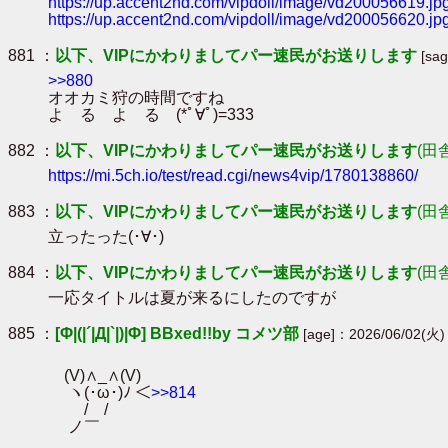
https://up.accent2nd.com/vipdoll/image/vd200056619.jp
https://up.accent2nd.com/vipdoll/image/vd200056620.jp
881 ：
以下、VIPにかわりましてパー速民がお送りします
[sa
>>880
オオカミ狩の時間ですね
よ る よ る (*ﾟ∀ﾟ)=333
882 ：
以下、VIPにかわりましてパー速民がお送りします
(田
https://mi.5ch.io/test/read.cgi/news4vip/1780138860/
883 ：
以下、VIPにかわりましてパー速民がお送りします
(田
立ったった(･∀･)
884 ：
以下、VIPにかわりましてパー速民がお送りします
(田
一応タイトルは夏が来るにしたのですが
885 ：
[Φ|(|´|Д|`|)|Φ] BBxed!!by コメツ部
[age]：2026/06/02(火)
(V)∧_∧(V)
ヽ(･ω･)ﾉ ＜
>>814
/ /
ノ￣ゝ