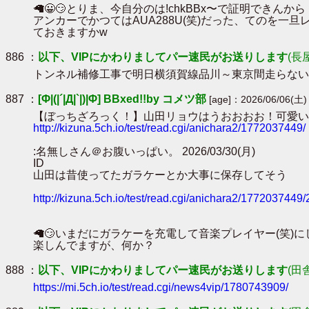
🦙😀😏とりま、今自分のは!chkBBx〜で証明できんから
アンカーでかつてはAUA288U(笑)だった、てのを一旦
ておきますかw
886 ：
以下、VIPにかわりましてパー速民がお送りします
(長
トンネル補修工事で明日横須賀線品川～東京間走らないのか…
887 ：
[Φ|(|´|Д|`|)|Φ] BBxed!!by コメツ部
[age]：2026/06/06(土) 
【ぼっちざろっく！】山田リョウはうおおおお！可愛い 
http://kizuna.5ch.io/test/read.cgi/anichara2/1772037449/
:名無しさん＠お腹いっぱい。 2026/03/30(月)
ID
山田は昔使ってたガラケーとか大事に保存してそう
http://kizuna.5ch.io/test/read.cgi/anichara2/1772037449
🦙😏いまだにガラケーを充電して音楽プレイヤー(笑)に
楽しんでますが、何か？
888 ：
以下、VIPにかわりましてパー速民がお送りします
(田
https://mi.5ch.io/test/read.cgi/news4vip/1780743909/