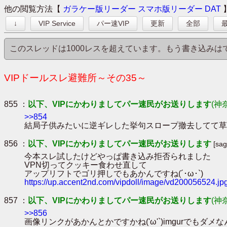
他の閲覧方法【
ガラケー版リーダー
スマホ版リーダー
DAT
↓
VIP Service
パー速VIP
更新
全部
最
このスレッドは1000レスを超えています。もう書き込み
VIPドールスレ避難所～その35～
855 ：
以下、VIPにかわりましてパー速民がお送りします
(神
>>854
結局子供みたいに逆ギレした挙句スロープ撤去してて草('
856 ：
以下、VIPにかわりましてパー速民がお送りします
[sa
今本スレ試したけどやっぱ書き込み拒否られました
VPN切ってクッキー食わせ直して
アップリフトでゴリ押しでもあかんですね(´･ω･`)
https://up.accent2nd.com/vipdoll/image/vd200056524.jp
857 ：
以下、VIPにかわりましてパー速民がお送りします
(神
>>856
画像リンクがあかんとかですかね('ω'`)imgurでもダメ