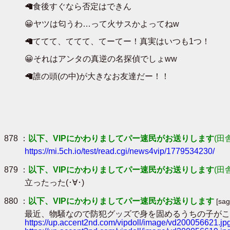
🦙食後すぐなら否定はできん
😀ヤツは匂うわ…って火サスかよってねw
🦙ててて、ててて、てーてー！真実はいつも1つ！
😀それはアンタの真逆の名探偵でしょww
🦙誰の頭(の中)が大きなお友達だー！！
878 ：
以下、VIPにかわりましてパー速民がお送りします
(田
https://mi.5ch.io/test/read.cgi/news4vip/1779534230/
879 ：
以下、VIPにかわりましてパー速民がお送りします
(田
立ったった(･∀･)
880 ：
以下、VIPにかわりましてパー速民がお送りします
[sa
最近、物騒なので防犯グッズで身を固めるうちの子がこ
https://up.accent2nd.com/vipdoll/image/vd200056621.jp