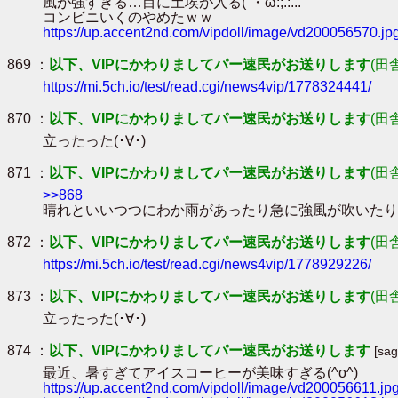
風が強すぎる…目に土埃が入る(´・ω:;.:...
コンビニいくのやめたｗｗ
https://up.accent2nd.com/vipdoll/image/vd200056570.jp
869 ：
以下、VIPにかわりましてパー速民がお送りします
(田
https://mi.5ch.io/test/read.cgi/news4vip/1778324441/
870 ：
以下、VIPにかわりましてパー速民がお送りします
(田
立ったった(･∀･)
871 ：
以下、VIPにかわりましてパー速民がお送りします
(田
>>868
晴れといいつつにわか雨があったり急に強風が吹いたり(`･ω
872 ：
以下、VIPにかわりましてパー速民がお送りします
(田
https://mi.5ch.io/test/read.cgi/news4vip/1778929226/
873 ：
以下、VIPにかわりましてパー速民がお送りします
(田
立ったった(･∀･)
874 ：
以下、VIPにかわりましてパー速民がお送りします
[sa
最近、暑すぎてアイスコーヒーが美味すぎる(^o^)
https://up.accent2nd.com/vipdoll/image/vd200056611.jp