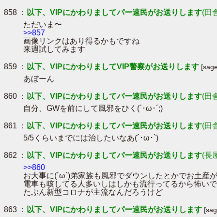
858 ：
以下、VIPにかわりましてパー速民がお送りします
(田
ただいま〜
>>857
画像リンクはあり得るかもですね
来週試してみます
859 ：
以下、VIPにかわりましてVIP警察がお送りします
[sag
あぼーん
860 ：
以下、VIPにかわりましてパー速民がお送りします
(田
自分、GWを前にして風邪をひく(`･ω･´;)
861 ：
以下、VIPにかわりましてパー速民がお送りします
(田
5/5くらいまでには治したいなあ(´･ω･`)
862 ：
以下、VIPにかわりましてパー速民がお送りします
(長
>>860
お大事に(´ω`)弟家族も風邪でダウンしたとかでお土産
電車も咳してる人多いしはしかも流行ってるから怖いで
たぶん新型コロナが主流なんだろうけど
863 ：
以下、VIPにかわりましてパー速民がお送りします
[sa