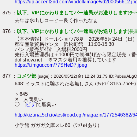
https://up.accent2nd.com/vipdoll/image/vd200056612.jp
875 ：
以下、VIPにかわりましてパー速民がお送りします
(チ
去年は水出しコーヒー良く作ったなぁ
876 ：
以下、VIPにかわりましてパー速民がお送りします
(長
【基本情報】ドールショウ78夏 2026年5月24日（日
都立産業貿易センター浜松町館 11:00-15:30
パンフ販売所4階 入場料2000円
先行入場整理券は＋1000円で朝8時頃から限定販売（番
dollshow.net ※マスク着用を推奨しています
https://i.imgur.com/77SHeD7.jpeg
877 ：
コメツ部
[sage]：2026/05/22(金) 12:24:31.79 ID:PsbsuALg
648: イラストに騙された名無しさん (ﾜｯﾁｮｲ 31ea-7peE) [] 2026
＞645
✕ 人間臭い
◯ [
ピザ
]で脂臭い
http://kizuna.5ch.io/test/read.cgi/magazin/1772546382/6
小学館 ガガガ文庫スレ60（ﾜｯﾁｮｲあり）