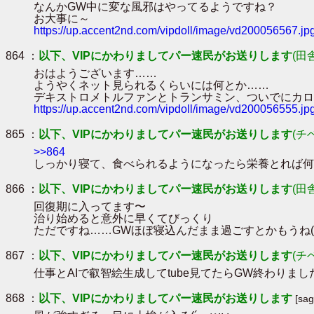
なんかGW中に変な風邪はやってるようですね？
お大事に～
https://up.accent2nd.com/vipdoll/image/vd200056567.jp
864 ：
以下、VIPにかわりましてパー速民がお送りします
(田
おはようございます……
ようやくネット見られるくらいには何とか……
デキストロメトルファンとトランサミン、ついでにカロ
https://up.accent2nd.com/vipdoll/image/vd200056555.jp
865 ：
以下、VIPにかわりましてパー速民がお送りします
(チ
>>864
しっかり寝て、食べられるようになったら栄養とれば何
866 ：
以下、VIPにかわりましてパー速民がお送りします
(田
回復期に入ってます〜
治り始めると意外に早くてびっくり
ただですね……GWほぼ寝込んだまま過ごすとかもうね(´･
867 ：
以下、VIPにかわりましてパー速民がお送りします
(チ
仕事とAIで叡智絵生成してtube見てたらGW終わりまし
868 ：
以下、VIPにかわりましてパー速民がお送りします
[sa