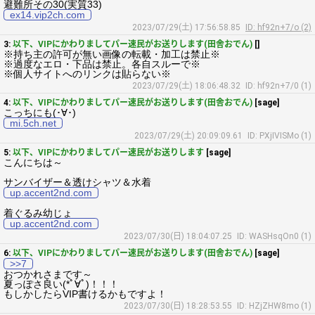
避難所その30(実質33)
ex14.vip2ch.com
2023/07/29(土) 17:56:58.85
ID: hf92n+7/o (2)
3:
以下、VIPにかわりましてパー速民がお送りします(田舎おでん)
[]
※持ち主の許可が無い画像の転載・加工は禁止※
※過度なエロ・下品は禁止。各自スルーで※
※個人サイトへのリンクは貼らない※
2023/07/29(土) 18:06:48.32
ID: hf92n+7/0 (1)
4:
以下、VIPにかわりましてパー速民がお送りします(田舎おでん)
[sage]
こっちにも(･∀･)
mi.5ch.net
2023/07/29(土) 20:09:09.61
ID: PXjIVISMo (1)
5:
以下、VIPにかわりましてパー速民がお送りします
[sage]
こんにちは～
サンバイザー＆透けシャツ＆水着
up.accent2nd.com
着ぐるみ幼じょ
up.accent2nd.com
2023/07/30(日) 18:04:07.25
ID: WASHsqOn0 (1)
6:
以下、VIPにかわりましてパー速民がお送りします(田舎おでん)
[sage]
>>7
おつかれさまです～
夏っぽさ良い(*ﾟ∀ﾟ)！！！
もしかしたらVIP書けるかもですよ！
2023/07/30(日) 18:28:53.55
ID: HZjZHW8mo (1)