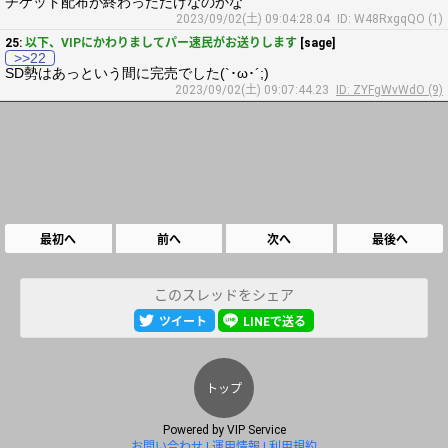
チケット配布が終わっただけなのかな
2023/09/02(土) 09:04:28.04
ID: W48RxgqQO (1)
25:
以下、VIPにかわりましてパー速民がお送りします
[sage]
>>22
SD勢はあっという間に完売でした(`･ω･´;)
2023/09/02(土) 09:07:44.23
ID: ZYFgWvWdO (9)
最初へ
前へ
次へ
最後へ
このスレッドをシェア
ツイート
LINEで送る
トップ
Powered by
VIP Service
お問い合わせ
運用情報
利用規約