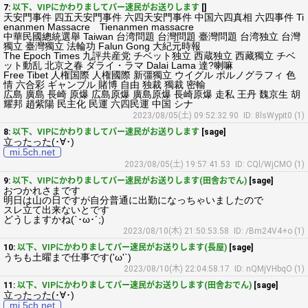
7:
以下、VIPにかわりましてパー速民がお送りします
[]
天安門事件 四五天安門事件 六四天安門事件 中国六四真相 六四事件 Ti
enanmen Massacre Tienanmen massacre
中華民國總統選舉 Taiwan 台湾問題 台灣問題 臺灣問題 台湾独立 台灣
獨立 臺灣獨立 法輪功 Falun Gong 大紀元時報
The Epoch Times 九評共産党 チベット独立 西蔵独立 西藏獨立 チベ
ット動乱 北京之春 ダライ・ラマ Dalai Lama 達?喇嘛
Free Tibet 人権国際 人権國際 新彊獨立 ウイグル ポルノグラフィ 色
情 六合彩 ギャンブル 賭博 自由 独裁 獨裁 密輸
広島 廣島 長崎 原爆 広島原爆 廣島原爆 長崎原爆 走私 王丹 魏京生 胡
耀邦 趙紫陽 民主化 民運 六四民運 中国 シナ
2023/08/05(土) 09:52:32.90
ID: 8lsWypit0 (1)
8:
以下、VIPにかわりましてパー速民がお送りします
[sage]
立ったった(･∀･)
mi.5ch.net
2023/08/05(土) 19:57:41.53
ID: CQl/WjCMO (1)
9:
以下、VIPにかわりましてパー速民がお送りします(田舎おでん)
[sage]
おつかれさまです
明日は山の日ですが自分普通に出勤になっちゃいましたので
スレ立て出来ないとです
どうしますかね(`･ω･´;)
2023/08/10(木) 21:50:53.58
ID: /Bm24V4+o (1)
10:
以下、VIPにかわりましてパー速民がお送りします(長屋)
[sage]
うちも土曜まで仕事です('ω'`)
2023/08/10(木) 22:04:58.17
ID: nQMjVHbqO (1)
11:
以下、VIPにかわりましてパー速民がお送りします(田舎おでん)
[sage]
立ったった(･∀･)
mi.5ch.net