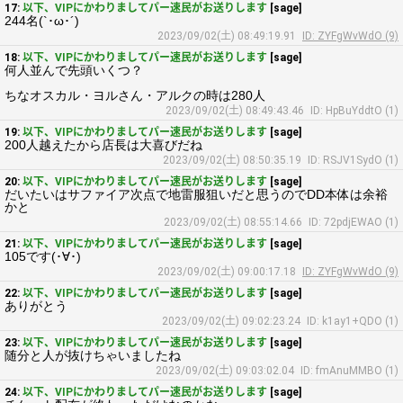
17:
以下、VIPにかわりましてパー速民がお送りします
[sage]
244名(`･ω･´)
2023/09/02(土) 08:49:19.91
ID: ZYFgWvWdO (9)
18:
以下、VIPにかわりましてパー速民がお送りします
[sage]
何人並んで先頭いくつ？
ちなオスカル・ヨルさん・アルクの時は280人
2023/09/02(土) 08:49:43.46
ID: HpBuYddtO (1)
19:
以下、VIPにかわりましてパー速民がお送りします
[sage]
200人越えたから店長は大喜びだね
2023/09/02(土) 08:50:35.19
ID: RSJV1SydO (1)
20:
以下、VIPにかわりましてパー速民がお送りします
[sage]
だいたいはサファイア次点で地雷服狙いだと思うのでDD本体は余裕
かと
2023/09/02(土) 08:55:14.66
ID: 72pdjEWAO (1)
21:
以下、VIPにかわりましてパー速民がお送りします
[sage]
105です(･∀･)
2023/09/02(土) 09:00:17.18
ID: ZYFgWvWdO (9)
22:
以下、VIPにかわりましてパー速民がお送りします
[sage]
ありがとう
2023/09/02(土) 09:02:23.24
ID: k1ay1+QDO (1)
23:
以下、VIPにかわりましてパー速民がお送りします
[sage]
随分と人が抜けちゃいましたね
2023/09/02(土) 09:03:02.04
ID: fmAnuMMBO (1)
24:
以下、VIPにかわりましてパー速民がお送りします
[sage]