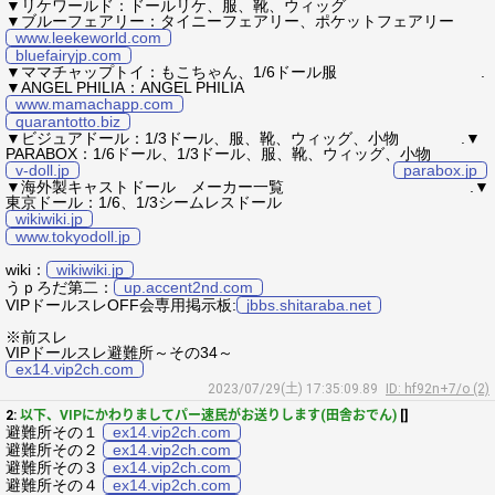
▼リケワールド：ドールリケ、服、靴、ウィッグ
▼ブルーフェアリー：タイニーフェアリー、ポケットフェアリー
www.leekeworld.com
bluefairyjp.com
▼ママチャップトイ：もこちゃん、1/6ドール服 .
▼ANGEL PHILIA：ANGEL PHILIA
www.mamachapp.com
quarantotto.biz
▼ビジュアドール：1/3ドール、服、靴、ウィッグ、小物 .▼
PARABOX：1/6ドール、1/3ドール、服、靴、ウィッグ、小物
v-doll.jp
parabox.jp
▼海外製キャストドール メーカー一覧 .▼
東京ドール：1/6、1/3シームレスドール
wikiwiki.jp
www.tokyodoll.jp
wiki：
wikiwiki.jp
うｐろだ第二：
up.accent2nd.com
VIPドールスレOFF会専用掲示板:
jbbs.shitaraba.net
※前スレ
VIPドールスレ避難所～その34～
ex14.vip2ch.com
2023/07/29(土) 17:35:09.89
ID: hf92n+7/o (2)
2:
以下、VIPにかわりましてパー速民がお送りします(田舎おでん)
[]
避難所その１
ex14.vip2ch.com
避難所その２
ex14.vip2ch.com
避難所その３
ex14.vip2ch.com
避難所その４
ex14.vip2ch.com