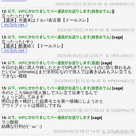
2023/08/12(土) 20:05:01.60
ID: uSvMQDtEo (1)
12:
以下、VIPにかわりましてパー速民がお送りします(田舎おでん)
[]
立ったった(･∀･)
【週末】今週末はドルパ名古屋【ドールスレ】
mi.5ch.net
2023/08/19(土) 19:55:41.60
ID: iIMAb3SD0 (1)
13:
以下、VIPにかわりましてパー速民がお送りします(田舎おでん)
[sage]
立ったった(･∀･)
【週末】酷暑続く【ドールスレ】
mi.5ch.net
2023/08/26(土) 20:12:05.71
ID: 1fK7lJ1Wo (1)
14:
以下、VIPにかわりましてパー速民がお送りします(長屋)
[sage]
今日のお昼に浪人サ終したとかでUPLIFTとかいうのに切り替わるみ
たい('ω'`)chmeteはまだ非対応なので浪人では書き込みもスレ立ても
できない模様
2023/09/01(金) 15:32:36.48
ID: mPK6Yn8AO (1)
15:
以下、VIPにかわりましてパー速民がお送りします(田舎おでん)
[sage]
今のところSikiが浪人無しでスレ立て出来てるんで
ちょっと試してみます
明日は色々検討した結果モエを第一候補にしようかと
アウトフィットは後回しですね
2023/09/01(金) 23:17:56.33
ID: ELb5EPXio (1)
16:
以下、VIPにかわりましてパー速民がお送りします
[sage]
ラジ館前
結構な行列が(`･ω･´;)
2023/09/02(土) 08:27:14.39
ID: ZYFgWvWdO (9)