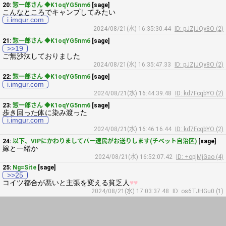
20:
惣一郎さん ◆K1oqYG5nm6
[sage]
こんなところでキャンプしてみたい
i.imgur.com
2024/08/21(水) 16:35:30.44
ID: pJZjJQy8O (2)
21:
惣一郎さん ◆K1oqYG5nm6
[sage]
>>19
ご無沙汰しておりました
2024/08/21(水) 16:35:47.33
ID: pJZjJQy8O (2)
22:
惣一郎さん ◆K1oqYG5nm6
[sage]
i.imgur.com
2024/08/21(水) 16:44:39.48
ID: kd7FcqbYO (2)
23:
惣一郎さん ◆K1oqYG5nm6
[sage]
歩き回った体に染み渡った
i.imgur.com
2024/08/21(水) 16:46:16.44
ID: kd7FcqbYO (2)
24:
以下、VIPにかわりましてパー速民がお送りします(チベット自治区)
[sage]
嫁と一緒か
2024/08/21(水) 16:52:07.42
ID: +opjMjGao (4)
25:
Ng=Site
[sage]
>>25
コイツ都合が悪いと主張を変える貧乏人
♥
♥
2024/08/21(水) 17:03:37.48
ID: os6TJHGu0 (1)