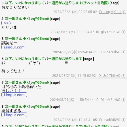
3:
以下、VIPにかわりましてパー速民がお送りします(チベット自治区)
[sage]
おかえりなさい
2024/08/21(水) 09:02:05.02
ID: +opjMjGao (4)
4:
惣一郎さん ◆K1oqYG5nm6
[sage]
>>3
ただいま
2024/08/21(水) 09:09:24.37
ID: gkxXm0sBO (1)
5:
惣一郎さん ◆K1oqYG5nm6
[sage]
諏訪湖ー
i.imgur.com
2024/08/21(水) 09:54:34.96
ID: IRcANRl5O (1)
6:
以下、VIPにかわりましてパー速民がお送りします
[sage ]
ｷﾀ━━━━━━(ﾟ∀ﾟ)━━━━━━ !!!
待ってたよ！
2024/08/21(水) 11:45:02.92
ID: Ux0Tf6twO (3)
7:
惣一郎さん ◆K1oqYG5nm6
[sage]
目的地の上高地着いた！！
涼しい！！
i.imgur.com
2024/08/21(水) 11:50:54.44
ID: QLmM3akkO (1)
8:
惣一郎さん ◆K1oqYG5nm6
[sage]
綺麗すぎる。。。
i.imgur.com
2024/08/21(水) 12:18:41.05
ID: kvabDilWO (1)
9:
以下、VIPにかわりましてパー速民がお送りします(チベット自治区)
[sage]