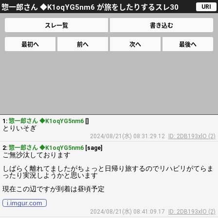
惣一郎さん ◆K1oqYG5nm6 が旅をしたりするスレ30
URI
スレ一覧
書き込む
最初へ
前へ
次へ
最後へ
1:
惣一郎さん ◆K1oqYG5nm6
[]
とりいそぎ
2024/08/21(水) 08:31:29.12
ID: 2DB193xlO (2)
2:
惣一郎さん ◆K1oqYG5nm6
[sage]
ご無沙汰しております
しばらく離れてましたがちょっと日帰り旅するのでリハビリがてらま
ったり実況しようかと思います
現在この辺ですが到着は昼頃予定
i.imgur.com
2024/08/21(水) 08:41:09.17
ID: 2DB193xlO (2)