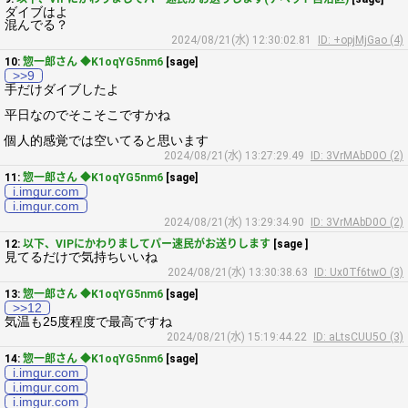
ダイブはよ
混んでる？
2024/08/21(水) 12:30:02.81
ID: +opjMjGao (4)
10:
惣一郎さん ◆K1oqYG5nm6
[sage]
>>9
手だけダイブしたよ
平日なのでそこそこですかね
個人的感覚では空いてると思います
2024/08/21(水) 13:27:29.49
ID: 3VrMAbD0O (2)
11:
惣一郎さん ◆K1oqYG5nm6
[sage]
i.imgur.com
i.imgur.com
2024/08/21(水) 13:29:34.90
ID: 3VrMAbD0O (2)
12:
以下、VIPにかわりましてパー速民がお送りします
[sage ]
見てるだけで気持ちいいね
2024/08/21(水) 13:30:38.63
ID: Ux0Tf6twO (3)
13:
惣一郎さん ◆K1oqYG5nm6
[sage]
>>12
気温も25度程度で最高ですね
2024/08/21(水) 15:19:44.22
ID: aLtsCUU5O (3)
14:
惣一郎さん ◆K1oqYG5nm6
[sage]
i.imgur.com
i.imgur.com
i.imgur.com