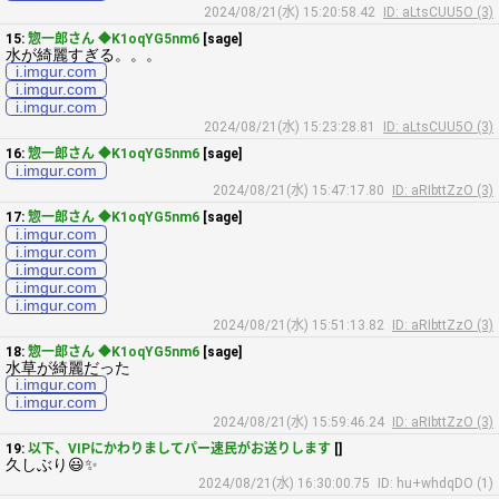
2024/08/21(水) 15:20:58.42
ID: aLtsCUU5O (3)
15:
惣一郎さん ◆K1oqYG5nm6
[sage]
水が綺麗すぎる。。。
i.imgur.com
i.imgur.com
i.imgur.com
2024/08/21(水) 15:23:28.81
ID: aLtsCUU5O (3)
16:
惣一郎さん ◆K1oqYG5nm6
[sage]
i.imgur.com
2024/08/21(水) 15:47:17.80
ID: aRIbttZzO (3)
17:
惣一郎さん ◆K1oqYG5nm6
[sage]
i.imgur.com
i.imgur.com
i.imgur.com
i.imgur.com
i.imgur.com
2024/08/21(水) 15:51:13.82
ID: aRIbttZzO (3)
18:
惣一郎さん ◆K1oqYG5nm6
[sage]
水草が綺麗だった
i.imgur.com
i.imgur.com
2024/08/21(水) 15:59:46.24
ID: aRIbttZzO (3)
19:
以下、VIPにかわりましてパー速民がお送りします
[]
久しぶり😃✨
2024/08/21(水) 16:30:00.75
ID: hu+whdqDO (1)