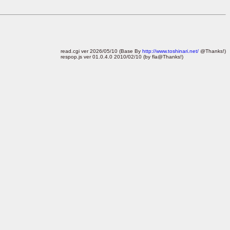
read.cgi ver 2026/05/10 (Base By
http://www.toshinari.net/
@Thanks!)
respop.js ver 01.0.4.0 2010/02/10 (by fla@Thanks!)