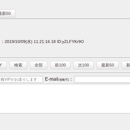
】
最新50
」
：2019/10/09(水) 11:21:16.18 ID:yZLFYKr9O
ザ
検索
全部
前100
次100
最新50
E-mail
：
(省略可)