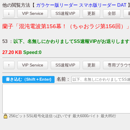
他の閲覧方法【
ガラケー版リーダー
スマホ版リーダー
DAT
↓
VIP Service
SS速報VIP
更新
全部
蘭子「混沌電波第156幕！（ちゃおラジ第156回）
53 ：
以下、名無しにかわりましてSS速報VIPがお送りします
27.20 KB
Speed:0
↑
VIP Service
SS速報VIP
更新
専用ブラウ
名前：
256ビットSSL暗号化送信っぽいです
最大6000バイト 最大85行