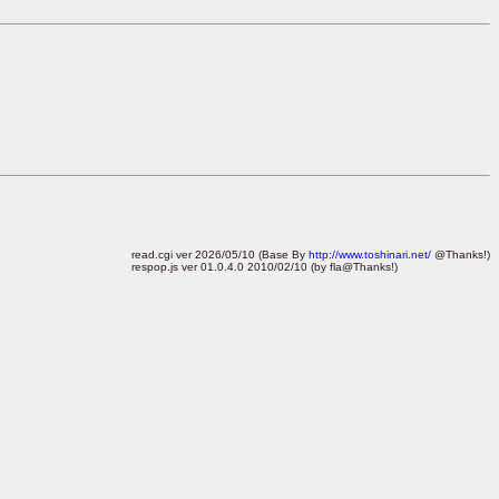
read.cgi ver 2026/05/10 (Base By
http://www.toshinari.net/
@Thanks!)
respop.js ver 01.0.4.0 2010/02/10 (by fla@Thanks!)