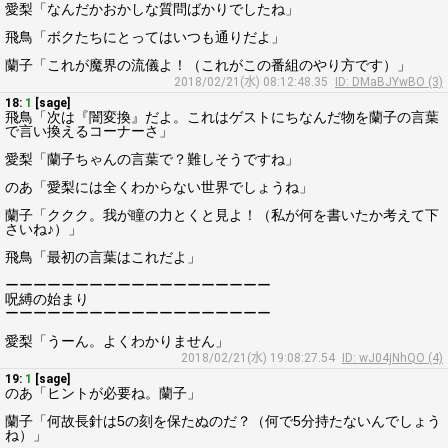
愛梨「なんだかおかしな質問ばかりでしたね」
飛鳥「ボクたちにとってはいつも通りだよ」
蘭子「これが魔界の流儀よ！（これがこの番組のやり方です）」
2018/02/21(水) 08:12:48.35
ID: DMaBJYwBO (3)
18:
1
[sage]
飛鳥「次は『闇変換』だよ。これはゲストにちなんだ物を蘭子の言葉
で言い換えるコーナーさ」
愛梨「蘭子ちゃんの言葉で？難しそうですね」
のあ「愛梨には全くわからない世界でしょうね」
蘭子「ククク。我が瞳の力とくと見よ！（私が何を書いたか考えて下
さいね♪）」
飛鳥「最初の言葉はこれだよ」
ーーーーーーーーーーーーーーーーーーー
呪縛の始まり
ーーーーーーーーーーーーーーーーーーー
愛梨「うーん。よくわかりません」
2018/02/21(水) 19:08:27.54
ID: wJ04jNhQO (4)
19:
1
[sage]
のあ「ヒントが必要ね。蘭子」
蘭子「何故長針は5の刻を保たぬのだ？（何で5分持たないんでしょう
ね）」