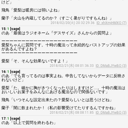
けど」
飛鳥「愛梨は暖房には弱いよね」
蘭子「火山を内蔵してるのか？（すごく暑がりですもんね）」
2018/02/20(火) 20:32:29.36
ID: xhXmjHMXO (7)
15:
1
[sage]
のあ「最後はラジオネーム『デスサイズ』さんからの質問よ」
ーーーーーーーーーーーーーーーーーーー
愛梨ちゃんに質問です。十時の魔法って永続的なバストアップの効果
があるんですよね？
ーーーーーーーーーーーーーーーーーーー
愛梨「そ、そんな効果ないですよ！」
2018/02/21(水) 08:01:36.33
ID: DMaBJYwBO (3)
16:
1
[sage]
のあ「でも育ってるのは事実よね。申告してないからデータに反映さ
れないけど」
愛梨「た、確かに胸がきつくなったりはしますけど…。十時の魔法は
おいしいお菓子をみんなにあげる魔法なので関係ないです」
飛鳥「いつそんな設定出来たの？愛梨らしいとは思うけどね」
蘭子「闇に飲まれたか！（私の影響受けてたりするんですかね」
2018/02/21(水) 08:08:11.85
ID: DMaBJYwBO (3)
17:
1
[sage]
のあ「以上で質問を終わるわ」