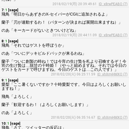
2018/02/19(月) 20:39:49.61
ID: x8rwPEABO (7)
7:
1
[sage]
飛鳥「明日からあずきのX-セイバーがCGIに追加されるよ」
蘭子「刃が連動するわ！（パターンが決まれば展開出来ますね）」
のあ「キーカードがないときついけどね」
2018/02/19(月) 20:44:11.09
ID: x8rwPEABO (7)
8:
1
[sage]
飛鳥「それではゲストを呼ぼうか」
のあ「ついにデッキビルドパックが来るわね」
蘭子「ついに創製の時ね！では今宵の生け贄を札より召喚するぞ！今
宵の生け贄は…脱甘の十時姫！（やっと組めますね。それでは今日の
ゲストをカードで呼びますね。今日のゲストは…この人です）」
2018/02/20(火) 06:25:11.59
ID: xhXmjHMXO (7)
9:
1
[sage]
愛梨「ここ暑くないですか？十時愛梨です。今日はよろしくお願いし
ますね！」
飛鳥「よろしく」
蘭子「歓迎するわ！（よろしくお願いします）」
のあ「よろしく」
2018/02/20(火) 06:35:16.67
ID: xhXmjHMXO (7)
10:
1
[sage]
飛鳥「さて、ツイッターの反応は」