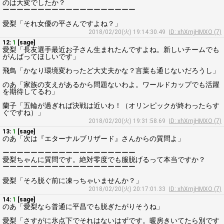
のは大変でしたか？
ーーーーーーーーーーーーーーーーーーー
愛梨「それ女優の平さんですよね？」
2018/02/20(火) 19:14:30.49
ID: xhXmjHMXO (7)
12:
1
[sage]
愛梨「長友選手最近お子さん生まれたんですよね。新しいチームでも
がんばってほしいです」
飛鳥「かなり環境変わったど大丈夫かな？言葉も通じないだろうし」
のあ「家族の支えがあるから問題ないわよ。ワールドカップでも活躍
を期待してるわ」
蘭子「五輪が過ぎれば決戦は近いわ！（オリンピックが終わったらす
ぐですね）」
2018/02/20(火) 19:31:58.69
ID: xhXmjHMXO (7)
13:
1
[sage]
のあ「次は『エターナルブリザード』さんからの質問よ」
ーーーーーーーーーーーーーーーーーーー
愛梨ちゃんに質問です。絶対零度でも服脱げるって本当ですか？
ーーーーーーーーーーーーーーーーーーー
愛梨「そろ脱ぐ前に凍っちゃいませんか？」
2018/02/20(火) 20:17:01.33
ID: xhXmjHMXO (7)
14:
1
[sage]
のあ「愛梨なら普通に平昌でも脱ぎたがりそうね」
愛梨「さすがに氷点下でそれはないはずです。暖房きいてたら別です