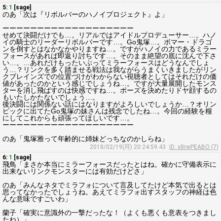
5:
1
[sage]
のあ「次は『リボルバーのハノイプロジェクト』よ」
ーーーーーーーーーーーーーーーーーーー
せめて決闘だけでも…。リアルではアイドルプロデューサー…。ハノ
イの騎士のリーダーリボルバーです…。Go鬼塚…。ボマー・ドラゴ
ンを倒すとはなかなかやりますね…。ですがハノイの力であるミラー
フォースがあれば即返り討ちです…。そのまま絶望の底に沈んで下さ
い…。…あれだけもったいぶってミラーフォースはどうなんでしょ
う…？リンクを多く踏ませる戦法は我ながらうまくいきましたがリン
クブレインズでの位置づけがわからない視聴者としてはそれだけの価
値があったのかという感じでしょうね…。ですが大量展開したモンス
ターを消し飛ばすのは快感ですね…。ポーズを決めたりドヤ顔するの
もいたしかたないでしょう…。
後決闘には関係ない話にはなりますがよろしいでしょうか…？オリン
ピックに出てたGo鬼塚の妹さんは残念でしたね…。今回の経験を糧
にしてこれからも頑張ってほしいです…。
ーーーーーーーーーーーーーーーーーーー
のあ「鬼塚雅って年齢的に姉妹どっちなのかしらね」
2018/02/19(月) 20:24:59.43
ID: x8rwPEABO (7)
6:
1
[sage]
飛鳥「まさか本当にミラーフォースだったとはね。確かに守備表示に
出来ないリンクモンスターには有効だけどさ」
のあ「みんなネタでミラフォについて言及してたけど本気で出るとは
思ってなかったでしょうね。あえてミラフォ出すスタッフの神経は色
んな意味ですごいわ」
蘭子「確実に意識外の一撃だったな！（よくも悪くも意表をつきまし
たね）」