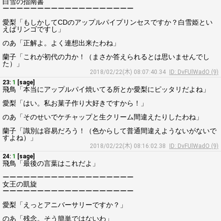
白雪の指南書
ーーーーーーーーーーーーーーーーーーー
愛梨「もしかしてCDのアップルパイプリンセスですか？白雪姫とい
えばリンゴですし」
のあ「正解よ。よく連想出来たわね」
蘭子「これが初代の力か！（まさか答えられるとは思いませんでし
た）」
2018/02/22(木) 08:07:40.34
ID: DvFUlWadO (9)
23:
1
[sage]
飛鳥「本当にアップルパイ焼いてる所とか愛梨にピッタリだよね」
愛梨「はい。私お菓子作り大好きですから！」
のあ「そのせいでケチャップと生クリーム間違えたりしたわね」
蘭子「識別は容易だろう！（色からして普通間違えようないがないで
すよね）」
2018/02/22(木) 08:16:02.38
ID: DvFUlWadO (9)
24:
1
[sage]
飛鳥「最後の言葉はこれだよ」
ーーーーーーーーーーーーーーーーーーー
女王の凱旋
ーーーーーーーーーーーーーーーーーーー
愛梨「えっとアニバーサリーですか？」
のあ「残念。そう簡単ではないわ」