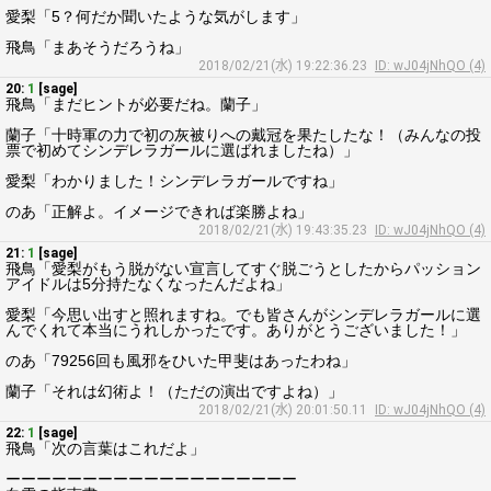
愛梨「5？何だか聞いたような気がします」
飛鳥「まあそうだろうね」
2018/02/21(水) 19:22:36.23
ID: wJ04jNhQO (4)
20:
1
[sage]
飛鳥「まだヒントが必要だね。蘭子」
蘭子「十時軍の力で初の灰被りへの戴冠を果たしたな！（みんなの投
票で初めてシンデレラガールに選ばれましたね）」
愛梨「わかりました！シンデレラガールですね」
のあ「正解よ。イメージできれば楽勝よね」
2018/02/21(水) 19:43:35.23
ID: wJ04jNhQO (4)
21:
1
[sage]
飛鳥「愛梨がもう脱がない宣言してすぐ脱ごうとしたからパッション
アイドルは5分持たなくなったんだよね」
愛梨「今思い出すと照れますね。でも皆さんがシンデレラガールに選
んでくれて本当にうれしかったです。ありがとうございました！」
のあ「79256回も風邪をひいた甲斐はあったわね」
蘭子「それは幻術よ！（ただの演出ですよね）」
2018/02/21(水) 20:01:50.11
ID: wJ04jNhQO (4)
22:
1
[sage]
飛鳥「次の言葉はこれだよ」
ーーーーーーーーーーーーーーーーーーー