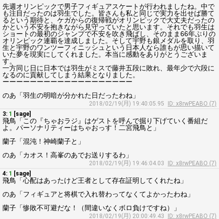
先週オリンピックで男子フィギュアスケートが行われましたね。中で
も注目だったのは羽生でした。皆さんも私と同じで実力を出せば勝て
るという期待と、ケガからの復帰戦がオリンピックで大丈夫だったの
かという不安を抱きながら見守っていたと思います。それでも羽生は
ショートの最初のジャンプで不安を吹き飛ばし、そのまま66年ぶりの
オリンピック連覇を達成しました。そして宇野も銀メダルを取り、羽
生と宇野のワンツーフィニッシュという日本人なら誰もが思い描いて
いた夢を現実にしてくれました。本当に感動をありがとうございま
す。
一方同じ日に日本では羽生がミスで藤井五段に敗れ、最年少で六段に
なるのに貢献してしまう結果となりました。
ーーーーーーーーーーーーーーーーーーー
のあ「羽生の明暗が分かれた日だったわね」
2018/02/19(月) 19:40:05.95
ID: x8rwPEABO (7)
3:
1
[sage]
飛鳥「この『ちゃおラジ』はゲストを呼んで掘り下げていく番組だ
よ。パーソナリティーはちゃおっす！二宮飛鳥と」
蘭子「混沌！神崎蘭子と」
のあ「カオス！高峯のあでお送りするわ」
2018/02/19(月) 19:46:04.03
ID: x8rwPEABO (7)
4:
1
[sage]
飛鳥「心配はあったけど王者として存在証明してくれたね」
のあ「フィギュアと将棋で入れ替わってなくてよかったわね」
蘭子「惨敗不可避だな！（間違いなくボロ負けですね）」
2018/02/19(月) 20:00:49.43
ID: x8rwPEABO (7)