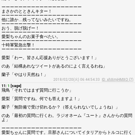
ーーーーーーーーーーーーーーーーーーー
まさかのとときんキター！
ーーーーーーーーーーーーーーーーーーー
他に誰か…残ってないみたいですね。
ーーーーーーーーーーーーーーーーーーー
おう、脱げ脱げー！
ーーーーーーーーーーーーーーーーーーー
愛梨ちゃんのお菓子食べたい。
ーーーーーーーーーーーーーーーーーーー
十時軍緊急出撃！
ーーーーーーーーーーーーーーーーーーー
愛梨「わー。皆さん応援ありがとうございます！」
のあ「結構あれなツイートがあるのによく言えるわね」
蘭子「やはり天然ね！」
2018/02/20(火) 06:44:54.33
ID: xhXmjHMXO (7)
11:
1
[sage]
飛鳥「それではまず質問に行こうか」
愛梨「質問ですね。何でも答えますよ！」
蘭子「無防備で受け切れるか？（答えられないでしょうね）」
のあ「最初の質問に行くわ。ラジオネーム『ユート』さんからの質問
よ」
ーーーーーーーーーーーーーーーーーーー
愛梨ちゃんに質問です。旦那さんについてイタリアからトルコに行く