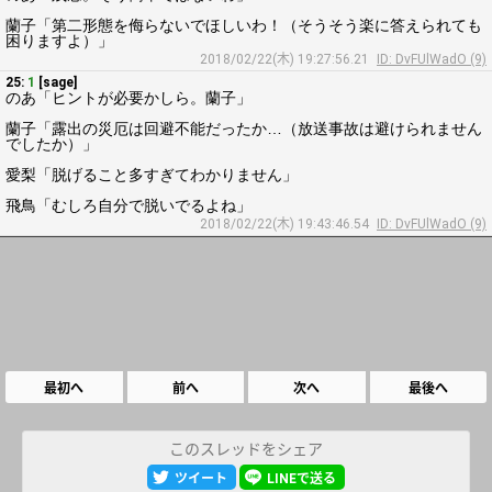
蘭子「第二形態を侮らないでほしいわ！（そうそう楽に答えられても
困りますよ）」
2018/02/22(木) 19:27:56.21
ID: DvFUlWadO (9)
25:
1
[sage]
のあ「ヒントが必要かしら。蘭子」
蘭子「露出の災厄は回避不能だったか…（放送事故は避けられません
でしたか）」
愛梨「脱げること多すぎてわかりません」
飛鳥「むしろ自分で脱いでるよね」
2018/02/22(木) 19:43:46.54
ID: DvFUlWadO (9)
最初へ
前へ
次へ
最後へ
このスレッドをシェア
ツイート
LINEで送る