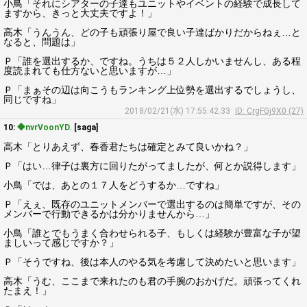
小鳥「それにシアターの子達もユニットやイベントの経験で成長して
ますから、きっと大丈夫ですよ！」
高木「うんうん、どの子も頑張り屋で良い子達ばかりだからねぇ…と
なると、問題は」
Ｐ「誰を選出するか、ですね。うちは５２人しかいませんし、ある程
度読まれても仕方ないと思いますが…」
Ｐ「まぁその辺は向こうもランキング上位勢を選出するでしょうし、
同じですね」
2018/02/21(水) 17:55:42.33
ID: CrgFGj9X0 (27)
10:
◆nvrVoonYD.
[saga]
高木「とりあえず、春香君たちは確定とみて良いかね？」
Ｐ「はい…律子は裏方に回りたがってましたが、何とか説得します」
小鳥「では、あとの１７人をどうするか…ですね」
Ｐ「えぇ、既存のユニットメンバーで選出するのは簡単ですが、その
メンバーで行動できるかは分かりませんから…」
小鳥「誰とでもうまく合わせられる子、もしくは経験が豊富な子が望
ましいって感じですか？」
Ｐ「そうですね、後は本人のやる気を考慮して決めたいと思います」
高木「うむ、ここまで来れたのも君の手腕のおかげだ。頑張ってくれ
たまえ！」