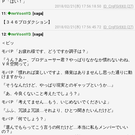
Ｐ「はい！」
2018/02/21(水) 17:56:18.50
ID: CrgFGj9X0 (27)
11:
◆nvrVoonYD.
[saga]
【３４６プロダクション】
2018/02/21(水) 17:56:45.72
ID: CrgFGj9X0 (27)
12:
◆nvrVoonYD.
[saga]
＜ピッ
モバＰ「お疲れ様です、どうですか調子は？」
『うん？あー、プロデューサー君？やっぱりなかなか慣れないわね、
ＶＲ空間って』
モバＰ「慣れれば楽しいですよ、痛覚はありませんし思った通りに動
けますから」
『そうなんだけど、やっぱり現実とのギャップというか…』
『あ、今良くないこと考えたでしょう？』
モバＰ「考えてません…もう、いじめないでくださいよ」
『ふふ、冗談よ冗談…それより、ひとつ聞きたいんだけど』
モバＰ「何でしょう？」
『選んでもらってこう言うの何だけど…本当に私もメンバーでいい
の？』