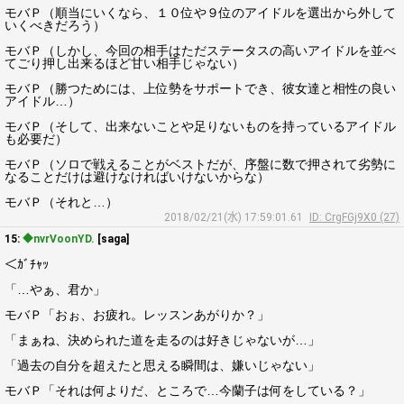
モバＰ（順当にいくなら、１０位や９位のアイドルを選出から外して
いくべきだろう）
モバＰ（しかし、今回の相手はただステータスの高いアイドルを並べ
てごり押し出来るほど甘い相手じゃない）
モバＰ（勝つためには、上位勢をサポートでき、彼女達と相性の良い
アイドル…）
モバＰ（そして、出来ないことや足りないものを持っているアイドル
も必要だ）
モバＰ（ソロで戦えることがベストだが、序盤に数で押されて劣勢に
なることだけは避けなければいけないからな）
モバＰ（それと…）
2018/02/21(水) 17:59:01.61
ID: CrgFGj9X0 (27)
15:
◆nvrVoonYD.
[saga]
＜ｶﾞﾁｬｯ
「…やぁ、君か」
モバＰ「おぉ、お疲れ。レッスンあがりか？」
「まぁね、決められた道を走るのは好きじゃないが…」
「過去の自分を超えたと思える瞬間は、嫌いじゃない」
モバＰ「それは何よりだ、ところで…今蘭子は何をしている？」