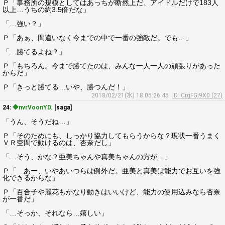
Ｐ「事務所の規模としてはあっちが断然上だ、アイドルだけで183人
以上…うちの約3.5倍だな」
「…強い？」
Ｐ「あぁ、間違いなく今までの中で一番の強敵だ。でも…」
「…勝てるよね？」
Ｐ「もちろん。今まで勝てたのは、みんな一人一人の頑張りがあった
からだ」
Ｐ「きっと勝てる…いや、勝つんだ！」
2018/02/21(水) 18:05:26.45
ID: CrgFGj9X0 (27)
24:
◆nvrVoonYD.
[saga]
「うん、そうだね…」
Ｐ「そのためにも、しっかり協力してもらうからな？現状一番うまく
ＶＲ空間で動けるのは、杏奈だし」
「…そう、かな？亜美ちゃんや真美ちゃんの方が…」
Ｐ「…あー、いやあいつらは例外だ。亜美と真美は能力でお互いを強
化できるからな」
Ｐ「百合子や麗花もかなり動きはいいけど、能力の使用込みなら杏奈
が一番だ」
「…そっか、それなら…嬉しい」