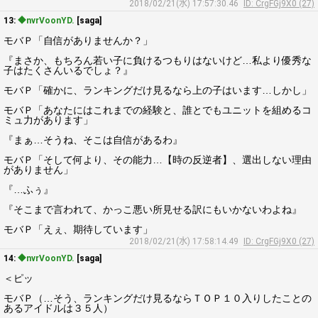
2018/02/21(水) 17:57:30.46
ID: CrgFGj9X0 (27)
13:
◆nvrVoonYD.
[saga]
モバＰ「自信がありませんか？」
『まさか、もちろん若い子に負けるつもりはないけど…私より優秀な
子はたくさんいるでしょ？』
モバＰ「確かに、ランキングだけ見るなら上の子はいます…しかし」
モバＰ「あなたにはこれまでの経験と、誰とでもユニットを組めるコ
ミュ力があります」
『まぁ…そうね、そこは自信があるわ』
モバＰ「そして何より、その能力…【時の反逆者】、選出しない理由
がありません」
『…ふぅ』
『そこまで言われて、かっこ悪い所見せる訳にもいかないわよね』
モバＰ「えぇ、期待しています」
2018/02/21(水) 17:58:14.49
ID: CrgFGj9X0 (27)
14:
◆nvrVoonYD.
[saga]
＜ピッ
モバＰ（…そう、ランキングだけ見るならＴＯＰ１０入りしたことの
あるアイドルは３５人）