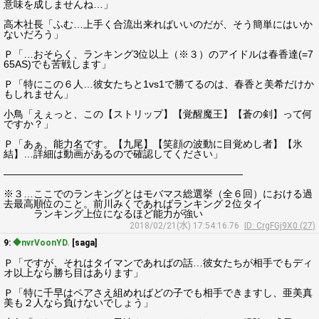
意味を成しませんね…」
高木社長「ふむ…上手く合流出来ればいいのだが、そう簡単にはいか
ないだろう」
Ｐ「…おそらく、ランキング3位以上（※３）のアイドルは春香達(=7
65AS)でも苦戦します」
Ｐ「特にこの６人…彼女たちと1vs1で勝てるのは、春香と美希だけか
もしれません」
小鳥「えぇっと、この【ストリップ】【覚醒魔王】【蒼の剣】って何
ですか？」
Ｐ「あぁ、能力名です。【九尾】【笑顔の波動に目覚めし者】【氷
結】…詳細は動画があるので確認してください」
――――――――――――――――――――――――
※３…ここでのランキングとはモバマス総選挙（全６回）における過
去最高順位のこと。前川みくであればランキング２位タイ
ランキング上位になるほど能力が強い
2018/02/21(水) 17:54:16.76
ID: CrgFGj9X0 (27)
9:
◆nvrVoonYD.
[saga]
Ｐ「ですが、それはタイマンであればの話…彼女たちが相手でもディ
オ以上なら勝ち目はあります」
Ｐ「特に千早はペアさえ組めればどの子でも相手できますし、亜美真
美も２人なら負けないでしょう」