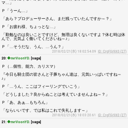
マ…」
Ｐ「うーん…」
「あら？プロデューサーさん、まだ残っていたんですか～？」
Ｐ「お疲れ様、ちょっとな…」
「勤勉なのは良いことですけど、無理は良くないですよ？休む時は休
んで、元気よく働いてくださいね～♪」
Ｐ「…そうだな、うん、…うん？」
2018/02/21(水) 18:02:54.09
ID: CrgFGj9X0 (27)
20:
◆nvrVoonYD.
[saga]
Ｐ（…個性、能力、カリスマ）
『今日も騎士団の皆さんと子豚ちゃん達は、元気いっぱいですね～
♪』
Ｐ「…うん、ここはフィーリングでいこう」
「どうしました？良からぬことは考えていませんよね～？」
Ｐ「あ、あぁ…もちろん」
「ならいいです、では私はこれで失礼します～」
2018/02/21(水) 18:03:20.61
ID: CrgFGj9X0 (27)
21:
◆nvrVoonYD.
[saga]