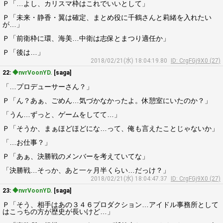
Ｐ「…よし、カリスマ枠はこれでいいとして」
Ｐ「未来・静香・翼は確定、まとめ役に千鶴さんと莉緒を入れたい
が…」
Ｐ「前衛枠に環、海美…中衛は志保とまつり適任か」
Ｐ「後は…」
2018/02/21(水) 18:04:19.80
ID: CrgFGj9X0 (27)
22:
◆nvrVoonYD.
[saga]
「…プロデューサーさん？」
Ｐ「ん？あぁ、ごめん…気づかなかったよ。休憩室にいたのか？」
「うん…ずっと、ゲームをしてて…」
Ｐ「そうか、まぁほどほどにな…って、俺も言えたことじゃないか」
「…お仕事？」
Ｐ「あぁ、決勝戦のメンバーを考えていてな」
「決勝戦…そっか、あと一ヶ月半くらい…だっけ？」
2018/02/21(水) 18:04:47.37
ID: CrgFGj9X0 (27)
23:
◆nvrVoonYD.
[saga]
Ｐ「そう、相手はあの３４６プロダクション…アイドル事務所として
はこっちの方が歴史が長いけど…」