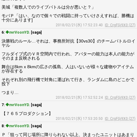
美城「複数人でのライブバトルは分が悪いと？」
モバＰ「はい、なので個々での戦闘に持っていけさえすれば、勝機は
十分にあります]
2018/02/21(水) 17:52:23.40
ID: CrgFGj9X0 (27)
6:
◆nvrVoonYD.
[saga]
決勝戦のルール…それは、事務所対抗【30vs30】のチームバトルロイ
ヤル
フルダイブ式のＶＲ空間内で行われ、アバターの能力は本人の能力が
そのまま反映される
舞台は8km x 8kmの広さの孤島、人はいないが様々な建物やアイテム
が存在する
それぞれ別の飛行機で対角に運ばれて行き、ランダムに島のどこかで
投下
つまり…
2018/02/21(水) 17:52:52.24
ID: CrgFGj9X0 (27)
7:
◆nvrVoonYD.
[saga]
【７６５プロダクション】
2018/02/21(水) 17:53:20.50
ID: CrgFGj9X0 (27)
8:
◆nvrVoonYD.
[saga]
Ｐ「狙って同じ場所に降りられない以上、決まったユニットはあまり