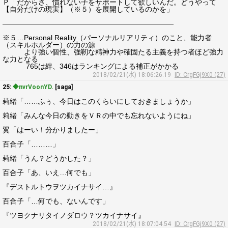
Ｐ「だからさ、慣れない子をサポートして欲しいんだ。どうやって
【自分だけの現実】（※５）を展開しているのかを」
――――――――――――――――――――――――
※５…Personal Reality（パーソナルリアリティ）のこと、能力者
（スキルホルダー）の力の源
より強い個性、強靭な精神力や確固たる主義を持つ者ほど強力
な力となる
765は絆、346はランキングによる補正がかかる
2018/02/21(水) 18:06:26.19
ID: CrgFGj9X0 (27)
25:
◆nvrVoonYD.
[saga]
莉緒「……ふぅ、今日はこのくらいにしておきましょうか」
莉緒「みんな今日の動きをＶＲの中でも忘れないようにね」
翼「はーい！分かりましたー」
百合子「………」
莉緒「うん？どうかした？」
百合子「あ、いえ…何でも」
『デストルトウヲツカイナサイ…』
百合子「…何でも、ないんです」
『ツヨクナリタイノダロウ？ツカイナサイ』
2018/02/21(水) 18:07:04.54
ID: CrgFGj9X0 (27)