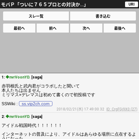
モバＰ「ついに７６５プロとの対決か…」
URI
スレ一覧
書き込む
最初へ
前へ
次へ
最後へ
1:
◆nvrVoonYD.
[saga]
赤羽根氏と武内君がコラボしたと聞いて
本人たちは出ません
ミリマス×デレマスは初めて書くので初投稿です
SSWiki :
ss.vip2ch.com
2018/02/21(水) 17:49:00.32
ID: CrgFGj9X0 (27)
2:
◆nvrVoonYD.
[saga]
アイドル戦国時代！！！！！！
インターネットの普及により、アイドルはあらゆる場所に点在するよ
うになった