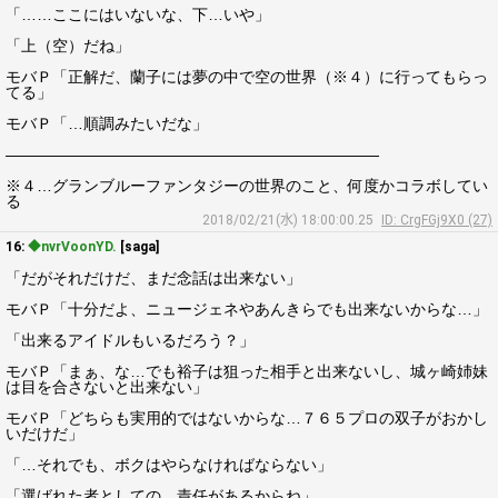
「……ここにはいないな、下…いや」
「上（空）だね」
モバＰ「正解だ、蘭子には夢の中で空の世界（※４）に行ってもらっ
てる」
モバＰ「…順調みたいだな」
――――――――――――――――――――――――
※４…グランブルーファンタジーの世界のこと、何度かコラボしてい
る
2018/02/21(水) 18:00:00.25
ID: CrgFGj9X0 (27)
16:
◆nvrVoonYD.
[saga]
「だがそれだけだ、まだ念話は出来ない」
モバＰ「十分だよ、ニュージェネやあんきらでも出来ないからな…」
「出来るアイドルもいるだろう？」
モバＰ「まぁ、な…でも裕子は狙った相手と出来ないし、城ヶ崎姉妹
は目を合さないと出来ない」
モバＰ「どちらも実用的ではないからな…７６５プロの双子がおかし
いだけだ」
「…それでも、ボクはやらなければならない」
「選ばれた者としての、責任があるからね」