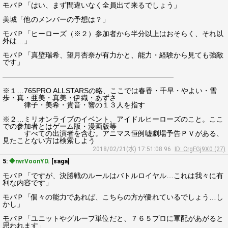
モバＰ「はい、まず間違いなく全員出て来るでしょう」
美城「他のメンバーの予想は？」
モバＰ「ヒーローズ（※２）参加者から半分以上はおそらく、それ以
外は…」
モバＰ「真壁瑞希、望月杏奈が有力かと、能力・経験から見ても強敵
です」
――――――――――――――――――――――――
※１…765PRO ALLSTARSの略、ここでは春香・千早・やよい・雪
歩・真・亜美・真美・伊織・あずさ
律子・美希・貴音・響の１３人を指す
※２…ミリオンライブのイベント、アイドルヒーローズのこと。ここ
での参加者とはゲーム版・漫画版等
すべての出演者を含む。アニマス恒例嘘劇場予告ＰＶがある、
見たことない方は検索しよう
2018/02/21(水) 17:51:08.96
ID: CrgFGj9X0 (27)
5:
◆nvrVoonYD.
[saga]
モバＰ「ですが、決勝戦のルールはバトルロイヤル…これは我々に有
利な内容です」
モバＰ「個々の能力であれば、こちらの方が優れているでしょう…し
かし」
モバＰ「ユニットやグループ単位だと、７６５プロに軍配があがると
思われます」