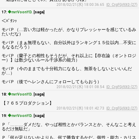
2018/02/21(水) 18:00:36.65
ID: CrgFGj9X0 (27)
17:
◆nvrVoonYD.
[saga]
＜ﾊﾞﾀﾝｯ
モバＰ（…言い方は軽かったが、かなりプレッシャーを感じているみ
たいだな）
モバＰ（まぁ無理もない、自分以外はランキング１５位以内…不安に
もなるだろう）
モバＰ（蘭子との相性もそうだが、それ以上に【存在論（オントロジ
ー）】は数少ないルール干渉系の能力）
モバＰ（今のままでも十分戦力になるし、無茶をしないといいんだ
が…）
モバＰ（後でヘレンさんにフォローしてもらおう）
2018/02/21(水) 18:01:08.54
ID: CrgFGj9X0 (27)
18:
◆nvrVoonYD.
[saga]
【７６５プロダクション】
2018/02/21(水) 18:01:42.73
ID: CrgFGj9X0 (27)
19:
◆nvrVoonYD.
[saga]
Ｐ「………ダメだな、やっぱ相性とかバランスとか、そんなこと考え
るだけ無駄だ」
Ｐ「何が足りないかよりも、何で勝負するかだ。個性・能力・カリス