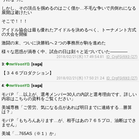
しかし、その頂点を掴めるのはごく僅か…不毛な争いで共倒れになる
展開は避けたい
そこで！！！
アイドル協会は最も優れたアイドルを決めるべく、トーナメント方式
の大会を開催
激闘の末、ついに決勝戦へ２つの事務所が駒を進めた
様々な思惑が渦巻く中、試合の日は刻々と近づいていた――――
2018/02/21(水) 17:49:54.81
ID: CrgFGj9X0 (27)
3:
◆nvrVoonYD.
[saga]
【３４６プロダクション】
2018/02/21(水) 17:50:21.24
ID: CrgFGj9X0 (27)
4:
◆nvrVoonYD.
[saga]
モバＰ「…以上が、選考メンバー30人の内訳と選考理由です。詳しい
内容はこちらの資料をご覧ください」
美城専務「ご苦労、気になる点があれば明日までに連絡する…勝算
は？」
モバＰ「もちろんあります…が、相手はあの７６５プロ、油断はでき
ません」
美城「…765AS（※１）か」