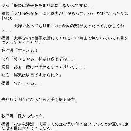
明石「提督は過去をあまり気にしないんですね。」
提督「女は秘密が多いほど魅力が上がるっていったのは誰だったか忘
れたが…、
夫婦であっても旦那にゃ内緒の秘密があったっておかしくね
ぇ。」
提督「大事なのは相手が話してくれるその時まで気づいていても目を
つぶっておくことだ。」
秋津洲「大人かも！」
明石「それじゃぁ、私は行きますね！」
提督「あぁ、俺は秋津洲とゆっくりいくよ。」
明石「浮気は駄目ですからね？」
提督「分かってる。」
去り行く明石にひらひらと手を振る提督。
秋津洲「良かったの？」
提督「なぁ秋津洲、夫婦ってのはな長い付き合いになるとお互いに嫌
な所も目に付くようになる。」