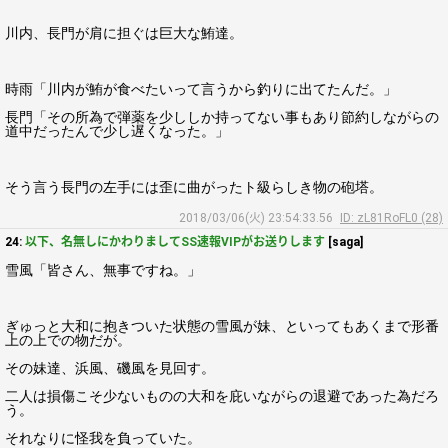
川内、長門が肩に担ぐは巨大な鮪達。
時雨「川内が鮪が食べたいって言うから釣りに出てたんだ。」
長門「その所為で弾薬を少ししか持ってない事もあり節約しながらの
道中だったんで少し遅くなった。」
そう言う長門の左手には歪に曲がったト級らしき物の砲塔。
2018/03/06(火) 23:54:33.56
ID: zL81RoFL0 (28)
24:
以下、名無しにかわりましてSS速報VIPがお送りします
[saga]
雪風「皆さん、無事ですね。」
ぎゅっと大和に抱きついた状態の雪風が妹、といってもあくまで形番
上の上での物だが。
その妹達、浜風、磯風を見回す。
二人は損傷こそ少ないものの大和を庇いながらの退避であった為だろ
う。
それなりに怪我を負っていた。