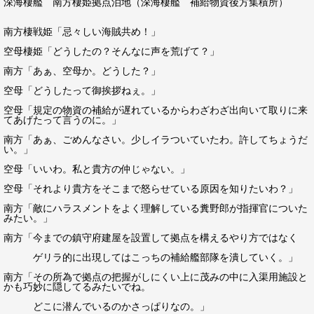
深海棲艦 南方棲姫拠点泊地（深海棲艦 補給物資後方集積所）
南方棲戦姫「忌々しい海賊共め！」
空母棲姫「どうしたの？そんなに声を荒げて？」
南方「あぁ、空母か。どうした？」
空母「どうしたって御挨拶ねぇ。」
空母「規定の物資の補給が遅れているからわざわざ出向いて取りに来
てあげたって言うのに。」
南方「あぁ、ごめんなさい。少しイラついていたわ。許してちょうだ
い。」
空母「いいわ。私と貴方の仲じゃない。」
空母「それより貴方をそこまで怒らせている原因を知りたいわ？」
南方「敵にハラスメントをよく理解している糞野郎が指揮官についた
みたい。」
南方「今までの鎮守府建屋を設置して拠点を構えるやり方ではなく
ゲリラ的に出現してはこっちの補給艦部隊を潰していく。」
南方「その所為で拠点の把握がしにくい上に茂みの中に入渠用施設と
かも巧妙に隠してるみたいでね。
どこに潜んでいるのかさっぱりなの。」