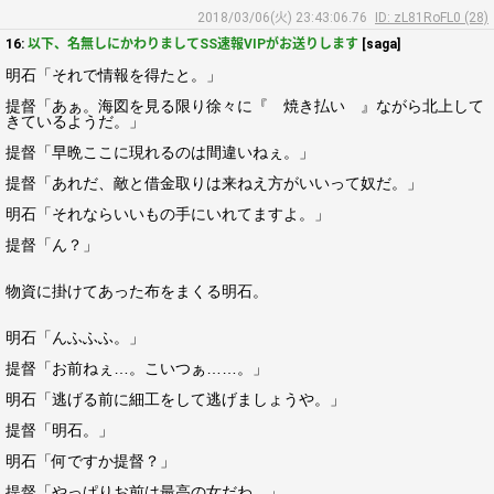
2018/03/06(火) 23:43:06.76
ID: zL81RoFL0 (28)
16:
以下、名無しにかわりましてSS速報VIPがお送りします
[saga]
明石「それで情報を得たと。」
提督「あぁ。海図を見る限り徐々に『 焼き払い 』ながら北上して
きているようだ。」
提督「早晩ここに現れるのは間違いねぇ。」
提督「あれだ、敵と借金取りは来ねえ方がいいって奴だ。」
明石「それならいいもの手にいれてますよ。」
提督「ん？」
物資に掛けてあった布をまくる明石。
明石「んふふふ。」
提督「お前ねぇ…。こいつぁ……。」
明石「逃げる前に細工をして逃げましょうや。」
提督「明石。」
明石「何ですか提督？」
提督「やっぱりお前は最高の女だわ。」