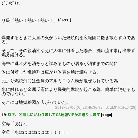
ﾋﾞﾁｬﾋﾞﾁｬ。
リ級「熱い！熱い！熱い！」ｷﾞｬｧｧ！
爆発するときに大量の火がついた燃焼剤を広範囲に撒き散らす点であ
る。
そして、その親油性ゆえに人体に付着した場合、洗い流す事は出来ず
燃え続ける。
海中に逃れ火を消そうと試みるものが居るが消すまでの間に
体に付着した燃焼剤は広がり体表を焼け爛らせる。
元より燃焼剤には金属のアルミニウム粉が混ぜられている為、
水に触れると金属反応により爆発的燃焼が起こる為、簡単に消せるも
のではない。
そこには地獄絵図が広がっていた。
2018/03/06(火) 23:46:36.93
ID: zL81RoFL0 (28)
19:
以下、名無しにかわりましてSS速報VIPがお送りします
[saga]
空母「あは♪」
空母「あははははははは！！！！」