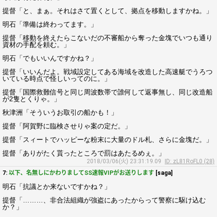
提督「と、まぁ。それはさて置くとして、拠点を移動しますかね。」
明石「準備は終わってます。」
提督「移動を終えたらこないだの不審船から奪った金塊でいつも通り
資材の手配を頼む。」
明石「でもいいんですかね？」
提督「いいんだよ。戦域設定してある海域を改造した高速艇でうろつ
いている時点で怪しいってのに。」
提督「国際救難信号と同じ周波数帯で誰何して返事無し、同じ改造船
が2隻とくりゃ。」
秋津洲「そういうお取引の船かも！」
提督「阿賀野に臨検させりゃ案の定だ。」
提督「スィートでハッピーな粉末に大量のドル札、さらに金塊だ。」
提督「ありがたく貰ったところで罰はあたるめぇ。」
2018/03/06(火) 23:31:19.09
ID: zL81RoFL0 (28)
7:
以下、名無しにかわりましてSS速報VIPがお送りします
[saga]
明石「抗議とか来ないですかね？」
提督「………、非合法組織が強盗にあったからって警察に駆け込む
か？」