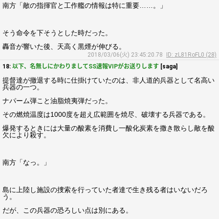
南方「敵の指揮官と工作艦の情報は特に重要……。」
そう命令を下そうとした時だった。
轟音が響いた後、天高く黒煙が伸びる。
2018/03/06(火) 23:45:20.78
ID: zL81RoFL0 (28)
18:
以下、名無しにかわりましてSS速報VIPがお送りします
[saga]
提督達が撤退する時に仕掛けていたのは、非人道的兵器として名高い
兵器の一つ。
ナパーム弾こと油脂焼夷弾だった。
その燃焼温度は1000度を超え広範囲を焼尽、破壊する兵器である。
爆発するときには大量の酸素を消費し一酸化炭素を撒き散らし敵を酸
欠により殺す。
南方「なっ。」
島に上陸し施設の捜索を行っていた者達で生き残る者はいないだろ
う。
だが、この兵器の恐ろしい点は別にある。