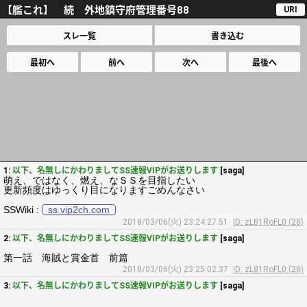
【艦これ】 続 外地鎮守府管理番号88
URI
スレ一覧
書き込む
最初へ
前へ
次へ
最後へ
1:
以下、名無しにかわりましてSS速報VIPがお送りします
[saga]
萌え、ではなく、燃え、なＳＳを目指したい
更新頻度はゆっくり目になりますごめんなさい
SSWiki :
ss.vip2ch.com
2018/03/06(火) 23:24:27.51
ID: zL81RoFL0 (28)
2:
以下、名無しにかわりましてSS速報VIPがお送りします
[saga]
第一話 海賊と賞金首 前篇
2018/03/06(火) 23:25:02.37
ID: zL81RoFL0 (28)
3:
以下、名無しにかわりましてSS速報VIPがお送りします
[saga]