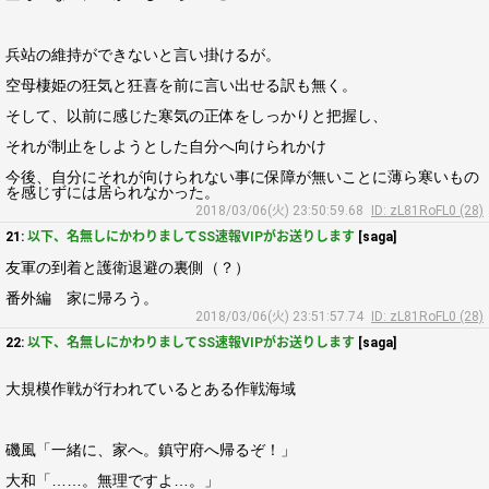
兵站の維持ができないと言い掛けるが。
空母棲姫の狂気と狂喜を前に言い出せる訳も無く。
そして、以前に感じた寒気の正体をしっかりと把握し、
それが制止をしようとした自分へ向けられかけ
今後、自分にそれが向けられない事に保障が無いことに薄ら寒いもの
を感じずには居られなかった。
2018/03/06(火) 23:50:59.68
ID: zL81RoFL0 (28)
21:
以下、名無しにかわりましてSS速報VIPがお送りします
[saga]
友軍の到着と護衛退避の裏側（？）
番外編 家に帰ろう。
2018/03/06(火) 23:51:57.74
ID: zL81RoFL0 (28)
22:
以下、名無しにかわりましてSS速報VIPがお送りします
[saga]
大規模作戦が行われているとある作戦海域
磯風「一緒に、家へ。鎮守府へ帰るぞ！」
大和「……。無理ですよ…。」