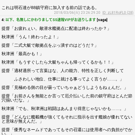
これは明石達が88鎮守府に加入する前の話である。
2018/03/06(火) 23:26:29.20
ID: zL81RoFL0 (28)
4:
以下、名無しにかわりましてSS速報VIPがお送りします
[saga]
提督「お疲れぇい。敵潜水艦拠点に配達は終わったか？」
秋津洲「うん！終わったよ！」
提督「二式大艇で敵拠点をぶっ潰すのはどうだ？」
秋津洲「最高かも！」
秋津洲「もうすぐしたら大艇ちゃんも帰ってくるかも！！」
提督「適材適所って言葉はな、人の能力、特性を正しく判断して
ふさわしい地位、仕事に就ける事ってよく言うが……。」
提督「見極める側の目が曇っていちゃぁどうしようもねぇんだ。」
提督「お前さんを無能とか言って厄介払いした前の鎮守府はとんだ節
穴揃いだな。」
秋津洲「でも、秋津洲は戦闘はあんまり得意じゃないかも……。」
提督「どんなに艦載機が強くてもそれに指示を出す艦娘が優れてない
と意味が無えんだ。」
提督「優秀なネームドであってもその召還には使用者への負担がでか
い。」