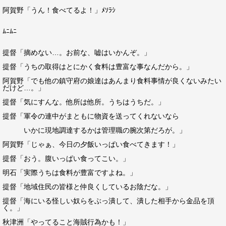
阿賀野「うん！食べてるよ！」ﾒｿﾗｼ
ﾑﾆﾑﾆ
提督「摘めない…。お前な、嘘はいかんぞ。」
提督「うちの取得はとにかく食料は豊富な事なんだから。」
阿賀野「でも他の鎮守府の娘達はあんまり食料事情が良くないみたい
だけど…。」
提督「気にすんな。他所は他所。うちはうちだ。」
提督「軍令の連中がまともに物資を送ってくれないなら
いかに現地調達するかは管理職の腕次第だろが。」
阿賀野「じゃぁ、今日の夕飯いっぱい食べてきます！」
提督「おう。腹いっぱい食ってこい。」
明石「実際うちは食料が豊富ですよね。」
提督「地域住民の皆様と仲良くしているお陰だな。」
提督「海にいる怪しい奴らをぶっ潰して、潰した相手から金品を頂
く。」
秋津洲「やってること海賊行為かも！」