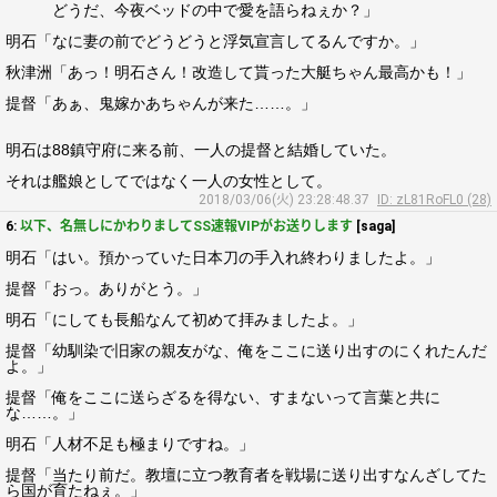
どうだ、今夜ベッドの中で愛を語らねぇか？」
明石「なに妻の前でどうどうと浮気宣言してるんですか。」
秋津洲「あっ！明石さん！改造して貰った大艇ちゃん最高かも！」
提督「あぁ、鬼嫁かあちゃんが来た……。」
明石は88鎮守府に来る前、一人の提督と結婚していた。
それは艦娘としてではなく一人の女性として。
2018/03/06(火) 23:28:48.37
ID: zL81RoFL0 (28)
6:
以下、名無しにかわりましてSS速報VIPがお送りします
[saga]
明石「はい。預かっていた日本刀の手入れ終わりましたよ。」
提督「おっ。ありがとう。」
明石「にしても長船なんて初めて拝みましたよ。」
提督「幼馴染で旧家の親友がな、俺をここに送り出すのにくれたんだ
よ。」
提督「俺をここに送らざるを得ない、すまないって言葉と共に
な……。」
明石「人材不足も極まりですね。」
提督「当たり前だ。教壇に立つ教育者を戦場に送り出すなんざしてた
ら国が育たねぇ。」