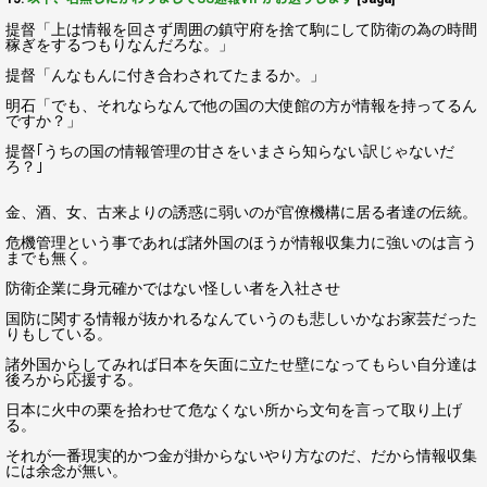
提督「上は情報を回さず周囲の鎮守府を捨て駒にして防衛の為の時間
稼ぎをするつもりなんだろな。」
提督「んなもんに付き合わされてたまるか。」
明石「でも、それならなんで他の国の大使館の方が情報を持ってるん
ですか？」
提督｢うちの国の情報管理の甘さをいまさら知らない訳じゃないだ
ろ？｣
金、酒、女、古来よりの誘惑に弱いのが官僚機構に居る者達の伝統。
危機管理という事であれば諸外国のほうが情報収集力に強いのは言う
までも無く。
防衛企業に身元確かではない怪しい者を入社させ
国防に関する情報が抜かれるなんていうのも悲しいかなお家芸だった
りもしている。
諸外国からしてみれば日本を矢面に立たせ壁になってもらい自分達は
後ろから応援する。
日本に火中の栗を拾わせて危なくない所から文句を言って取り上げ
る。
それが一番現実的かつ金が掛からないやり方なのだ、だから情報収集
には余念が無い。