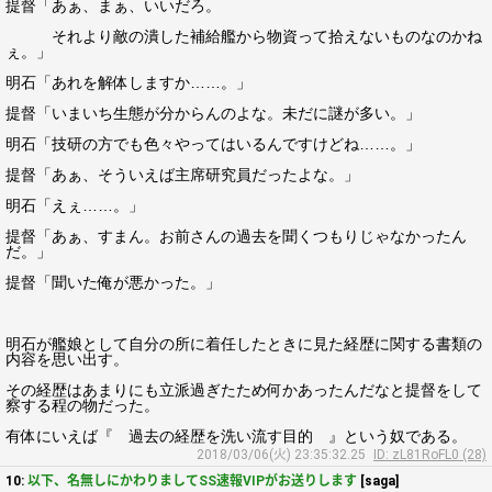
提督「あぁ、まぁ、いいだろ。
それより敵の潰した補給艦から物資って拾えないものなのかね
ぇ。」
明石「あれを解体しますか……。」
提督「いまいち生態が分からんのよな。未だに謎が多い。」
明石「技研の方でも色々やってはいるんですけどね……。」
提督「あぁ、そういえば主席研究員だったよな。」
明石「えぇ……。」
提督「あぁ、すまん。お前さんの過去を聞くつもりじゃなかったん
だ。」
提督「聞いた俺が悪かった。」
明石が艦娘として自分の所に着任したときに見た経歴に関する書類の
内容を思い出す。
その経歴はあまりにも立派過ぎたため何かあったんだなと提督をして
察する程の物だった。
有体にいえば『 過去の経歴を洗い流す目的 』という奴である。
2018/03/06(火) 23:35:32.25
ID: zL81RoFL0 (28)
10:
以下、名無しにかわりましてSS速報VIPがお送りします
[saga]