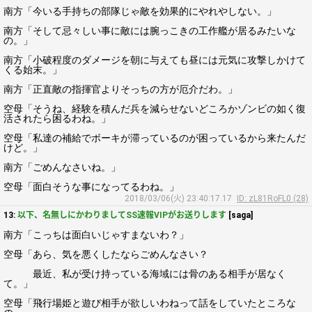
南方「今いる手持ちの部隊じゃ敵を効果的にやれやしない。」
南方「そして忌々しい事に敵には腕っこきの工作艦が居るみたいな
の。」
南方「小破程度のダメージを朝に与えても昼には元気に攻撃しかけて
くる始末。」
南方「正直敵の指揮官よりそっちの方が厄介だわ。」
空母「そうね、経験を積んだ兵を減らせないどころかゾンビの如く復
活されたら困るわね。」
空母「私達の補給でボーキが滞っているのが困っているから来たんだ
けど。」
南方「ごめんなさいね。」
空母「面白そうな事になってるわね。」
2018/03/06(火) 23:40:17.17
ID: zL81RoFL0 (28)
13:
以下、名無しにかわりましてSS速報VIPがお送りします
[saga]
南方「こっちは面白いじゃすまないわ？」
空母「あら、気を悪くしたならごめんなさい？
最近、私が受け持っている海域には骨のある相手が居なく
て。」
空母「飛行場姫と遊び相手が欲しいわねって話をしていたところな