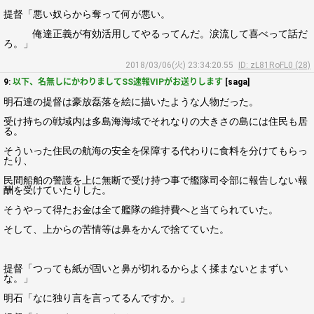
提督「悪い奴らから奪って何が悪い。
俺達正義が有効活用してやるってんだ。涙流して喜べって話だ
ろ。」
2018/03/06(火) 23:34:20.55
ID: zL81RoFL0 (28)
9:
以下、名無しにかわりましてSS速報VIPがお送りします
[saga]
明石達の提督は豪放磊落を絵に描いたような人物だった。
受け持ちの戦域内は多島海海域でそれなりの大きさの島には住民も居
る。
そういった住民の航海の安全を保障する代わりに食料を分けてもらっ
たり、
民間船舶の警護を上に無断で受け持つ事で艦隊司令部に報告しない報
酬を受けていたりした。
そうやって得たお金は全て艦隊の維持費へと当てられていた。
そして、上からの苦情等は鼻をかんで捨てていた。
提督「つっても紙が固いと鼻が切れるからよく揉まないとまずい
な。」
明石「なに独り言を言ってるんですか。」