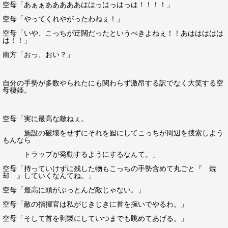
空母「あぁぁあああああははっはっはっは！！！！」
空母「やってくれやがったわねぇ！」
空母「いや、こっちが迂闊だったというべきよねぇ！！あははははは
は！！」
南方「おっ、おい？」
自分の手勢が多数やられたにも関わらず激昂する訳でなく大笑する空
母棲姫。
空母「実に最高な敵ねぇ。
施設の破壊をせずにそれを囮にしてこっちが周辺を捜索しよう
もんなら
トラップが発動するようにするなんて。」
空母「持っていけずに残した物もこっちの手勢含めて丸ごと『 焼
却 』していくなんてね。」
空母「最高に頭がぶっとんだ敵じゃない。」
空母「敵の指揮官は私がじきじきに首を捥いでやるわ。」
空母「そして首を剥製にしていつまでも眺めてあげる。」