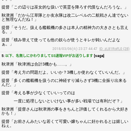
提督「この辺りは巫女的な扱いで英霊を降ろす代償なんだろうな。」
秋津洲「だから江草隊とか友永隊は改二レベルの二航戦さん達でない
と無理なんだね！」
提督「そうだ。扱える艦載機の多さは本人の精神力の大きさとも言え
る。」
提督「積み替えて使っても他の奴らが使うとキレが鈍いんだよな
ぁ。」
2018/03/06(火) 23:27:44.47
ID: zL81RoFL0 (28)
5:
以下、名無しにかわりましてSS速報VIPがお送りします
[saga]
秋津洲「秋津洲は合計3機かも……。」
提督「考え方の問題だよ。いいか？3機しか使わなくていいんだ。」
提督「多くの艦載機を扱うのに神経すり減らさず3機に全振り出来る
んだ。」
提督「考える事が少なくていいってのは
一度に処理しないといけない事が多い戦場では有利だぞ？」
秋津洲「提督さんは秋津洲の事をきちんと評価してくれるから大好き
かも！」
提督「お前さんみたいな若くて可愛い嬢ちゃんに好かれるとは嬉しい
ねぇ。