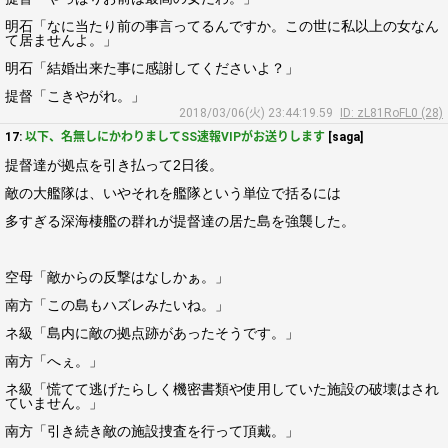
明石「なに当たり前の事言ってるんですか。この世に私以上の女なん
て居ませんよ。」
明石「結婚出来た事に感謝してくださいよ？」
提督「こきやがれ。」
2018/03/06(火) 23:44:19.59
ID: zL81RoFL0 (28)
17:
以下、名無しにかわりましてSS速報VIPがお送りします
[saga]
提督達が拠点を引き払って2日後。
敵の大艦隊は、いやそれを艦隊という単位で括るには
多すぎる深海棲艦の群れが提督達の居た島を強襲した。
空母「敵からの反撃はなしかぁ。」
南方「この島もハズレみたいね。」
ネ級「島内に敵の拠点跡があったそうです。」
南方「へぇ。」
ネ級「慌てて逃げたらしく機密書類や使用していた施設の破壊はされ
ていません。」
南方「引き続き敵の施設捜査を行って頂戴。」