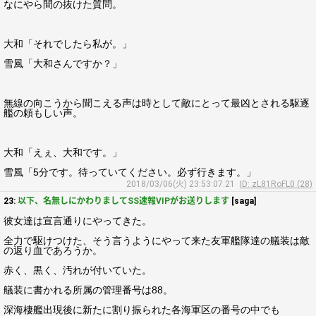
なにやら間の抜けた質問。
大和「それでしたら私が。」
雪風「大和さんですか？」
無線の向こうから聞こえる声は時として敵にとって最凶とされる駆逐
艦の頼もしい声。
大和「えぇ、大和です。」
雪風「5分です。待っていてください。必ず行きます。」
2018/03/06(火) 23:53:07.21
ID: zL81RoFL0 (28)
23:
以下、名無しにかわりましてSS速報VIPがお送りします
[saga]
彼女達は宣言通りにやってきた。
全力で駆けつけた、そう言うようにやって来た友軍艦隊達の艤装は敵
の返り血であろうか。
赤く、黒く、汚れが付いていた。
艤装に書かれる所属の管理番号は88。
深海棲艦出現後に新たに割り振られた各海軍区の番号の中でも