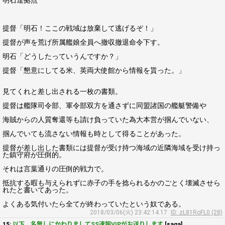
明石達拠点
提督「明石！ここの戦域は放棄して逃げるぞ！」
提督が声を荒げ所属艦娘全員へ撤収撤退命令下す。
明石「どうしたっていうんですか？」
提督「懇意にしてる米、英両大使館から情報を貰った。」
見てくれと差し出される一枚の書類。
提督は艦隊司令部、軍令部双方を通さずに同盟諸国の艦艇警備や
海賊からの人質奪還等も請け負っていた為大本営が掴んでいない、
掴んでいても流さない情報も時として得ることがあった。
提督が差し出した書類には提督が受け持つ海域の近隣海域を受け持っ
た鎮守府が圧倒的。
それは言葉通りの圧倒的戦力で。
抵抗する暇も与えられずに赤子の手を捻られるかのごとく壊滅させら
れたと書いてあった。
よくある気付いたら全てが終わっていたという奴である。
2018/03/06(火) 23:42:14.17
ID: zL81RoFL0 (28)
15:
以下、名無しにかわりましてSS速報VIPがお送りします
[saga]