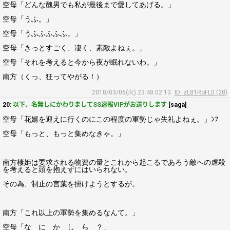
空母「どんな醜男でも私が最後まで愛してあげる。」
空母「うふ。」
空母「うふふふふふ。」
空母「きっとすごく、凄く、素敵よねぇ。」
空母「それを考えると今から夜が眠れないわ。」
南方（くっ、狂ってやがる！）
2018/03/06(火) 23:48:02.13
ID: zL81RoFL0 (28)
20:
以下、名無しにかわりましてSS速報VIPがお送りします
[saga]
空母「花婿を迎えに行くのにこの程度の軍勢じゃ失礼よねぇ。」ﾝﾌ
空母「もっと、もっと集めなきゃ。」
南方棲姫は要求される物資の量とこれから起こるであろう敵への虐殺
を考えると頭を抱えずにはいられない。
その為、制止の言葉を掛けようとするが。
南方「これ以上の軍勢を集めるなんて。」
空母「な に か し ら ？」