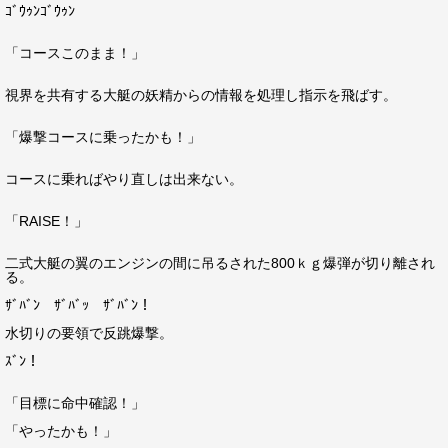
ｺﾞｳｩﾝｺﾞｳｩﾝ
「コースこのまま！」
視界を共有する大艇の妖精からの情報を処理し指示を飛ばす。
「爆撃コースに乗ったかも！」
コースに乗ればやり直しは出来ない。
「RAISE！」
二式大艇の翼のエンジンの間に吊るされた800ｋｇ爆弾が切り離され
る。
ｻﾞﾊﾞﾝ ｻﾞﾊﾞｯ ｻﾞﾊﾞﾝ！
水切りの要領で反跳爆撃。
ｽﾞﾝ！
「目標に命中確認！」
「やったかも！」