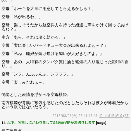
の。」
空母「ボーキを大量に用意してもらえるかしら？」
空母「私が出るわ。」
空母「楽しそうだから航空兵力を持った娘達に声をかけて回ってあげ
るわ？」
南方「あら、それは凄く助かる。」
空母「実に楽しいバーベキュー大会が出来るわよぉ～？」
空母「私ね、艦娘が焼け焦げる匂いが大好きなのよ。」
空母「あの、人特有のタンパク質に油と硝煙の入り混じった独特の香
り。」
空母「ンフ。んふふんふ。ンフフフ。」
空母「楽しみだわぁ～。」
恍惚とした表情を浮かべる空母棲姫。
南方棲姫が背筋に寒気を感じたのだとしたらそれは彼女が薄着だから
という訳ではないだろう。
2018/03/06(火) 23:41:13.46
ID: zL81RoFL0 (28)
14:
以下、名無しにかわりましてSS速報VIPがお送りします
[saga]