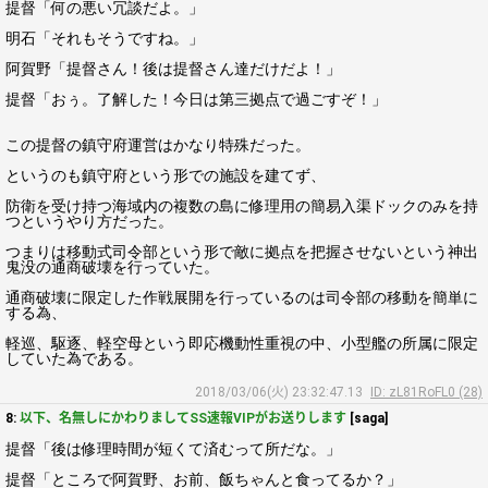
提督「何の悪い冗談だよ。」
明石「それもそうですね。」
阿賀野「提督さん！後は提督さん達だけだよ！」
提督「おぅ。了解した！今日は第三拠点で過ごすぞ！」
この提督の鎮守府運営はかなり特殊だった。
というのも鎮守府という形での施設を建てず、
防衛を受け持つ海域内の複数の島に修理用の簡易入渠ドックのみを持
つというやり方だった。
つまりは移動式司令部という形で敵に拠点を把握させないという神出
鬼没の通商破壊を行っていた。
通商破壊に限定した作戦展開を行っているのは司令部の移動を簡単に
する為、
軽巡、駆逐、軽空母という即応機動性重視の中、小型艦の所属に限定
していた為である。
2018/03/06(火) 23:32:47.13
ID: zL81RoFL0 (28)
8:
以下、名無しにかわりましてSS速報VIPがお送りします
[saga]
提督「後は修理時間が短くて済むって所だな。」
提督「ところで阿賀野、お前、飯ちゃんと食ってるか？」