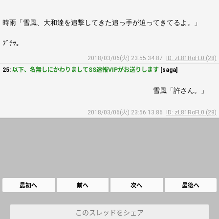
時雨「雪風、大和達を追撃してきた追っ手が迫ってきてるよ。」
ﾌﾞﾁｯ。
2018/03/06(火) 23:55:34.87
ID: zL81RoFL0 (28)
25:
以下、名無しにかわりましてSS速報VIPがお送りします
[saga]
雪風「許さん。」
2018/03/06(火) 23:56:13.86
ID: zL81RoFL0 (28)
最初へ
前へ
次へ
最後へ
このスレッドをシェア