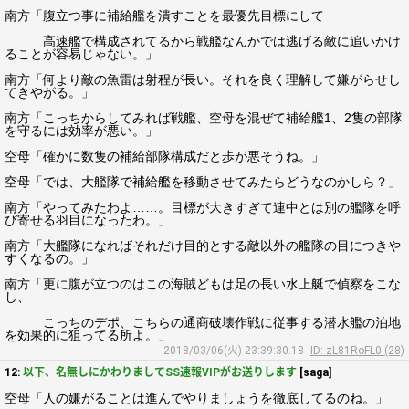
南方「腹立つ事に補給艦を潰すことを最優先目標にして
高速艦で構成されてるから戦艦なんかでは逃げる敵に追いかけ
ることが容易じゃない。」
南方「何より敵の魚雷は射程が長い。それを良く理解して嫌がらせし
てきやがる。」
南方「こっちからしてみれば戦艦、空母を混ぜて補給艦1、2隻の部隊
を守るには効率が悪い。」
空母「確かに数隻の補給部隊構成だと歩が悪そうね。」
空母「では、大艦隊で補給艦を移動させてみたらどうなのかしら？」
南方「やってみたわよ……。目標が大きすぎて連中とは別の艦隊を呼
び寄せる羽目になったわ。」
南方「大艦隊になればそれだけ目的とする敵以外の艦隊の目につきや
すくなるの。」
南方「更に腹が立つのはこの海賊どもは足の長い水上艇で偵察をこな
し、
こっちのデポ、こちらの通商破壊作戦に従事する潜水艦の泊地
を効果的に狙ってる所よ。」
2018/03/06(火) 23:39:30.18
ID: zL81RoFL0 (28)
12:
以下、名無しにかわりましてSS速報VIPがお送りします
[saga]
空母「人の嫌がることは進んでやりましょうを徹底してるのね。」