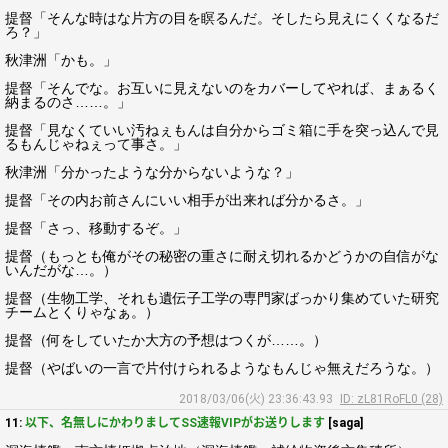
提督「そんな時はな片方の目を瞑るんだ。そしたら見えにくくなるだ
ろ？」
秋津洲「かも。」
提督「そんでな。お互いに見えないのをカバーしてやれば、まぁるく
納まるのさ……。」
提督「見なくていい汚ねぇもんは自分からゴミ箱に手を突っ込んで見
るもんじゃねぇって事さ。」
秋津洲「分かったような分からないような？」
提督「その内お前さんにいい相手が出来れば分かるさ。」
提督「さっ、移動するぞ。」
提督（もっとも俺がその秘密の重さに耐え切れるかどうかの自信がな
いんだがな…。）
提督（生物工学、それも遺伝子工学の専門家ばっかり集めていた研究
チームとくりゃなぁ。）
提督（何をしていたか大方の予想はつくが……。）
提督（やばいの一言で片付けられるようなもんじゃ無えだろうな。）
2018/03/06(火) 23:36:43.93
ID: zL81RoFL0 (28)
11:
以下、名無しにかわりましてSS速報VIPがお送りします
[saga]