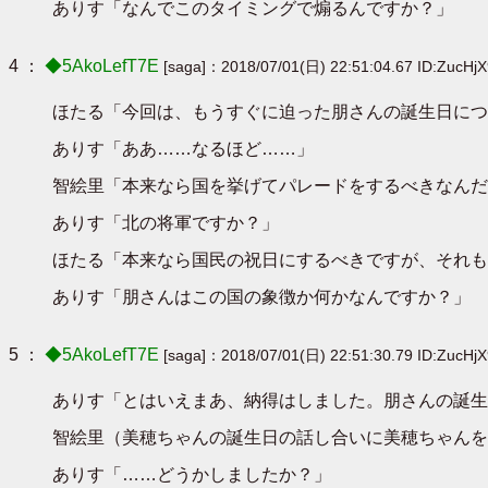
ありす「なんでこのタイミングで煽るんですか？」
4 ：
◆5AkoLefT7E
[saga]：2018/07/01(日) 22:51:04.67 ID:ZucHj
ほたる「今回は、もうすぐに迫った朋さんの誕生日につ
ありす「ああ……なるほど……」
智絵里「本来なら国を挙げてパレードをするべきなんだ
ありす「北の将軍ですか？」
ほたる「本来なら国民の祝日にするべきですが、それも
ありす「朋さんはこの国の象徴か何かなんですか？」
5 ：
◆5AkoLefT7E
[saga]：2018/07/01(日) 22:51:30.79 ID:ZucHj
ありす「とはいえまあ、納得はしました。朋さんの誕生
智絵里（美穂ちゃんの誕生日の話し合いに美穂ちゃんを
ありす「……どうかしましたか？」