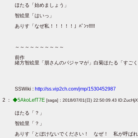
ほたる「始めましょう」
智絵里「はいっ」
ありす「なぜ私！！！！！」ﾊﾞﾝｯ!!!!!
～～～～～～～～～～
前作
緒方智絵里「朋さんのパジャマが」白菊ほたる「すごく
SSWiki :
http://ss.vip2ch.com/jmp/1530452987
2 ：
◆5AkoLefT7E
[saga]：2018/07/01(日) 22:50:09.43 ID:ZucHj
ほたる「？」
智絵里「？」
ありす「とぼけないでください！ なぜ！ 私が呼ばれ