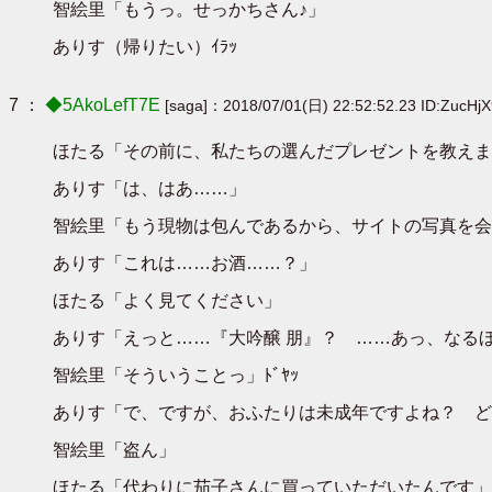
智絵里「もうっ。せっかちさん♪」
ありす（帰りたい）ｲﾗｯ
7 ：
◆5AkoLefT7E
[saga]：2018/07/01(日) 22:52:52.23 ID:ZucHj
ほたる「その前に、私たちの選んだプレゼントを教えま
ありす「は、はあ……」
智絵里「もう現物は包んであるから、サイトの写真を会
ありす「これは……お酒……？」
ほたる「よく見てください」
ありす「えっと……『大吟醸 朋』？ ……あっ、なる
智絵里「そういうことっ」ﾄﾞﾔｯ
ありす「で、ですが、おふたりは未成年ですよね？ ど
智絵里「盗ん」
ほたる「代わりに茄子さんに買っていただいたんです」