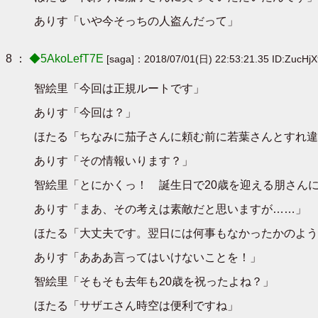
ありす「いや今そっちの人盗んだって」
8 ：
◆5AkoLefT7E
[saga]：2018/07/01(日) 22:53:21.35 ID:ZucHj
智絵里「今回は正規ルートです」
ありす「今回は？」
ほたる「ちなみに茄子さんに頼む前に若葉さんとすれ違
ありす「その情報いります？」
智絵里「とにかくっ！ 誕生日で20歳を迎える朋さん
ありす「まあ、その考えは素敵だと思いますが……」
ほたる「大丈夫です。翌日には何事もなかったかのよう
ありす「あああ言ってはいけないことを！」
智絵里「そもそも去年も20歳を祝ったよね？」
ほたる「サザエさん時空は便利ですね」