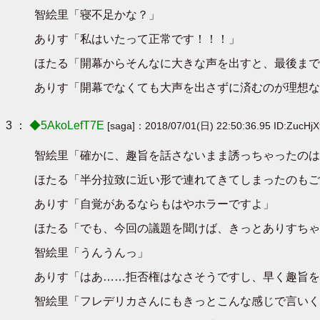
智絵里「寝不足かな？」
ありす「私はいたって正常です！！！」
ほたる「開幕からそんなに大きな声を出すと、最後まで
ありす「開幕でなくても大声を出さずに済むのが理想な
3 ：
◆5AkoLefT7E
[saga]：2018/07/01(日) 22:50:36.95 ID:ZucHj
智絵里「確かに、趣旨を話さないまま誘っちゃったのは
ほたる「半分拉致に近い形で連れてきてしまったのもご
ありす「自覚があるならもはやホラーですよ」
ほたる「でも、今回の議題を聞けば、きっとありすちゃ
智絵里「うんうんっ」
ありす「はあ……拒否権はなさそうですし、早く趣旨を
智絵里「フレデリカさんにもきっとこんな感じで言いく