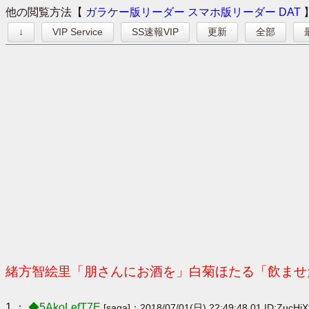
他の閲覧方法【
ガラケー版リーダー
スマホ版リーダー
DAT
↓
VIP Service
SS速報VIP
更新
全部
緒方智絵里「朋さんにお酒を」白菊ほたる「飲ませ
1 ：
◆5AkoLefT7E
[saga]：2018/07/01(日) 22:49:48.01 ID:ZucHj