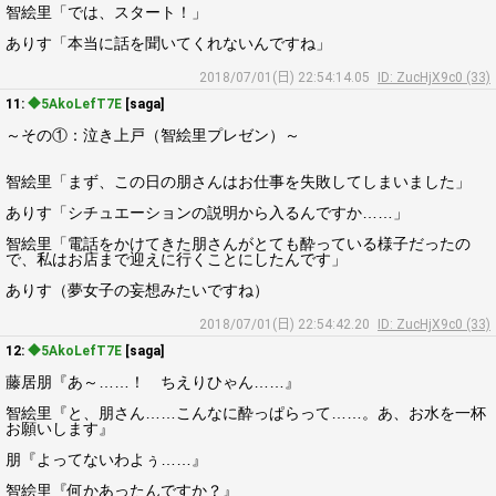
智絵里「では、スタート！」
ありす「本当に話を聞いてくれないんですね」
2018/07/01(日) 22:54:14.05
ID: ZucHjX9c0 (33)
11:
◆5AkoLefT7E
[saga]
～その①：泣き上戸（智絵里プレゼン）～
智絵里「まず、この日の朋さんはお仕事を失敗してしまいました」
ありす「シチュエーションの説明から入るんですか……」
智絵里「電話をかけてきた朋さんがとても酔っている様子だったの
で、私はお店まで迎えに行くことにしたんです」
ありす（夢女子の妄想みたいですね）
2018/07/01(日) 22:54:42.20
ID: ZucHjX9c0 (33)
12:
◆5AkoLefT7E
[saga]
藤居朋『あ～……！ ちえりひゃん……』
智絵里『と、朋さん……こんなに酔っぱらって……。あ、お水を一杯
お願いします』
朋『よってないわよぅ……』
智絵里『何かあったんですか？』