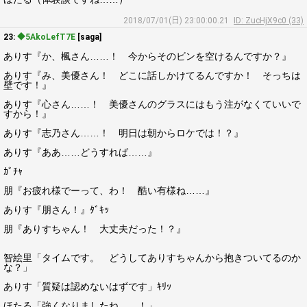
2018/07/01(日) 23:00:00.21
ID: ZucHjX9c0 (33)
23:
◆5AkoLefT7E
[saga]
ありす『か、楓さん……！ 今からそのビンを空けるんですか？』
ありす『み、美優さん！ どこに話しかけてるんですか！ そっちは
壁です！』
ありす『心さん……！ 美優さんのグラスにはもう注がなくていいで
すから！』
ありす『志乃さん……！ 明日は朝からロケでは！？』
ありす『ああ……どうすれば……』
ｶﾞﾁｬ
朋『お疲れ様でーって、わ！ 酷い有様ね……』
ありす『朋さん！』ﾀﾞｷｯ
朋『ありすちゃん！ 大丈夫だった！？』
智絵里「タイムです。 どうしてありすちゃんから抱きついてるのか
な？」
ありす「質疑は認めないはずです」ｷﾘｯ
ほたる「強くなりましたね……！」