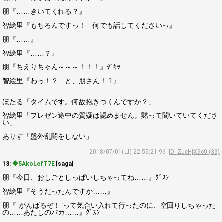
朋『……きいてくれる？』
智絵里『もちろんですっ！ 何でも話してくださいっ』
朋『……』
智絵里『……？』
朋『ちえりちゃん～～～！！！』ﾀﾞｷｯ
智絵里『わっ！？ と、朋さん！？』
ほたる「タイムです。何故抱きつくんですか？」
智絵里「プレゼン途中の質疑は認めません。黙って聞いていてくださ
い」
ありす「盤外乱闘をしない」
2018/07/01(日) 22:55:21.96
ID: ZucHjX9c0 (33)
13:
◆5AkoLefT7E
[saga]
朋『今日、おしごとしっぱいしちゃってね……』ｸﾞｽﾝ
智絵里『そうだったんですか……』
朋『”がんばるぞ！”って気合い入れて行ったのに、空回りしちゃった
の……あたしのバカ……』ｸﾞｽﾝ