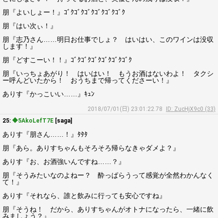
朋『よいしょー！』ｺﾞｸｺﾞｸｺﾞｸｺﾞｸｺﾞｸｺﾞｸ
朋『はい次ぃ！』
朋『志乃さん……明日お仕事でしょ？ はいはい、このワインは没収
します！』
朋『どすこーい！！』ｺﾞｸｺﾞｸｺﾞｸｺﾞｸｺﾞｸｺﾞｸ
朋『いっちょあがり！ はいはい！ もうお酒はないわよ！ タクシ
ー呼んどいたから！ おうちまで帰ってくださーい！』
ありす『かっこいい……』ｷｭﾝ
2018/07/01(日) 23:01:22.78
ID: ZucHjX9c0 (33)
25:
◆5AkoLefT7E
[saga]
ありす『朋さん……！』ﾀﾀﾀ
朋『あら。ありすちゃんもそろそろ帰らなきゃダメよ？』
ありす『お、お酒強いんですね……？』
朋『そうみたいなのよねー？ 酔っぱらうって感覚が全然わかんなく
て！』
ありす『それなら、誰と飲みに行っても安心ですね』
朋『そうね！ だから、ありすちゃんがオトナになったら、一緒に飲
みましょう？』