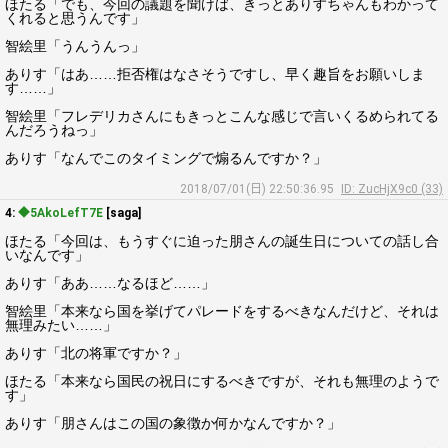
ほたる「でも、今回の議題を聞けば、きっとありすちゃんもわかって
くれると思うんです」
智絵里「うんうんっ」
ありす「はあ……拒否権はなさそうですし、早く趣旨をお願いしま
す……」
智絵里「フレデリカさんにもきっとこんな感じで言いくるめられてる
んだろうねっ」
ありす「なんでこのタイミングで煽るんですか？」
2018/07/01(日) 22:50:36.95
ID: ZucHjX9c0 (33)
4:
◆5AkoLefT7E
[saga]
ほたる「今回は、もうすぐに迫った朋さんの誕生日についての話し合
いなんです」
ありす「ああ……なるほど……」
智絵里「本来なら国を挙げてパレードをするべきなんだけど、それは
無理みたい……」
ありす「北の将軍ですか？」
ほたる「本来なら国民の祝日にするべきですが、それも無理のようで
す」
ありす「朋さんはこの国の象徴か何かなんですか？」