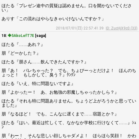
ほたる「プレゼン途中の質疑は認めません。口を開かないでくださ
い」
ありす「この流れはやらなきゃいけないんですか？」
2018/07/01(日) 22:57:41.39
ID: ZucHjX9c0 (33)
18:
◆5AkoLefT7E
[saga]
ほたる『……あれ？』
朋『どーかした？』
ほたる『朋さん……飲んできたんですか？』
朋『あ！ バレちゃった？ でも、ちょびーっとだけよ！ ほんのち
ょっと！ もしかして、臭う？』ｸﾝｸﾝ
ほたる『いえ、特に問題ないですよ』
朋『よかったー！ あ、お勉強の邪魔しちゃったかしら？』
ほたる『それも特に問題ありません。ちょうど上がろうかと思ってい
ました』
朋『なるほど！ でも、こんなに遅くまで……宿題とか？』
ほたる『はい。最近は忙しくて、なかなか学校に行けなくて……』ｼｭ
ﾝ
朋『わー！ そんな悲しい顔しちゃダメよ！ ほらほら笑顔！ かわ