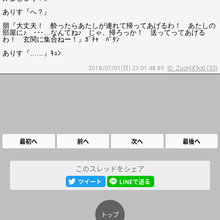
ありす『へ？』
朋『大丈夫！ 酔ったらあたしが連れて帰ってあげるわ！ あたしの
部屋に♪ ･･･…なんてね♪ じゃ、帰ろっか！ 送ってってあげる
わ！ 玄関に集合ねー！』ｶﾞﾁｬ ﾊﾞﾀﾝ
ありす『……』ｷｭﾝ
2018/07/01(日) 23:01:48.89
ID: ZucHjX9c0 (33)
最初へ
前へ
次へ
最後へ
このスレッドをシェア
ツイート
LINEで送る
トップ