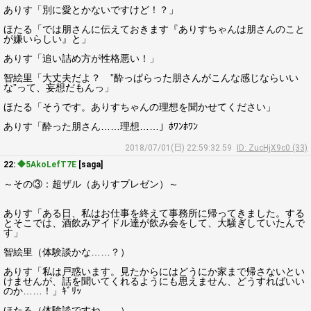
ありす「別に愛とかないですけど！？」
ほたる「では朋さんに伝えておきます『ありすちゃんは朋さんのこと
が嫌いらしい』と」
ありす「追い詰め方が性格悪い！」
智絵里「大丈夫だよ？ ”酔っぱらった朋さんがこんな感じならいい
な”って、妄想だもんっ」
ほたる「そうです。ありすちゃんの理想を聞かせてください」
ありす「酔った朋さん……理想……」ﾎﾜﾝﾎﾜﾝ
2018/07/01(日) 22:59:32.59
ID: ZucHjX9c0 (33)
22:
◆5AkoLefT7E
[saga]
～その③：超ザル（ありすプレゼン）～
ありす「ある日、私はお仕事を終えて事務所に帰ってきました。する
とそこでは、酒飲みアイドル達が飲み会をして、大騒ぎしていたんで
す」
智絵里（体験談かな……？）
ありす「私は戸惑います。見たからにはどうにか家まで帰さないとい
けませんが、話を聞いてくれるようにも思えません、どうすればいい
のか……！」ｷﾞﾘｯ
ほたる（体験談ですね……）