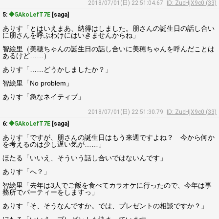
2018/07/01(日) 22:51:04.67
ID: ZucHjX9c0 (33)
5:
◆5AkoLefT7E
[saga]
ありす「とはいえまあ、納得はしました。朋さんの誕生日の話し合い
に朋さんを呼ぶわけにはいきませんからね」
智絵里（美穂ちゃんの誕生日の話し合いに美穂ちゃんを呼んだことは
あるけど……）
ありす「……どうかしましたか？」
智絵里「No problem」
ありす「急なネイティブ」
2018/07/01(日) 22:51:30.79
ID: ZucHjX9c0 (33)
6:
◆5AkoLefT7E
[saga]
ありす「ですが、朋さんの誕生日はもう来週ですよね？ 今から何か
を考えるのは少し遅い気が……」
ほたる「いいえ、そういう話し合いではないんです」
ありす「へ？」
智絵里「去年は3人でご飯を食べてカラオケに行ったので、今年は事
務所でパーティーをしますっ」
ありす「そ、そうなんですか。では、プレゼントの相談ですか？」