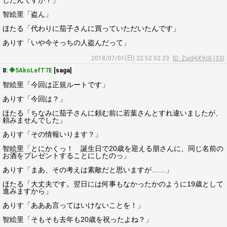
したんですか？」
智絵里「盗ん」
ほたる「代わりに茄子さんに買っていただいたんです」
ありす「いや今そっちの人盗んだって」
2018/07/01(日) 22:52:52.23
ID: ZucHjX9c0 (33)
8:
◆5AkoLefT7E
[saga]
智絵里「今回は正規ルートです」
ありす「今回は？」
ほたる「ちなみに茄子さんに頼む前に若葉さんとすれ違いましたが、
頼みませんでした」
ありす「その情報いります？」
智絵里「とにかくっ！ 誕生日で20歳を迎える朋さんに、同じ名前の
お酒をプレゼントすることにしたのっ」
ありす「まあ、その考えは素敵だと思いますが……」
ほたる「大丈夫です。翌日には何事もなかったかのように19歳として
進みますから」
ありす「あああ言ってはいけないことを！」
智絵里「そもそも去年も20歳を祝ったよね？」