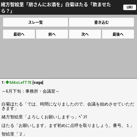
緒方智絵里「朋さんにお酒を」白菊ほたる「飲ませた
URI
ら？」
スレ一覧
書き込む
最初へ
前へ
次へ
最後へ
1:
◆5AkoLefT7E
[saga]
～6月下旬：事務所・会議室～
白菊ほたる「では、時間になりましたので、会議を始めさせていただ
きます」
緒方智絵里「よろしくお願いしますっ」ﾍﾟｺﾘ
ほたる「お願いします。まず初めに点呼を取りましょう。番号。１」
智絵里「２」