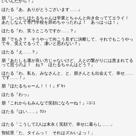
いいんだから！』
ほたる『あ、ありがとうございます……』
朋『しっかしほたるちゃんは学業とちゃんと向き合っててエライ！
あたしなんて専門学校を辞めちゃったわよ！ あっはっは！』
ほたる『わ、笑うところですか……？』
朋『でもさ？ そうやって向こう見ずに決断して、それでもこうやっ
て今、笑えてるって、凄いと思わない？』
ほたる『え……？』
朋『あたしも運が良い方じゃないけど、人との繋がりには恵まれてる
って思うのよ！ ね？ ほたるちゃんはどう？』
ほたる『わ、私も、みなさんと、と、朋さんとも出会えて、幸せ……
です……！』
朋『ほたるちゃーん！！！』ﾀﾞｷｯ
ほたる『わっ』
朋『これからもみんなで笑顔になろーね！』ﾆｺﾆｺ
ほたる『はい……』ｸｽｯ
ほたる「こうして2人は末永く笑顔で、幸せに暮らし……」
智絵里「た、タイムっ！ それはズルいよっ！」