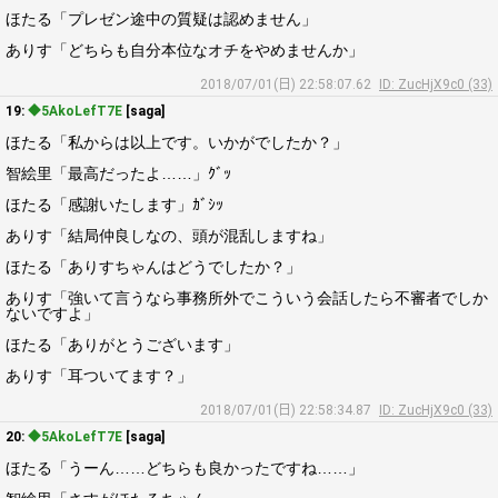
ほたる「プレゼン途中の質疑は認めません」
ありす「どちらも自分本位なオチをやめませんか」
2018/07/01(日) 22:58:07.62
ID: ZucHjX9c0 (33)
19:
◆5AkoLefT7E
[saga]
ほたる「私からは以上です。いかがでしたか？」
智絵里「最高だったよ……」ｸﾞｯ
ほたる「感謝いたします」ｶﾞｼｯ
ありす「結局仲良しなの、頭が混乱しますね」
ほたる「ありすちゃんはどうでしたか？」
ありす「強いて言うなら事務所外でこういう会話したら不審者でしか
ないですよ」
ほたる「ありがとうございます」
ありす「耳ついてます？」
2018/07/01(日) 22:58:34.87
ID: ZucHjX9c0 (33)
20:
◆5AkoLefT7E
[saga]
ほたる「うーん……どちらも良かったですね……」