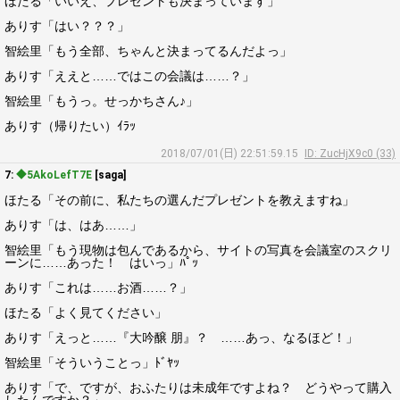
ほたる「いいえ、プレゼントも決まっています」
ありす「はい？？？」
智絵里「もう全部、ちゃんと決まってるんだよっ」
ありす「ええと……ではこの会議は……？」
智絵里「もうっ。せっかちさん♪」
ありす（帰りたい）ｲﾗｯ
2018/07/01(日) 22:51:59.15
ID: ZucHjX9c0 (33)
7:
◆5AkoLefT7E
[saga]
ほたる「その前に、私たちの選んだプレゼントを教えますね」
ありす「は、はあ……」
智絵里「もう現物は包んであるから、サイトの写真を会議室のスクリ
ーンに……あった！ はいっ」ﾊﾟｯ
ありす「これは……お酒……？」
ほたる「よく見てください」
ありす「えっと……『大吟醸 朋』？ ……あっ、なるほど！」
智絵里「そういうことっ」ﾄﾞﾔｯ
ありす「で、ですが、おふたりは未成年ですよね？ どうやって購入