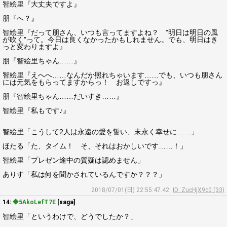
智絵里『大丈夫ですよ』
朋『へ？』
智絵里『だって朋さん、いつも言ってますよね？ ”明日は明日の風
が吹く”って。今日は良くなかったかもしれません。でも、明日はき
っと変わりますよ』
朋『智絵里ちゃん……』
智絵里『えへへ……なんだか照れちゃいます……でも、いつも朋さん
には元気をもらってますからっ！ お返しですっ』
朋『智絵里ちゃん……だいすき……』
智絵里『私もです♪』
智絵里「こうして2人は永遠の愛を誓い、末永く幸せに……」
ほたる「た、タイム！ そ、それはおかしいです……！」
智絵里「プレゼン途中の質疑は認めません」
ありす「私は何を聞かされているんですか？？？」
2018/07/01(日) 22:55:47.42
ID: ZucHjX9c0 (33)
14:
◆5AkoLefT7E
[saga]
智絵里「というわけで、どうでしたか？」