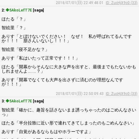
2018/07/01(日) 22:49:48.01
ID: ZucHjX9c0 (33)
2:
◆5AkoLefT7E
[saga]
ほたる「？」
智絵里「？」
ありす「とぼけないでください！ なぜ！ 私が呼ばれてるんです
か！！！ 朋さんいないし！！！」
智絵里「寝不足かな？」
ありす「私はいたって正常です！！！」
ほたる「開幕からそんなに大きな声を出すと、最後までもたないかも
しれませんよ……？」
ありす「開幕でなくても大声を出さずに済むのが理想なんです
が！！！」
2018/07/01(日) 22:50:09.43
ID: ZucHjX9c0 (33)
3:
◆5AkoLefT7E
[saga]
智絵里「確かに、趣旨を話さないまま誘っちゃったのはごめんなさい
っ」
ほたる「半分拉致に近い形で連れてきてしまったのもごめんなさい」
ありす「自覚があるならもはやホラーですよ」