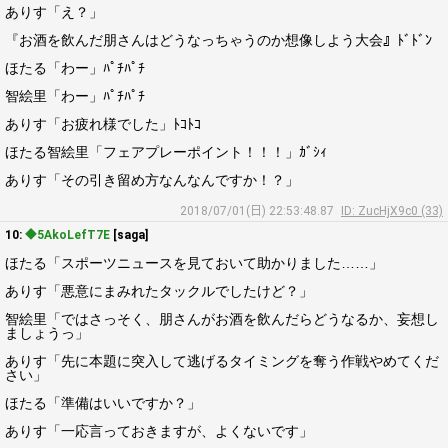
ありす「え？」
『お酒を飲んだ朋さんはどうなっちゃうのか想像しよう大会』ﾄﾞﾄﾞﾝ
ほたる「わー」ﾊﾟﾁﾊﾟﾁ
智絵里「わー」ﾊﾟﾁﾊﾟﾁ
ありす「お疲れ様でした」ﾄｺﾄｺ
ほたる智絵里「フェアプレーポイント！！！」ｶﾞｼｨ
ありす「その引き留め方なんなんですか！？」
2018/07/01(日) 22:53:48.87
ID: ZucHjX9c0 (33)
10:
◆5AkoLefT7E
[saga]
ほたる「スポーツニュースを見ておいて助かりました……」
ありす「悪意にまみれたタックルでしたけど？」
智絵里「ではさっそく、朋さんがお酒を飲んだらどうなるか、妄想し
ましょうっ」
ありす「先に本題に突入して逃げるタイミングを奪う作戦やめてくだ
さい」
ほたる「準備はいいですか？」
ありす「一応言っておきますが、よくないです」