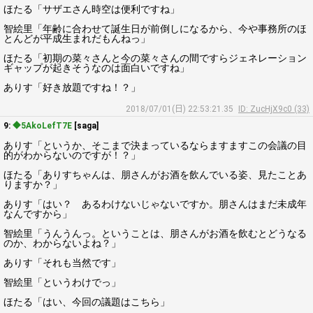
ほたる「サザエさん時空は便利ですね」
智絵里「年齢に合わせて誕生日が前倒しになるから、今や事務所のほ
とんどが平成生まれだもんねっ」
ほたる「初期の菜々さんと今の菜々さんの間ですらジェネレーション
ギャップが起きそうなのは面白いですね」
ありす「好き放題ですね！？」
2018/07/01(日) 22:53:21.35
ID: ZucHjX9c0 (33)
9:
◆5AkoLefT7E
[saga]
ありす「というか、そこまで決まっているならますますこの会議の目
的がわからないのですが！？」
ほたる「ありすちゃんは、朋さんがお酒を飲んでいる姿、見たことあ
りますか？」
ありす「はい？ あるわけないじゃないですか。朋さんはまだ未成年
なんですから」
智絵里「うんうんっ。ということは、朋さんがお酒を飲むとどうなる
のか、わからないよね？」
ありす「それも当然です」
智絵里「というわけでっ」
ほたる「はい、今回の議題はこちら」