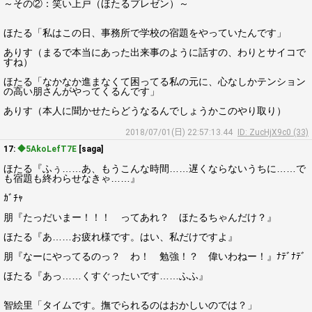
～その②：笑い上戸（ほたるプレゼン）～
ほたる「私はこの日、事務所で学校の宿題をやっていたんです」
ありす（まるで本当にあった出来事のように話すの、わりとサイコで
すね）
ほたる「なかなか進まなくて困ってる私の元に、心なしかテンション
の高い朋さんがやってくるんです」
ありす（本人に聞かせたらどうなるんでしょうかこのやり取り）
2018/07/01(日) 22:57:13.44
ID: ZucHjX9c0 (33)
17:
◆5AkoLefT7E
[saga]
ほたる『ふぅ……あ、もうこんな時間……遅くならないうちに……で
も宿題も終わらせなきゃ……』
ｶﾞﾁｬ
朋『たっだいまー！！！ ってあれ？ ほたるちゃんだけ？』
ほたる『あ……お疲れ様です。はい、私だけですよ』
朋『なーにやってるのっ？ わ！ 勉強！？ 偉いわねー！』ﾅﾃﾞﾅﾃﾞ
ほたる『あっ……くすぐったいです……ふふ』
智絵里「タイムです。撫でられるのはおかしいのでは？」