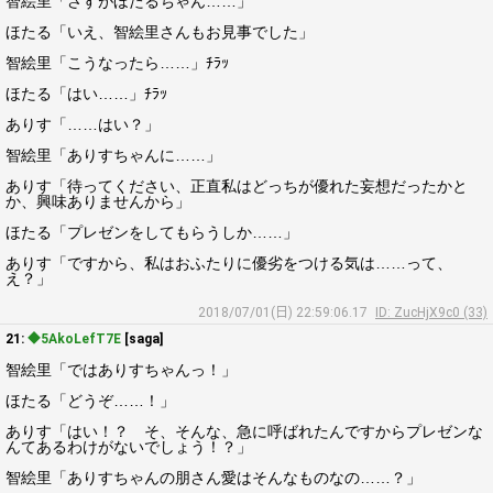
智絵里「さすがほたるちゃん……」
ほたる「いえ、智絵里さんもお見事でした」
智絵里「こうなったら……」ﾁﾗｯ
ほたる「はい……」ﾁﾗｯ
ありす「……はい？」
智絵里「ありすちゃんに……」
ありす「待ってください、正直私はどっちが優れた妄想だったかと
か、興味ありませんから」
ほたる「プレゼンをしてもらうしか……」
ありす「ですから、私はおふたりに優劣をつける気は……って、
え？」
2018/07/01(日) 22:59:06.17
ID: ZucHjX9c0 (33)
21:
◆5AkoLefT7E
[saga]
智絵里「ではありすちゃんっ！」
ほたる「どうぞ……！」
ありす「はい！？ そ、そんな、急に呼ばれたんですからプレゼンな
んてあるわけがないでしょう！？」
智絵里「ありすちゃんの朋さん愛はそんなものなの……？」