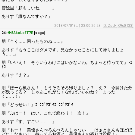
智絵里「頼もしいね……！」
ありす「誰なんですか？」
2018/07/01(日) 23:00:26.28
ID: ZucHjX9c0 (33)
24:
◆5AkoLefT7E
[saga]
朋『全く……困ったものね……』
ありす『もうここはダメです。見なかったことにして帰りましょ
う……』
朋『いいえ！ そういうわけにはいかないわ。ちょっと待ってて』ﾄｺ
ﾄｺ
ありす『え？』
朋『ほーら楓さん！ もうそろそろ帰りましょ？ え？ 今開けた分
が残ってる？ じゃあこれがなくなればいいのね？ まった
く……！』
朋『どっせい！』ｺﾞｸｺﾞｸｺﾞｸｺﾞｸｺﾞｸｺﾞｸ
朋『ぷはー！ はい、これで終わり！ 次！』
ありす『す、すごい……！』
朋『もー！ 美優さんべろんべろんじゃない！ はぁとさんもほどほ
どにしなさい！ 持ってるお酒と、美優さんの残りは没収！』