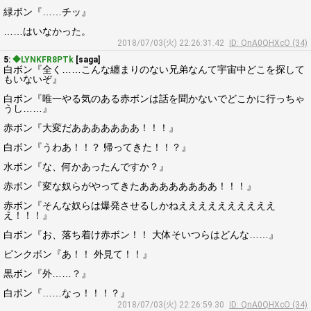
緑ボン『……チッ』
……はいなかった。
2018/07/03(火) 22:26:31.42
ID: QnA0QHXcO (34)
5:
◆LYNKFR8PTk
[saga]
白ボン『全く……こんな纏まりのない兄弟なんて宇宙中どこを探して
もいないぞ』
白ボン『唯一やる気のある赤ボンは話を聞かないでどこかに行っちゃ
うし……』
赤ボン『大変だあああああああ！！！』
白ボン『うわあ！！？ 帰ってきた！！？』
水ボン『な、何かあったんですか？』
赤ボン『変な奴らがやってきたああああああああ！！！』
赤ボン『そんな奴らは爆発させるしかねええええええええええ
え！！！』
白ボン『お、落ち着け赤ボン！！ 大体そいつらはどんな……』
ピンクボン『あ！！ 外見て！！』
黒ボン『外……？』
白ボン『……なっ！！！？』
2018/07/03(火) 22:26:59.30
ID: QnA0QHXcO (34)