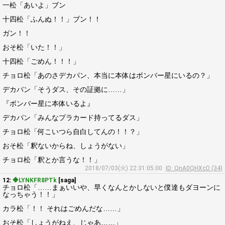
一松「あいよ」ブン
十四松「ふんぬ！！」ブン！！
ガン！！
おそ松「いた！！」
十四松「ごめん！！！」
チョロ松「あのさデカパン、本当に本体はボンバー星にいるの？」
デカパン「そうダス、その証拠に……」
『ボンバー星に本体いるよ』
デカパン「みんなプラカード持ってるダス」
チョロ松「何こいつら自白してんの！！？」
おそ松「釈ないからね、しょうがない」
チョロ松「釈とか言うな！！」
2018/07/03(火) 22:31:05.00
ID: QnA0QHXcO (34)
12:
◆LYNKFR8PTk
[saga]
チョロ松「……まぁいいや、早くなんとかしないと僕達もダヨーンに
なっちゃう！！」
カラ松「！！ それはごめんだな……」
おそ松「しょうがねえ、じゃあ……」