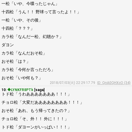
一松「いや、今喋ったじゃん」
十四松「うん！！ 野球って言ったよ！！」
一松「いや、その後」
十四松「？？？」
カラ松「なんだ一松、幻聴か？」
ダヨン
カラ松「なんだおそ松」
おそ松「は？」
カラ松「今何か言っただろ」
おそ松「いや何も？」
2018/07/03(火) 22:29:17.79
ID: QnA0QHXcO (34)
10:
◆LYNKFR8PTk
[saga]
トド松「うわあああああああ！！！」
チョロ松「大変だああああああああ！！！」
おそ松「あれ、もう帰ってきたの？」
チョロ松「そ、外！！ 外に！！！」
トド松「ダヨーンがいっぱい！！！」