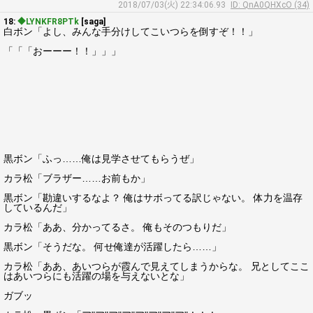
2018/07/03(火) 22:34:06.93
ID: QnA0QHXcO (34)
18:
◆LYNKFR8PTk
[saga]
白ボン「よし、みんな手分けしてこいつらを倒すぞ！！」
「「「おーーー！！」」」
黒ボン「ふっ……俺は見学させてもらうぜ」
カラ松「ブラザー……お前もか」
黒ボン「勘違いするなよ？ 俺はサボってる訳じゃない。 体力を温存
しているんだ」
カラ松「ああ、分かってるさ。 俺もそのつもりだ」
黒ボン「そうだな。 何せ俺達が活躍したら……」
カラ松「ああ、あいつらが霞んで見えてしまうからな。 兄としてここ
はあいつらにも活躍の場を与えないとな」
ガブッ