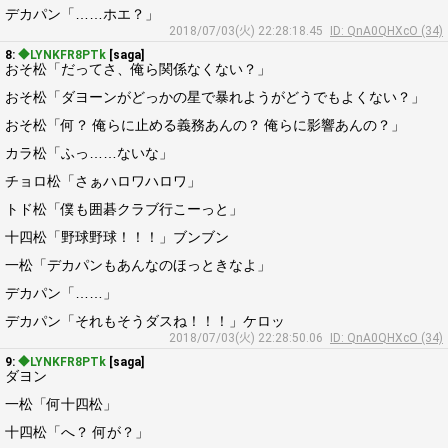
デカパン「……ホエ？」
2018/07/03(火) 22:28:18.45
ID: QnA0QHXcO (34)
8:
◆LYNKFR8PTk
[saga]
おそ松「だってさ、俺ら関係なくない？」
おそ松「ダヨーンがどっかの星で暴れようがどうでもよくない？」
おそ松「何？ 俺らに止める義務あんの？ 俺らに影響あんの？」
カラ松「ふっ……ないな」
チョロ松「さぁハロワハロワ」
トド松「僕も囲碁クラブ行こーっと」
十四松「野球野球！！！」ブンブン
一松「デカパンもあんなのほっときなよ」
デカパン「……」
デカパン「それもそうダスね！！！」ケロッ
2018/07/03(火) 22:28:50.06
ID: QnA0QHXcO (34)
9:
◆LYNKFR8PTk
[saga]
ダヨン
一松「何十四松」
十四松「へ？ 何が？」