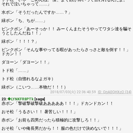
それで泣いちゃって……」
水ボン「そうだったんですか……？」
緑ボン「ち、ちが……」
ピンクボン「あーそっか！！ みーくんまたそうやってワタシ達を騙そ
うとしたんだね！！」
緑ボン「！！！？」
ピンクボン「そんな事やってる暇があったらさっさと敵を倒す！！」
ドカン！！
ダヨーン「ダヨーン！！」
トド松「……」
トド松（自惚れるなよガキ）
緑ボン（こいつ……本物だ！！！）
2018/07/03(火) 22:36:40.59
ID: QnA0QHXcO (34)
23:
◆LYNKFR8PTk
[saga]
赤ボン「撃破撃破撃破あああああ！！！」ドカンドカン！！
おそ松「うるさい！！ 暑苦しい！！！」
赤ボン「お前も四男だったら積極的に攻撃しろ！！」
おそ松「いや俺長男だから！！ 服の色だけで決めないで！！！」