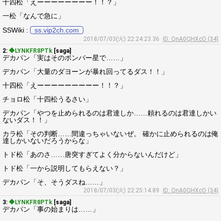
十四松「えーーーーーーーー！！？」
一松「なんで急に」
SSWiki :
ss.vip2ch.com
2018/07/03(火) 22:24:23.36
ID: QnA0QHXcO (34)
2:
◆LYNKFR8PTk
[saga]
デカパン「実はそのボンバー星で……」
デカパン「大量のダヨーンが暴れ回ってるダス！！」
十四松「えーーーーーーーーー！！？」
チョロ松「十四松うるさい」
デカパン「やつを止められるのは君達しか……頼れるのは君達しかい
ないダス！！」
カラ松「その判断……間違っちゃいないぜ。 確かに止められるのは俺
達しかいないだろうからな」
トド松「あのさ……唐突すぎてよく分からないんだけど」
トド松「一から説明してもらえない？」
デカパン「そ、そうダスね……」
2018/07/03(火) 22:25:14.89
ID: QnA0QHXcO (34)
3:
◆LYNKFR8PTk
[saga]
デカパン「事の始まりは……」