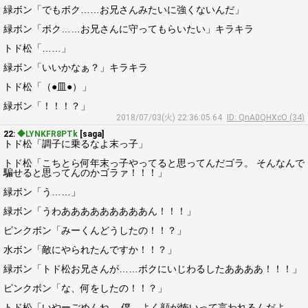
緑ボン「でもボク……お兄さんみたいに強くないんだ」
緑ボン「ボク……お兄さんに守ってもらいたい」キラキラ
トド松「……」
緑ボン「いいかなぁ？」キラキラ
トド松「（●皿●）」
緑ボン「！！！？」
2018/07/03(火) 22:36:05.64
ID: QnA0QHXcO (34)
22:
◆LYNKFR8PTk
[saga]
トド松「調子に乗るなよ末っ子」
トド松「こちとら何年末っ子やってると思ってんだゴラ。 そんなんで
騙せると思ってんのかゴラァ！！！」
緑ボン「う……」
緑ボン「うわあああああああああん！！！」
ピンクボン「みーくんどうしたの！！？」
水ボン「敵にやられたんですか！！？」
緑ボン「トド松お兄さんが……ボクにいじわるしたああああ！！！」
ピンクボン「な、何をしたの！！？」
トド松「いやーごめんね。 僕、よく顔が怖いって言われるんだよ。