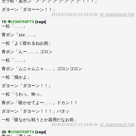
カラ松・黒ボン「ア"ア"ア"ア"ア"ア"ア"ア"！！！」
ダヨーン「ダヨーーン！！」
2018/07/03(火) 22:34:33.82
ID: QnA0QHXcO (34)
19:
◆LYNKFR8PTk
[saga]
一松「……」
青ボン「zzz……」
一松「よく寝れるねお前」
青ボン「んー……」ゴロン
一松「……」
青ボン「ムニャムニャ……」ゴロンゴロン
一松「猫かよ」
ダヨーン「ダヨーン！！」
一松「うわっ、怖っ」
青ボン「寝かせてよー……」ドカン！！
ダヨーン「ダヨーン！！！」バタッ
一松「寝ながら戦うとか器用だなお前」
2018/07/03(火) 22:34:59.49
ID: QnA0QHXcO (34)
20:
◆LYNKFR8PTk
[saga]