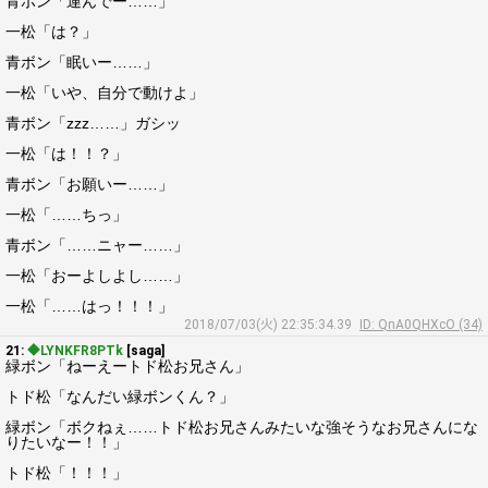
青ボン「運んでー……」
一松「は？」
青ボン「眠いー……」
一松「いや、自分で動けよ」
青ボン「zzz……」ガシッ
一松「は！！？」
青ボン「お願いー……」
一松「……ちっ」
青ボン「……ニャー……」
一松「おーよしよし……」
一松「……はっ！！！」
2018/07/03(火) 22:35:34.39
ID: QnA0QHXcO (34)
21:
◆LYNKFR8PTk
[saga]
緑ボン「ねーえートド松お兄さん」
トド松「なんだい緑ボンくん？」
緑ボン「ボクねぇ……トド松お兄さんみたいな強そうなお兄さんにな
りたいなー！！」
トド松「！！！」