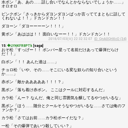
水ボン「あ、あの……話し合いでなんとかならないでしょうか……」
オロオロ
ピンクボン「さっきからダヨンダヨンばっか言っててまともに話して
くれないよ！！」ドカンドカン！！
ダヨーン「ダヨーーーーン！！！」
黄ボン「あははは！！ 面白いなーー！！」ドカンドカン！！
2018/07/03(火) 22:32:32.07
ID: QnA0QHXcO (34)
15:
◆LYNKFR8PTk
[saga]
おそ松「すっげー！！ ボンバー星って名前だけあって爆弾だらけ
だ！！」
白ボン「！！ あんた達は……」
チョロ松「いや、その……そこにいる変な奴らの知り合いという
か……」
赤ボン「敵かあああああ！！！？」
黒ボン「落ち着け赤ボン。 ここはクールに対応するんだ」
カラ松「んー？ なんだ、俺と同じ雰囲気を醸してるやつがいるな」
黒ボン「ほう……随分とクールそうなやつがいるな……さては俺のフ
ァンか？」
カラ松「さてはお前……カラ松ボーイだな？」
一松「その爆弾であいつ殺していい？」