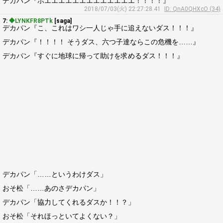
デカパン『ホエエエエエエエエエエエエエ！！！！』
2018/07/03(火) 22:27:28.41
ID: QnA0QHXcO (34)
7:
◆LYNKFR8PTk
[saga]
デカパン『こ、これはワシ一人じゃ手に追えないダス！！！』
デカパン『！！！！ そうダス、六つ子達ならこの危機を……』
デカパン『すぐに地球に帰って助けを求めるダス！！！』
デカパン「……というわけダス」
おそ松「……あのさデカパン」
デカパン「協力してくれるダスか！！？」
おそ松「それほっといてよくない？」