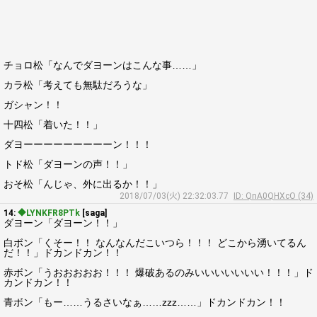
チョロ松「なんでダヨーンはこんな事……」
カラ松「考えても無駄だろうな」
ガシャン！！
十四松「着いた！！」
ダヨーーーーーーーーーン！！！
トド松「ダヨーンの声！！」
おそ松「んじゃ、外に出るか！！」
2018/07/03(火) 22:32:03.77
ID: QnA0QHXcO (34)
14:
◆LYNKFR8PTk
[saga]
ダヨーン「ダヨーン！！」
白ボン「くそー！！ なんなんだこいつら！！！ どこから湧いてるん
だ！！」ドカンドカン！！
赤ボン「うおおおおお！！！ 爆破あるのみいいいいいいい！！！」ド
カンドカン！！
青ボン「もー……うるさいなぁ……zzz……」ドカンドカン！！