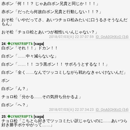
赤ボン「何！！？ じゃあ白ボン兄貴と同じか！！！」
赤ボン「だったら何故白ボン兄貴と行動しない！！？」
おそ松「いやだってさ、あいつチョロ松みたいに口うるさそうなんだ
もん」
おそ松「チョロ松とあいつが相性いいんじゃない？」
2018/07/03(火) 22:37:07.59
ID: QnA0QHXcO (34)
24:
◆LYNKFR8PTk
[saga]
白ボン「それ！！」ドカン！！
白ボン「……中々減らないな」
白ボン「……！！ コラ黒ボン！！ サボろうとするな！！」
白ボン「全く……なんでツッコミしながら戦わなきゃいけないんだ」
ポン
白ボン「ん？」
チョロ松「分かる……その気持ち分かるよ」
白ボン「へ？」
2018/07/03(火) 22:37:34.23
ID: QnA0QHXcO (34)
25:
◆LYNKFR8PTk
[saga]
チョロ松「こちとら好きでツッコミたい訳じゃないのに……あいつら
好き勝手ボケやがって……」