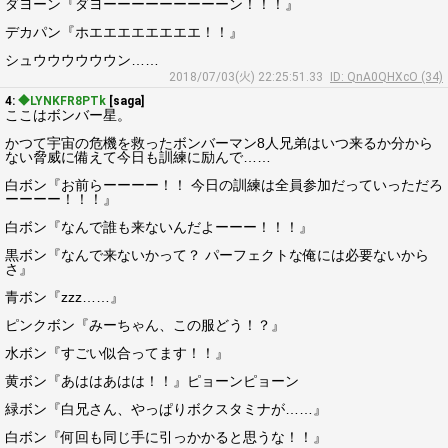
ダヨーン『ダヨーーーーーーーーーン！！！』
デカパン『ホエエエエエエエエ！！』
シュウウウウウウン……
2018/07/03(火) 22:25:51.33
ID: QnA0QHXcO (34)
4:
◆LYNKFR8PTk
[saga]
ここはボンバー星。
かつて宇宙の危機を救ったボンバーマン8人兄弟はいつ来るか分から
ない脅威に備えて今日も訓練に励んで……
白ボン『お前らーーーー！！ 今日の訓練は全員参加だっていっただろ
ーーーー！！！』
白ボン『なんで誰も来ないんだよーーー！！！』
黒ボン『なんで来ないかって？ パーフェクトな俺には必要ないから
さ』
青ボン『zzz……』
ピンクボン『みーちゃん、この服どう！？』
水ボン『すごい似合ってます！！』
黄ボン『あははあはは！！』ピョーンピョーン
緑ボン『白兄さん、やっぱりボクスタミナが……』
白ボン『何回も同じ手に引っかかると思うな！！』