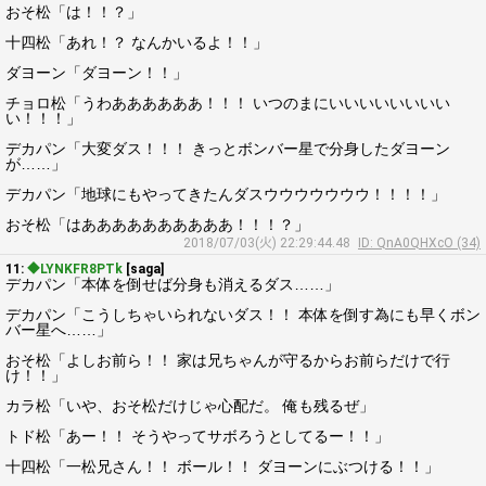
おそ松「は！！？」
十四松「あれ！？ なんかいるよ！！」
ダヨーン「ダヨーン！！」
チョロ松「うわああああああ！！！ いつのまにいいいいいいいい
い！！！」
デカパン「大変ダス！！！ きっとボンバー星で分身したダヨーン
が……」
デカパン「地球にもやってきたんダスウウウウウウウ！！！！」
おそ松「はああああああああああ！！！？」
2018/07/03(火) 22:29:44.48
ID: QnA0QHXcO (34)
11:
◆LYNKFR8PTk
[saga]
デカパン「本体を倒せば分身も消えるダス……」
デカパン「こうしちゃいられないダス！！ 本体を倒す為にも早くボン
バー星へ……」
おそ松「よしお前ら！！ 家は兄ちゃんが守るからお前らだけで行
け！！」
カラ松「いや、おそ松だけじゃ心配だ。 俺も残るぜ」
トド松「あー！！ そうやってサボろうとしてるー！！」
十四松「一松兄さん！！ ボール！！ ダヨーンにぶつける！！」