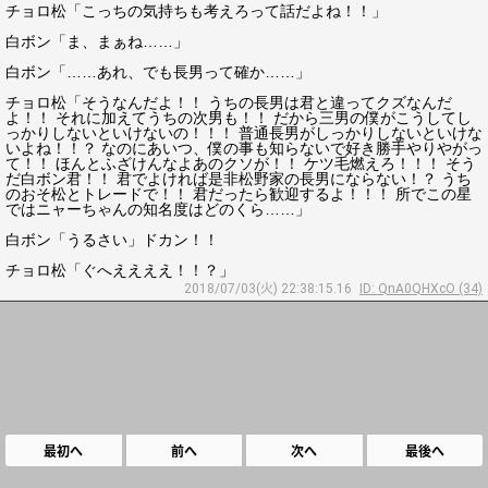
チョロ松「こっちの気持ちも考えろって話だよね！！」
白ボン「ま、まぁね……」
白ボン「……あれ、でも長男って確か……」
チョロ松「そうなんだよ！！ うちの長男は君と違ってクズなんだ
よ！！ それに加えてうちの次男も！！ だから三男の僕がこうしてし
っかりしないといけないの！！！ 普通長男がしっかりしないといけな
いよね！！？ なのにあいつ、僕の事も知らないで好き勝手やりやがっ
て！！ ほんとふざけんなよあのクソが！！ ケツ毛燃えろ！！！ そう
だ白ボン君！！ 君でよければ是非松野家の長男にならない！？ うち
のおそ松とトレードで！！ 君だったら歓迎するよ！！！ 所でこの星
ではニャーちゃんの知名度はどのくら……」
白ボン「うるさい」ドカン！！
チョロ松「ぐへええええ！！？」
2018/07/03(火) 22:38:15.16
ID: QnA0QHXcO (34)
最初へ
前へ
次へ
最後へ