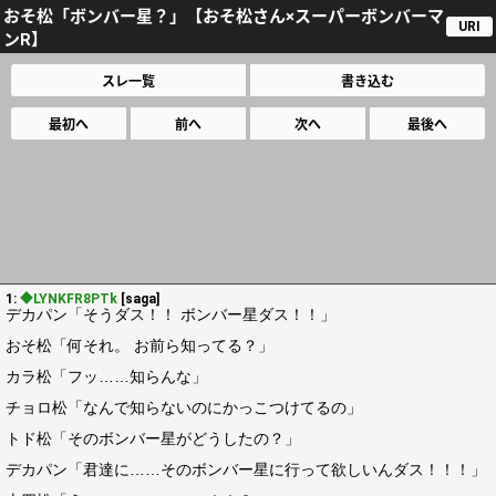
おそ松「ボンバー星？」【おそ松さん×スーパーボンバーマ
URI
ンR】
スレ一覧
書き込む
最初へ
前へ
次へ
最後へ
1:
◆LYNKFR8PTk
[saga]
デカパン「そうダス！！ ボンバー星ダス！！」
おそ松「何それ。 お前ら知ってる？」
カラ松「フッ……知らんな」
チョロ松「なんで知らないのにかっこつけてるの」
トド松「そのボンバー星がどうしたの？」
デカパン「君達に……そのボンバー星に行って欲しいんダス！！！」