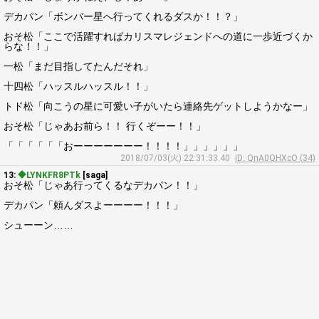
デカパン「ボンバー星へ行ってくれるダスか！！？」
おそ松「ここで活躍すればカリスマレジェンドへの道に一歩近づくか
らな！！」
一松「まだ目指してたんだそれ」
十四松「ハッスルハッスル！！」
トド松「向こうの星に可愛い子がいたら連絡先ゲットしようかなー」
おそ松「じゃあお前ら！！ 行くぞーー！！」
「「「「「「おーーーーーーー！！！！」」」」」」
2018/07/03(火) 22:31:33.40
ID: QnA0QHXcO (34)
13:
◆LYNKFR8PTk
[saga]
おそ松「じゃあ行ってくるなデカパン！！」
デカパン「頼んダスよーーーー！！！」
シューーン……