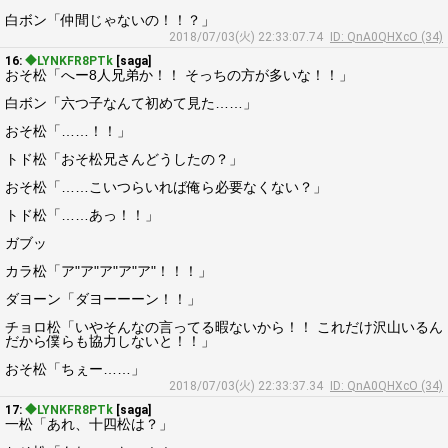
白ボン「仲間じゃないの！！？」
2018/07/03(火) 22:33:07.74
ID: QnA0QHXcO (34)
16:
◆LYNKFR8PTk
[saga]
おそ松「へー8人兄弟か！！ そっちの方が多いな！！」
白ボン「六つ子なんて初めて見た……」
おそ松「……！！」
トド松「おそ松兄さんどうしたの？」
おそ松「……こいつらいれば俺ら必要なくない？」
トド松「……あっ！！」
ガブッ
カラ松「ア"ア"ア"ア"ア"！！！」
ダヨーン「ダヨーーーン！！」
チョロ松「いやそんなの言ってる暇ないから！！ これだけ沢山いるん
だから僕らも協力しないと！！」
おそ松「ちぇー……」
2018/07/03(火) 22:33:37.34
ID: QnA0QHXcO (34)
17:
◆LYNKFR8PTk
[saga]
一松「あれ、十四松は？」