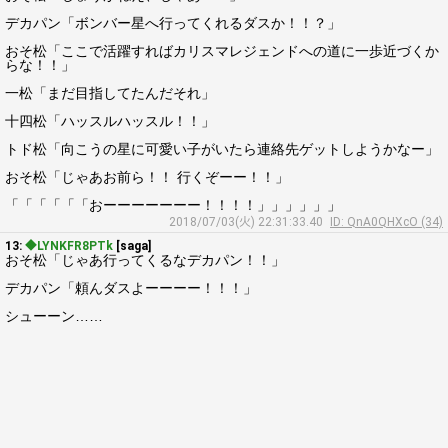
デカパン「ボンバー星へ行ってくれるダスか！！？」
おそ松「ここで活躍すればカリスマレジェンドへの道に一歩近づくか
らな！！」
一松「まだ目指してたんだそれ」
十四松「ハッスルハッスル！！」
トド松「向こうの星に可愛い子がいたら連絡先ゲットしようかなー」
おそ松「じゃあお前ら！！ 行くぞーー！！」
「「「「「「おーーーーーーー！！！！」」」」」」
2018/07/03(火) 22:31:33.40
ID: QnA0QHXcO (34)
13:
◆LYNKFR8PTk
[saga]
おそ松「じゃあ行ってくるなデカパン！！」
デカパン「頼んダスよーーーー！！！」
シューーン……