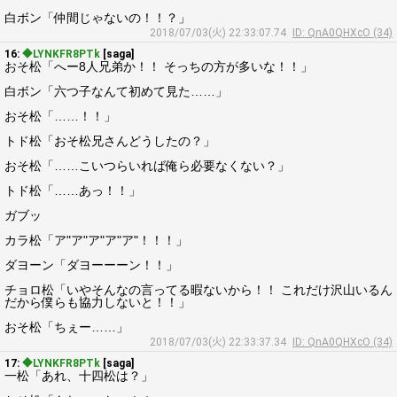
白ボン「仲間じゃないの！！？」
2018/07/03(火) 22:33:07.74
ID: QnA0QHXcO (34)
16:
◆LYNKFR8PTk
[saga]
おそ松「へー8人兄弟か！！ そっちの方が多いな！！」
白ボン「六つ子なんて初めて見た……」
おそ松「……！！」
トド松「おそ松兄さんどうしたの？」
おそ松「……こいつらいれば俺ら必要なくない？」
トド松「……あっ！！」
ガブッ
カラ松「ア"ア"ア"ア"ア"！！！」
ダヨーン「ダヨーーーン！！」
チョロ松「いやそんなの言ってる暇ないから！！ これだけ沢山いるん
だから僕らも協力しないと！！」
おそ松「ちぇー……」
2018/07/03(火) 22:33:37.34
ID: QnA0QHXcO (34)
17:
◆LYNKFR8PTk
[saga]
一松「あれ、十四松は？」