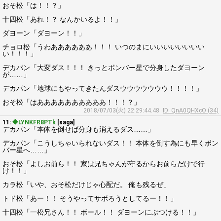
おそ松「は！！？」
十四松「あれ！？ なんかいるよ！！」
ダヨーン「ダヨーン！！」
チョロ松「うわああああああ！！！ いつのまにいいいいいいいい
い！！！」
デカパン「大変ダス！！！ きっとボンバー星で分身したダヨーン
が……」
デカパン「地球にもやってきたんダスウウウウウウウ！！！！」
おそ松「はああああああああああ！！！？」
2018/07/03(火) 22:29:44.48
ID: QnA0QHXcO (34)
11:
◆LYNKFR8PTk
[saga]
デカパン「本体を倒せば分身も消えるダス……」
デカパン「こうしちゃいられないダス！！ 本体を倒す為にも早くボン
バー星へ……」
おそ松「よしお前ら！！ 家は兄ちゃんが守るからお前らだけで行
け！！」
カラ松「いや、おそ松だけじゃ心配だ。 俺も残るぜ」
トド松「あー！！ そうやってサボろうとしてるー！！」
十四松「一松兄さん！！ ボール！！ ダヨーンにぶつける！！」