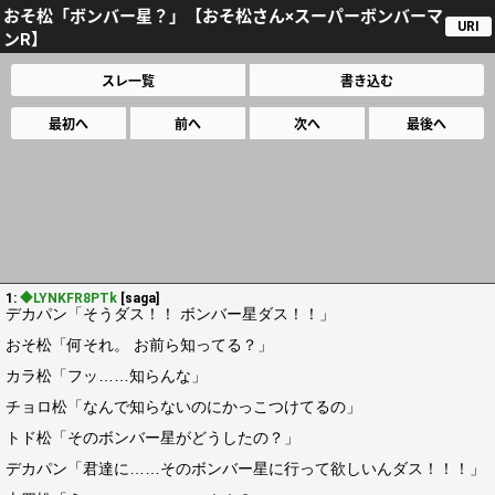
おそ松「ボンバー星？」【おそ松さん×スーパーボンバーマ
URI
ンR】
スレ一覧
書き込む
最初へ
前へ
次へ
最後へ
1:
◆LYNKFR8PTk
[saga]
デカパン「そうダス！！ ボンバー星ダス！！」
おそ松「何それ。 お前ら知ってる？」
カラ松「フッ……知らんな」
チョロ松「なんで知らないのにかっこつけてるの」
トド松「そのボンバー星がどうしたの？」
デカパン「君達に……そのボンバー星に行って欲しいんダス！！！」