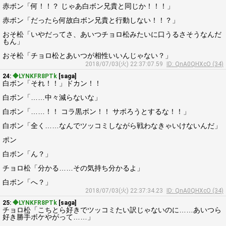
赤ボン「何！！？ じゃあ白ボン兄貴と同じか！！！」
赤ボン「だったら何故白ボン兄貴と行動しない！！？」
おそ松「いやだってさ、あいつチョロ松みたいに口うるさそうなんだ
もん」
おそ松「チョロ松とあいつが相性いいんじゃない？」
2018/07/03(火) 22:37:07.59
ID: QnA0QHXcO (34)
24:
◆LYNKFR8PTk
[saga]
白ボン「それ！！」ドカン！！
白ボン「……中々減らないな」
白ボン「……！！ コラ黒ボン！！ サボろうとするな！！」
白ボン「全く……なんでツッコミしながら戦わなきゃいけないんだ」
ポン
白ボン「ん？」
チョロ松「分かる……その気持ち分かるよ」
白ボン「へ？」
2018/07/03(火) 22:37:34.23
ID: QnA0QHXcO (34)
25:
◆LYNKFR8PTk
[saga]
チョロ松「こちとら好きでツッコミたい訳じゃないのに……あいつら
好き勝手ボケやがって……」