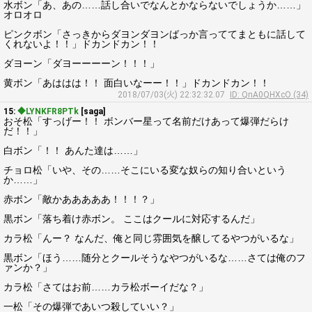
水ボン「あ、あの……話し合いでなんとかならないでしょうか……」
オロオロ
ピンクボン「さっきからダヨンダヨンばっか言っててまともに話して
くれないよ！！」ドカンドカン！！
ダヨーン「ダヨーーーーン！！！」
黄ボン「あははは！！ 面白いなーー！！」ドカンドカン！！
2018/07/03(火) 22:32:32.07
ID: QnA0QHXcO (34)
15:
◆LYNKFR8PTk
[saga]
おそ松「すっげー！！ ボンバー星って名前だけあって爆弾だらけ
だ！！」
白ボン「！！ あんた達は……」
チョロ松「いや、その……そこにいる変な奴らの知り合いという
か……」
赤ボン「敵かあああああ！！！？」
黒ボン「落ち着け赤ボン。 ここはクールに対応するんだ」
カラ松「んー？ なんだ、俺と同じ雰囲気を醸してるやつがいるな」
黒ボン「ほう……随分とクールそうなやつがいるな……さては俺のフ
ァンか？」
カラ松「さてはお前……カラ松ボーイだな？」
一松「その爆弾であいつ殺していい？」