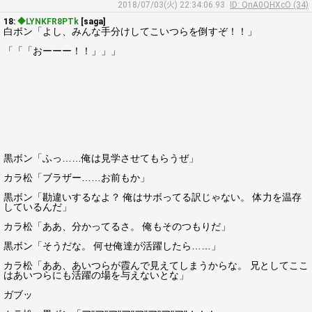
2018/07/03(火) 22:34:06.93
ID: QnA0QHXcO (34)
18:
◆LYNKFR8PTk
[saga]
白ボン「よし、みんな手分けしてこいつらを倒すぞ！！」
「「「おーーー！！」」」
黒ボン「ふっ……俺は見学させてもらうぜ」
カラ松「ブラザー……お前もか」
黒ボン「勘違いするなよ？ 俺はサボってる訳じゃない。 体力を温存
しているんだ」
カラ松「ああ、分かってるさ。 俺もそのつもりだ」
黒ボン「そうだな。 何せ俺達が活躍したら……」
カラ松「ああ、あいつらが霞んで見えてしまうからな。 兄としてここ
はあいつらにも活躍の場を与えないとな」
ガブッ