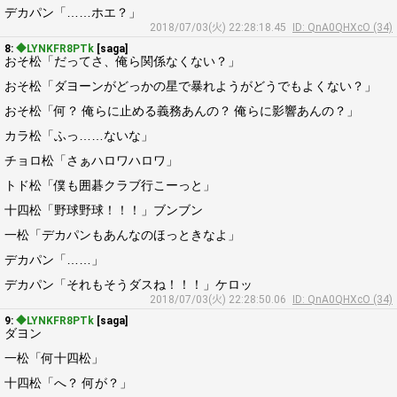
デカパン「……ホエ？」
2018/07/03(火) 22:28:18.45
ID: QnA0QHXcO (34)
8:
◆LYNKFR8PTk
[saga]
おそ松「だってさ、俺ら関係なくない？」
おそ松「ダヨーンがどっかの星で暴れようがどうでもよくない？」
おそ松「何？ 俺らに止める義務あんの？ 俺らに影響あんの？」
カラ松「ふっ……ないな」
チョロ松「さぁハロワハロワ」
トド松「僕も囲碁クラブ行こーっと」
十四松「野球野球！！！」ブンブン
一松「デカパンもあんなのほっときなよ」
デカパン「……」
デカパン「それもそうダスね！！！」ケロッ
2018/07/03(火) 22:28:50.06
ID: QnA0QHXcO (34)
9:
◆LYNKFR8PTk
[saga]
ダヨン
一松「何十四松」
十四松「へ？ 何が？」