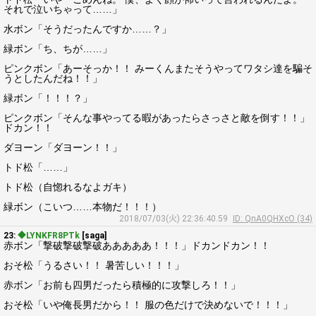
それで泣いちゃって……」
水ボン「そうだったんですか……？」
緑ボン「ち、ちが……」
ピンクボン「あーそっか！！ みーくんまたそうやってワタシ達を騙そ
うとしたんだね！！」
緑ボン「！！！？」
ピンクボン「そんな事やってる暇があったらさっさと敵を倒す！！」
ドカン！！
ダヨーン「ダヨーン！！」
トド松「……」
トド松（自惚れるなよガキ）
緑ボン（こいつ……本物だ！！！）
2018/07/03(火) 22:36:40.59
ID: QnA0QHXcO (34)
23:
◆LYNKFR8PTk
[saga]
赤ボン「撃破撃破撃破あああああ！！！」ドカンドカン！！
おそ松「うるさい！！ 暑苦しい！！！」
赤ボン「お前も四男だったら積極的に攻撃しろ！！」
おそ松「いや俺長男だから！！ 服の色だけで決めないで！！！」