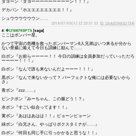
ダヨーン『ダヨーーーーーーーーーン！！！』
デカパン『ホエエエエエエエエ！！』
シュウウウウウウン……
2018/07/03(火) 22:25:51.33
ID: QnA0QHXcO (34)
4:
◆LYNKFR8PTk
[saga]
ここはボンバー星。
かつて宇宙の危機を救ったボンバーマン8人兄弟はいつ来るか分から
ない脅威に備えて今日も訓練に励んで……
白ボン『お前らーーーー！！ 今日の訓練は全員参加だっていっただろ
ーーーー！！！』
白ボン『なんで誰も来ないんだよーーー！！！』
黒ボン『なんで来ないかって？ パーフェクトな俺には必要ないから
さ』
青ボン『zzz……』
ピンクボン『みーちゃん、この服どう！？』
水ボン『すごい似合ってます！！』
黄ボン『あははあはは！！』ピョーンピョーン
緑ボン『白兄さん、やっぱりボクスタミナが……』
白ボン『何回も同じ手に引っかかると思うな！！』