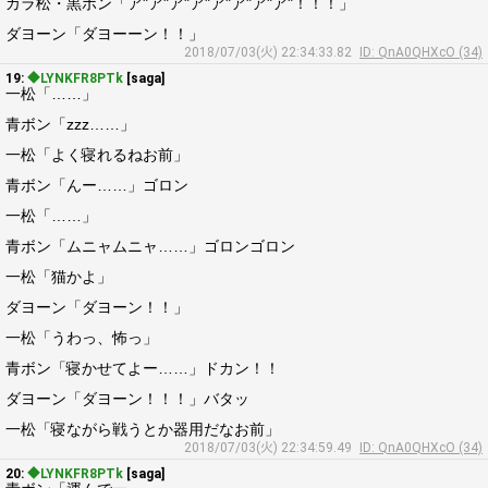
カラ松・黒ボン「ア"ア"ア"ア"ア"ア"ア"ア"！！！」
ダヨーン「ダヨーーン！！」
2018/07/03(火) 22:34:33.82
ID: QnA0QHXcO (34)
19:
◆LYNKFR8PTk
[saga]
一松「……」
青ボン「zzz……」
一松「よく寝れるねお前」
青ボン「んー……」ゴロン
一松「……」
青ボン「ムニャムニャ……」ゴロンゴロン
一松「猫かよ」
ダヨーン「ダヨーン！！」
一松「うわっ、怖っ」
青ボン「寝かせてよー……」ドカン！！
ダヨーン「ダヨーン！！！」バタッ
一松「寝ながら戦うとか器用だなお前」
2018/07/03(火) 22:34:59.49
ID: QnA0QHXcO (34)
20:
◆LYNKFR8PTk
[saga]