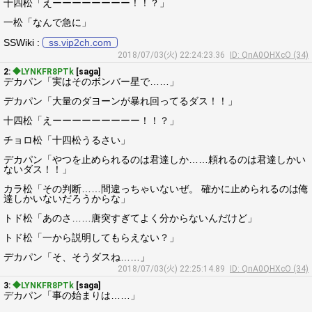
十四松「えーーーーーーーー！！？」
一松「なんで急に」
SSWiki :
ss.vip2ch.com
2018/07/03(火) 22:24:23.36
ID: QnA0QHXcO (34)
2:
◆LYNKFR8PTk
[saga]
デカパン「実はそのボンバー星で……」
デカパン「大量のダヨーンが暴れ回ってるダス！！」
十四松「えーーーーーーーーー！！？」
チョロ松「十四松うるさい」
デカパン「やつを止められるのは君達しか……頼れるのは君達しかい
ないダス！！」
カラ松「その判断……間違っちゃいないぜ。 確かに止められるのは俺
達しかいないだろうからな」
トド松「あのさ……唐突すぎてよく分からないんだけど」
トド松「一から説明してもらえない？」
デカパン「そ、そうダスね……」
2018/07/03(火) 22:25:14.89
ID: QnA0QHXcO (34)
3:
◆LYNKFR8PTk
[saga]
デカパン「事の始まりは……」