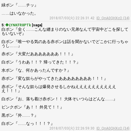
緑ボン『……チッ』
……はいなかった。
2018/07/03(火) 22:26:31.42
ID: QnA0QHXcO (34)
5:
◆LYNKFR8PTk
[saga]
白ボン『全く……こんな纏まりのない兄弟なんて宇宙中どこを探して
もいないぞ』
白ボン『唯一やる気のある赤ボンは話を聞かないでどこかに行っちゃ
うし……』
赤ボン『大変だあああああああ！！！』
白ボン『うわあ！！？ 帰ってきた！！？』
水ボン『な、何かあったんですか？』
赤ボン『変な奴らがやってきたああああああああ！！！』
赤ボン『そんな奴らは爆発させるしかねええええええええええ
え！！！』
白ボン『お、落ち着け赤ボン！！ 大体そいつらはどんな……』
ピンクボン『あ！！ 外見て！！』
黒ボン『外……？』
白ボン『……なっ！！！？』
2018/07/03(火) 22:26:59.30
ID: QnA0QHXcO (34)