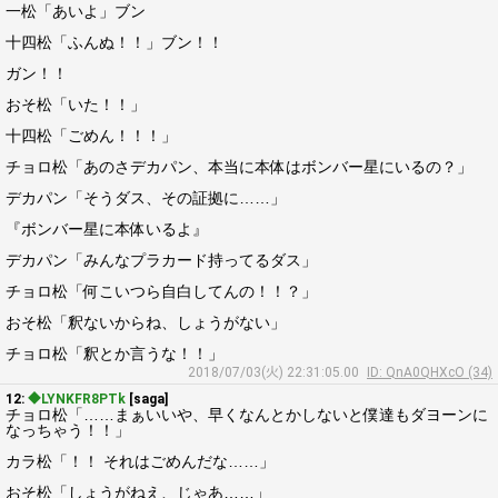
一松「あいよ」ブン
十四松「ふんぬ！！」ブン！！
ガン！！
おそ松「いた！！」
十四松「ごめん！！！」
チョロ松「あのさデカパン、本当に本体はボンバー星にいるの？」
デカパン「そうダス、その証拠に……」
『ボンバー星に本体いるよ』
デカパン「みんなプラカード持ってるダス」
チョロ松「何こいつら自白してんの！！？」
おそ松「釈ないからね、しょうがない」
チョロ松「釈とか言うな！！」
2018/07/03(火) 22:31:05.00
ID: QnA0QHXcO (34)
12:
◆LYNKFR8PTk
[saga]
チョロ松「……まぁいいや、早くなんとかしないと僕達もダヨーンに
なっちゃう！！」
カラ松「！！ それはごめんだな……」
おそ松「しょうがねえ、じゃあ……」