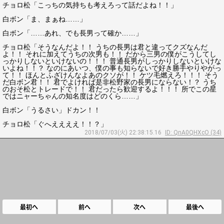
チョロ松「こっちの気持ちも考えろって話だよね！！」
白ボン「ま、まぁね……」
白ボン「……あれ、でも長男って確か……」
チョロ松「そうなんだよ！！ うちの長男は君と違ってクズなんだ
よ！！ それに加えてうちの次男も！！ だから三男の僕がこうしてし
っかりしないといけないの！！！ 普通長男がしっかりしないといけな
いよね！！？ なのにあいつ、僕の事も知らないで好き勝手やりやがっ
て！！ ほんとふざけんなよあのクソが！！ ケツ毛燃えろ！！！ そう
だ白ボン君！！ 君でよければ是非松野家の長男にならない！？ うち
のおそ松とトレードで！！ 君だったら歓迎するよ！！！ 所でこの星
ではニャーちゃんの知名度はどのくら……」
白ボン「うるさい」ドカン！！
チョロ松「ぐへええええ！！？」
2018/07/03(火) 22:38:15.16
ID: QnA0QHXcO (34)
最初へ
前へ
次へ
最後へ