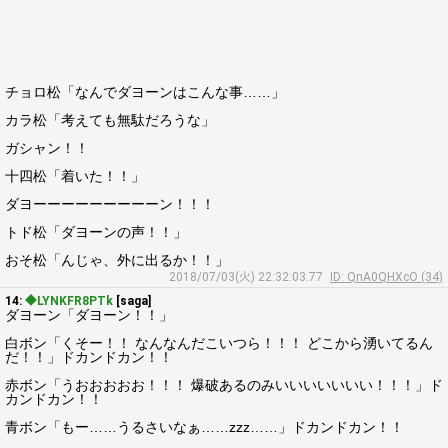
チョロ松「なんでダヨーンはこんな事……」
カラ松「考えても無駄だろうな」
ガシャン！！
十四松「着いた！！」
ダヨーーーーーーーーーン！！！
トド松「ダヨーンの声！！」
おそ松「んじゃ、外に出るか！！」
2018/07/03(火) 22:32:03.77
ID: QnA0QHXcO (34)
14:
◆LYNKFR8PTk
[saga]
ダヨーン「ダヨーン！！」
白ボン「くそー！！ なんなんだこいつら！！！ どこから湧いてるん
だ！！」ドカンドカン！！
赤ボン「うおおおおお！！！ 爆破あるのみいいいいいいい！！！」ド
カンドカン！！
青ボン「もー……うるさいなぁ……zzz……」ドカンドカン！！