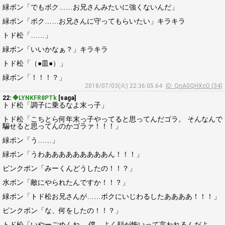
緑ボン「でもボク……お兄さんみたいに強くないんだ」
緑ボン「ボク……お兄さんに守ってもらいたい」キラキラ
トド松「……」
緑ボン「いいかなぁ？」キラキラ
トド松「（●皿●）」
緑ボン「！！！？」
2018/07/03(火) 22:36:05.64
ID: QnA0QHXcO (34)
22:
◆LYNKFR8PTk
[saga]
トド松「調子に乗るなよ末っ子」
トド松「こちとら何年末っ子やってると思ってんだゴラ。 そんなんで
騙せると思ってんのかゴラァ！！！」
緑ボン「う……」
緑ボン「うわあああああああああん！！！」
ピンクボン「みーくんどうしたの！！？」
水ボン「敵にやられたんですか！！？」
緑ボン「トド松お兄さんが……ボクにいじわるしたああああ！！！」
ピンクボン「な、何をしたの！！？」
トド松「いやーごめんね。 僕、よく顔が怖いって言われるんだよ。