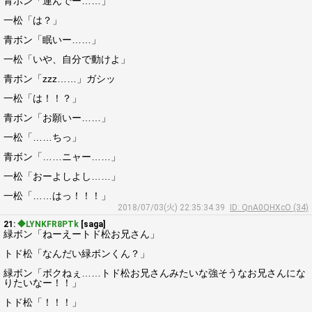
青ボン「運んでー……」
一松「は？」
青ボン「眠いー……」
一松「いや、自分で動けよ」
青ボン「zzz……」ガシッ
一松「は！！？」
青ボン「お願いー……」
一松「……ちっ」
青ボン「……ニャー……」
一松「おーよしよし……」
一松「……はっ！！！」
2018/07/03(火) 22:35:34.39
ID: QnA0QHXcO (34)
21:
◆LYNKFR8PTk
[saga]
緑ボン「ねーえートド松お兄さん」
トド松「なんだい緑ボンくん？」
緑ボン「ボクねぇ……トド松お兄さんみたいな強そうなお兄さんにな
りたいなー！！」
トド松「！！！」