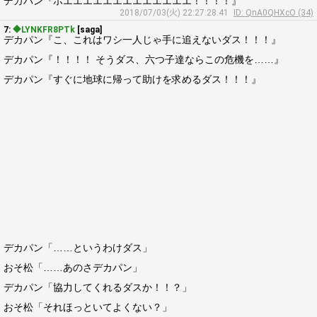
デカパン『ホエエエエエエエエエエエエエ！！！！』
2018/07/03(火) 22:27:28.41
ID: QnA0QHXcO (34)
7:
◆LYNKFR8PTk
[saga]
デカパン『こ、これはワシ一人じゃ手に追えないダス！！！』
デカパン『！！！！ そうダス、六つ子達ならこの危機を……』
デカパン『すぐに地球に帰って助けを求めるダス！！！』
デカパン「……というわけダス」
おそ松「……あのさデカパン」
デカパン「協力してくれるダスか！！？」
おそ松「それほっといてよくない？」