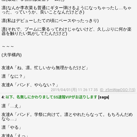
凛(なんか李衣菜も普通にギター弾けるようになっちゃったし…ちゃ
った、っていうか、良いことなんだけどさ)
凛(私はデビューしたての頃にベースやったっきり)
凛(それで、ブームに乗るってわけじゃないけど、久しぶりに何か楽
器を触りたい気がしてたんだけど)
～～～
(大学構内)
友達A「ね、凛。忙しいから無理かもだけど」
凛「なに？」
友達A「バンド、やらない？」
2019/04/01(月) 11:26:17.35
ID: z5mWppOGO (15)
4:
以下、名無しにかわりましてSS速報VIPがお送りします
[saga]
凛「…え」
友達A「バンド。学祭に向けて。凛とやれたらなって。もちろんだめ
なら…」
凛「やる」
友達A「えっ」