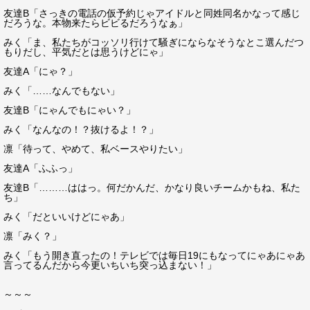
友達B「さっきの電話の仮予約じゃアイドルと同姓同名かなって感じ
だろうな。本物来たらビビるだろうなぁ」
みく「ま、私たちがコッソリ行けて騒ぎにならなそうなとこ選んだつ
もりだし、平気だとは思うけどにゃ」
友達A「にゃ？」
みく「……なんでもない」
友達B「にゃんでもにゃい？」
みく「なんなの！？抜けるよ！？」
凛「待って、やめて、私ベースやりたい」
友達A「ふふっ」
友達B「………ははっ。何だかんだ、かなり良いチームかもね、私た
ち」
みく「だといいけどにゃあ」
凛「みく？」
みく「もう開き直ったの！テレビでは毎日19にもなってにゃあにゃあ
言ってるんだから今更いちいち突っ込まない！」
～～～