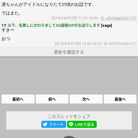
凛ちゃんがアイドルになりたての頃のお話です。
ではまた。
2019/04/01(月) 11:51:34.96
ID: z5mWppOGO (15)
17:
以下、名無しにかわりましてSS速報VIPがお送りします
[sage]
すきー
おつ
2019/04/01(月) 15:06:33.53
ID: 6hO7mU8zo (1)
更新を確認する
最初へ
前へ
次へ
最後へ
このスレッドをシェア
ツイート
LINEで送る