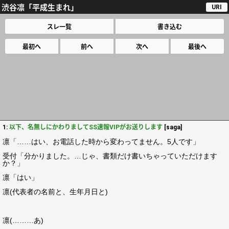
渋谷凛「平成生まれ」
URI
スレ一覧
書き込む
最初へ
前へ
次へ
最後へ
1:
以下、名無しにかわりましてSS速報VIPがお送りします
[saga]
凛「……はい、お電話した時から変わってません。5人です」
受付「分かりました。…じゃ、書類だけ書いちゃっていただけます
か？」
凛「はい」
凛(代表者の名前と、生年月日と)
凛(………あ)