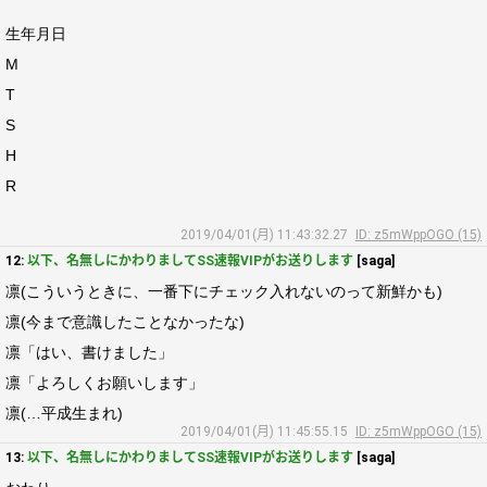
生年月日
M
T
S
H
R
2019/04/01(月) 11:43:32.27
ID: z5mWppOGO (15)
12:
以下、名無しにかわりましてSS速報VIPがお送りします
[saga]
凛(こういうときに、一番下にチェック入れないのって新鮮かも)
凛(今まで意識したことなかったな)
凛「はい、書けました」
凛「よろしくお願いします」
凛(…平成生まれ)
2019/04/01(月) 11:45:55.15
ID: z5mWppOGO (15)
13:
以下、名無しにかわりましてSS速報VIPがお送りします
[saga]