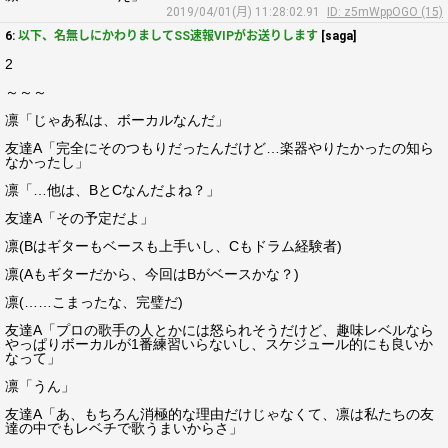
2019/04/01(月) 11:28:02.91
ID: z5mWppOGO (15)
6:
以下、名無しにかわりましてSS速報VIPがお送りします
[saga]
2
～～～
凛「じゃあ私は、ボーカルなんだ」
友達A「完全にそのつもりだったんだけど…楽器やりたかったの知ら
なかったし」
凛「…他は、BとCなんだよね？」
友達A「その予定だよ」
凛(Bはギターもベースも上手いし、Cもドラム経験者)
凛(Aもギターだから、今回はBがベースかな？)
凛(……こまったな、完璧だ)
友達A「プロの歌手の人とかには怒られそうだけど、趣味レベルなら
やっぱりボーカルが1番練習いらないし、スケジュール的にも良いか
なって」
凛「うん」
友達A「あ、もちろん消極的な理由だけじゃなくて、凛は私たちの友
達の中でもレベチで歌うまいからさ」