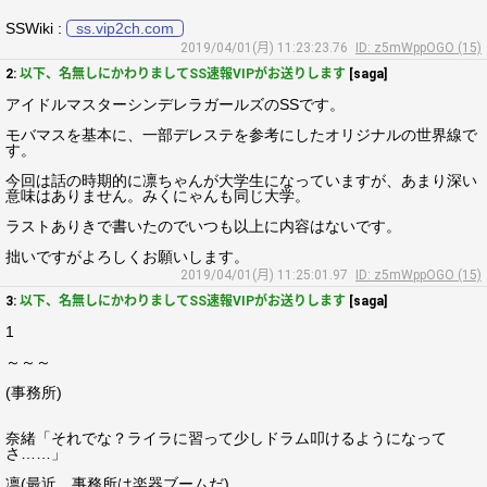
SSWiki :
ss.vip2ch.com
2019/04/01(月) 11:23:23.76
ID: z5mWppOGO (15)
2:
以下、名無しにかわりましてSS速報VIPがお送りします
[saga]
アイドルマスターシンデレラガールズのSSです。
モバマスを基本に、一部デレステを参考にしたオリジナルの世界線で
す。
今回は話の時期的に凛ちゃんが大学生になっていますが、あまり深い
意味はありません。みくにゃんも同じ大学。
ラストありきで書いたのでいつも以上に内容はないです。
拙いですがよろしくお願いします。
2019/04/01(月) 11:25:01.97
ID: z5mWppOGO (15)
3:
以下、名無しにかわりましてSS速報VIPがお送りします
[saga]
1
～～～
(事務所)
奈緒「それでな？ライラに習って少しドラム叩けるようになって
さ……」
凛(最近、事務所は楽器ブームだ)