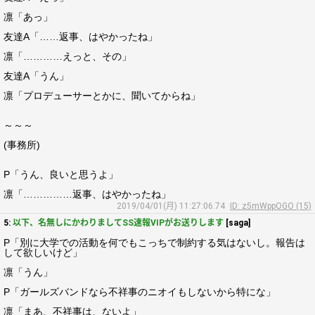
凛「あっ」
友達A「……返事、はやかったね」
凛「…………えっと、その」
友達A「うん」
凛「プロデューサーとかに、聞いてからね」
～～～
(事務所)
P「うん、良いと思うよ」
凛「……………返事、はやかったね」
2019/04/01(月) 11:27:06.74
ID: z5mWppOGO (15)
5:
以下、名無しにかわりましてSS速報VIPがお送りします
[saga]
P「別に大学での活動を何でもこっちで制約する気はないし。報告は
して欲しいけど」
凛「うん」
P「ガールズバンドなら不祥事のニオイもしないから特にな」
凛「まあ、不祥事は、ないよ」