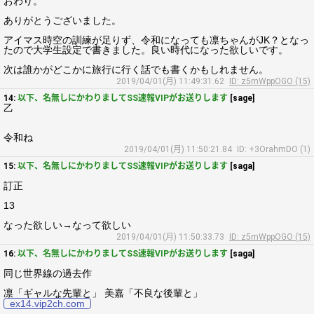
おわり。
ありがとうございました。
アイマス時空の訓練が足りず、令和になっても凛ちゃんがJK？となっ
たので大学生設定で書きました。良い時代になった欲しいです。
次は誰かがどこかに旅行に行く話でも書くかもしれません。
2019/04/01(月) 11:49:31.62
ID: z5mWppOGO (15)
14:
以下、名無しにかわりましてSS速報VIPがお送りします
[sage]
乙
令和ね
2019/04/01(月) 11:50:21.84
ID: +3OrahmDO (1)
15:
以下、名無しにかわりましてSS速報VIPがお送りします
[saga]
訂正
13
なった欲しい→なって欲しい
2019/04/01(月) 11:50:33.73
ID: z5mWppOGO (15)
16:
以下、名無しにかわりましてSS速報VIPがお送りします
[saga]
同じ世界線の過去作
凛「ギャルな先輩と」 美嘉「不良な後輩と」
ex14.vip2ch.com