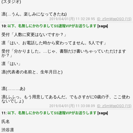
(スタジオ)
凛(…うん。楽しみになってきたね)
2019/04/01(月) 11:32:28.95
ID: z5mWppOGO (15)
10:
以下、名無しにかわりましてSS速報VIPがお送りします
[saga]
受付「人数に変更はないですか？」
凛「はい、お電話した時から変わってません。5人です」
受付「分かりました。…じゃ、書類だけ書いちゃっていただけます
か？」
凛「はい」
凛(代表者の名前と、生年月日と)
凛(………あ)
凛(ふふっ。もう用意してあるんだ。でもさすがに0歳の子、ここ使わ
ないでしょ)
2019/04/01(月) 11:33:08.09
ID: z5mWppOGO (15)
11:
以下、名無しにかわりましてSS速報VIPがお送りします
[saga]
氏名
渋谷凛