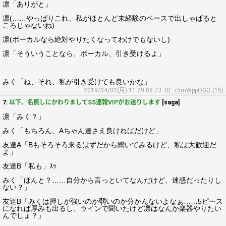
凛「ありがと」
凛(……やっぱりこれ、私がほとんど未経験のベースで出しゃばると
ころじゃないね)
凛(ボーカルなら絶対やりたくなってわけでもないし)
凛「そういうことなら、ボーカル、引き受けるよ」
みく「ね、それ、私が引き受けても良いかな」
2019/04/01(月) 11:29:09.73
ID: z5mWppOGO (15)
7:
以下、名無しにかわりましてSS速報VIPがお送りします
[saga]
凛「みく？」
みく「もちろん、Aちゃん達さえ良ければだけど」
友達A「Bもそろそろ来るはずだから聞いてみるけど、私は大歓迎だ
よ」
友達B「私も」ｽｯ
みく「ほんと？……自分から言っといてなんだけど、迷惑だったりし
ない？」
友達B「みくは押しが強いのか弱いのか分かんないよなぁ……5ピース
になれば厚みも出るし、ラインで聞いたけど凛はなんか楽器やりたい
んでしょ？」