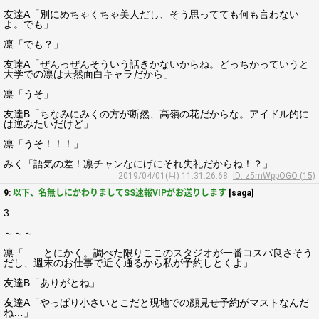
友達A「別にめちゃくちゃ美人だし、そう思ってても何も言わない
よ。でも」
凛「でも？」
友達A「ぜんっぜんそういう話きかないからね。どっちかっていうと
大学での凛は天然面白キャラだから」
凛「うそ」
友達B「ちなみにみくの方が断然、高嶺の花だからな。アイドル的に
は逆みたいだけど」
凛「うそ！！！」
みく「語気の差！凛チャンなにげにそれ失礼だからね！？」
2019/04/01(月) 11:31:26.68
ID: z5mWppOGO (15)
9:
以下、名無しにかわりましてSS速報VIPがお送りします
[saga]
3
～～～
凛「……とにかく。調べた限りここのスタジオが一番コスパ良さそう
だし、週末のお仕事で近く通るから私が予約しとくよ」
友達B「ありがとね」
友達A「やっぱり小さいとこだと現地での顔見せ予約がマストなんだ
ね…」