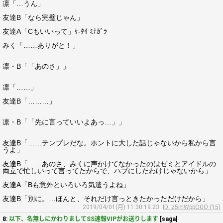
凛「…うん」
友達B「なら完璧じゃん」
友達A「Cもいいって」ｹ-ﾀｲ ﾐﾅｶﾞﾗ
みく「……ありがと！」
凛・B「「あのさ」」
凛「……」
友達B「………」
凛・B「「先に言っていいよあっ…」」
友達B「……テンプレだな。ホントに大した話じゃないから私から言
うよ」
友達B「……あのさ、みくに声かけてなかったのはゼミとアイドルの
両立で忙しいって言ってたからで、ハブにしたわけじゃないから」
友達A「Bも意外といろいろ気遣うよね」
友達B「別に。…ほんと、それだけ言っときたかっただけだから」
2019/04/01(月) 11:30:19.23
ID: z5mWppOGO (15)
8:
以下、名無しにかわりましてSS速報VIPがお送りします
[saga]