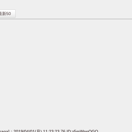
】
最新50
[saga]：2019/04/01(月) 11:23:23.76 ID:z5mWppOGO