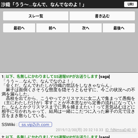
沙織「うう～…なんで、なんでなのよ！」
URI
スレ一覧
書き込む
最初へ
前へ
次へ
最後へ
1:
以下、名無しにかわりましてSS速報VIPがお送りします
[saga]
「うう～…なんで、なんでなのよ！」
「全くだ。なんでわたしが沙織の世話をしなきゃならん」
麻子は面倒くさそうな態度を隠そうともせずに、今この状況への不
満を漏らした。
高校を出てから、こうやってクリスマスに女二人で集まって愚痴を
（主にわたしだけが）零すことが不本意ながら定番の流れになってい
た。なんとかクリスマスまでに男を捕まえたい！って意気込むほどに
相手に引かれちゃって、結局は一緒にこたつに入った麻子の元で泣き
言をまき散らしている。
SSWiki :
ss.vip2ch.com
2019/12/30(月) 20:32:10.33
ID: fdNmsaD40 (6)
2:
以下、名無しにかわりましてSS速報VIPがお送りします
[saga]