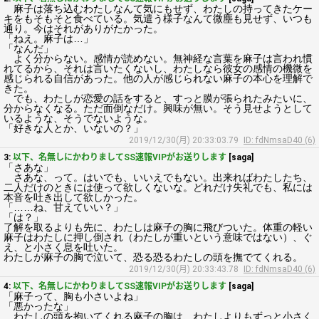
麻子は落ち込むわたしなんて気にもせず、わたしの持ってきたケー
キをもそもそと食べている。気遣う様子なんて微塵も見せず、いつも
通り。今はそれがありがたかった。
「ねえ。麻子は…」
「なんだ」
よく分からない。感情が読めない。無神経な言葉を麻子は言われ慣
れてるから、それは言いたくないし、わたしなら彼女の感情の機微を
感じられる自信があった。他の人が感じられない麻子の本心を理解で
きた。
でも、わたしが恋愛の話をすると、すっと膜が張られたみたいに、
分からなくなる。ただ面倒なだけ。興味が無い。そう見せようとして
いるような、そうでないような。
「好きな人とか、いないの？」
2019/12/30(月) 20:33:03.79
ID: fdNmsaD40 (6)
3:
以下、名無しにかわりましてSS速報VIPがお送りします
[saga]
「さあな」
さあな、って。はいでも、いいえでもない。出来ればわたしたち、
二人だけのときには使って欲しくないな。どれだけ失礼でも、私には
本音を吐き出して欲しかった。
「……ね、甘えていい？」
「は？」
了解を取るよりも先に、わたしは麻子の胸に飛びついた。体重の軽い
麻子はわたしに押し倒され（わたしが重いという意味ではない）、ぐ
え、と小さく息を吐いた。
わたしが麻子の胸で泣いて、恐る恐るわたしの頭を撫でてくれる。
2019/12/30(月) 20:33:43.78
ID: fdNmsaD40 (6)
4:
以下、名無しにかわりましてSS速報VIPがお送りします
[saga]
「麻子って、胸も小さいよね」
「悪かったな」
わたしの頭を抱いてくれる麻子の胸は、わたしよりもずっと小さく