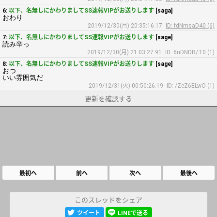
6:
以下、名無しにかわりましてSS速報VIPがお送りします
[saga]
おわり
2019/12/30(月) 20:35:16.17
ID: fdNmsaD40 (6)
7:
以下、名無しにかわりましてSS速報VIPがお送りします
[sage]
読み辛っ
2019/12/30(月) 21:03:27.91
ID: 6nDNDB/T0 (1)
8:
以下、名無しにかわりましてSS速報VIPがお送りします
[sage]
おつ
いい雰囲気だ
2019/12/31(火) 00:50:26.19
ID: /ZeZ6ELwO (1)
更新を確認する
最初へ
前へ
次へ
最後へ
このスレッドをシェア
ツイート
LINEで送る