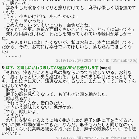
て、暖かった。
滲み出した涙をぐりぐりと擦り付けても、麻子は優しく頭を撫でて
くれた。
「うん。小さいけどね、あったかいよ」
「…なら、良かった」
「ごめんね、いっつもいっつも…面倒だよね」
「なんだ、今更。お前が面倒くさいことくらい。とっくに知ってる」
失礼な口調だけれど、わたしを知ってくれている軽口が嬉しかっ
た。
「…あんまり口に出したくないが、私はお前に、本当に感謝してる。
だから、その、お前には幸せでいてほしいし、落ち込んでほしくな
い」
「………」
2019/12/30(月) 20:34:14.67
ID: fdNmsaD40 (6)
5:
以下、名無しにかわりましてSS速報VIPがお送りします
[saga]
「それで、泣きたいときは私の胸ならいつでも貸してやる。お前な
ら、必ずもっといい男と結ばれる。もしその男も駄目だったとして
も、また泣きに来い。遠慮なんかするなよ。またこうして、抱くくら
いはしてやる」
「麻子、それって」
麻子の顔を見たくなって、もぞもぞと頭を動かした。
「顔は見るな」
「それってなんか、告白みたい」
「そういう意味じゃない。色ボケめ」
「でも、顔紅いよ」
「うるさい」
わたしを黙らせるように強く抱きしめた麻子の胸に耳を当てると、
やけに強い鼓動が返ってきた。なんだ。麻子もわたしと同じなのか。
同じくらいに高鳴る彼女を抱いたまま、麻子の鼓動をいつまでも聴
いていた。
2019/12/30(月) 20:34:47.05
ID: fdNmsaD40 (6)