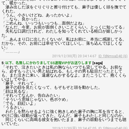
て、暖かった。
滲み出した涙をぐりぐりと擦り付けても、麻子は優しく頭を撫でて
くれた。
「うん。小さいけどね、あったかいよ」
「…なら、良かった」
「ごめんね、いっつもいっつも…面倒だよね」
「なんだ、今更。お前が面倒くさいことくらい。とっくに知ってる」
失礼な口調だけれど、わたしを知ってくれている軽口が嬉しかっ
た。
「…あんまり口に出したくないが、私はお前に、本当に感謝してる。
だから、その、お前には幸せでいてほしいし、落ち込んでほしくな
い」
「………」
2019/12/30(月) 20:34:14.67
ID: fdNmsaD40 (6)
5:
以下、名無しにかわりましてSS速報VIPがお送りします
[saga]
「それで、泣きたいときは私の胸ならいつでも貸してやる。お前な
ら、必ずもっといい男と結ばれる。もしその男も駄目だったとして
も、また泣きに来い。遠慮なんかするなよ。またこうして、抱くくら
いはしてやる」
「麻子、それって」
麻子の顔を見たくなって、もぞもぞと頭を動かした。
「顔は見るな」
「それってなんか、告白みたい」
「そういう意味じゃない。色ボケめ」
「でも、顔紅いよ」
「うるさい」
わたしを黙らせるように強く抱きしめた麻子の胸に耳を当てると、
やけに強い鼓動が返ってきた。なんだ。麻子もわたしと同じなのか。
同じくらいに高鳴る彼女を抱いたまま、麻子の鼓動をいつまでも聴
いていた。
2019/12/30(月) 20:34:47.05
ID: fdNmsaD40 (6)