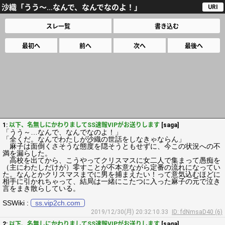
沙織「うう～…なんで、なんでなのよ！」
URI
スレ一覧
書き込む
最初へ
前へ
次へ
最後へ
1:
以下、名無しにかわりましてSS速報VIPがお送りします
[saga]
「うう～…なんで、なんでなのよ！」
「全くだ。なんでわたしが沙織の世話をしなきゃならん」
麻子は面倒くさそうな態度を隠そうともせずに、今この状況への不
満を漏らした。
高校を出てから、こうやってクリスマスに女二人で集まって愚痴を
（主にわたしだけが）零すことが不本意ながら定番の流れになってい
た。なんとかクリスマスまでに男を捕まえたい！って意気込むほどに
相手に引かれちゃって、結局は一緒にこたつに入った麻子の元で泣き
言をまき散らしている。
SSWiki :
ss.vip2ch.com
2019/12/30(月) 20:32:10.33
ID: fdNmsaD40 (6)
2:
以下、名無しにかわりましてSS速報VIPがお送りします
[saga]