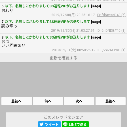
6:
以下、名無しにかわりましてSS速報VIPがお送りします
[saga]
おわり
2019/12/30(月) 20:35:16.17
ID: fdNmsaD40 (6)
7:
以下、名無しにかわりましてSS速報VIPがお送りします
[sage]
読み辛っ
2019/12/30(月) 21:03:27.91
ID: 6nDNDB/T0 (1)
8:
以下、名無しにかわりましてSS速報VIPがお送りします
[sage]
おつ
いい雰囲気だ
2019/12/31(火) 00:50:26.19
ID: /ZeZ6ELwO (1)
更新を確認する
最初へ
前へ
次へ
最後へ
このスレッドをシェア
ツイート
LINEで送る