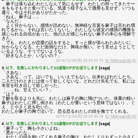
麻子は落ち込むわたしなんて気にもせず、わたしの持ってきたケー
キをもそもそと食べている。気遣う様子なんて微塵も見せず、いつも
通り。今はそれがありがたかった。
「ねえ。麻子は…」
「なんだ」
よく分からない。感情が読めない。無神経な言葉を麻子は言われ慣
れてるから、それは言いたくないし、わたしなら彼女の感情の機微を
感じられる自信があった。他の人が感じられない麻子の本心を理解で
きた。
でも、わたしが恋愛の話をすると、すっと膜が張られたみたいに、
分からなくなる。ただ面倒なだけ。興味が無い。そう見せようとして
いるような、そうでないような。
「好きな人とか、いないの？」
2019/12/30(月) 20:33:03.79
ID: fdNmsaD40 (6)
3:
以下、名無しにかわりましてSS速報VIPがお送りします
[saga]
「さあな」
さあな、って。はいでも、いいえでもない。出来ればわたしたち、
二人だけのときには使って欲しくないな。どれだけ失礼でも、私には
本音を吐き出して欲しかった。
「……ね、甘えていい？」
「は？」
了解を取るよりも先に、わたしは麻子の胸に飛びついた。体重の軽い
麻子はわたしに押し倒され（わたしが重いという意味ではない）、ぐ
え、と小さく息を吐いた。
わたしが麻子の胸で泣いて、恐る恐るわたしの頭を撫でてくれる。
2019/12/30(月) 20:33:43.78
ID: fdNmsaD40 (6)
4:
以下、名無しにかわりましてSS速報VIPがお送りします
[saga]
「麻子って、胸も小さいよね」
「悪かったな」
わたしの頭を抱いてくれる麻子の胸は、わたしよりもずっと小さく