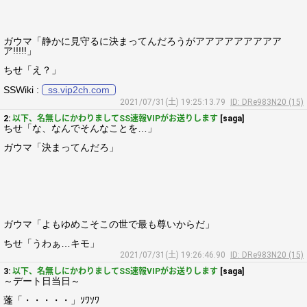
ガウマ「静かに見守るに決まってんだろうがアアアアアアアアア
ア!!!!!」
ちせ「え？」
SSWiki :
ss.vip2ch.com
2021/07/31(土) 19:25:13.79
ID: DRe983N20 (15)
2:
以下、名無しにかわりましてSS速報VIPがお送りします
[saga]
ちせ「な、なんでそんなことを…」
ガウマ「決まってんだろ」
ガウマ「よもゆめこそこの世で最も尊いからだ」
ちせ「うわぁ…キモ」
2021/07/31(土) 19:26:46.90
ID: DRe983N20 (15)
3:
以下、名無しにかわりましてSS速報VIPがお送りします
[saga]
～デート日当日～
蓬「・・・・・」ｿﾜｿﾜ