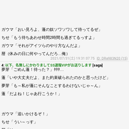
ガウマ「おい見ろよ、蓬の奴ソワソワして待ってるぜ」
ちせ「もう待ちあわせ時間2時間も過ぎてるっすよ」
ガウマ「それがアイツらのやり方なんだよ」
暦（休みの日に何やってんだろ…俺）
2021/07/31(土) 19:31:07.75
ID: DRe983N20 (15)
4:
以下、名無しにかわりましてSS速報VIPがお送りします
[saga]
夢芽「ごめん蓬！待った？」ﾀﾀﾀ…
蓬「いや大丈夫だよ、また約束破られたのかと思ったけど」
夢芽「も～私が蓬にそんなことするわけないじゃ～ん」
蓬「だよね！じゃあ行こうか！」
ガウマ「追いかけるぞ！」
ちせ「うい～っす」