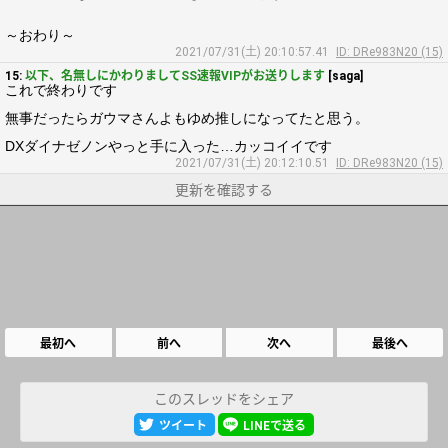
～おわり～
2021/07/31(土) 20:10:57.41
ID: DRe983N20 (15)
15:
以下、名無しにかわりましてSS速報VIPがお送りします
[saga]
これで終わりです
無事だったらガウマさんよもゆめ推しになってたと思う。
DXダイナゼノンやっと手に入った…カッコイイです
2021/07/31(土) 20:12:10.51
ID: DRe983N20 (15)
更新を確認する
最初へ
前へ
次へ
最後へ
このスレッドをシェア
ツイート
LINEで送る