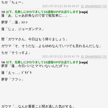
ちせ「ちぇー」
2021/07/31(土) 20:06:09.07
ID: DRe983N20 (15)
13:
以下、名無しにかわりましてSS速報VIPがお送りします
[saga]
蓬「あ、じゃあ折角なので皆で観覧車に…」
夢芽「…蓬」ﾑｽッ
蓬「じょ、ジョーダンデス」
暦「ガウマさん、今日はもう帰りましょう」
ガウマ「そ、そうだな…よもゆめなんていつでも見れるんだしな」
ちせ「そうっすよ」
2021/07/31(土) 20:09:41.79
ID: DRe983N20 (15)
14:
以下、名無しにかわりましてSS速報VIPがお送りします
[saga]
夢芽「蓬…今日パパとママいないんだ｣ﾎﾞｿッ
蓬「えっ…」ﾄﾞｷﾄﾞｷ
夢芽「フフッ」
ガウマ「…なんか重要こと聞き逃した気がする」