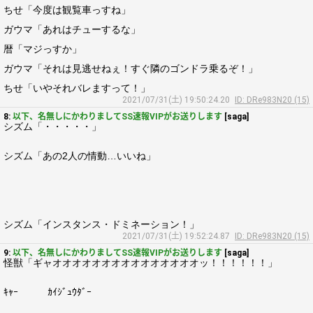
ちせ「今度は観覧車っすね」
ガウマ「あれはチューするな」
暦「マジっすか」
ガウマ「それは見逃せねぇ！すぐ隣のゴンドラ乗るぞ！」
ちせ「いやそれバレますって！」
2021/07/31(土) 19:50:24.20
ID: DRe983N20 (15)
8:
以下、名無しにかわりましてSS速報VIPがお送りします
[saga]
シズム「・・・・・」
シズム「あの2人の情動…いいね」
シズム「インスタンス・ドミネーション！」
2021/07/31(土) 19:52:24.87
ID: DRe983N20 (15)
9:
以下、名無しにかわりましてSS速報VIPがお送りします
[saga]
怪獣「ギャオオオオオオオオオオオオオオオッ！！！！！！」
ｷｬｰ ｶｲｼﾞｭｳﾀﾞｰ