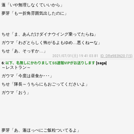
蓬「いや無理しなくていいから」
夢芽「もー折角雰囲気出したのに」
ちせ「ま、あんだけダイナウイング乗ってたらね」
ガウマ「わざとらしく怖がるよもゆめ…悪くねーな」
ちせ「あ、そっすか…」
2021/07/31(土) 19:41:03.81
ID: DRe983N20 (15)
6:
以下、名無しにかわりましてSS速報VIPがお送りします
[saga]
～レストラン～
ガウマ「今度は昼食か･･･」
ちせ「隊長～うちらにもおごってくださいよ」
ガウマ「おう」
夢芽「あ、蓬ほっぺにご飯粒ついてるよ」