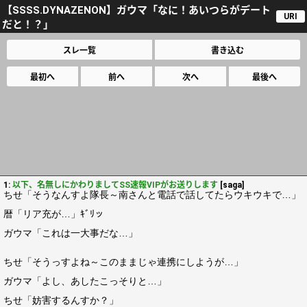
【SSSS.DYNAZENON】ガウマ「なに！あいつらがデート
URI
だと！？」
スレ一覧
書き込む
最初へ
前へ
次へ
最後へ
1:
以下、名無しにかわりましてSS速報VIPがお送りします
[saga]
ちせ「そうなんすよ隊長～南さんと電話で話してたらウキウキで…」
暦「リア充が…」ｷﾞﾘッ
ガウマ「これは一大事だな…」
ちせ「そうっすよね～このままじゃ連携にしようが…」
ガウマ「よし、あしたこっそりと…」
ちせ「妨害するんすか？」