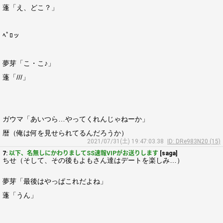
蓬「え、どこ？」
ﾍﾟﾛッ
夢芽「こ・こ♪」
蓬「///」
ガウマ「あいつら…やってくれんじゃねーか」
暦（俺は何を見せられてるんだろうか）
2021/07/31(土) 19:47:03.38
ID: DRe983N20 (15)
7:
以下、名無しにかわりましてSS速報VIPがお送りします
[saga]
ちせ（そして、その後もよもさん達はデートを楽しみ…）
夢芽「最後はやっぱこれだよね」
蓬「うん」