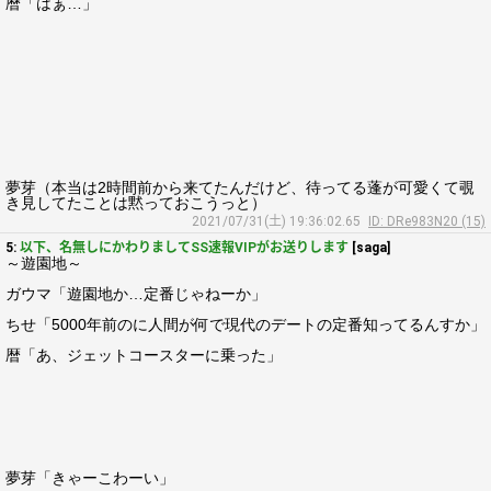
暦「はぁ…」
夢芽（本当は2時間前から来てたんだけど、待ってる蓬が可愛くて覗
き見してたことは黙っておこうっと）
2021/07/31(土) 19:36:02.65
ID: DRe983N20 (15)
5:
以下、名無しにかわりましてSS速報VIPがお送りします
[saga]
～遊園地～
ガウマ「遊園地か…定番じゃねーか」
ちせ「5000年前のに人間が何で現代のデートの定番知ってるんすか」
暦「あ、ジェットコースターに乗った」
夢芽「きゃーこわーい」