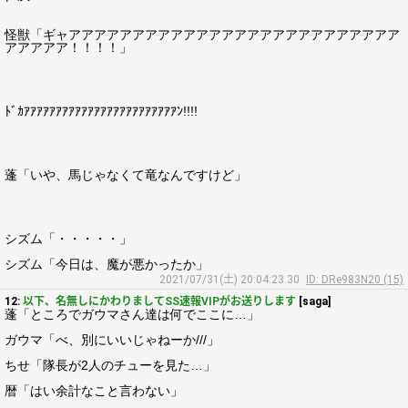
怪獣「ギャアアアアアアアアアアアアアアアアアアアアアアアアアア
アアアアア！！！！」
ﾄﾞｶｱｱｱｱｱｱｱｱｱｱｱｱｱｱｱｱｱｱｱｱｱｱｱｱﾝ!!!!
蓬「いや、馬じゃなくて竜なんですけど」
シズム「・・・・・」
シズム「今日は、魔が悪かったか」
2021/07/31(土) 20:04:23.30
ID: DRe983N20 (15)
12:
以下、名無しにかわりましてSS速報VIPがお送りします
[saga]
蓬「ところでガウマさん達は何でここに…」
ガウマ「べ、別にいいじゃねーか///」
ちせ「隊長が2人のチューを見た…」
暦「はい余計なこと言わない」