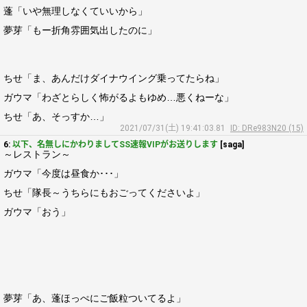
蓬「いや無理しなくていいから」
夢芽「もー折角雰囲気出したのに」
ちせ「ま、あんだけダイナウイング乗ってたらね」
ガウマ「わざとらしく怖がるよもゆめ…悪くねーな」
ちせ「あ、そっすか…」
2021/07/31(土) 19:41:03.81
ID: DRe983N20 (15)
6:
以下、名無しにかわりましてSS速報VIPがお送りします
[saga]
～レストラン～
ガウマ「今度は昼食か･･･」
ちせ「隊長～うちらにもおごってくださいよ」
ガウマ「おう」
夢芽「あ、蓬ほっぺにご飯粒ついてるよ」