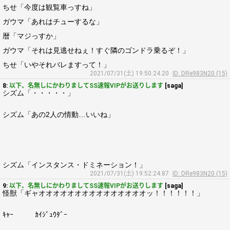
ちせ「今度は観覧車っすね」
ガウマ「あれはチューするな」
暦「マジっすか」
ガウマ「それは見逃せねぇ！すぐ隣のゴンドラ乗るぞ！」
ちせ「いやそれバレますって！」
2021/07/31(土) 19:50:24.20
ID: DRe983N20 (15)
8:
以下、名無しにかわりましてSS速報VIPがお送りします
[saga]
シズム「・・・・・」
シズム「あの2人の情動…いいね」
シズム「インスタンス・ドミネーション！」
2021/07/31(土) 19:52:24.87
ID: DRe983N20 (15)
9:
以下、名無しにかわりましてSS速報VIPがお送りします
[saga]
怪獣「ギャオオオオオオオオオオオオオオオッ！！！！！！」
ｷｬｰ ｶｲｼﾞｭｳﾀﾞｰ