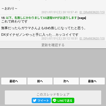
～おわり～
2021/07/31(土) 20:10:57.41
ID: DRe983N20 (15)
15:
以下、名無しにかわりましてSS速報VIPがお送りします
[saga]
これで終わりです
無事だったらガウマさんよもゆめ推しになってたと思う。
DXダイナゼノンやっと手に入った…カッコイイです
2021/07/31(土) 20:12:10.51
ID: DRe983N20 (15)
更新を確認する
最初へ
前へ
次へ
最後へ
このスレッドをシェア
ツイート
LINEで送る