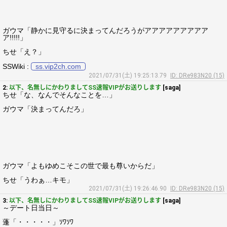
ガウマ「静かに見守るに決まってんだろうがアアアアアアアアア
ア!!!!!」
ちせ「え？」
SSWiki :
ss.vip2ch.com
2021/07/31(土) 19:25:13.79
ID: DRe983N20 (15)
2:
以下、名無しにかわりましてSS速報VIPがお送りします
[saga]
ちせ「な、なんでそんなことを…」
ガウマ「決まってんだろ」
ガウマ「よもゆめこそこの世で最も尊いからだ」
ちせ「うわぁ…キモ」
2021/07/31(土) 19:26:46.90
ID: DRe983N20 (15)
3:
以下、名無しにかわりましてSS速報VIPがお送りします
[saga]
～デート日当日～
蓬「・・・・・」ｿﾜｿﾜ