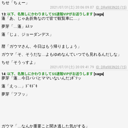
ちせ「ちぇー」
2021/07/31(土) 20:06:09.07
ID: DRe983N20 (15)
13:
以下、名無しにかわりましてSS速報VIPがお送りします
[saga]
蓬「あ、じゃあ折角なので皆で観覧車に…」
夢芽「…蓬」ﾑｽッ
蓬「じょ、ジョーダンデス」
暦「ガウマさん、今日はもう帰りましょう」
ガウマ「そ、そうだな…よもゆめなんていつでも見れるんだしな」
ちせ「そうっすよ」
2021/07/31(土) 20:09:41.79
ID: DRe983N20 (15)
14:
以下、名無しにかわりましてSS速報VIPがお送りします
[saga]
夢芽「蓬…今日パパとママいないんだ｣ﾎﾞｿッ
蓬「えっ…」ﾄﾞｷﾄﾞｷ
夢芽「フフッ」
ガウマ「…なんか重要こと聞き逃した気がする」