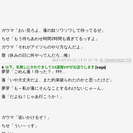
ガウマ「おい見ろよ、蓬の奴ソワソワして待ってるぜ」
ちせ「もう待ちあわせ時間2時間も過ぎてるっすよ」
ガウマ「それがアイツらのやり方なんだよ」
暦（休みの日に何やってんだろ…俺）
2021/07/31(土) 19:31:07.75
ID: DRe983N20 (15)
4:
以下、名無しにかわりましてSS速報VIPがお送りします
[saga]
夢芽「ごめん蓬！待った？」ﾀﾀﾀ…
蓬「いや大丈夫だよ、また約束破られたのかと思ったけど」
夢芽「も～私が蓬にそんなことするわけないじゃ～ん」
蓬「だよね！じゃあ行こうか！」
ガウマ「追いかけるぞ！」
ちせ「うい～っす」