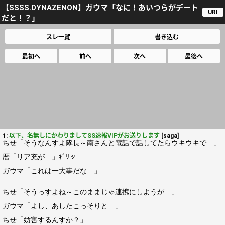
【SSSS.DYNAZENON】ガウマ「なに！あいつらがデート
URI
だと！？」
スレ一覧
書き込む
最初へ
前へ
次へ
最後へ
1:
以下、名無しにかわりましてSS速報VIPがお送りします
[saga]
ちせ「そうなんすよ隊長～南さんと電話で話してたらウキウキで…」
暦「リア充が…」ｷﾞﾘッ
ガウマ「これは一大事だな…」
ちせ「そうっすよね～このままじゃ連携にしようが…」
ガウマ「よし、あしたこっそりと…」
ちせ「妨害するんすか？」