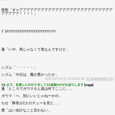
怪獣「ギャアアアアアアアアアアアアアアアアアアアアアアアアアア
アアアアア！！！！」
ﾄﾞｶｱｱｱｱｱｱｱｱｱｱｱｱｱｱｱｱｱｱｱｱｱｱｱｱﾝ!!!!
蓬「いや、馬じゃなくて竜なんですけど」
シズム「・・・・・」
シズム「今日は、魔が悪かったか」
2021/07/31(土) 20:04:23.30
ID: DRe983N20 (15)
12:
以下、名無しにかわりましてSS速報VIPがお送りします
[saga]
蓬「ところでガウマさん達は何でここに…」
ガウマ「べ、別にいいじゃねーか///」
ちせ「隊長が2人のチューを見た…」
暦「はい余計なこと言わない」