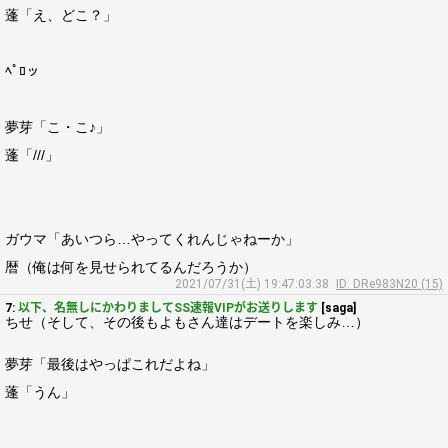
蓬「え、どこ？」
ﾍﾟﾛッ
夢芽「こ・こ♪」
蓬「///」
ガウマ「あいつら…やってくれんじゃねーか」
暦（俺は何を見せられてるんだろうか）
2021/07/31(土) 19:47:03.38
ID: DRe983N20 (15)
7:
以下、名無しにかわりましてSS速報VIPがお送りします
[saga]
ちせ（そして、その後もよもさん達はデートを楽しみ…）
夢芽「最後はやっぱこれだよね」
蓬「うん」