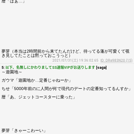
暦「はぁ…」
夢芽（本当は2時間前から来てたんだけど、待ってる蓬が可愛くて覗
き見してたことは黙っておこうっと）
2021/07/31(土) 19:36:02.65
ID: DRe983N20 (15)
5:
以下、名無しにかわりましてSS速報VIPがお送りします
[saga]
～遊園地～
ガウマ「遊園地か…定番じゃねーか」
ちせ「5000年前のに人間が何で現代のデートの定番知ってるんすか」
暦「あ、ジェットコースターに乗った」
夢芽「きゃーこわーい」